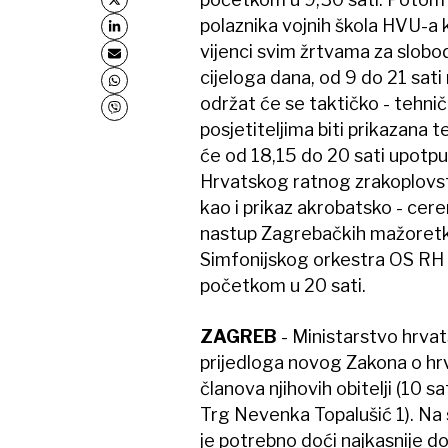
polaznika vojnih škola HVU-a 
vijenci svim žrtvama za slob
cijeloga dana, od 9 do 21 sati
održat će se taktičko - tehni
posjetiteljima biti prikazana
će od 18,15 do 20 sati upotpu
Hrvatskog ratnog zrakoplovst
kao i prikaz akrobatsko - cere
nastup Zagrebačkih mažoretki
Simfonijskog orkestra OS RH k
početkom u 20 sati.
ZAGREB
- Ministarstvo hrvat
prijedloga novog Zakona o hrv
članova njihovih obitelji (10 sa
Trg Nevenka Topalušić 1). Na
je potrebno doći najkasnije do