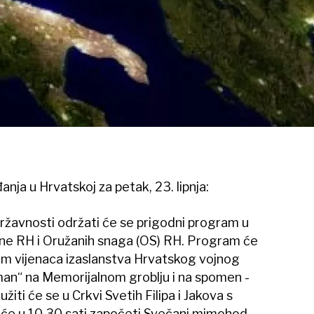
nja u Hrvatskoj za petak, 23. lipnja:
žavnosti održati će se prigodni program u
ane RH i Oružanih snaga (OS) RH. Program će
em vijenaca izaslanstva Hrvatskog vojnog
đman“ na Memorijalnom groblju i na spomen -
žiti će se u Crkvi Svetih Filipa i Jakova s
će u 10,30 sati započeti Svečani mimohod