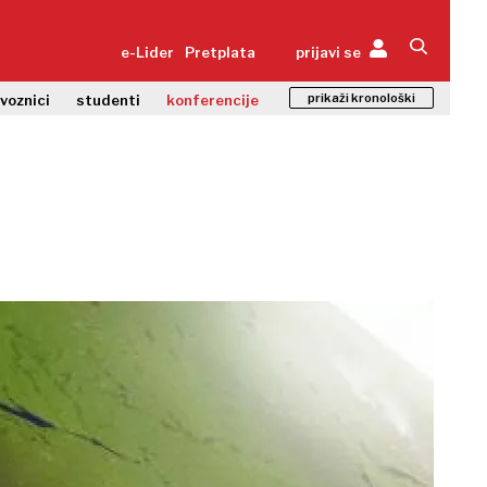
e-Lider
Pretplata
prijavi se
prikaži kronološki
zvoznici
studenti
konferencije