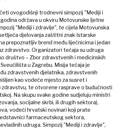
eti ovogodišnji trodnevni simpozij "Mediji i
t godina održava u okviru Motovunske ljetne
mpozij "Mediji i zdravlje", te cijela Motovunska
setljeća djelovanja zaštitni znak Istarske
ima prepoznatljiv brend među liječnicima i jedan
uz zdravstvo. Organizatori tečaja su udruga
sko društvo – Zbor zdravstvenih i medicinskih
Sveučilišta u Zagrebu. Misija tečaja je
eđu zdravstvenih djelatnika, zdravstvenih
amišljen kao vodeće mjesto za susret i
u zdravstvu, te otvorene rasprave o budućnosti
koj. Na skupu svake godine sudjeluju ministri
ovanja, socijalne skrbi, ili drugih sektora),
va, vodeći hrvatski novinari koji prate
predstavnici farmaceutskog sektora,
vladinih udruga. Simpozij "Mediji i zdravlje",