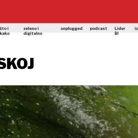
što i
zeleno i
unplugged
podcast
Lider
i
kako
digitalno
BI
SKOJ