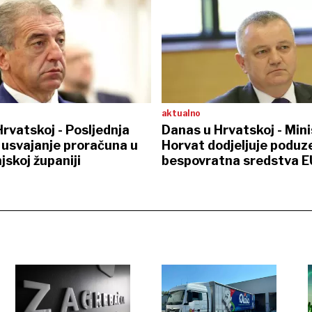
aktualno
rvatskoj - Posljednja
Danas u Hrvatskoj - Mini
a usvajanje proračuna u
Horvat dodjeljuje poduz
jskoj županiji
bespovratna sredstva E