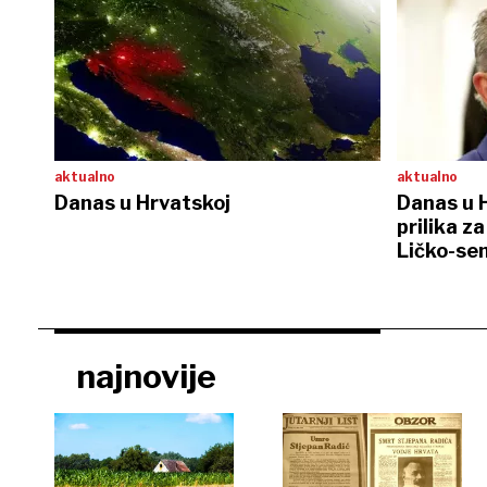
aktualno
aktualno
Danas u Hrvatskoj
Danas u H
prilika z
Ličko-sen
najnovije