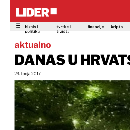
biznis i
tvrtke i
financije
kripto
politika
tržišta
aktualno
DANAS U HRVAT
23. lipnja 2017.