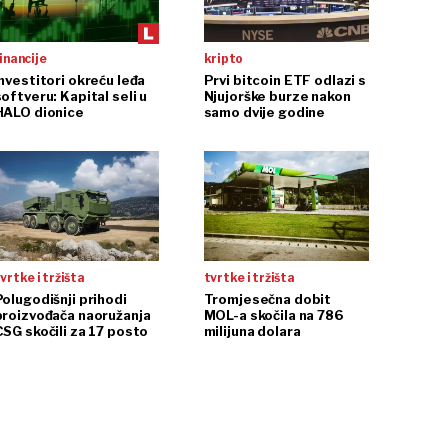
inancije
kripto
Investitori okreću leđa
Prvi bitcoin ETF odlazi s
oftveru: Kapital seli u
Njujorške burze nakon
HALO dionice
samo dvije godine
vrtke i tržišta
tvrtke i tržišta
Polugodišnji prihodi
Tromjesečna dobit
proizvođača naoružanja
MOL-a skočila na 786
CSG skočili za 17 posto
milijuna dolara