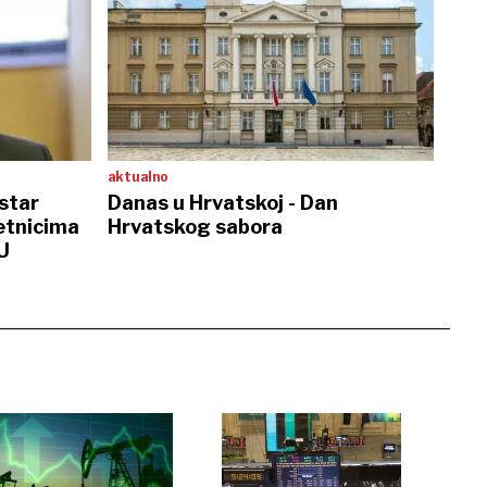
aktualno
star
Danas u Hrvatskoj - Dan
etnicima
Hrvatskog sabora
U