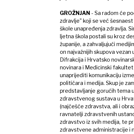
GROŽNJAN
- Sa radom će poč
zdravlje" koji se već šesnaes
škole unapređenja zdravlja. Si
ljetna škola postali su kroz de
županije, a zahvaljujući medij
on najvažnijih skupova vezan 
Difrakcija i Hrvatsko novinar
novinara i Medicinski fakultet 
unaprijediti komunikaciju izm
političara i medija. Skup je z
predstavljanje gorućih tema 
zdravstvenog sustava u Hrvats
(najčešće zdravstva, ali i obraz
ravnatelji zdravstvenih ustano
zdravstvo iz svih medija, te 
zdravstvene administracije i ne