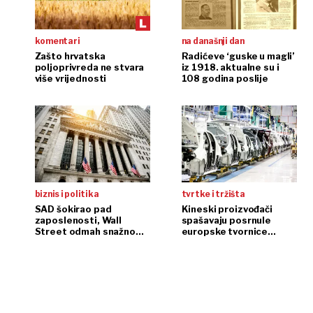
komentari
na današnji dan
Zašto hrvatska
Radićeve ‘guske u magli’
poljoprivreda ne stvara
iz 1918. aktualne su i
više vrijednosti
108 godina poslije
biznis i politika
tvrtke i tržišta
SAD šokirao pad
Kineski proizvođači
zaposlenosti, Wall
spašavaju posrnule
Street odmah snažno
europske tvornice
reagirao
automobila