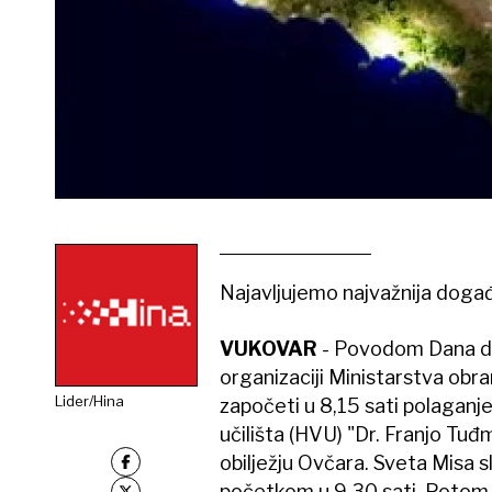
Najavljujemo najvažnija događa
VUKOVAR
- Povodom Dana dr
organizaciji Ministarstva obr
Lider/Hina
započeti u 8,15 sati polaganj
učilišta (HVU) "Dr. Franjo Tu
obilježju Ovčara. Sveta Misa slu
početkom u 9,30 sati. Potom 