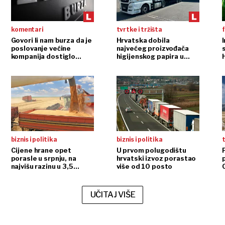
komentari
tvrtke i tržišta
f
Govori li nam burza da je
Hrvatska dobila
poslovanje većine
najvećeg proizvođača
s
kompanija dostiglo
higijenskog papira u
plafon?
regiji
biznis i politika
biznis i politika
t
Cijene hrane opet
U prvom polugodištu
porasle u srpnju, na
hrvatski izvoz porastao
najvišu razinu u 3,5
više od 10 posto
godine
UČITAJ VIŠE