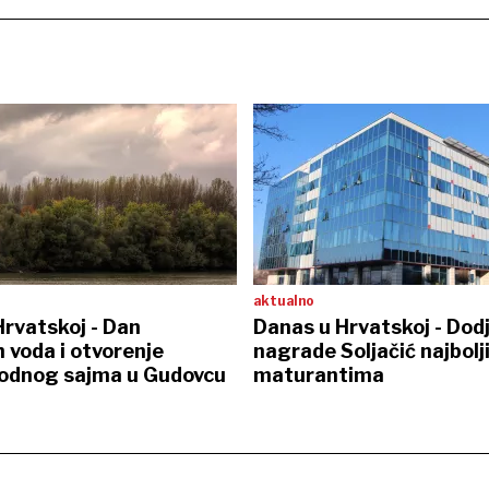
aktualno
rvatskoj - Dan
Danas u Hrvatskoj - Dod
 voda i otvorenje
nagrade Soljačić najbolj
dnog sajma u Gudovcu
maturantima