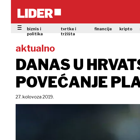
biznis i
tvrtke i
financije
kripto
politika
tržišta
aktualno
DANAS U HRVAT
POVEĆANJE PLA
27. kolovoza 2019.