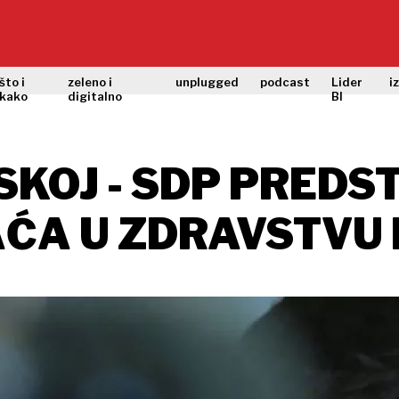
što i
zeleno i
unplugged
podcast
Lider
i
kako
digitalno
BI
SKOJ - SDP PREDS
ĆA U ZDRAVSTVU 