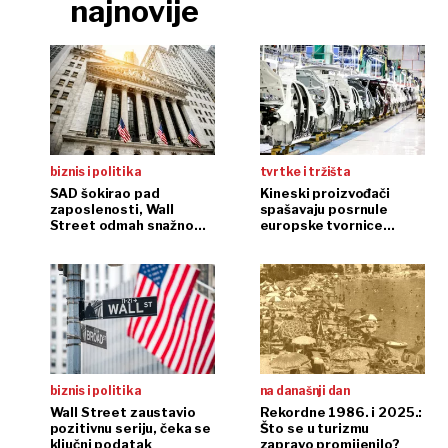
najnovije
biznis i politika
tvrtke i tržišta
SAD šokirao pad
Kineski proizvođači
zaposlenosti, Wall
spašavaju posrnule
Street odmah snažno
europske tvornice
reagirao
automobila
biznis i politika
na današnji dan
Wall Street zaustavio
Rekordne 1986. i 2025.:
pozitivnu seriju, čeka se
Što se u turizmu
ključni podatak
zapravo promijenilo?