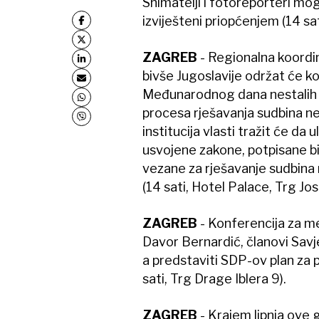
Snimatelji i fotoreporteri mo
izviješteni priopćenjem (14 sat
ZAGREB
- Regionalna koordin
bivše Jugoslavije održat će k
Međunarodnog dana nestalih o
procesa rješavanja sudbina nes
institucija vlasti tražit će d
usvojene zakone, potpisane bi
vezane za rješavanje sudbina 
(14 sati, Hotel Palace, Trg Jos
ZAGREB
- Konferencija za m
Davor Bernardić, članovi Savj
a predstaviti SDP-ov plan za 
sati, Trg Drage Iblera 9).
ZAGREB
- Krajem lipnja ove 