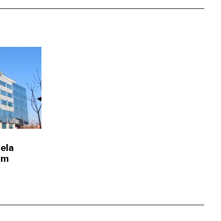
jela
im