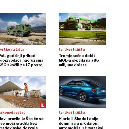
vrtke i tržišta
tvrtke i tržišta
Polugodišnji prihodi
Tromjesečna dobit
proizvođača naoružanja
MOL-a skočila na 786
CSG skočili za 17 posto
milijuna dolara
zakonodavstvo
tvrtke i tržišta
ovi pravilnik: Što će se
Hibridi i Škoda i dalje
sve moći graditi bez
dominiraju prodajom
građevinske dozvole
automobila u Hrvatskoj