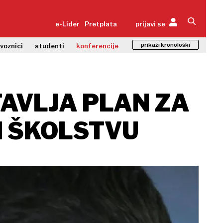
e-Lider
Pretplata
prijavi se
prikaži kronološki
zvoznici
studenti
konferencije
TAVLJA PLAN ZA
I ŠKOLSTVU