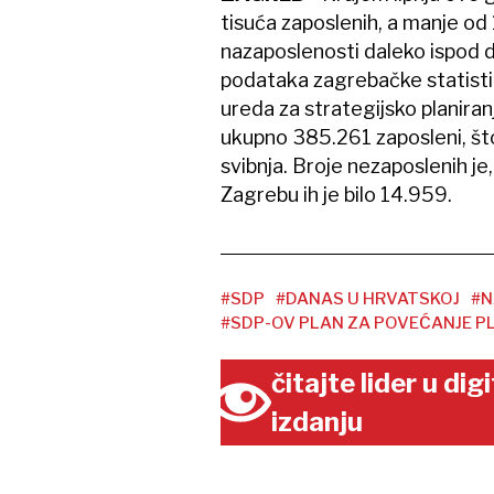
tisuća zaposlenih, a manje od 
nazaposlenosti daleko ispod dr
podataka zagrebačke statisti
ureda za strategijsko planiranj
ukupno 385.261 zaposleni, što
svibnja. Broje nezaposlenih je,
Zagrebu ih je bilo 14.959.
#SDP
#DANAS U HRVATSKOJ
#N
#SDP-OV PLAN ZA POVEĆANJE P
čitajte lider u di
izdanju