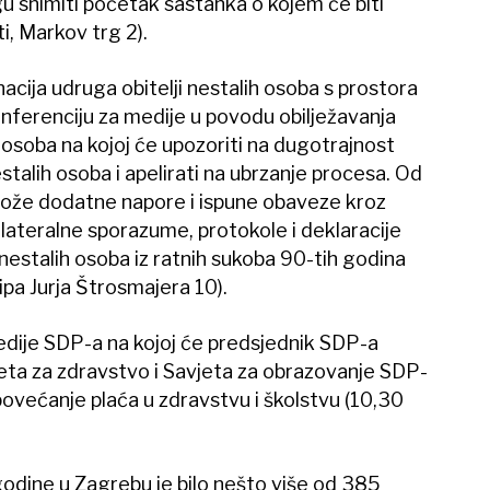
gu snimiti početak sastanka o kojem će biti
i, Markov trg 2).
acija udruga obitelji nestalih osoba s prostora
onferenciju za medije u povodu obilježavanja
soba na kojoj će upozoriti na dugotrajnost
talih osoba i apelirati na ubrzanje procesa. Od
a ulože dodatne napore i ispune obaveze kroz
lateralne sporazume, protokole i deklaracije
nestalih osoba iz ratnih sukoba 90-tih godina
ipa Jurja Štrosmajera 10).
edije SDP-a na kojoj će predsjednik SDP-a
eta za zdravstvo i Savjeta za obrazovanje SDP-
povećanje plaća u zdravstvu i školstvu (10,30
godine u Zagrebu je bilo nešto više od 385