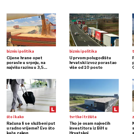
biznis i politika
biznis i politika
t
Cijene hrane opet
U prvom polugodištu
porasle u srpnju, na
hrvatski izvoz porastao
najvišu razinu u 3,5
više od 10 posto
godine
što i kako
tvrtke i tržišta
Računa li se službeni put
Tko je osam najvećih
N
u radno vrijeme? Evo što
investitora iz BiH u
kaže zakon
Hrvatskoj