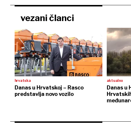
vezani članci
hrvatska
aktualno
Danas u Hrvatskoj – Rasco
Danas u H
predstavlja novo vozilo
Hrvatskih
međunaro