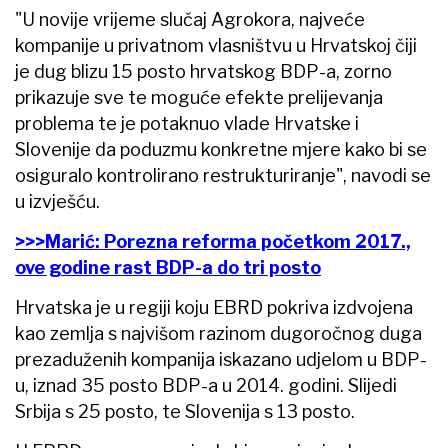
"U novije vrijeme slučaj Agrokora, najveće
kompanije u privatnom vlasništvu u Hrvatskoj čiji
je dug blizu 15 posto hrvatskog BDP-a, zorno
prikazuje sve te moguće efekte prelijevanja
problema te je potaknuo vlade Hrvatske i
Slovenije da poduzmu konkretne mjere kako bi se
osiguralo kontrolirano restrukturiranje", navodi se
u izvješću.
>>>Marić: Porezna reforma početkom 2017.,
ove godine rast BDP-a do tri posto
Hrvatska je u regiji koju EBRD pokriva izdvojena
kao zemlja s najvišom razinom dugoročnog duga
prezaduženih kompanija iskazano udjelom u BDP-
u, iznad 35 posto BDP-a u 2014. godini. Slijedi
Srbija s 25 posto, te Slovenija s 13 posto.