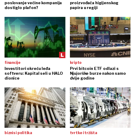
poslovanje većine kompanija
proizvođača higijenskog
dostiglo plafon?
papira u regiji
financije
kripto
Investitori okreću leđa
Prvi bitcoin ETF odlazi s
softveru: Kapital seli u HALO
Njujorške burze nakon samo
dionice
dvije godine
biznis i politika
tvrtke i tržišta