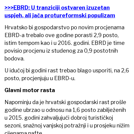
>>>EBRD: U tranziciji ostvaren izuzetan
uspjeh, ali jača protureformski populizam
Hrvatsko bi gospodarstvo po novim procjenama
EBRD-a trebalo ove godine porasti 2,9 posto,
istim tempom kao i u 2016. godini. EBRD je time
povisio procjenu iz studenog za 0,9 postotnih
bodova.
U idućoj bi godini rast trebao blago usporiti, na 2,6
posto, procjenjuju u EBRD-u.
Glavni motor rasta
Napominju da je hrvatski gospodarski rast prošle
godine ubrzao u odnosu na 1,6 posto zabilježenih
u 2015. godini zahvaljujući dobroj turističkoj
sezoni, snažnoj vanjskoj potražnji i u prosjeku nižim
cijenama nafte.