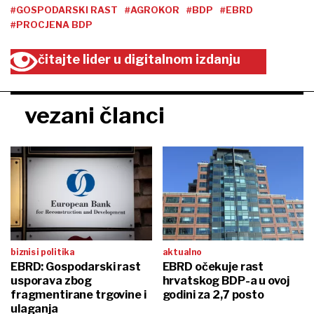
#GOSPODARSKI RAST
#AGROKOR
#BDP
#EBRD
#PROCJENA BDP
čitajte lider u digitalnom izdanju
vezani članci
biznis i politika
aktualno
EBRD: Gospodarski rast
EBRD očekuje rast
usporava zbog
hrvatskog BDP-a u ovoj
fragmentirane trgovine i
godini za 2,7 posto
ulaganja