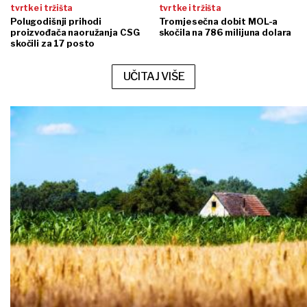
tvrtke i tržišta
tvrtke i tržišta
Polugodišnji prihodi
Tromjesečna dobit MOL-a
proizvođača naoružanja CSG
skočila na 786 milijuna dolara
skočili za 17 posto
UČITAJ VIŠE