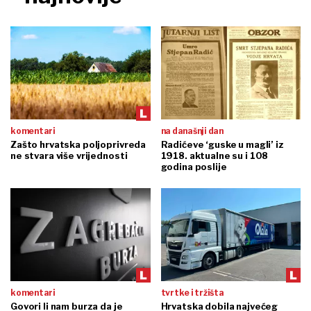
komentari
na današnji dan
Zašto hrvatska poljoprivreda
Radićeve ‘guske u magli’ iz
ne stvara više vrijednosti
1918. aktualne su i 108
godina poslije
komentari
tvrtke i tržišta
Govori li nam burza da je
Hrvatska dobila najvećeg