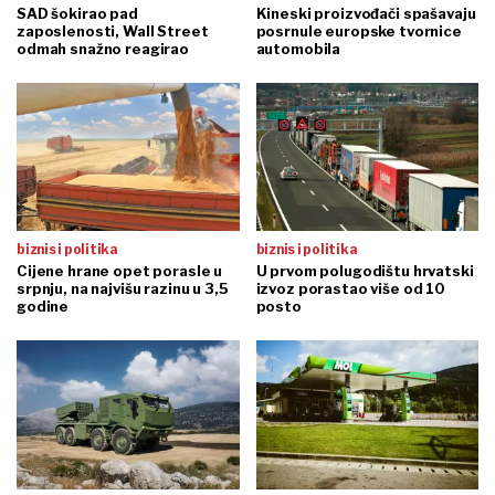
SAD šokirao pad
Kineski proizvođači spašavaju
zaposlenosti, Wall Street
posrnule europske tvornice
odmah snažno reagirao
automobila
biznis i politika
biznis i politika
Cijene hrane opet porasle u
U prvom polugodištu hrvatski
srpnju, na najvišu razinu u 3,5
izvoz porastao više od 10
godine
posto