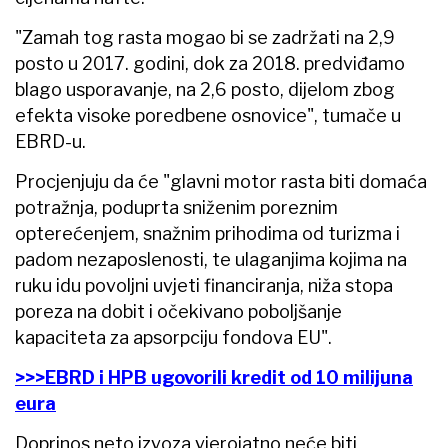
"Zamah tog rasta mogao bi se zadržati na 2,9
posto u 2017. godini, dok za 2018. predviđamo
blago usporavanje, na 2,6 posto, dijelom zbog
efekta visoke poredbene osnovice", tumače u
EBRD-u.
Procjenjuju da će "glavni motor rasta biti domaća
potražnja, poduprta sniženim poreznim
opterećenjem, snažnim prihodima od turizma i
padom nezaposlenosti, te ulaganjima kojima na
ruku idu povoljni uvjeti financiranja, niža stopa
poreza na dobit i očekivano poboljšanje
kapaciteta za apsorpciju fondova EU".
>>>EBRD i HPB ugovorili kredit od 10 milijuna
eura
Doprinos neto izvoza vjerojatno neće biti