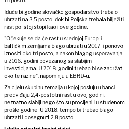
tri posto.
Iduće bi godine slovačko gospodarstvo trebalo
ubrzati na 3,5 posto, dok bi Poljska trebala bilježiti
rast po istoj stopi kao i ove godine.
"Očekuje se da će rast u srednjoj Europi i
baltičkim zemljama blago ubrzati u 2017. i ponovo
iznositi oko tri posto, a nakon blagog usporavanja
u 2016. godini povezanog sa slabijim
investicijama. U 2018. godini trebao bi se zadržati
oko te razine", napominju u EBRD-u.
Za cijelu skupinu zemalja u kojoj posluju u banci
predviđaju 2,4-postotni rast u ovoj godini,
neznatno slabiji nego što su procijenili u studenom
prošle godine. U 2018. tempo bi trebao blago
ubrzati i dosegnuti 2,8 posto.
I dalje prisutni brojni rizici