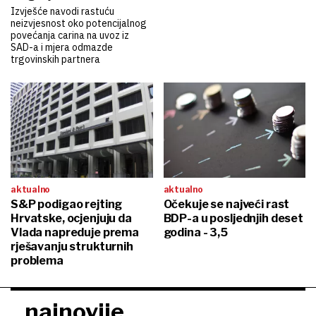
Izvješće navodi rastuću
neizvjesnost oko potencijalnog
povećanja carina na uvoz iz
SAD-a i mjera odmazde
trgovinskih partnera
aktualno
aktualno
S&P podigao rejting
Očekuje se najveći rast
Hrvatske, ocjenjuju da
BDP-a u posljednjih deset
Vlada napreduje prema
godina - 3,5
rješavanju strukturnih
problema
najnovije