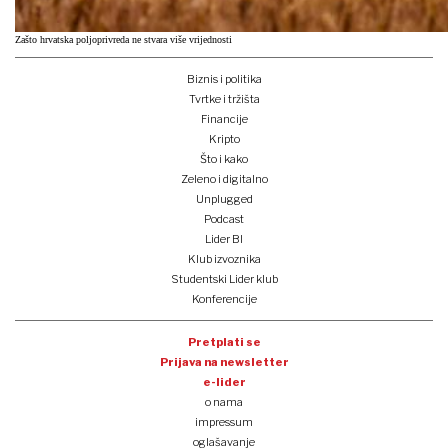
Zašto hrvatska poljoprivreda ne stvara više vrijednosti
Biznis i politika
Tvrtke i tržišta
Financije
Kripto
Što i kako
Zeleno i digitalno
Unplugged
Podcast
Lider BI
Klub izvoznika
Studentski Lider klub
Konferencije
Pretplati se
Prijava na newsletter
e-lider
o nama
impressum
oglašavanje