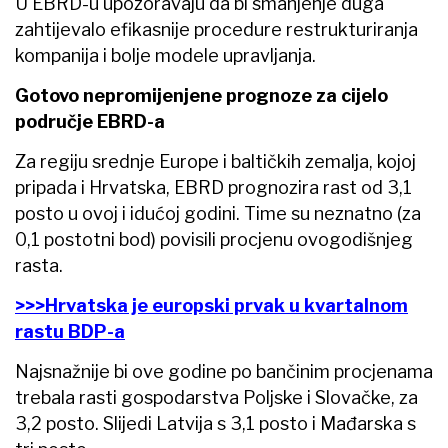
U EBRD-u upozoravaju da bi smanjenje duga
zahtijevalo efikasnije procedure restrukturiranja
kompanija i bolje modele upravljanja.
Gotovo nepromijenjene prognoze za cijelo
područje EBRD-a
Za regiju srednje Europe i baltičkih zemalja, kojoj
pripada i Hrvatska, EBRD prognozira rast od 3,1
posto u ovoj i idućoj godini. Time su neznatno (za
0,1 postotni bod) povisili procjenu ovogodišnjeg
rasta.
>>>Hrvatska je europski prvak u kvartalnom
rastu BDP-a
Najsnažnije bi ove godine po bančinim procjenama
trebala rasti gospodarstva Poljske i Slovačke, za
3,2 posto. Slijedi Latvija s 3,1 posto i Mađarska s