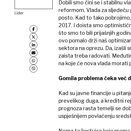
Dobili smo čini se i stabilnu 
reformom. Vlada za sljedeću go
Lider
posto. Kad to tako pobrojimo
2017. I doista smo optimistični
što smo to bili prijašnjih godi
ovo pomalo drži naš optimizam
sektora na oprezu. Da, izašli s
zaista treba radovati. Međut
na koje će nova vlada morati 
Gomila problema čeka već d
Kad su javne financije u pitan
prevelikog duga, a kreditni re
prognoza rasta temelji se do
uspješnijem povlačenju sredst
Nema te ljestvice koja prema b