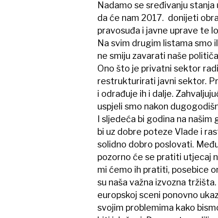
Nadamo se sređivanju stanja 
da će nam 2017. donijeti obr
pravosuđa i javne uprave te 
Na svim drugim listama smo ili
ne smiju zavarati naše politič
Ono što je privatni sektor rad
restrukturirati javni sektor. 
i odrađuje ih i dalje. Zahvaljuj
uspjeli smo nakon dugogodišn
I sljedeća bi godina na našim 
bi uz dobre poteze Vlade i ras
solidno dobro poslovati. Međut
pozorno će se pratiti utjecaj n
mi ćemo ih pratiti, posebice on
su naša važna izvozna tržišta
europskoj sceni ponovno ukazu
svojim problemima kako bismo 