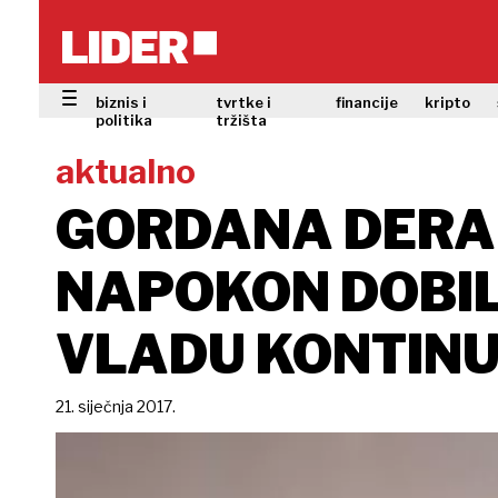
biznis i
tvrtke i
financije
kripto
politika
tržišta
aktualno
GORDANA DERAN
NAPOKON DOBILI
VLADU KONTINU
21. siječnja 2017.