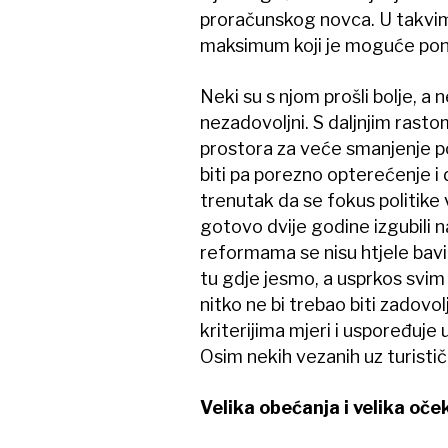
proračunskog novca. U takvi
maksimum koji je moguće pon
Neki su s njom prošli bolje, a 
nezadovoljni. S daljnjim rast
prostora za veće smanjenje po
biti pa porezno opterećenje i d
trenutak da se fokus politike 
gotovo dvije godine izgubili
reformama se nisu htjele baviti
tu gdje jesmo, a usprkos svim
nitko ne bi trebao biti zadovo
kriterijima mjeri i uspoređuje
Osim nekih vezanih uz turističk
Velika obećanja i velika oče