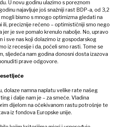
vladu. U novu godinu ulazimo s poreznom
dinu najavljuje još snažniji rast BDP-a, od 3,2
, mogli bismo s mnogo optimizma gledati na
 ili, preciznije rečeno – optimističniji smo nego
na jer je sve pomalo krenulo nabolje. No, upravo
 i sve nas koji dolazimo iz gospodarskog
mo iz recesije i da, počeli smo rasti. Tome se
im, sljedeća nam godina donosni dosta izazova
ponuditi prave odgovore.
esetljeće
ju, dolaze namna naplatu velike rate našeg
jting i dalje nam je – za smeće. Vladina
brim dijelom na očekivanom rastu potrošnje te
ava iz fondova Europske unije.
ilo kojim kriterijima mjeri i uspoređuje