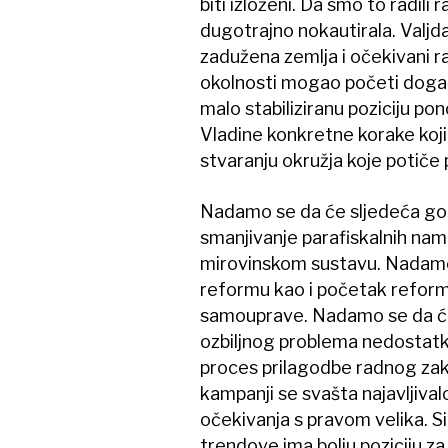
biti izloženi. Da smo to radili 
dugotrajno nokautirala. Valjd
zadužena zemlja i očekivani ra
okolnosti mogao početi događ
malo stabiliziranu poziciju p
Vladine konkretne korake koji
stvaranju okružja koje potiče p
Nadamo se da će sljedeća godi
smanjivanje parafiskalnih nam
mirovinskom sustavu. Nadamo
reformu kao i početak reform
samouprave. Nadamo se da će
ozbiljnog problema nedostatk
proces prilagodbe radnog zak
kampanji se svašta najavljivalo
očekivanja s pravom velika. S
trendove ima bolju poziciju za