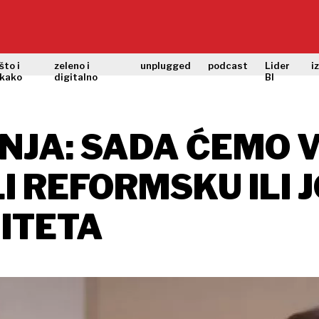
što i
zeleno i
unplugged
podcast
Lider
i
kako
digitalno
BI
JA: SADA ĆEMO VI
 REFORMSKU ILI 
ITETA