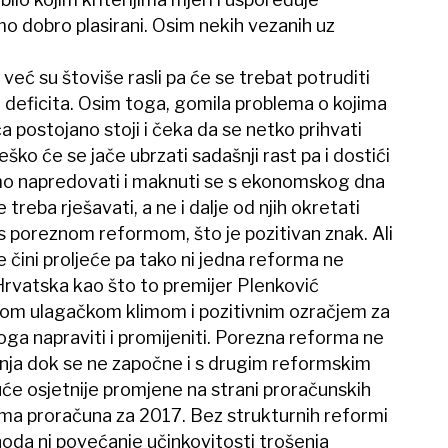
mo dobro plasirani. Osim nekih vezanih uz
 već su štoviše rasli pa će se trebat potruditi
e deficita. Osim toga, gomila problema o kojima
 postojano stoji i čeka da se netko prihvati
ško će se jače ubrzati sadašnji rast pa i dostići
imo napredovati i maknuti se s ekonomskog dna
reba rješavati, a ne i dalje od njih okretati
 s poreznom reformom, što je pozitivan znak. Ali
 čini proljeće pa tako ni jedna reforma ne
Hrvatska kao što to premijer Plenković
oljom ulagačkom klimom i pozitivnim ozračjem za
ga napraviti i promijeniti. Porezna reforma ne
nja dok se ne započne i s drugim reformskim
će osjetnije promjene na strani proračunskih
ama proračuna za 2017. Bez strukturnih reformi
oda ni povećanje učinkovitosti trošenja