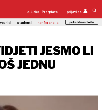
e-Lider
Pretplata
prijavi se
prikaži kronološki
zvoznici
studenti
konferencije
DJETI JESMO LI
JOŠ JEDNU