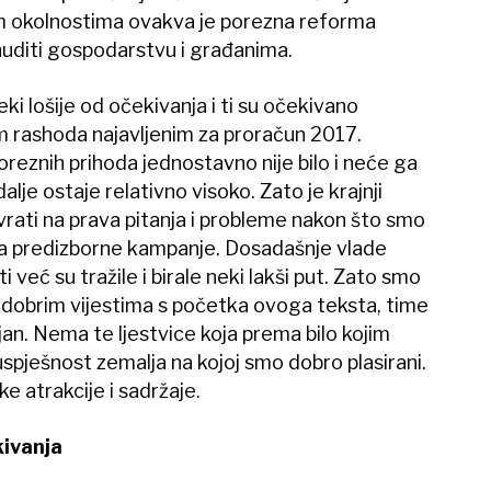
m okolnostima ovakva je porezna reforma
uditi gospodarstvu i građanima.
neki lošije od očekivanja i ti su očekivano
om rashoda najavljenim za proračun 2017.
reznih prihoda jednostavno nije bilo i neće ga
alje ostaje relativno visoko. Zato je krajnji
vrati na prava pitanja i probleme nakon što smo
 na predizborne kampanje. Dosadašnje vlade
 već su tražile i birale neki lakši put. Zato smo
 dobrim vijestima s početka ovoga teksta, time
ljan. Nema te ljestvice koja prema bilo kojim
 uspješnost zemalja na kojoj smo dobro plasirani.
e atrakcije i sadržaje.
kivanja