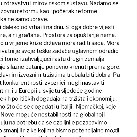
u zdravstvu i mirovinskom sustavu. Nadamo se
azovnu reformu kao i početak reforme
lokalne samouprave.
 daleko od vrha ili na dnu. Stoga dobre vijesti
are, a ni građane. Prostora za opuštanje nema.
io u vrijeme krize država mora raditi sada. Mora
Privatni je svoje teške zadaće uglavnom odradio
ući tome i zahvaljujući rastu drugih zemalja
je silazne putanje ponovno krenuti prema gore.
glavnim izvoznim tržištima trebala biti dobra. Pa
t konkurentnosti izvoznici mogli nastaviti
im, i u Europi i u svijetu sljedeće godine
ekih političkih događaja na tržišta i ekonomiju. I
o što će se događati u Italiji i Njemačkoj, koje
. Nove moguće nestabilnosti na globalnoj i
ju na potrebu da se ozbiljnije pozabavimo
smanjili rizike kojima bismo potencijalno mogli