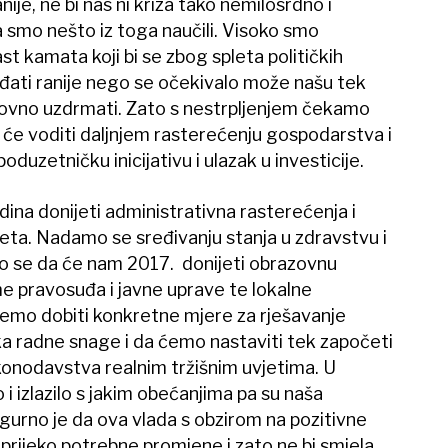
ranije, ne bi nas ni kriza tako nemilosrdno i
a smo nešto iz toga naučili. Visoko smo
st kamata koji bi se zbog spleta političkih
ati ranije nego se očekivalo može našu tek
onovno uzdrmati. Zato s nestrpljenjem čekamo
 će voditi daljnjem rasterećenju gospodarstva i
oduzetničku inicijativu i ulazak u investicije.
na donijeti administrativna rasterećenja i
eta. Nadamo se sređivanju stanja u zdravstvu i
 se da će nam 2017. donijeti obrazovnu
e pravosuđa i javne uprave te lokalne
mo dobiti konkretne mjere za rješavanje
a radne snage i da ćemo nastaviti tek započeti
onodavstva realnim tržišnim uvjetima. U
 i izlazilo s jakim obećanjima pa su naša
igurno je da ova vlada s obzirom na pozitivne
 prijeko potrebne promjene i zato ne bi smjela