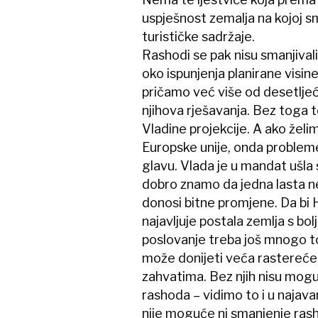
uspješnost zemalja na kojoj s
turističke sadržaje.
Rashodi se pak nisu smanjivali
oko ispunjenja planirane visin
pričamo već više od desetljeća
njihova rješavanja. Bez toga te
Vladine projekcije. A ako žel
Europske unije, onda probleme t
glavu. Vlada je u mandat ušla
dobro znamo da jedna lasta ne
donosi bitne promjene. Da bi 
najavljuje postala zemlja s b
poslovanje treba još mnogo to
može donijeti veća rastereće
zahvatima. Bez njih nisu mogu
rashoda – vidimo to i u najav
nije moguće ni smanjenje rash