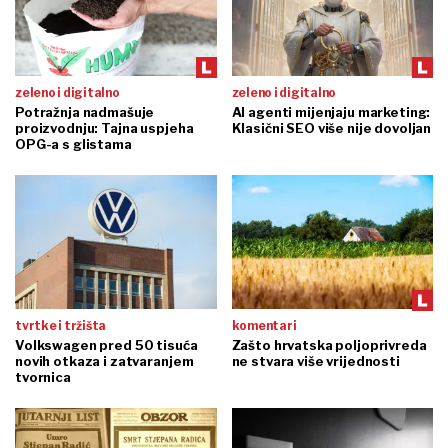
zeleno i digitalno
zeleno i digitalno
Potražnja nadmašuje
AI agenti mijenjaju marketing:
proizvodnju: Tajna uspjeha
Klasični SEO više nije dovoljan
OPG-a s glistama
tvrtke i tržišta
komentari
Volkswagen pred 50 tisuća
Zašto hrvatska poljoprivreda
novih otkaza i zatvaranjem
ne stvara više vrijednosti
tvornica