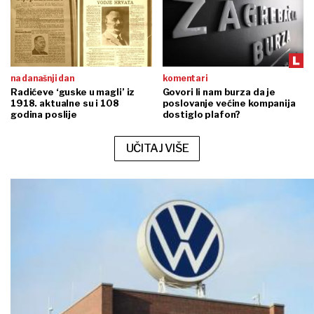
na današnji dan
komentari
Radićeve ‘guske u magli’ iz
Govori li nam burza da je
1918. aktualne su i 108
poslovanje većine kompanija
godina poslije
dostiglo plafon?
UČITAJ VIŠE