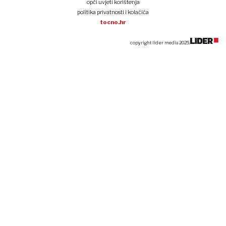
opći uvjeti korištenja
politika privatnosti i kolačića
tocno.hr
copyright lider media 2025.