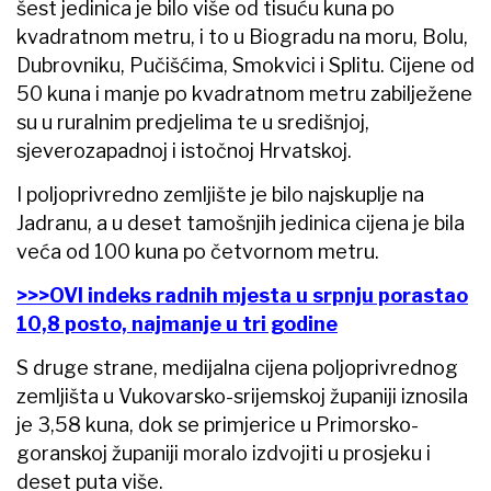
šest jedinica je bilo više od tisuću kuna po
kvadratnom metru, i to u Biogradu na moru, Bolu,
Dubrovniku, Pučišćima, Smokvici i Splitu. Cijene od
50 kuna i manje po kvadratnom metru zabilježene
su u ruralnim predjelima te u središnjoj,
sjeverozapadnoj i istočnoj Hrvatskoj.
I poljoprivredno zemljište je bilo najskuplje na
Jadranu, a u deset tamošnjih jedinica cijena je bila
veća od 100 kuna po četvornom metru.
>>>OVI indeks radnih mjesta u srpnju porastao
10,8 posto, najmanje u tri godine
S druge strane, medijalna cijena poljoprivrednog
zemljišta u Vukovarsko-srijemskoj županiji iznosila
je 3,58 kuna, dok se primjerice u Primorsko-
goranskoj županiji moralo izdvojiti u prosjeku i
deset puta više.