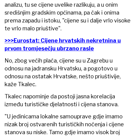
analizu, tu se cijene uvelike razlikuju, a u onim
središnjim gradskim općinama, pa čak i onima
prema zapadu i istoku, "cijene su i dalje vrlo visoke
te vrlo malo priuštive".
>>>Eurostat: Cijene hrvatskih nekretnina u
prvom tromjesečju ubrzano rasle
No, zbog većih plaća, cijene su u Zagrebu u
odnosu na jadransku Hrvatsku, a pogotovo u
odnosu na ostatak Hrvatske, nešto priuštivije,
kaže Tkalec.
Tkalec napominje da postoji jasna korelacija
između turističke djelatnosti i cijena stanova.
"U jedinicama lokalne samouprave gdje imamo
nizak broj ostvarenih turističkih noćenja i cijene
stanova su niske. Tamo gdje imamo visok broj