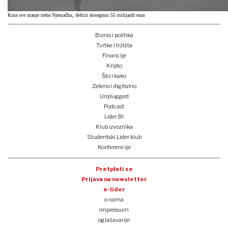
Kina sve manje treba Njemačku, deficit dosegnuo 55 milijardi eura
Biznis i politika
Tvrtke i tržišta
Financije
Kripto
Što i kako
Zeleno i digitalno
Unplugged
Podcast
Lider BI
Klub izvoznika
Studentski Lider klub
Konferencije
Pretplati se
Prijava na newsletter
e-lider
o nama
impressum
oglašavanje