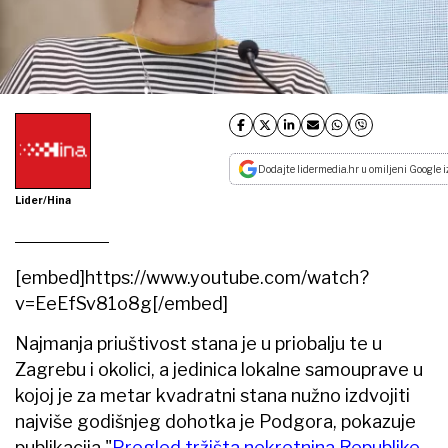
Dodajte lidermedia.hr u omiljeni Google i
Lider/Hina
[embed]https://www.youtube.com/watch?
v=EeEfSv81o8g[/embed]
Najmanja priuštivost stana je u priobalju te u
Zagrebu i okolici, a jedinica lokalne samouprave u
kojoj je za metar kvadratni stana nužno izdvojiti
najviše godišnjeg dohotka je Podgora, pokazuje
publikacija "
Pregled tržišta nekretnina Republike