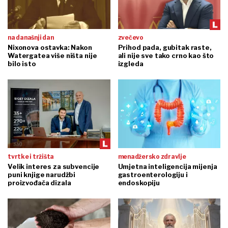
na današnji dan
zvečevo
Nixonova ostavka: Nakon
Prihod pada, gubitak raste,
Watergatea više ništa nije
ali nije sve tako crno kao što
bilo isto
izgleda
tvrtke i tržišta
menadžersko zdravlje
Velik interes za subvencije
Umjetna inteligencija mijenja
puni knjige narudžbi
gastroenterologiju i
proizvođača dizala
endoskopiju