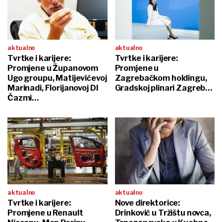
aktualno
aktualno
Tvrtke i karijere:
Tvrtke i karijere:
Promjene u Županovom
Promjene u
Ugo groupu, Matijevićevoj
Zagrebačkom holdingu,
Marinadi, Florijanovoj DI
Gradskoj plinari Zagreb…
Čazmi…
aktualno
aktualno
Tvrtke i karijere:
Nove direktorice:
Promjene u Renault
Drinković u Tržištu novca,