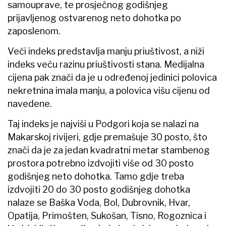
samouprave, te prosječnog godišnjeg
prijavljenog ostvarenog neto dohotka po
zaposlenom.
Veći indeks predstavlja manju priuštivost, a niži
indeks veću razinu priuštivosti stana. Medijalna
cijena pak znači da je u određenoj jedinici polovica
nekretnina imala manju, a polovica višu cijenu od
navedene.
Taj indeks je najviši u Podgori koja se nalazi na
Makarskoj rivijeri, gdje premašuje 30 posto, što
znači da je za jedan kvadratni metar stambenog
prostora potrebno izdvojiti više od 30 posto
godišnjeg neto dohotka. Tamo gdje treba
izdvojiti 20 do 30 posto godišnjeg dohotka
nalaze se Baška Voda, Bol, Dubrovnik, Hvar,
Opatija, Primošten, Sukošan, Tisno, Rogoznica i