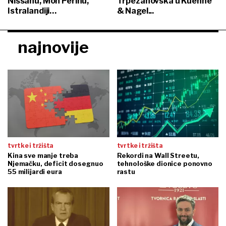
Nissanu, Mon Perinu,
Trpezanovska u Kuehne
Istralandiji…
& Nagel...
najnovije
tvrtke i tržišta
tvrtke i tržišta
Kina sve manje treba
Rekordi na Wall Streetu,
Njemačku, deficit dosegnuo
tehnološke dionice ponovno
55 milijardi eura
rastu