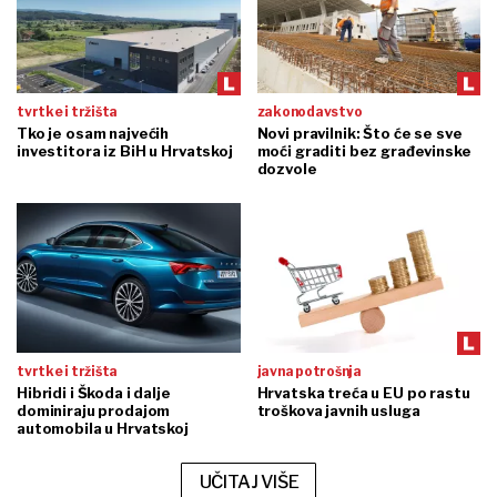
tvrtke i tržišta
zakonodavstvo
Tko je osam najvećih
Novi pravilnik: Što će se sve
investitora iz BiH u Hrvatskoj
moći graditi bez građevinske
dozvole
tvrtke i tržišta
javna potrošnja
Hibridi i Škoda i dalje
Hrvatska treća u EU po rastu
dominiraju prodajom
troškova javnih usluga
automobila u Hrvatskoj
UČITAJ VIŠE