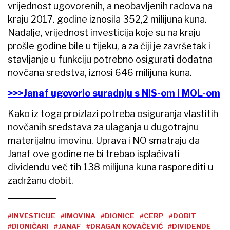
vrijednost ugovorenih, a neobavljenih radova na
kraju 2017. godine iznosila 352,2 milijuna kuna.
Nadalje, vrijednost investicija koje su na kraju
prošle godine bile u tijeku, a za čiji je završetak i
stavljanje u funkciju potrebno osigurati dodatna
novčana sredstva, iznosi 646 milijuna kuna.
>>>Janaf ugovorio suradnju s NIS-om i MOL-om
Kako iz toga proizlazi potreba osiguranja vlastitih
novčanih sredstava za ulaganja u dugotrajnu
materijalnu imovinu, Uprava i NO smatraju da
Janaf ove godine ne bi trebao isplaćivati
dividendu već tih 138 milijuna kuna rasporediti u
zadržanu dobit.
#INVESTICIJE
#IMOVINA
#DIONICE
#CERP
#DOBIT
#DIONIČARI
#JANAF
#DRAGAN KOVAČEVIĆ
#DIVIDENDE