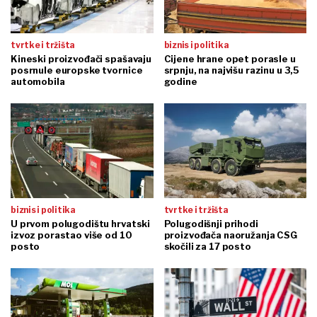
tvrtke i tržišta
biznis i politika
Kineski proizvođači spašavaju
Cijene hrane opet porasle u
posrnule europske tvornice
srpnju, na najvišu razinu u 3,5
automobila
godine
biznis i politika
tvrtke i tržišta
U prvom polugodištu hrvatski
Polugodišnji prihodi
izvoz porastao više od 10
proizvođača naoružanja CSG
posto
skočili za 17 posto