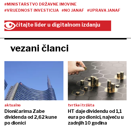
#MINISTARSTVO DRŽAVNE IMOVINE
#VRIJEDNOST INVESTICIJA
#NO JANAF
#UPRAVA JANAF
čitajte lider u digitalnom izdanju
vezani članci
aktualno
tvrtke i tržišta
Dioničarima Zabe
HT daje dividendu od 1,1
dividenda od 2,62 kune
eura po dionici, najveću u
po dionici
zadnjih 10 godina