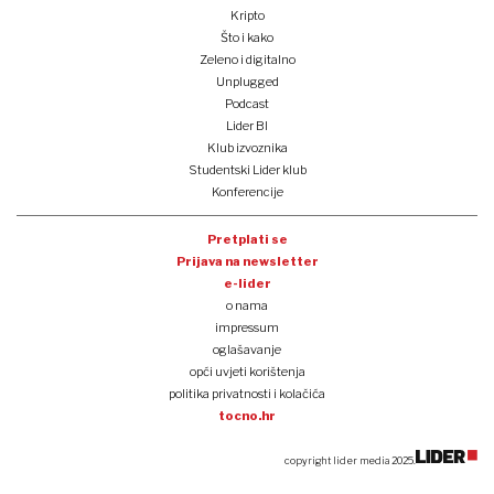
Kripto
Što i kako
Zeleno i digitalno
Unplugged
Podcast
Lider BI
Klub izvoznika
Studentski Lider klub
Konferencije
Pretplati se
Prijava na newsletter
e-lider
o nama
impressum
oglašavanje
opći uvjeti korištenja
politika privatnosti i kolačića
tocno.hr
copyright lider media 2025.