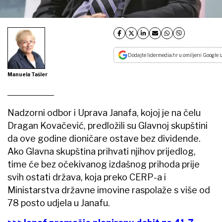
Dodajte lidermedia.hr u omiljeni Google i
Manuela Tašler
Nadzorni odbor i Uprava Janafa, kojoj je na čelu
Dragan Kovačević, predložili su Glavnoj skupštini
da ove godine dioničare ostave bez dividende.
Ako Glavna skupština prihvati njihov prijedlog,
time će bez očekivanog izdašnog prihoda prije
svih ostati država, koja preko CERP-a i
Ministarstva državne imovine raspolaže s više od
78 posto udjela u Janafu.