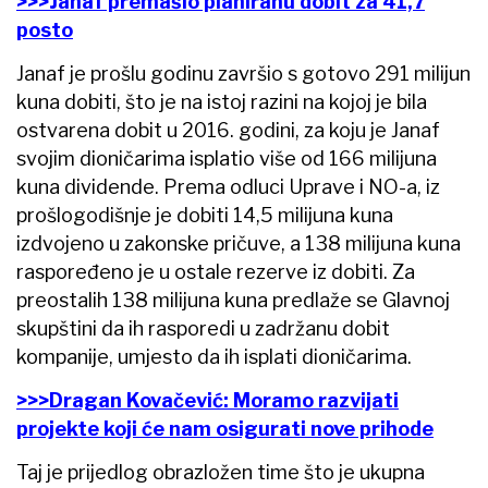
>>>Janaf premašio planiranu dobit za 41,7
posto
Janaf je prošlu godinu završio s gotovo 291 milijun
kuna dobiti, što je na istoj razini na kojoj je bila
ostvarena dobit u 2016. godini, za koju je Janaf
svojim dioničarima isplatio više od 166 milijuna
kuna dividende. Prema odluci Uprave i NO-a, iz
prošlogodišnje je dobiti 14,5 milijuna kuna
izdvojeno u zakonske pričuve, a 138 milijuna kuna
raspoređeno je u ostale rezerve iz dobiti. Za
preostalih 138 milijuna kuna predlaže se Glavnoj
skupštini da ih rasporedi u zadržanu dobit
kompanije, umjesto da ih isplati dioničarima.
>>>Dragan Kovačević: Moramo razvijati
projekte koji će nam osigurati nove prihode
Taj je prijedlog obrazložen time što je ukupna