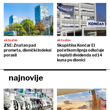
aktualno
aktualno
ZSE: Znatan pad
Skupština Končar EI
prometa, dionički indeksi
početkom lipnja odlučuje
porasli
o isplati dividenda od 14
kuna po dionici
najnovije