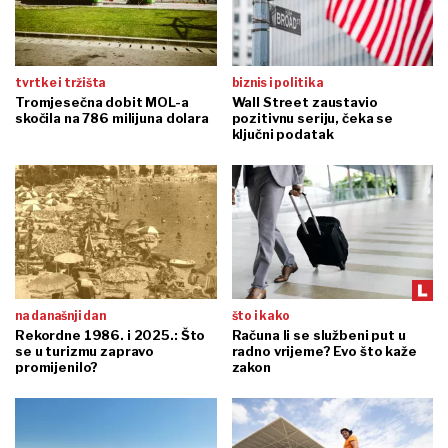
tvrtke i tržišta
biznis i politika
Tromjesečna dobit MOL-a
Wall Street zaustavio
skočila na 786 milijuna dolara
pozitivnu seriju, čeka se
ključni podatak
na današnji dan
što i kako
Rekordne 1986. i 2025.: Što
Računa li se službeni put u
se u turizmu zapravo
radno vrijeme? Evo što kaže
promijenilo?
zakon