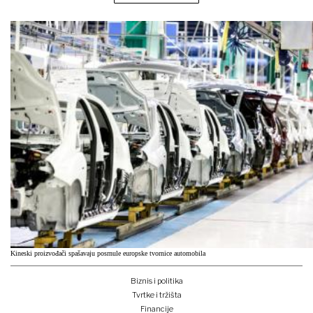
Kineski proizvođači spašavaju posrnule europske tvornice automobila
Biznis i politika
Tvrtke i tržišta
Financije