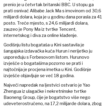
prenio je u četvrtak britanski BBC. U stopu ga
prati osnivač Alibabe Jack Ma s imovinom od 30,6
milijardi dolara, koja je u godinu dana porasla za 41
posto. Treće mjesto, s 24,6 milijardi dolara,
zauzeo je Pony Ma iz tvrtke Tencent,
internetskog i diva za online klađenje.
Godišnju listu bogataša u Kini sastavila je
šangajska izdavačka kuća Hurun i nerijetko ju
uspoređuju s Forbesovom listom. Hurunovo
izvješće o bogatašima pozorno se prati i
najtočnija je procjena imetka u Kini. Godišnje
izvješće objavljuje se već 18 godina.
Najveći napredak na ljestvici ostvario je Yao
Zhengua iz ulagačke i nekretninske tvrtke
Baoneng Group, čije je bogatstvo više nego
udeveterostručeno, na 17,2 milijarde dolara, zbog