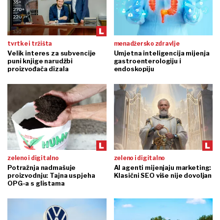
tvrtke i tržišta
menadžersko zdravlje
Velik interes za subvencije
Umjetna inteligencija mijenja
puni knjige narudžbi
gastroenterologiju i
proizvođača dizala
endoskopiju
zeleno i digitalno
zeleno i digitalno
Potražnja nadmašuje
AI agenti mijenjaju marketing:
proizvodnju: Tajna uspjeha
Klasični SEO više nije dovoljan
OPG-a s glistama