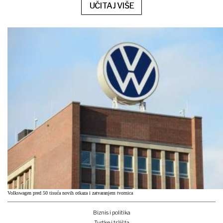
UČITAJ VIŠE
Volkswagen pred 50 tisuća novih otkaza i zatvaranjem tvornica
Biznis i politika
Tvrtke i tržišta