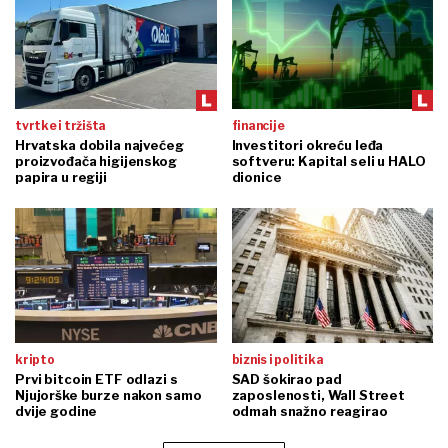
tvrtke i tržišta
financije
Hrvatska dobila najvećeg
Investitori okreću leđa
proizvođača higijenskog
softveru: Kapital seli u HALO
papira u regiji
dionice
kripto
biznis i politika
Prvi bitcoin ETF odlazi s
SAD šokirao pad
Njujorške burze nakon samo
zaposlenosti, Wall Street
dvije godine
odmah snažno reagirao