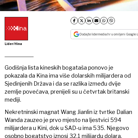
Dodajte lidermedia.hr u omiljeni Google i
Lider/Hina
Godišnja lista kineskih bogataša ponovo je
pokazala da Kina ima više dolarskih milijardera od
Sjedinjenih Država i da se razlika između dvije
zemlje povećava, prenijeli su u četvrtak britanski
mediji.
Nekretninski magnat Wang Jianlin iz tvrtke Dalian
Wanda zauzeo je prvo mjesto na ljestvici 594
milijardera u Kini, dok u SAD-u ima 535. Njegovo
osobno bogatstvo iznosi 32,1 milijardu dolara,