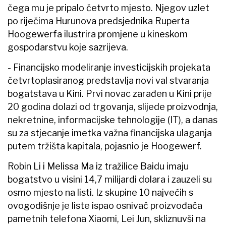
čega mu je pripalo četvrto mjesto. Njegov uzlet
po riječima Hurunova predsjednika Ruperta
Hoogewerfa ilustrira promjene u kineskom
gospodarstvu koje sazrijeva.
- Financijsko modeliranje investicijskih projekata
četvrtoplasiranog predstavlja novi val stvaranja
bogatstava u Kini. Prvi novac zarađen u Kini prije
20 godina dolazi od trgovanja, slijede proizvodnja,
nekretnine, informacijske tehnologije (IT), a danas
su za stjecanje imetka važna financijska ulaganja
putem tržišta kapitala, pojasnio je Hoogewerf.
Robin Li i Melissa Ma iz tražilice Baidu imaju
bogatstvo u visini 14,7 milijardi dolara i zauzeli su
osmo mjesto na listi. Iz skupine 10 najvećih s
ovogodišnje je liste ispao osnivač proizvođača
pametnih telefona Xiaomi, Lei Jun, skliznuvši na