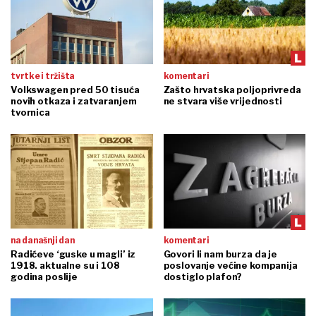
tvrtke i tržišta
komentari
Volkswagen pred 50 tisuća
Zašto hrvatska poljoprivreda
novih otkaza i zatvaranjem
ne stvara više vrijednosti
tvornica
na današnji dan
komentari
Radićeve ‘guske u magli’ iz
Govori li nam burza da je
1918. aktualne su i 108
poslovanje većine kompanija
godina poslije
dostiglo plafon?