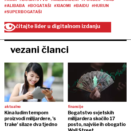
#ALIBABA
#BOGATAŠI
#XIAOMI
#BAIDU
#HURUN
#SUPERBOGATAŠI
čitajte lider u digitalnom izdanju
vezani članci
aktualno
financije
Kina ludim tempom
Bogatstvo svjetskih
proizvodi milijardere, 's
milijardera skočilo 17
trake' silaze dva tjedno
posto, najviše ih obogatio
Wall Street