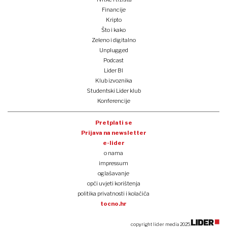
Financije
Kripto
Što i kako
Zeleno i digitalno
Unplugged
Podcast
Lider BI
Klub izvoznika
Studentski Lider klub
Konferencije
Pretplati se
Prijava na newsletter
e-lider
o nama
impressum
oglašavanje
opći uvjeti korištenja
politika privatnosti i kolačića
tocno.hr
copyright lider media 2025.