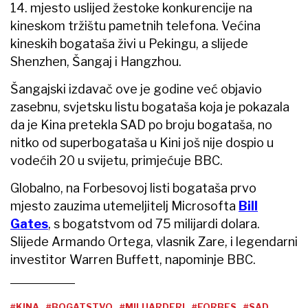
14. mjesto uslijed žestoke konkurencije na
kineskom tržištu pametnih telefona. Većina
kineskih bogataša živi u Pekingu, a slijede
Shenzhen, Šangaj i Hangzhou.
Šangajski izdavač ove je godine već objavio
zasebnu, svjetsku listu bogataša koja je pokazala
da je Kina pretekla SAD po broju bogataša, no
nitko od superbogataša u Kini još nije dospio u
vodećih 20 u svijetu, primjećuje BBC.
Globalno, na Forbesovoj listi bogataša prvo
mjesto zauzima utemeljitelj Microsofta
Bill
Gates
, s bogatstvom od 75 milijardi dolara.
Slijede Armando Ortega, vlasnik Zare, i legendarni
investitor Warren Buffett, napominje BBC.
#KINA
#BOGATSTVO
#MILIJARDERI
#FORBES
#SAD