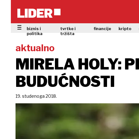
biznis i
tvrtke i
financije
kripto
politika
tržišta
aktualno
MIRELA HOLY: 
BUDUĆNOSTI
19. studenoga 2018.