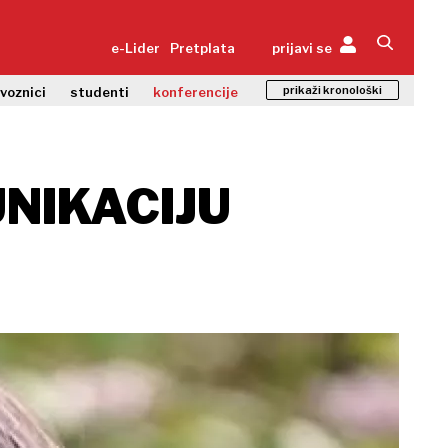
e-Lider
Pretplata
prijavi se
prikaži kronološki
zvoznici
studenti
konferencije
NIKACIJU