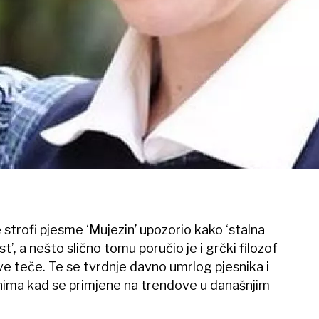
strofi pjesme ‘Mujezin’ upozorio kako ‘stalna
’, a nešto slično tomu poručio je i grčki filozof
sve teče. Te se tvrdnje davno umrlog pjesnika i
čnima kad se primjene na trendove u današnjim