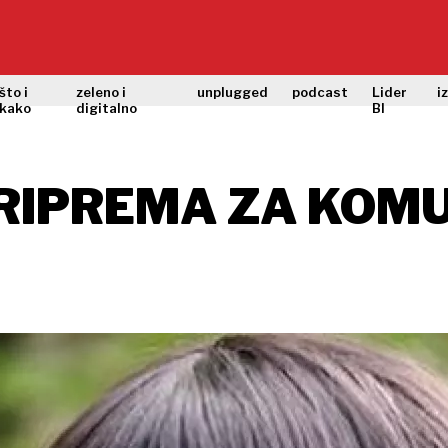
što i
zeleno i
unplugged
podcast
Lider
i
kako
digitalno
BI
PRIPREMA ZA KOMU