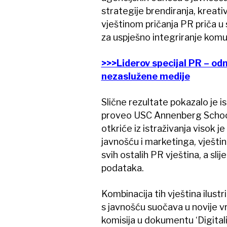
strategije brendiranja, kreativ
vještinom pričanja PR priča 
za uspješno integriranje komu
>>>Liderov specijal PR – odn
nezaslužene medije
Slične rezultate pokazalo je i
proveo USC Annenberg School
otkriće iz istraživanja visok 
javnošću i marketinga, vještina
svih ostalih PR vještina, a sl
podataka.
Kombinacija tih vještina ilust
s javnošću suočava u novije v
komisija u dokumentu ‘Digitali