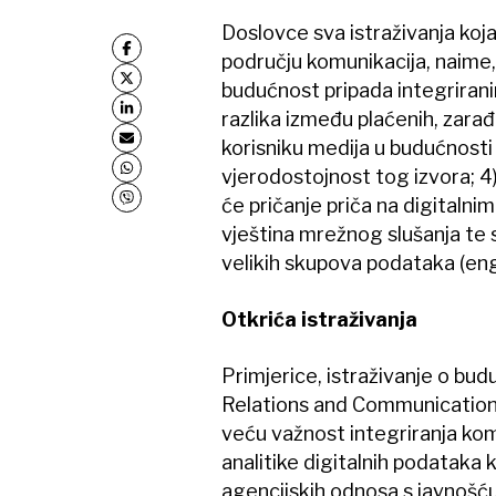
Doslovce sva istraživanja koj
području komunikacija, naime
budućnost pripada integrirani
razlika između plaćenih, zara
korisniku medija u budućnosti 
vjerodostojnost tog izvora; 4
će pričanje priča na digitalnim 
vještina mrežnog slušanja te 
velikih skupova podataka (engl
Otkrića istraživanja
Primjerice, istraživanje o bud
Relations and Communications
veću važnost integriranja komu
analitike digitalnih podataka
agencijskih odnosa s javnošć