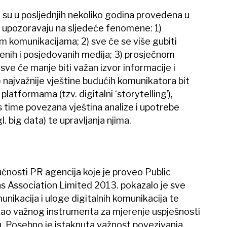
a su u posljednjih nekoliko godina provedena u
, upozoravaju na sljedeće fenomene: 1)
m komunikacijama; 2) sve će se više gubiti
đenih i posjedovanih medija; 3) prosječnom
sve će manje biti važan izvor informacije i
) najvažnije vještine budućih komunikatora bit
platformama (tzv. digitalni ‘storytelling’),
s time povezana vještina analize i upotrebe
. big data) te upravljanja njima.
ućnosti PR agencija koje je proveo Public
 Association Limited 2013. pokazalo je sve
nikacija i uloge digitalnih komunikacija te
 kao važnog instrumenta za mjerenje uspješnosti
u. Posebno je istaknuta važnost povezivanja