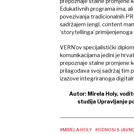
prepoznaje stalne promjene ko
Edukativnih programa ima, ali 
povezivanja tradicionalnih PR-o
sadržajem (engl. content ma
‘storytellinga’ primijenjenoga
VERN’ov specijalistički diplom
komunikacijama jedini je hrvats
prepoznaje stalne promjene ko
prilagođava svoj sadržaj tim
izazove integriranoga digital
Autor: Mirela Holy, vodi
studija Upravljanje 
#MIRELA HOLY
#ODNOSI S JAVN