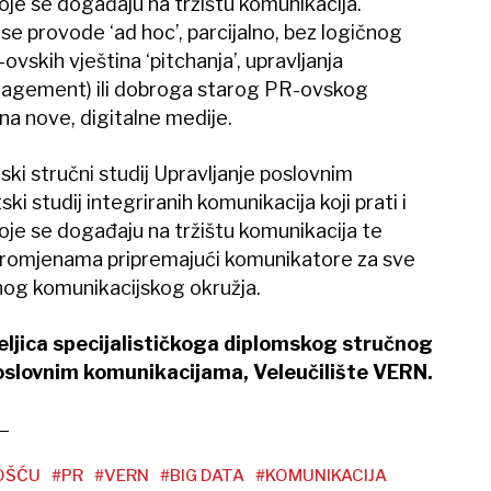
je se događaju na tržištu komunikacija.
se provode ‘ad hoc’, parcijalno, bez logičnog
vskih vještina ‘pitchanja’, upravljanja
nagement) ili dobroga starog PR-ovskog
 na nove, digitalne medije.
ski stručni studij Upravljanje poslovnim
ki studij integriranih komunikacija koji prati i
je se događaju na tržištu komunikacija te
 promjenama pripremajući komunikatore za sve
nog komunikacijskog okružja.
teljica specijalističkoga diplomskog stručnog
poslovnim komunikacijama, Veleučilište VERN.
OŠĆU
#PR
#VERN
#BIG DATA
#KOMUNIKACIJA