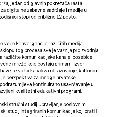
držaj jedan od glavnih pokretača rasta
 za digitalne zabavne sadržaje i medije u
odišnjoj stopi od približno 12 posto.
e veće konvergencije različitih medija,
u sklopu tog procesa sve je važnija proizvodnja
za različite komunikacijske kanale, posebice
tvene mreže koje postaju primarni izvor
abave te važni kanali za obrazovanje, kulturnu
Ta je perspektiva za mnoge hrvatske
 podrazumijeva kontinuirano usavršavanje u
azvijeni kvalitetni edukativni programi.
ski stručni studij Upravljanje poslovnim
ki studij integriranih komunikacija koji prati i