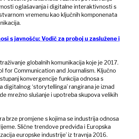
nosti oglašavanja i digitalne interaktivnosti s
u stvarnom vremenu kao ključnih komponenata
nikacija.
osi s javnošću: Vodič za proboj u zaslužene i
straživanje globalnih komunikacija koje je 2017.
 for Communication and Journalism. Ključno
je stupanj konvergencije funkcija odnosa s
 digitalnog ‘storytellinga’ rangirana je iznad
ijede mrežno slušanje i upotreba skupova velikih
rira brze promjene s kojima se industrija odnosa
rijeme. Slične trendove predviđa i Europska
zacija europske industrije’ iz travnja 2016.