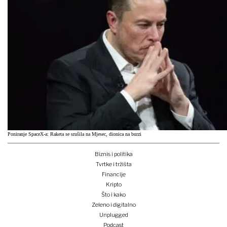
Poniranje SpaceX-a: Raketa se srušila na Mjesec, dionica na burzi
Biznis i politika
Tvrtke i tržišta
Financije
Kripto
Što i kako
Zeleno i digitalno
Unplugged
Podcast