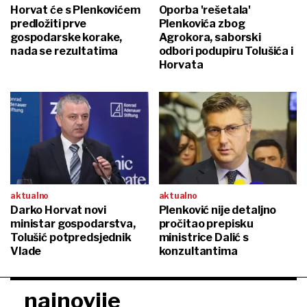
Horvat će s Plenkovićem
Oporba 'rešetala'
predložiti prve
Plenkovića zbog
gospodarske korake,
Agrokora, saborski
nada se rezultatima
odbori podupiru Tolušića i
Horvata
aktualno
aktualno
Darko Horvat novi
Plenković nije detaljno
ministar gospodarstva,
pročitao prepisku
Tolušić potpredsjednik
ministrice Dalić s
Vlade
konzultantima
najnovije