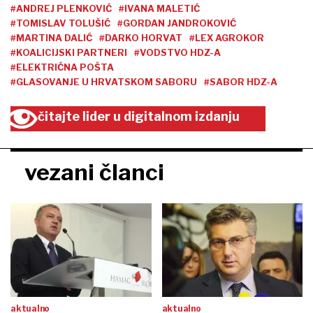
#ANDREJ PLENKOVIĆ
#IVANA MALETIĆ
#TOMISLAV TOLUŠIĆ
#GORDAN JANDROKOVIĆ
#MARTINA DALIĆ
#DARKO HORVAT
#LEX AGROKOR
#KOALICIJSKI PARTNERI
#VODSTVO HDZ-A
#ELEKTRIČNA POŠTA
#GLASOVANJE U HRVATSKOM SABORU
#SABOR HDZ-A
čitajte lider u digitalnom izdanju
vezani članci
aktualno
aktualno