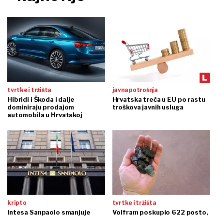
tvrtke i tržišta
javna potrošnja
Hibridi i Škoda i dalje
Hrvatska treća u EU po rastu
dominiraju prodajom
troškova javnih usluga
automobila u Hrvatskoj
kripto
tvrtke i tržišta
Intesa Sanpaolo smanjuje
Volfram poskupio 622 posto,