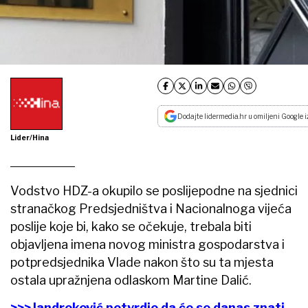
Dodajte lidermedia.hr u omiljeni Google i
Lider/Hina
Vodstvo HDZ-a okupilo se poslijepodne na sjednici
stranačkog Predsjedništva i Nacionalnoga vijeća
poslije koje bi, kako se očekuje, trebala biti
objavljena imena novog ministra gospodarstva i
potpredsjednika Vlade nakon što su ta mjesta
ostala upražnjena odlaskom Martine Dalić.
>>>Jandroković potvrdio da će se danas znati