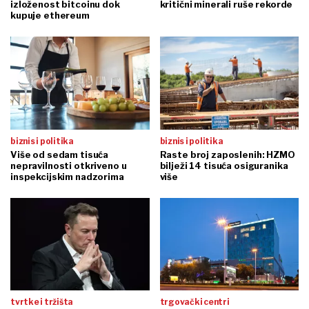
izloženost bitcoinu dok
kritični minerali ruše rekorde
kupuje ethereum
biznis i politika
biznis i politika
Više od sedam tisuća
Raste broj zaposlenih: HZMO
nepravilnosti otkriveno u
bilježi 14 tisuća osiguranika
inspekcijskim nadzorima
više
tvrtke i tržišta
trgovački centri