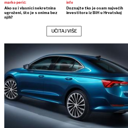
marko perić:
info
Ako su i vlasnici nekretnina
Doznajte tko je osam najvećih
ugroženi, što je s onima bez
investitora iz BiH u Hrvatskoj
njih?
UČITAJ VIŠE