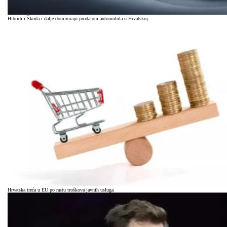
Hibridi i Škoda i dalje dominiraju prodajom automobila u Hrvatskoj
Hrvatska treća u EU po rastu troškova javnih usluga