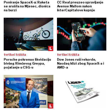
Poniranje SpaceX-a: Raketa
CC Real preuzeo upravljanje
se srušila na Mjesec, dionica
Avenue Mallom nakon
na burzi
InterCapitalove kupnje
tvrtke i tržišta
tvrtke i tržišta
Porsche pokrenuo likvidaciju
Dow Jones ruši rekorde,
bivšeg Rimčevog Greypa,
Nasdaq klizi zbog SpaceX-a i
pojačanje u CSG-u
AMD-a