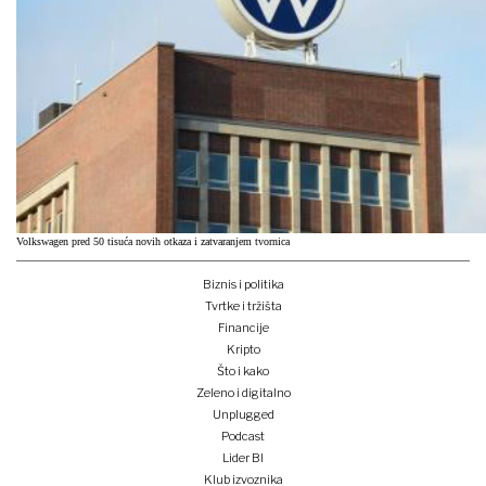
Volkswagen pred 50 tisuća novih otkaza i zatvaranjem tvornica
Biznis i politika
Tvrtke i tržišta
Financije
Kripto
Što i kako
Zeleno i digitalno
Unplugged
Podcast
Lider BI
Klub izvoznika