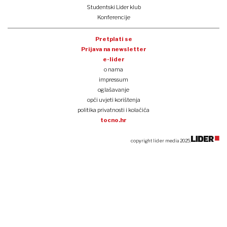
Studentski Lider klub
Konferencije
Pretplati se
Prijava na newsletter
e-lider
o nama
impressum
oglašavanje
opći uvjeti korištenja
politika privatnosti i kolačića
tocno.hr
copyright lider media 2025.