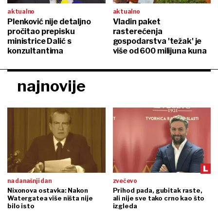
aktualno
aktualno
Plenković nije detaljno
Vladin paket
pročitao prepisku
rasterećenja
ministrice Dalić s
gospodarstva 'težak' je
konzultantima
više od 600 milijuna kuna
najnovije
na današnji dan
zvečevo
Nixonova ostavka: Nakon
Prihod pada, gubitak raste,
Watergatea više ništa nije
ali nije sve tako crno kao što
bilo isto
izgleda