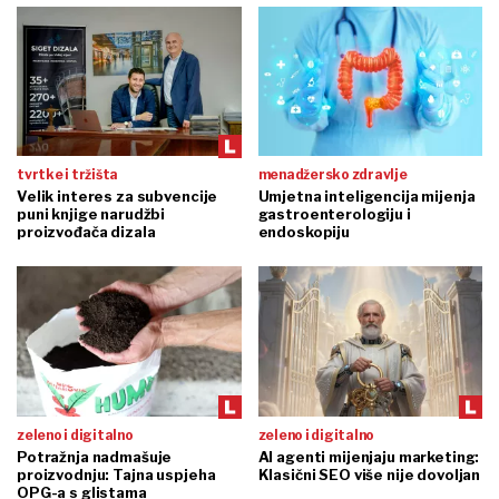
tvrtke i tržišta
menadžersko zdravlje
Velik interes za subvencije
Umjetna inteligencija mijenja
puni knjige narudžbi
gastroenterologiju i
proizvođača dizala
endoskopiju
zeleno i digitalno
zeleno i digitalno
Potražnja nadmašuje
AI agenti mijenjaju marketing:
proizvodnju: Tajna uspjeha
Klasični SEO više nije dovoljan
OPG-a s glistama