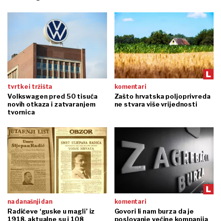
tvrtke i tržišta
komentari
Volkswagen pred 50 tisuća
Zašto hrvatska poljoprivreda
novih otkaza i zatvaranjem
ne stvara više vrijednosti
tvornica
na današnji dan
komentari
Radićeve ‘guske u magli’ iz
Govori li nam burza da je
1918. aktualne su i 108
poslovanje većine kompanija