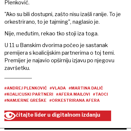
Plenković.
"Ako su bili dostupni, zašto nisu izašli ranije. To je
orkestrirano, to je tajming", naglasio je.
Nije, međutim, rekao tko stoji iza toga.
U 11 u Banskim dvorima počeo je sastanak
premijera s koalicijskim partnerima o toj temi.
Premijer je najavio opširniju izjavu po njegovu
završetku.
#ANDREJ PLENKOVIĆ
#VLADA
#MARTINA DALIĆ
#KOALICIJSKI PARTNERI
#AFERA MAILOVI
#TAOCI
#NAMJERNE GREŠKE
#ORKESTRIRANA AFERA
čitajte lider u digitalnom izdanju