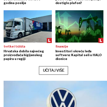
godina poslije
dostiglo plafon?
tvrtke i tržišta
financije
Hrvatska dobila najvećeg
Investitori okreću leđa
proizvođača higijenskog
softveru: Kapital seli u HALO
papira u regiji
dionice
UČITAJ VIŠE