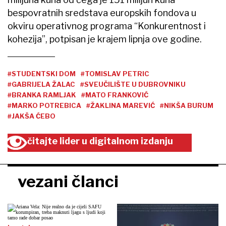
bespovratnih sredstava europskih fondova u
okviru operativnog programa “Konkurentnost i
kohezija”, potpisan je krajem lipnja ove godine.
#STUDENTSKI DOM
#TOMISLAV PETRIC
#GABRIJELA ŽALAC
#SVEUČILIŠTE U DUBROVNIKU
#BRANKA RAMLJAK
#MATO FRANKOVIĆ
#MARKO POTREBICA
#ŽAKLINA MAREVIĆ
#NIKŠA BURUM
#JAKŠA ĆEBO
čitajte lider u digitalnom izdanju
vezani članci