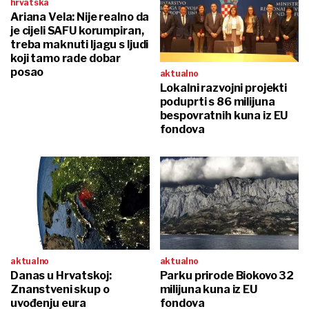
hrvatska
Ariana Vela: Nije realno da
je cijeli SAFU korumpiran,
treba maknuti ljagu s ljudi
koji tamo rade dobar
posao
aktualno
Lokalni razvojni projekti
poduprti s 86 milijuna
bespovratnih kuna iz EU
fondova
aktualno
aktualno
Danas u Hrvatskoj:
Parku prirode Biokovo 32
Znanstveni skup o
milijuna kuna iz EU
uvođenju eura
fondova