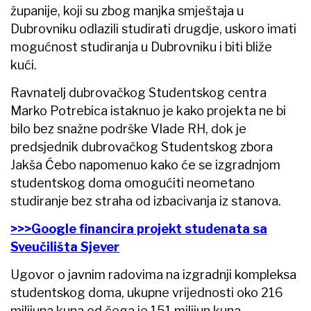
županije, koji su zbog manjka smještaja u
Dubrovniku odlazili studirati drugdje, uskoro imati
mogućnost studiranja u Dubrovniku i biti bliže
kući.
Ravnatelj dubrovačkog Studentskog centra
Marko Potrebica istaknuo je kako projekta ne bi
bilo bez snažne podrške Vlade RH, dok je
predsjednik dubrovačkog Studentskog zbora
Jakša Ćebo napomenuo kako će se izgradnjom
studentskog doma omogućiti neometano
studiranje bez straha od izbacivanja iz stanova.
>>>Google financira projekt studenata sa
Sveučilišta Sjever
Ugovor o javnim radovima na izgradnji kompleksa
studentskog doma, ukupne vrijednosti oko 216
milijuna kuna od čega je 151 milijun kuna