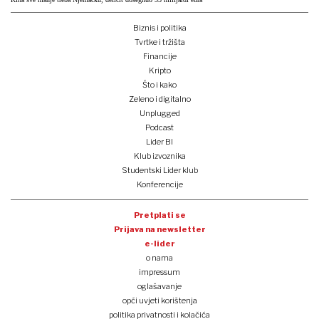
Biznis i politika
Tvrtke i tržišta
Financije
Kripto
Što i kako
Zeleno i digitalno
Unplugged
Podcast
Lider BI
Klub izvoznika
Studentski Lider klub
Konferencije
Pretplati se
Prijava na newsletter
e-lider
o nama
impressum
oglašavanje
opći uvjeti korištenja
politika privatnosti i kolačića