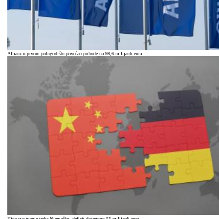
Allianz u prvom polugodištu povećao prihode na 98,6 milijardi eura
Kina sve manje treba Njemačku, deficit dosegnuo 55 milijardi eura