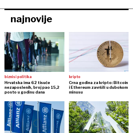
najnovije
biznis i politika
kripto
Hrvatska ima 62 tisuće
Crna godina za kripto: Bitcoin
nezaposlenih, broj pao 15,2
i Ethereum završili u dubokom
posto u godinu dana
minusu