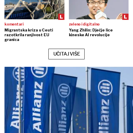
komentari
zeleno i digitalno
Migrantska kriza u Ceuti
Yang Zhilin: Dječje lice
razotkrila ranjivost EU
kineske AI revolucije
granica
UČITAJ VIŠE