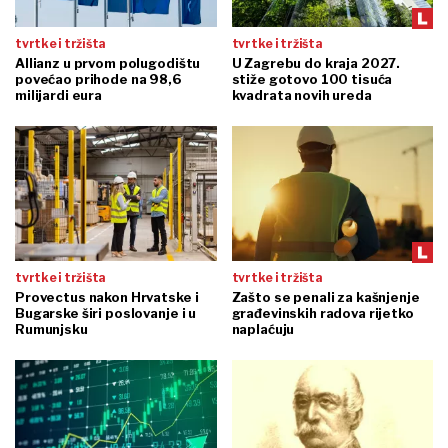
tvrtke i tržišta
tvrtke i tržišta
Allianz u prvom polugodištu
U Zagrebu do kraja 2027.
povećao prihode na 98,6
stiže gotovo 100 tisuća
milijardi eura
kvadrata novih ureda
tvrtke i tržišta
tvrtke i tržišta
Provectus nakon Hrvatske i
Zašto se penali za kašnjenje
Bugarske širi poslovanje i u
građevinskih radova rijetko
Rumunjsku
naplaćuju