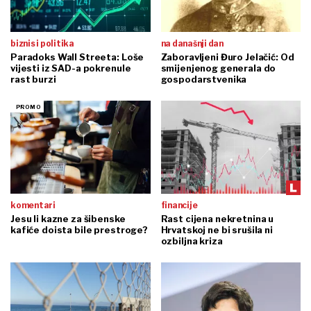
biznis i politika
na današnji dan
Paradoks Wall Streeta: Loše
Zaboravljeni Đuro Jelačić: Od
vijesti iz SAD-a pokrenule
smijenjenog generala do
rast burzi
gospodarstvenika
komentari
financije
Jesu li kazne za šibenske
Rast cijena nekretnina u
kafiće doista bile prestroge?
Hrvatskoj ne bi srušila ni
ozbiljna kriza