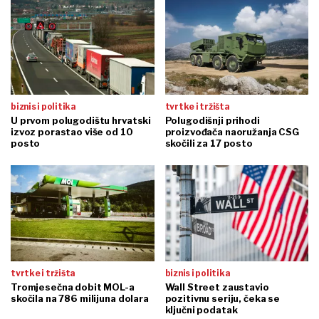
biznis i politika
tvrtke i tržišta
U prvom polugodištu hrvatski
Polugodišnji prihodi
izvoz porastao više od 10
proizvođača naoružanja CSG
posto
skočili za 17 posto
tvrtke i tržišta
biznis i politika
Tromjesečna dobit MOL-a
Wall Street zaustavio
skočila na 786 milijuna dolara
pozitivnu seriju, čeka se
ključni podatak