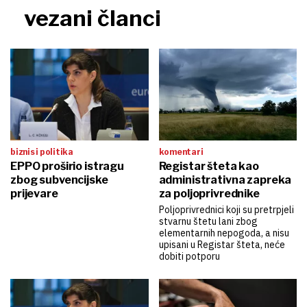
vezani članci
biznis i politika
komentari
EPPO proširio istragu
Registar šteta kao
zbog subvencijske
administrativna zapreka
prijevare
za poljoprivrednike
Poljoprivrednici koji su pretrpjeli
stvarnu štetu lani zbog
elementarnih nepogoda, a nisu
upisani u Registar šteta, neće
dobiti potporu