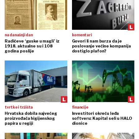
na današnji dan
komentari
Radićeve ‘guske u magli’ iz
Govori li nam burza da je
1918. aktualne su i 108
poslovanje većine kompanija
godina poslije
dostiglo plafon?
tvrtke i tržišta
financije
Hrvatska dobila najvećeg
Investitori okreću leđa
proizvođača higijenskog
softveru: Kapital seli u HALO
papira u regiji
dionice