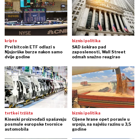
kripto
biznis i politika
Prvi bitcoin ETF odlazi s
SAD šokirao pad
Njujorške burze nakon samo
zaposlenosti, Wall Street
dvije godine
odmah snažno reagirao
tvrtke i tržišta
biznis i politika
Kineski proizvođači spašavaju
Cijene hrane opet porasle u
posrnule europske tvornice
srpnju, na najvišu razinu u 3,5
automobila
godine