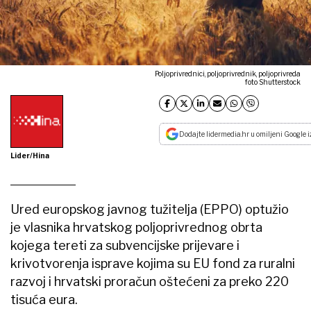
Poljoprivrednici, poljoprivrednik, poljoprivreda
foto Shutterstock
Dodajte lidermedia.hr u omiljeni Google i
Lider/Hina
Ured europskog javnog tužitelja (EPPO) optužio
je vlasnika hrvatskog poljoprivrednog obrta
kojega tereti za subvencijske prijevare i
krivotvorenja isprave kojima su EU fond za ruralni
razvoj i hrvatski proračun oštećeni za preko 220
tisuća eura.