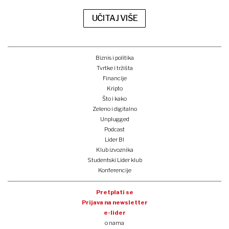
UČITAJ VIŠE
Biznis i politika
Tvrtke i tržišta
Financije
Kripto
Što i kako
Zeleno i digitalno
Unplugged
Podcast
Lider BI
Klub izvoznika
Studentski Lider klub
Konferencije
Pretplati se
Prijava na newsletter
e-lider
o nama