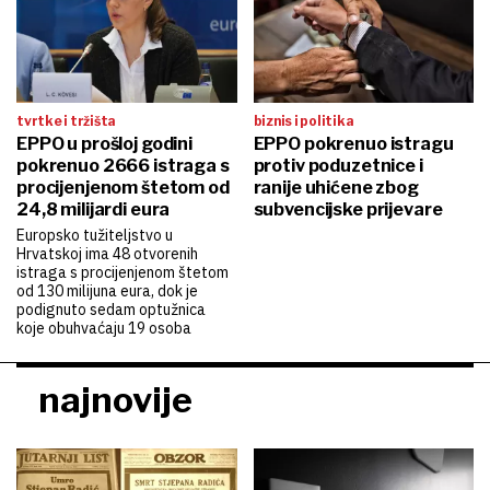
tvrtke i tržišta
biznis i politika
EPPO u prošloj godini
EPPO pokrenuo istragu
pokrenuo 2666 istraga s
protiv poduzetnice i
procijenjenom štetom od
ranije uhićene zbog
24,8 milijardi eura
subvencijske prijevare
Europsko tužiteljstvo u
Hrvatskoj ima 48 otvorenih
istraga s procijenjenom štetom
od 130 milijuna eura, dok je
podignuto sedam optužnica
koje obuhvaćaju 19 osoba
najnovije