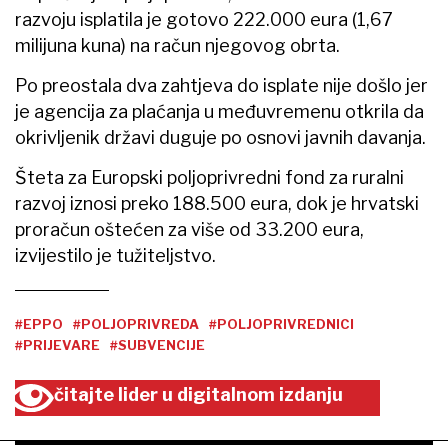
razvoju isplatila je gotovo 222.000 eura (1,67
milijuna kuna) na račun njegovog obrta.
Po preostala dva zahtjeva do isplate nije došlo jer
je agencija za plaćanja u međuvremenu otkrila da
okrivljenik državi duguje po osnovi javnih davanja.
Šteta za Europski poljoprivredni fond za ruralni
razvoj iznosi preko 188.500 eura, dok je hrvatski
proračun oštećen za više od 33.200 eura,
izvijestilo je tužiteljstvo.
#EPPO
#POLJOPRIVREDA
#POLJOPRIVREDNICI
#PRIJEVARE
#SUBVENCIJE
čitajte lider u digitalnom izdanju