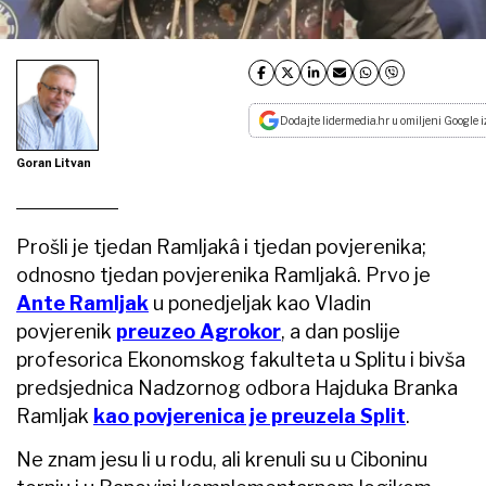
Dodajte lidermedia.hr u omiljeni Google i
Goran Litvan
Prošli je tjedan Ramljakâ i tjedan povjerenika;
odnosno tjedan povjerenika Ramljakâ. Prvo je
Ante Ramljak
u ponedjeljak kao Vladin
povjerenik
preuzeo Agrokor
, a dan poslije
profesorica Ekonomskog fakulteta u Splitu i bivša
predsjednica Nadzornog odbora Hajduka Branka
Ramljak
kao povjerenica je preuzela Split
.
Ne znam jesu li u rodu, ali krenuli su u Ciboninu