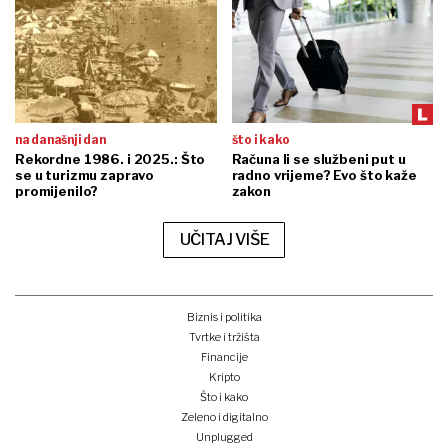
na današnji dan
što i kako
Rekordne 1986. i 2025.: Što
Računa li se službeni put u
se u turizmu zapravo
radno vrijeme? Evo što kaže
promijenilo?
zakon
UČITAJ VIŠE
Biznis i politika
Tvrtke i tržišta
Financije
Kripto
Što i kako
Zeleno i digitalno
Unplugged