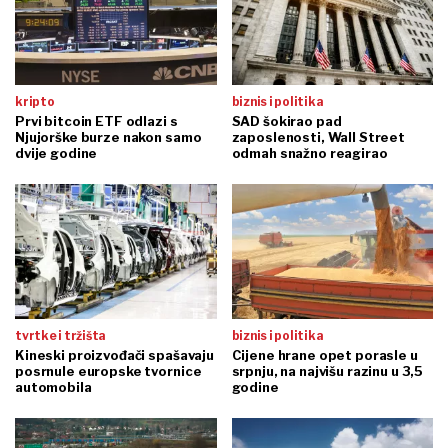
kripto
biznis i politika
Prvi bitcoin ETF odlazi s
SAD šokirao pad
Njujorške burze nakon samo
zaposlenosti, Wall Street
dvije godine
odmah snažno reagirao
tvrtke i tržišta
biznis i politika
Kineski proizvođači spašavaju
Cijene hrane opet porasle u
posrnule europske tvornice
srpnju, na najvišu razinu u 3,5
automobila
godine