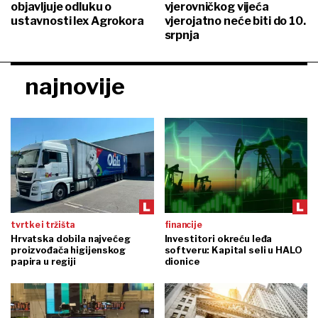
objavljuje odluku o
vjerovničkog vijeća
ustavnosti lex Agrokora
vjerojatno neće biti do 10.
srpnja
najnovije
tvrtke i tržišta
financije
Hrvatska dobila najvećeg
Investitori okreću leđa
proizvođača higijenskog
softveru: Kapital seli u HALO
papira u regiji
dionice