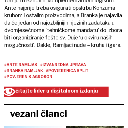
tornju i u Banovini komplementarnom logikom.
Ante najprije treba osigurati opskrbu Konzuma
kruhom i ostalim proizvodima, a Branka je najavila
da će jedan od najozbiljnijih njezinih zadataka u
dvomjesečnome ‘tehničkome mandatu’ do izbora
biti organiziranje fešte sv. Duje ‘u okviru naših
mogućnosti‘. Dakle, Ramljaci nude – kruha i igara.
#ANTE RAMLJAK
#IZVANREDNA UPRAVA
#BRANKA RAMLJAK
#POVJERENICA SPLIT
#POVJERENIK AGROKOR
čitajte lider u digitalnom izdanju
vezani članci