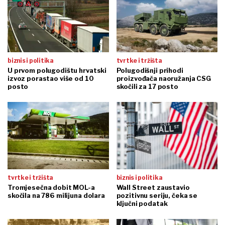
biznis i politika
tvrtke i tržišta
U prvom polugodištu hrvatski
Polugodišnji prihodi
izvoz porastao više od 10
proizvođača naoružanja CSG
posto
skočili za 17 posto
tvrtke i tržišta
biznis i politika
Tromjesečna dobit MOL-a
Wall Street zaustavio
skočila na 786 milijuna dolara
pozitivnu seriju, čeka se
ključni podatak