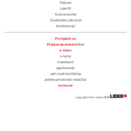
Podcast
Lider BI
Klub izvoznika
Studentski Lider klub
Konferencije
Pretplati se
Prijava na newsletter
e-lider
o nama
impressum
oglašavanje
opći uvjeti korištenja
politika privatnosti i kolačića
tocno.hr
copyright lider media 2025.