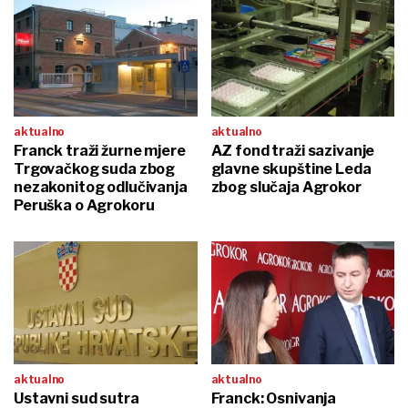
aktualno
aktualno
Franck traži žurne mjere
AZ fond traži sazivanje
Trgovačkog suda zbog
glavne skupštine Leda
nezakonitog odlučivanja
zbog slučaja Agrokor
Peruška o Agrokoru
aktualno
aktualno
Ustavni sud sutra
Franck: Osnivanja