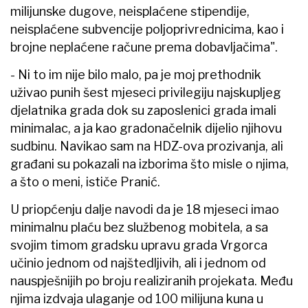
milijunske dugove, neisplaćene stipendije,
neisplaćene subvencije poljoprivrednicima, kao i
brojne neplaćene račune prema dobavljačima".
- Ni to im nije bilo malo, pa je moj prethodnik
uživao punih šest mjeseci privilegiju najskupljeg
djelatnika grada dok su zaposlenici grada imali
minimalac, a ja kao gradonačelnik dijelio njihovu
sudbinu. Navikao sam na HDZ-ova prozivanja, ali
građani su pokazali na izborima što misle o njima,
a što o meni, ističe Pranić.
U priopćenju dalje navodi da je 18 mjeseci imao
minimalnu plaću bez službenog mobitela, a sa
svojim timom gradsku upravu grada Vrgorca
učinio jednom od najštedljivih, ali i jednom od
nauspješnijih po broju realiziranih projekata. Među
njima izdvaja ulaganje od 100 milijuna kuna u