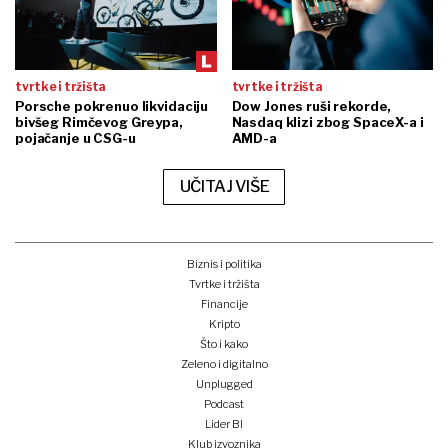
tvrtke i tržišta
tvrtke i tržišta
Porsche pokrenuo likvidaciju
Dow Jones ruši rekorde,
bivšeg Rimčevog Greypa,
Nasdaq klizi zbog SpaceX-a i
pojačanje u CSG-u
AMD-a
UČITAJ VIŠE
Biznis i politika
Tvrtke i tržišta
Financije
Kripto
Što i kako
Zeleno i digitalno
Unplugged
Podcast
Lider BI
Klub izvoznika