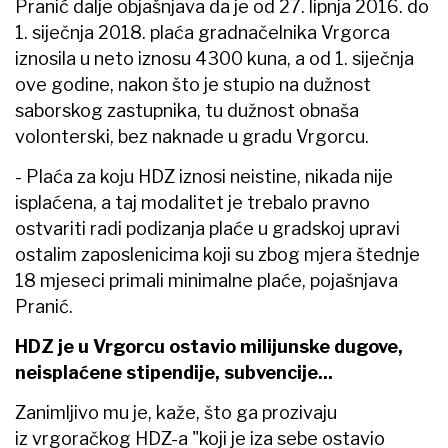
Pranić dalje objašnjava da je od 27. lipnja 2016. do
1. siječnja 2018. plaća gradnačelnika Vrgorca
iznosila u neto iznosu 4300 kuna, a od 1. siječnja
ove godine, nakon što je stupio na dužnost
saborskog zastupnika, tu dužnost obnaša
volonterski, bez naknade u gradu Vrgorcu.
- Plaća za koju HDZ iznosi neistine, nikada nije
isplaćena, a taj modalitet je trebalo pravno
ostvariti radi podizanja plaće u gradskoj upravi
ostalim zaposlenicima koji su zbog mjera štednje
18 mjeseci primali minimalne plaće, pojašnjava
Pranić.
HDZ je u Vrgorcu ostavio milijunske dugove,
neisplaćene stipendije, subvencije...
Zanimljivo mu je, kaže, što ga prozivaju
iz vrgoračkog HDZ-a "koji je iza sebe ostavio