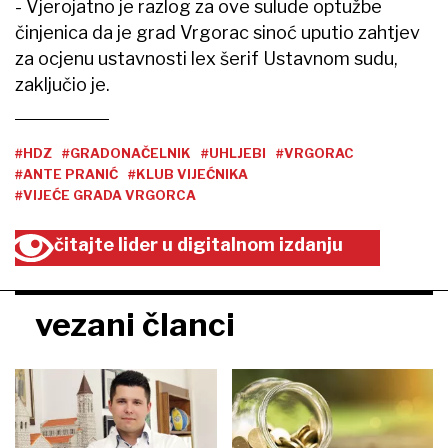
- Vjerojatno je razlog za ove sulude optužbe
činjenica da je grad Vrgorac sinoć uputio zahtjev
za ocjenu ustavnosti lex šerif Ustavnom sudu,
zaključio je.
#HDZ
#GRADONAČELNIK
#UHLJEBI
#VRGORAC
#ANTE PRANIĆ
#KLUB VIJEĆNIKA
#VIJEĆE GRADA VRGORCA
čitajte lider u digitalnom izdanju
vezani članci