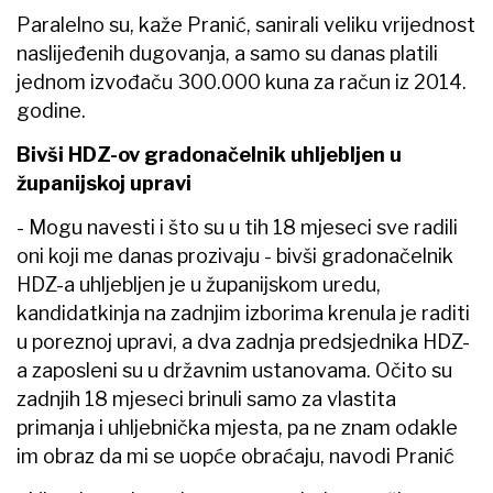
Paralelno su, kaže Pranić, sanirali veliku vrijednost
naslijeđenih dugovanja, a samo su danas platili
jednom izvođaču 300.000 kuna za račun iz 2014.
godine.
Bivši HDZ-ov gradonačelnik uhljebljen u
županijskoj upravi
- Mogu navesti i što su u tih 18 mjeseci sve radili
oni koji me danas prozivaju - bivši gradonačelnik
HDZ-a uhljebljen je u županijskom uredu,
kandidatkinja na zadnjim izborima krenula je raditi
u poreznoj upravi, a dva zadnja predsjednika HDZ-
a zaposleni su u državnim ustanovama. Očito su
zadnjih 18 mjeseci brinuli samo za vlastita
primanja i uhljebnička mjesta, pa ne znam odakle
im obraz da mi se uopće obraćaju, navodi Pranić