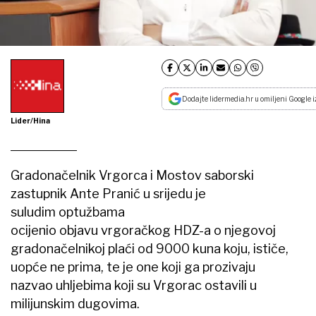
Dodajte lidermedia.hr u omiljeni Google i
Lider/Hina
Gradonačelnik Vrgorca i Mostov saborski
zastupnik Ante Pranić u srijedu je
suludim optužbama
ocijenio objavu vrgoračkog HDZ-a o njegovoj
gradonačelnikoj plaći od 9000 kuna koju, ističe,
uopće ne prima, te je one koji ga prozivaju
nazvao uhljebima koji su Vrgorac ostavili u
milijunskim dugovima.