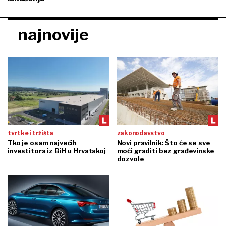
najnovije
tvrtke i tržišta
zakonodavstvo
Tko je osam najvećih
Novi pravilnik: Što će se sve
investitora iz BiH u Hrvatskoj
moći graditi bez građevinske
dozvole