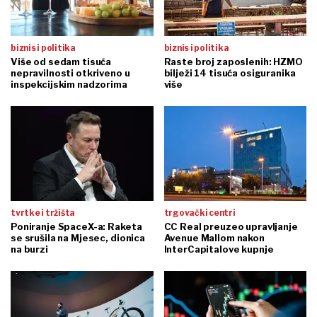
biznis i politika
biznis i politika
Više od sedam tisuća
Raste broj zaposlenih: HZMO
nepravilnosti otkriveno u
bilježi 14 tisuća osiguranika
inspekcijskim nadzorima
više
tvrtke i tržišta
trgovački centri
Poniranje SpaceX-a: Raketa
CC Real preuzeo upravljanje
se srušila na Mjesec, dionica
Avenue Mallom nakon
na burzi
InterCapitalove kupnje