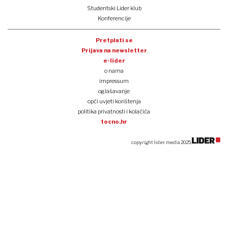
Studentski Lider klub
Konferencije
Pretplati se
Prijava na newsletter
e-lider
o nama
impressum
oglašavanje
opći uvjeti korištenja
politika privatnosti i kolačića
tocno.hr
copyright lider media 2025.