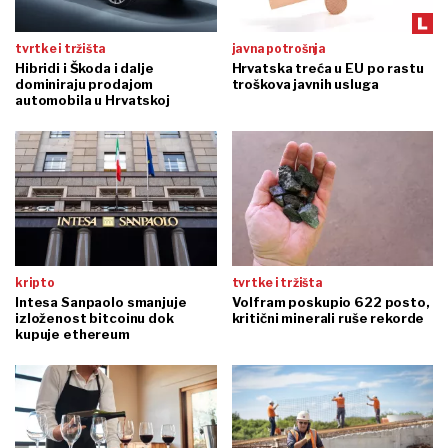
tvrtke i tržišta
javna potrošnja
Hibridi i Škoda i dalje
Hrvatska treća u EU po rastu
dominiraju prodajom
troškova javnih usluga
automobila u Hrvatskoj
kripto
tvrtke i tržišta
Intesa Sanpaolo smanjuje
Volfram poskupio 622 posto,
izloženost bitcoinu dok
kritični minerali ruše rekorde
kupuje ethereum