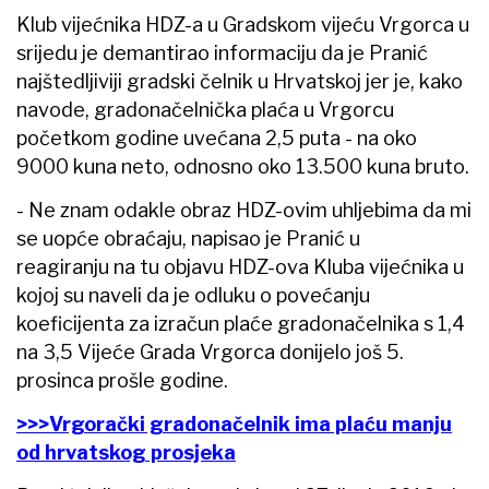
Klub vijećnika HDZ-a u Gradskom vijeću Vrgorca u
srijedu je demantirao informaciju da je Pranić
najštedljiviji gradski čelnik u Hrvatskoj jer je, kako
navode, gradonačelnička plaća u Vrgorcu
početkom godine uvećana 2,5 puta - na oko
9000 kuna neto, odnosno oko 13.500 kuna bruto.
- Ne znam odakle obraz HDZ-ovim uhljebima da mi
se uopće obraćaju, napisao je Pranić u
reagiranju na tu objavu HDZ-ova Kluba vijećnika u
kojoj su naveli da je odluku o povećanju
koeficijenta za izračun plaće gradonačelnika s 1,4
na 3,5 Vijeće Grada Vrgorca donijelo još 5.
prosinca prošle godine.
>>>Vrgorački gradonačelnik ima plaću manju
od hrvatskog prosjeka