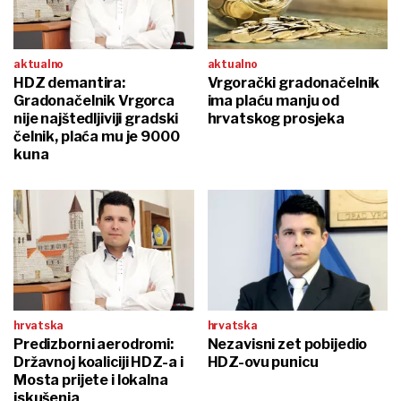
aktualno
aktualno
HDZ demantira:
Vrgorački gradonačelnik
Gradonačelnik Vrgorca
ima plaću manju od
nije najštedljiviji gradski
hrvatskog prosjeka
čelnik, plaća mu je 9000
kuna
hrvatska
hrvatska
Predizborni aerodromi:
Nezavisni zet pobijedio
Državnoj koaliciji HDZ-a i
HDZ-ovu punicu
Mosta prijete i lokalna
iskušenja