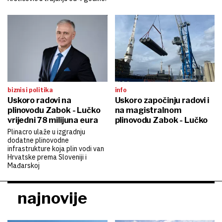
biznis i politika
info
Uskoro radovi na
Uskoro započinju radovi i
plinovodu Zabok - Lučko
na magistralnom
vrijedni 78 milijuna eura
plinovodu Zabok - Lučko
Plinacro ulaže u izgradnju
dodatne plinovodne
infrastrukture koja plin vodi van
Hrvatske prema Sloveniji i
Mađarskoj
najnovije