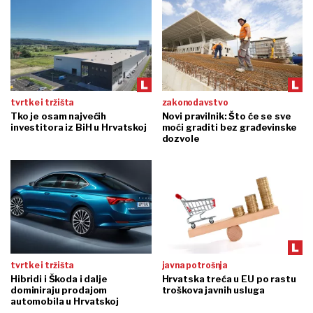
tvrtke i tržišta
zakonodavstvo
Tko je osam najvećih
Novi pravilnik: Što će se sve
investitora iz BiH u Hrvatskoj
moći graditi bez građevinske
dozvole
tvrtke i tržišta
javna potrošnja
Hibridi i Škoda i dalje
Hrvatska treća u EU po rastu
dominiraju prodajom
troškova javnih usluga
automobila u Hrvatskoj