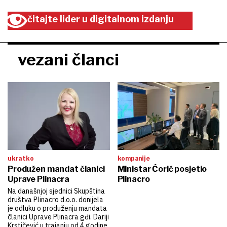
čitajte lider u digitalnom izdanju
vezani članci
ukratko
kompanije
Produžen mandat članici
Ministar Ćorić posjetio
Uprave Plinacra
Plinacro
Na današnjoj sjednici Skupština
društva Plinacro d.o.o. donijela
je odluku o produženju mandata
članici Uprave Plinacra gđi. Dariji
Krstičević u trajanju od 4 godine.