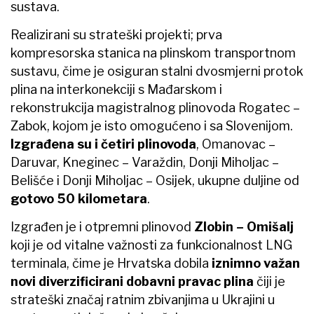
sustava.
Realizirani su strateški projekti; prva
kompresorska stanica na plinskom transportnom
sustavu, čime je osiguran stalni dvosmjerni protok
plina na interkonekciji s Mađarskom i
rekonstrukcija magistralnog plinovoda Rogatec –
Zabok, kojom je isto omogućeno i sa Slovenijom.
Izgrađena su i četiri plinovoda
, Omanovac –
Daruvar, Kneginec – Varaždin, Donji Miholjac –
Belišće i Donji Miholjac – Osijek, ukupne duljine od
gotovo 50 kilometara
.
Izgrađen je i otpremni plinovod
Zlobin – Omišalj
koji je od vitalne važnosti za funkcionalnost LNG
terminala, čime je Hrvatska dobila
iznimno važan
novi diverzificirani dobavni pravac plina
čiji je
strateški značaj ratnim zbivanjima u Ukrajini u