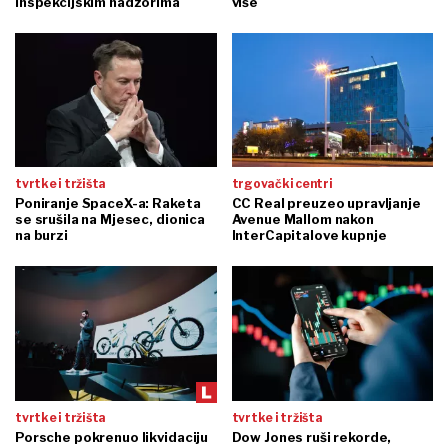
inspekcijskim nadzorima
više
tvrtke i tržišta
trgovački centri
Poniranje SpaceX-a: Raketa
CC Real preuzeo upravljanje
se srušila na Mjesec, dionica
Avenue Mallom nakon
na burzi
InterCapitalove kupnje
tvrtke i tržišta
tvrtke i tržišta
Porsche pokrenuo likvidaciju
Dow Jones ruši rekorde,