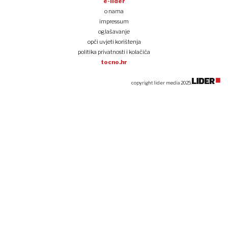
e-lider
o nama
impressum
oglašavanje
opći uvjeti korištenja
politika privatnosti i kolačića
tocno.hr
copyright lider media 2025.