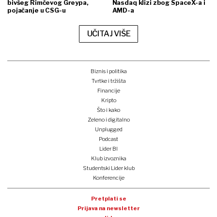
bivšeg Rimčevog Greypa,
Nasdaq klizi zbog SpaceX-a i
pojačanje u CSG-u
AMD-a
UČITAJ VIŠE
Biznis i politika
Tvrtke i tržišta
Financije
Kripto
Što i kako
Zeleno i digitalno
Unplugged
Podcast
Lider BI
Klub izvoznika
Studentski Lider klub
Konferencije
Pretplati se
Prijava na newsletter