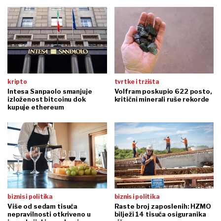
kripto
tvrtke i tržišta
Intesa Sanpaolo smanjuje
Volfram poskupio 622 posto,
izloženost bitcoinu dok
kritični minerali ruše rekorde
kupuje ethereum
biznis i politika
biznis i politika
Više od sedam tisuća
Raste broj zaposlenih: HZMO
nepravilnosti otkriveno u
bilježi 14 tisuća osiguranika