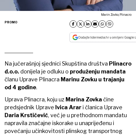
Marin Zovko, Plinacro
PROMO
Dodajte lidermedia.hr u omiljeni Google i
Na jučerašnjoj sjednici Skupština društva
Plinacro
d.o.o.
donijela je odluku o
produženju mandata
članu Uprave Plinacra
Marinu Zovku u trajanju
od 4 godine
.
Uprava Plinacra, koju uz
Marina Zovka
čine
predsjednik Uprave
Ivica Arar
i članica Uprave
Daria Krstičević
, već je u prethodnom mandatu
napravila značajne iskorake u unaprijeđenu i
povećanju učinkovitosti plinskog transportnog