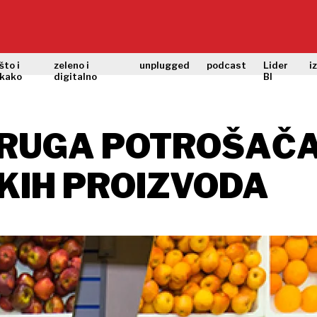
što i
zeleno i
unplugged
podcast
Lider
i
kako
digitalno
BI
RUGA POTROŠAČA
KIH PROIZVODA