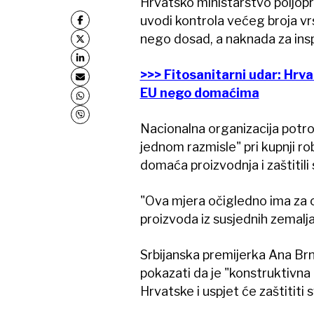
Hrvatsko ministarstvo poljopri
uvodi kontrola većeg broja vrs
nego dosad, a naknada za ins
>>> Fitosanitarni udar: Hrv
EU nego domaćima
Nacionalna organizacija potro
jednom razmisle" pri kupnji ro
domaća proizvodnja i zaštitili 
"Ova mjera očigledno ima za cil
proizvoda iz susjednih zemalja,
Srbijanska premijerka Ana Brna
pokazati da je "konstruktivna i
Hrvatske i uspjet će zaštititi 