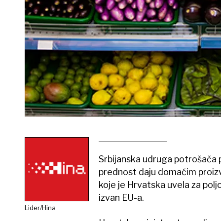
Srbijanska udruga potrošača po
prednost daju domaćim proizv
koje je Hrvatska uvela za poljo
izvan EU-a.
Lider/Hina