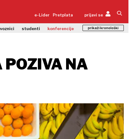
e-Lider
Pretplata
prijavi se
prikaži kronološki
zvoznici
studenti
konferencije
 POZIVA NA