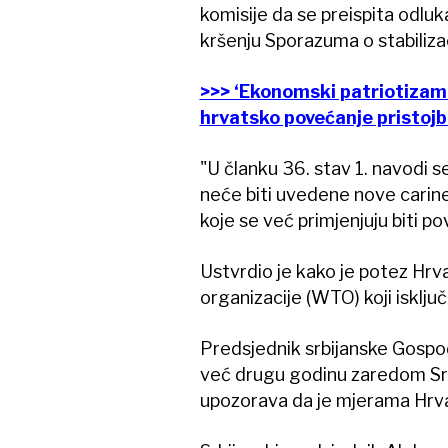
komisije da se preispita odluk
kršenju Sporazuma o stabilizaci
>>> ‘Ekonomski patriotizam’
hrvatsko povećanje pristojb
"U članku 36. stav 1. navodi
neće biti uvedene nove carine i
koje se već primjenjuju biti po
Ustvrdio je kako je potez Hr
organizacije (WTO) koji isklju
Predsjednik srbijanske Gosp
već drugu godinu zaredom Srbij
upozorava da je mjerama Hrv