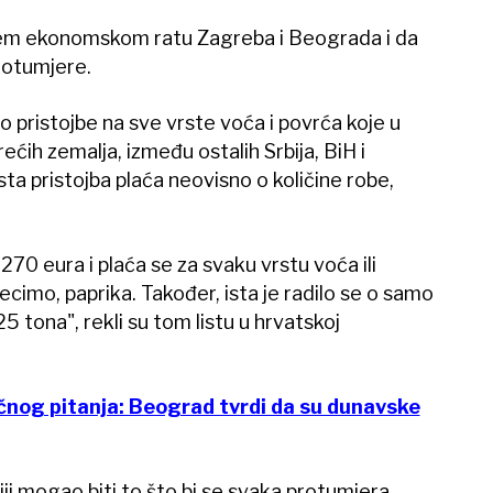
ćem ekonomskom ratu Zagreba i Beograda i da
rotumjere.
 pristojbe na sve vrste voća i povrća koje u
ećih zemalja, između ostalih Srbija, BiH i
sta pristojba plaća neovisno o količine robe,
 270 eura i plaća se za svaku vrstu voća ili
 recimo, paprika. Također, ista je radilo se o samo
25 tona", rekli su tom listu u hrvatskoj
ičnog pitanja: Beograd tvrdi da su dunavske
biji mogao biti to što bi se svaka protumjera