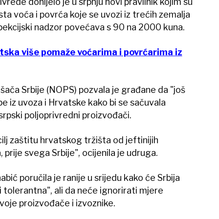
vrede donijelo je u srpnju novi pravilnik kojim su
ta voća i povrća koje se uvozi iz trećih zemalja
pekcijski nadzor povećava s 90 na 2000 kuna.
atska više pomaže voćarima i povrćarima iz
šača Srbije (NOPS) pozvala je građane da "još
be iz uvoza i Hrvatske kako bi se sačuvala
srpski poljoprivredni proizvođači.
j zaštitu hrvatskog tržišta od jeftinijih
 prije svega Srbije", ocijenila je udruga.
bić poručila je ranije u srijedu kako će Srbija
 tolerantna", ali da neće ignorirati mjere
svoje proizvođače i izvoznike.