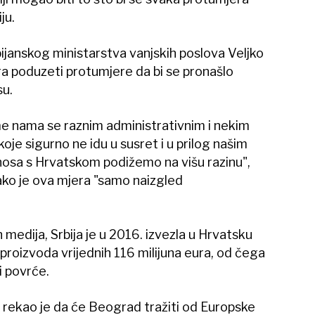
ju.
bijanskog ministarstva vanjskih poslova Veljko
a poduzeti protumjere da bi se pronašlo
su.
e nama se raznim administrativnim i nekim
je sigurno ne idu u susret i u prilog našim
nosa s Hrvatskom podižemo na višu razinu",
kako je ova mjera "samo naizgled
dija, Srbija je u 2016. izvezla u Hrvatsku
roizvoda vrijednih 116 milijuna eura, od čega
i povrće.
ć rekao je da će Beograd tražiti od Europske