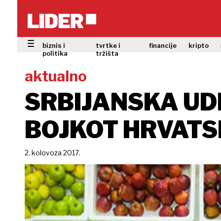
biznis i
tvrtke i
financije
kripto
politika
tržišta
aktualno
SRBIJANSKA UD
BOJKOT HRVATS
2. kolovoza 2017.