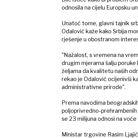
odnosila na cijelu Europsku uni
Unatoč tome, glavni tajnik sr
Odalović kaže kako Srbija mor
rješenje u obostranom intere
"Nažalost, s vremena na vrem
drugim mjerama šalju poruke ko
željama da kvalitetu naših od
rekao je Odalović ocijenivši 
administrativne prirode".
Prema navodima beogradskih me
poljoprivredno-prehrambenih p
se 23 milijuna odnosi na voće 
Ministar trgovine Rasim Ljaji