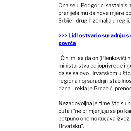
Ona se u Podgorici sastala s
prenijela mu da nove mjere p
Srbije i drugih zemalja u regiji.
>>> Lidl ostvario suradnju s
povrća
"Čini mi se da on (Plenković) n
ministarstva poljoprivrede i 
da se sa ovo Hrvatskom u što k
regionalnoj suradnji i stabiln
dana", rekla je Brnabić, preno
Nezadovoljna je time što su p
puta i "ne primjenjuju se po ka
potpuno onemogućava izvoz iz 
Hrvatsku".