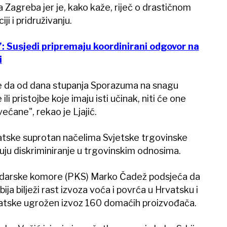
a Zagreba jer je, kako kaže, riječ o drastičnom
ji i pridruživanju.
: Susjedi pripremaju koordinirani odgovor na
i
 se da od dana stupanja Sporazuma na snagu
li pristojbe koje imaju isti učinak, niti će one
većane", rekao je Ljajić.
vatske suprotan načelima Svjetske trgovinske
čuju diskriminiranje u trgovinskim odnosima.
odarske komore (PKS) Marko Čadež podsjeća da
a bilježi rast izvoza voća i povrća u Hrvatsku i
atske ugrožen izvoz 160 domaćih proizvođača.