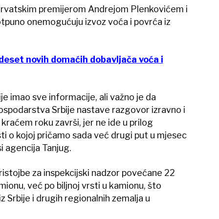
 hrvatskim premijerom Andrejom Plenkovićem i
otpuno onemogućuju izvoz voća i povrća iz
 deset novih domaćih dobavljača voća i
ije imao sve informacije, ali važno je da
gospodarstva Srbije nastave razgovor izravno i
raćem roku završi, jer ne ide u prilog
osti o kojoj pričamo sada već drugi put u mjesec
si agencija Tanjug.
ristojbe za inspekcijski nadzor povećane 22
mionu, već po biljnoj vrsti u kamionu, što
Srbije i drugih regionalnih zemalja u