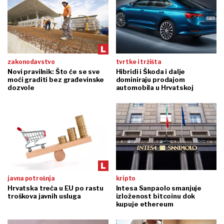
zakonodavstvo
tvrtke i tržišta
Novi pravilnik: Što će se sve
Hibridi i Škoda i dalje
moći graditi bez građevinske
dominiraju prodajom
dozvole
automobila u Hrvatskoj
javna potrošnja
kripto
Hrvatska treća u EU po rastu
Intesa Sanpaolo smanjuje
troškova javnih usluga
izloženost bitcoinu dok
kupuje ethereum