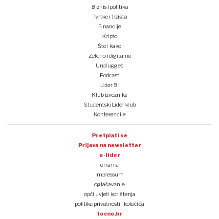
Biznis i politika
Tvrtke i tržišta
Financije
Kripto
Što i kako
Zeleno i digitalno
Unplugged
Podcast
Lider BI
Klub izvoznika
Studentski Lider klub
Konferencije
Pretplati se
Prijava na newsletter
e-lider
o nama
impressum
oglašavanje
opći uvjeti korištenja
politika privatnosti i kolačića
tocno.hr