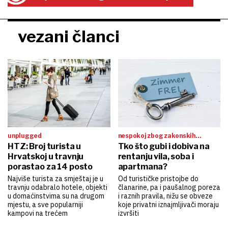
vezani članci
unplugged
nespokoj zbog zakonskih
HTZ: Broj turista u
promjena
Tko što gubi i dobiva na
Hrvatskoj u travnju
rentanju vila, soba i
porastao za 14 posto
apartmana?
Najviše turista za smještaj je u
Od turističke pristojbe do
travnju odabralo hotele, objekti
članarine, pa i paušalnog poreza
u domaćinstvima su na drugom
i raznih pravila, nižu se obveze
mjestu, a sve popularniji
koje privatni iznajmljivači moraju
kampovi na trećem
izvršiti