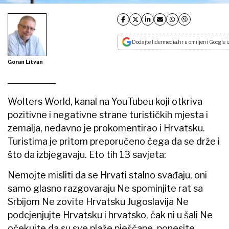
Dodajte lidermedia.hr u omiljeni Google i
Goran Litvan
Wolters World, kanal na YouTubeu koji otkriva
pozitivne i negativne strane turističkih mjesta i
zemalja, nedavno je prokomentirao i Hrvatsku.
Turistima je pritom preporučeno čega da se drže i
što da izbjegavaju. Eto tih 13 savjeta:
Nemojte misliti da se Hrvati stalno svađaju, oni
samo glasno razgovaraju Ne spominjite rat sa
Srbijom Ne zovite Hrvatsku Jugoslavija Ne
podcjenjujte Hrvatsku i hrvatsko, čak ni u šali Ne
očekujte da su sve plaže pješčane, ponesite