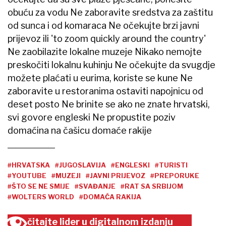
obuću za vodu Ne zaboravite sredstva za zaštitu
od sunca i od komaraca Ne očekujte brzi javni
prijevoz ili 'to zoom quickly around the country'
Ne zaobilazite lokalne muzeje Nikako nemojte
preskočiti lokalnu kuhinju Ne očekujte da svugdje
možete plaćati u eurima, koriste se kune Ne
zaboravite u restoranima ostaviti napojnicu od
deset posto Ne brinite se ako ne znate hrvatski,
svi govore engleski Ne propustite poziv
domaćina na čašicu domaće rakije
#HRVATSKA
#JUGOSLAVIJA
#ENGLESKI
#TURISTI
#YOUTUBE
#MUZEJI
#JAVNI PRIJEVOZ
#PREPORUKE
#ŠTO SE NE SMIJE
#SVAĐANJE
#RAT SA SRBIJOM
#WOLTERS WORLD
#DOMAĆA RAKIJA
čitajte lider u digitalnom izdanju