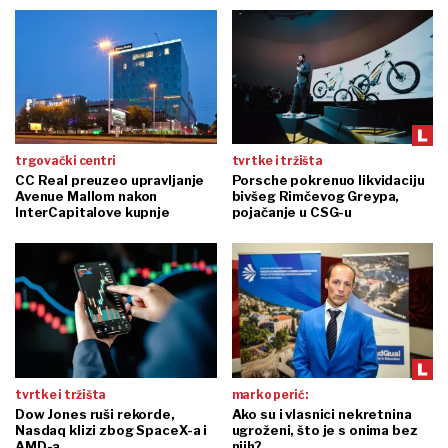
trgovački centri
tvrtke i tržišta
CC Real preuzeo upravljanje
Porsche pokrenuo likvidaciju
Avenue Mallom nakon
bivšeg Rimčevog Greypa,
InterCapitalove kupnje
pojačanje u CSG-u
tvrtke i tržišta
marko perić:
Dow Jones ruši rekorde,
Ako su i vlasnici nekretnina
Nasdaq klizi zbog SpaceX-a i
ugroženi, što je s onima bez
AMD-a
njih?