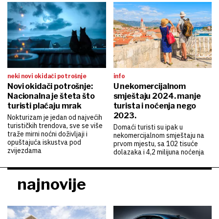
neki novi okidači potrošnje
info
Novi okidači potrošnje:
U nekomercijalnom
Nacionalna je šteta što
smještaju 2024. manje
turisti plaćaju mrak
turista i noćenja nego
2023.
Nokturizam je jedan od najvećih
turističkih trendova, sve se više
Domaći turisti su ipak u
traže mirni noćni doživljaji i
nekomercijalnom smještaju na
opuštajuća iskustva pod
prvom mjestu, sa 102 tisuće
zvijezdama
dolazaka i 4,2 milijuna noćenja
najnovije