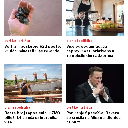
tvrtke i tržišta
biznis i politika
Volfram poskupio 622 posto,
Više od sedam tisuća
kritični minerali ruše rekorde
nepravilnosti otkriveno u
inspekcijskim nadzorima
biznis i politika
tvrtke i tržišta
Raste broj zaposlenih: HZMO
Poniranje SpaceX-a: Raketa
bilježi 14 tisuća osiguranika
se srušila na Mjesec, dionica
više
na burzi