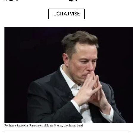
UČITAJ VIŠE
Poniranje SpaceX-a: Raketa se srušila na Mjesec, dionica na burzi