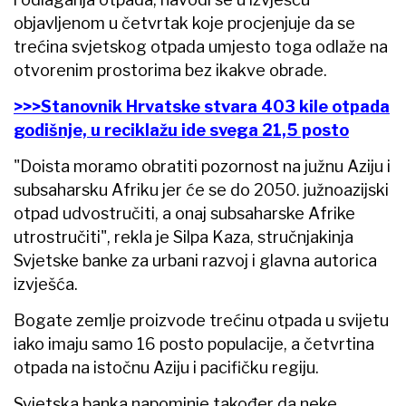
objavljenom u četvrtak koje procjenjuje da se
trećina svjetskog otpada umjesto toga odlaže na
otvorenim prostorima bez ikakve obrade.
>>>Stanovnik Hrvatske stvara 403 kile otpada
godišnje, u reciklažu ide svega 21,5 posto
"Doista moramo obratiti pozornost na južnu Aziju i
subsaharsku Afriku jer će se do 2050. južnoazijski
otpad udvostručiti, a onaj subsaharske Afrike
utrostručiti", rekla je Silpa Kaza, stručnjakinja
Svjetske banke za urbani razvoj i glavna autorica
izvješća.
Bogate zemlje proizvode trećinu otpada u svijetu
iako imaju samo 16 posto populacije, a četvrtina
otpada na istočnu Aziju i pacifičku regiju.
Svjetska banka napominje također da neke