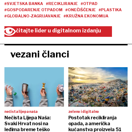
#SVJETSKA BANKA
#RECIKLIRANJE
#OTPAD
#GOSPODARENJE OTPADOM
#ONEČIŠĆENJE
#PLASTIKA
#GLOBALNO-ZAGRIJAVANJE
#KRUŽNA EKONOMIJA
čitajte lider u digitalnom izdanju
vezani članci
nečista lijepa naša
zeleno i digitalno
Nečista Lijepa Naša:
Postotak recikliranja
Svaki Hrvat nosi na
opada, a američka
leđima breme teško
kućanstva proizvela 51