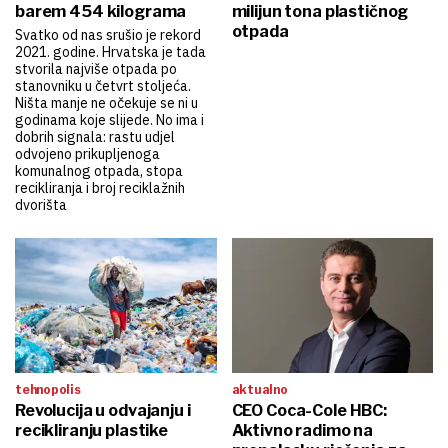
barem 454 kilograma
milijun tona plastičnog
otpada
Svatko od nas srušio je rekord
2021. godine. Hrvatska je tada
stvorila najviše otpada po
stanovniku u četvrt stoljeća.
Ništa manje ne očekuje se ni u
godinama koje slijede. No ima i
dobrih signala: rastu udjel
odvojeno prikupljenoga
komunalnog otpada, stopa
recikliranja i broj reciklažnih
dvorišta
tehnopolis
aktualno
Revolucija u odvajanju i
CEO Coca-Cole HBC:
recikliranju plastike
Aktivno radimo na