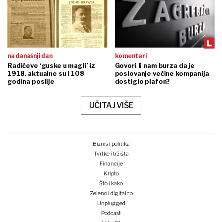
na današnji dan
komentari
Radićeve ‘guske u magli’ iz
Govori li nam burza da je
1918. aktualne su i 108
poslovanje većine kompanija
godina poslije
dostiglo plafon?
UČITAJ VIŠE