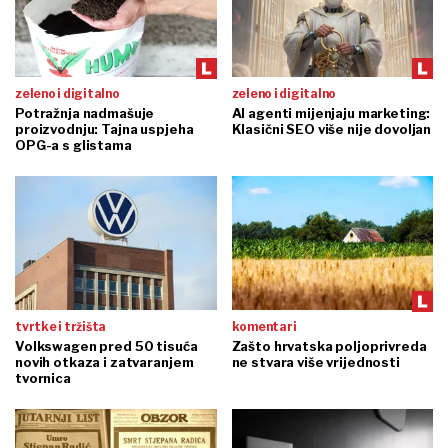
zeleno i digitalno
zeleno i digitalno
Potražnja nadmašuje
AI agenti mijenjaju marketing:
proizvodnju: Tajna uspjeha
Klasični SEO više nije dovoljan
OPG-a s glistama
tvrtke i tržišta
komentari
Volkswagen pred 50 tisuća
Zašto hrvatska poljoprivreda
novih otkaza i zatvaranjem
ne stvara više vrijednosti
tvornica