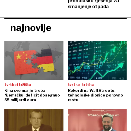
pronalasku rješenja za
smanjenje otpada
najnovije
tvrtke i tržišta
tvrtke i tržišta
Kina sve manje treba
Rekordi na Wall Streetu,
Njemačku, deficit dosegnuo
tehnološke dionice ponovno
55 milijardi eura
rastu