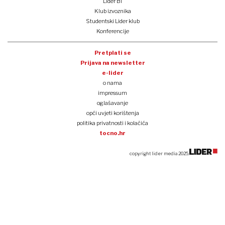
Volkswagen pred 50 tisuća novih otkaza i zatvaranjem tvornica