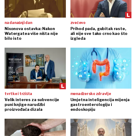
na današnji dan
zvečevo
Nixonova ostavka: Nakon
Prihod pada, gubitak raste,
Watergatea više ništa nije
ali nije sve tako crno kao što
bilo isto
izgleda
tvrtke i tržišta
menadžersko zdravlje
Velik interes za subvencije
Umjetna inteligencija mijenja
puni knjige narudžbi
gastroenterologiju i
proizvođača dizala
endoskopiju