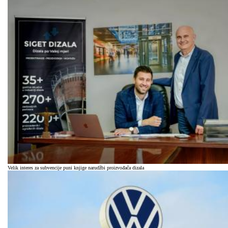
Velik interes za subvencije puni knjige narudžbi proizvođača dizala