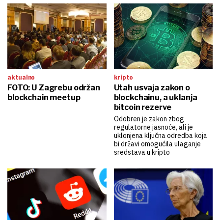
aktualno
kripto
FOTO: U Zagrebu održan
Utah usvaja zakon o
blockchain meetup
blockchainu, a uklanja
bitcoin rezerve
Odobren je zakon zbog
regulatorne jasnoće, ali je
uklonjena ključna odredba koja
bi državi omogućila ulaganje
sredstava u kripto