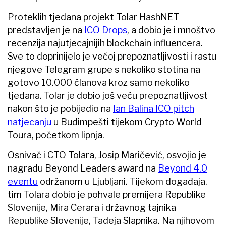
Proteklih tjedana projekt Tolar HashNET
predstavljen je na
ICO Drops
, a dobio je i mnoštvo
recenzija najutjecajnijih blockchain influencera.
Sve to doprinijelo je većoj prepoznatljivosti i rastu
njegove Telegram grupe s nekoliko stotina na
gotovo 10.000 članova kroz samo nekoliko
tjedana. Tolar je dobio još veću prepoznatljivost
nakon što je pobijedio na
Ian Balina ICO pitch
natjecanju
u Budimpešti tijekom Crypto World
Toura, početkom lipnja.
Osnivač i CTO Tolara, Josip Maričević, osvojio je
nagradu Beyond Leaders award na
Beyond 4.0
eventu
održanom u Ljubljani. Tijekom događaja,
tim Tolara dobio je pohvale premijera Republike
Slovenije, Mira Cerara i državnog tajnika
Republike Slovenije, Tadeja Slapnika. Na njihovom