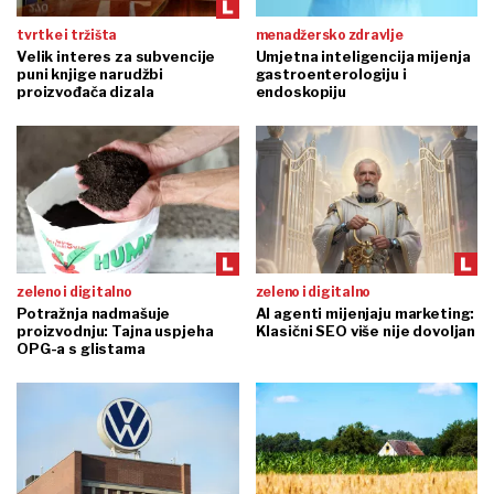
tvrtke i tržišta
menadžersko zdravlje
Velik interes za subvencije
Umjetna inteligencija mijenja
puni knjige narudžbi
gastroenterologiju i
proizvođača dizala
endoskopiju
zeleno i digitalno
zeleno i digitalno
Potražnja nadmašuje
AI agenti mijenjaju marketing:
proizvodnju: Tajna uspjeha
Klasični SEO više nije dovoljan
OPG-a s glistama