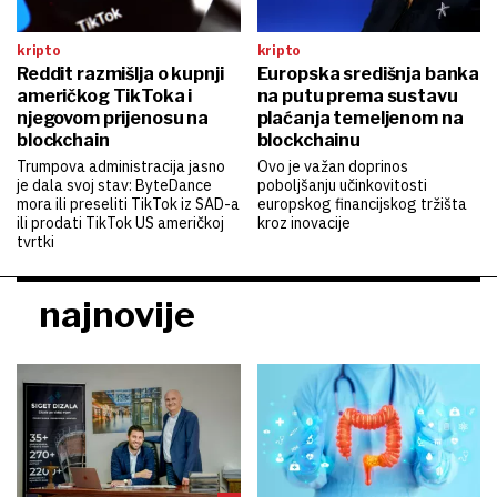
kripto
kripto
Reddit razmišlja o kupnji
Europska središnja banka
američkog TikToka i
na putu prema sustavu
njegovom prijenosu na
plaćanja temeljenom na
blockchain
blockchainu
Trumpova administracija jasno
Ovo je važan doprinos
je dala svoj stav: ByteDance
poboljšanju učinkovitosti
mora ili preseliti TikTok iz SAD-a
europskog financijskog tržišta
ili prodati TikTok US američkoj
kroz inovacije
tvrtki
najnovije