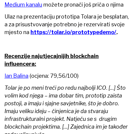
Medium kanalu
možete pronači još priča o njima
Ulaz na prezentaciju prototipa Tolara je besplatan,
a za prisustvovanje potrebno je rezervirati svoje
mjesto na
https://tolar.io/prototypedemo/
.
Recenzije najutjecajnijih blockchain
influencera:
Ian Balina
(ocjena: 79,56/100)
Tolar je po meni treći po redu najbolji ICO
.
[
…
]
Što
volim kod njega – ima dobar tim, prototip zaista
postoji, a imaju i sjajne savjetnike, što je dobro.
Imaju veliku ideju – činjenica je da stvaraju
infrastrukturalni projekt. Natječu se s drugim
blockchain projektima.
[
…
]
Zajednica im je također