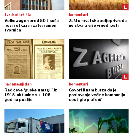
tvrtke i tržišta
komentari
Volkswagen pred 50 tisuća
Zašto hrvatska poljoprivreda
novih otkaza i zatvaranjem
ne stvara više vrijednosti
tvornica
na današnji dan
komentari
Radićeve ‘guske u magli’ iz
Govori li nam burza da je
1918. aktualne su i 108
poslovanje većine kompanija
godina poslije
dostiglo plafon?