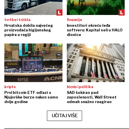
tvrtke i tržišta
financije
Hrvatska dobila najvećeg
Investitori okreću leđa
proizvođača higijenskog
softveru: Kapital seli u HALO
papira u regiji
dionice
kripto
biznis i politika
Prvi bitcoin ETF odlazi s
SAD šokirao pad
Njujorške burze nakon samo
zaposlenosti, Wall Street
dvije godine
odmah snažno reagirao
UČITAJ VIŠE