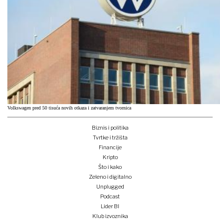
Volkswagen pred 50 tisuća novih otkaza i zatvaranjem tvornica
Biznis i politika
Tvrtke i tržišta
Financije
Kripto
Što i kako
Zeleno i digitalno
Unplugged
Podcast
Lider BI
Klub izvoznika