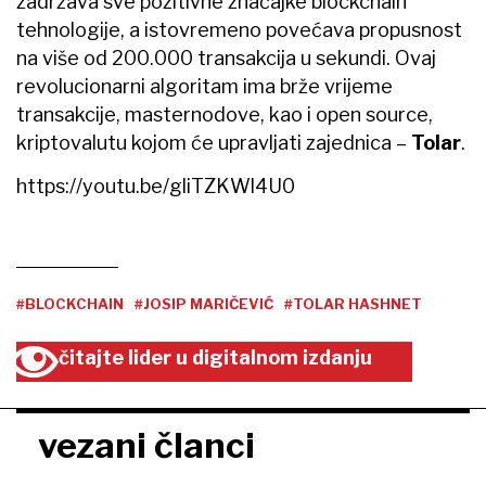
zadržava sve pozitivne značajke blockchain
tehnologije, a istovremeno povećava propusnost
na više od 200.000 transakcija u sekundi. Ovaj
revolucionarni algoritam ima brže vrijeme
transakcije, masternodove, kao i open source,
kriptovalutu kojom će upravljati zajednica –
Tolar
.
https://youtu.be/gliTZKWl4U0
#BLOCKCHAIN
#JOSIP MARIČEVIĆ
#TOLAR HASHNET
čitajte lider u digitalnom izdanju
vezani članci