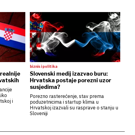
biznis i politika
realnije
Slovenski medij izazvao buru:
vatskih
Hrvatska postaje porezni uzor
susjedima?
ancije
liko
Porezno rasterećenje, stav prema
tskoj i
poduzetnicima i startup klima u
Hrvatskoj izazvali su rasprave o stanju u
Sloveniji