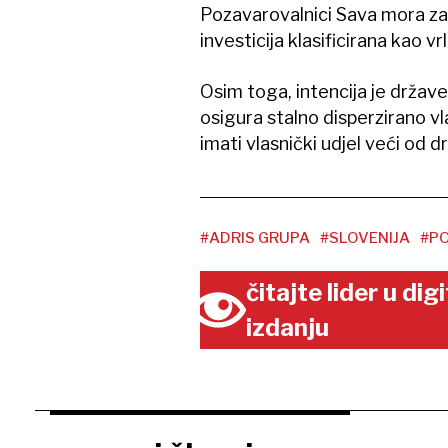
Pozavarovalnici Sava mora zad
investicija klasificirana kao vr
Osim toga, intencija je države
osigura stalno disperzirano vl
imati vlasnički udjel veći od d
#ADRIS GRUPA
#SLOVENIJA
#P
čitajte lider u di
izdanju