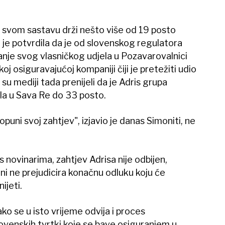
u svom sastavu drži nešto više od 19 posto
u je potvrdila da je od slovenskog regulatora
anje svog vlasničkog udjela u Pozavarovalnici
j osiguravajućoj kompaniji čiji je pretežiti udio
su mediji tada prenijeli da je Adris grupa
la u Sava Re do 33 posto.
puni svoj zahtjev", izjavio je danas Simoniti, ne
 novinarima, zahtjev Adrisa nije odbijen,
ni ne prejudicira konačnu odluku koju će
ijeti.
ko se u isto vrijeme odvija i proces
lovenskih tvrtki koje se bave osiguranjem u