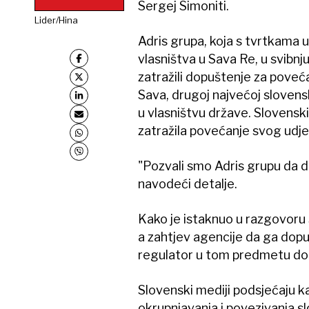
Sergej Simoniti.
Lider/Hina
Adris grupa, koja s tvrtkama 
vlasništva u Sava Re, u svibnj
zatražili dopuštenje za poveć
Sava, drugoj najvećoj slovensko
u vlasništvu države. Slovenski 
zatražila povećanje svog udje
"Pozvali smo Adris grupu da do
navodeći detalje.
Kako je istaknuo u razgovoru s
a zahtjev agencije da ga dopu
regulator u tom predmetu don
Slovenski mediji podsjećaju ka
okrupnjavanja i povezivanja s