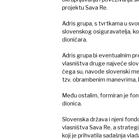
projektu Sava Re.
Adris grupa, s tvrtkama u sv
slovenskog osiguravatelja, ko
dioničara.
Adris grupa bi eventualnim p
vlasništva druge najveće slo
čega su, navode slovenski med
tzv. obrambenim manevrima, kak
Među ostalim, formiran je fond
dionica.
Slovenska država i njeni fond
vlasništva Sava Re, a strateg
koji je prihvatila sadašnja vla