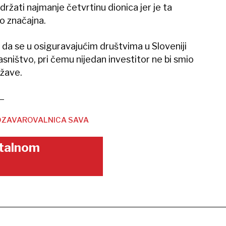
ržati najmanje četvrtinu dionica jer je ta
lo značajna.
 da se u osiguravajućim društvima u Sloveniji
asništvo, pri čemu nijedan investitor ne bi smio
ržave.
OZAVAROVALNICA SAVA
gitalnom