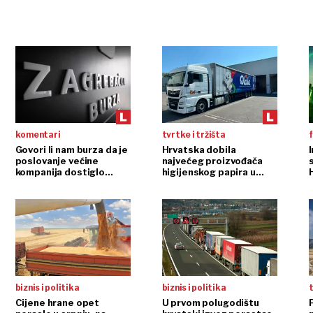
komentari
tvrtke i tržišta
f
Govori li nam burza da je
Hrvatska dobila
poslovanje većine
najvećeg proizvođača
s
kompanija dostiglo
higijenskog papira u
plafon?
regiji
biznis i politika
biznis i politika
t
Cijene hrane opet
U prvom polugodištu