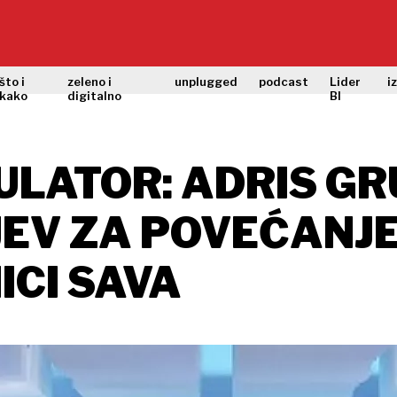
što i
zeleno i
unplugged
podcast
Lider
i
kako
digitalno
BI
ULATOR: ADRIS G
JEV ZA POVEĆANJE
CI SAVA