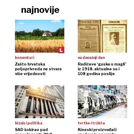
najnovije
komentari
na današnji dan
Zašto hrvatska
Radićeve ‘guske u magli’
poljoprivreda ne stvara
iz 1918. aktualne su i
više vrijednosti
108 godina poslije
biznis i politika
tvrtke i tržišta
SAD šokirao pad
Kineski proizvođači