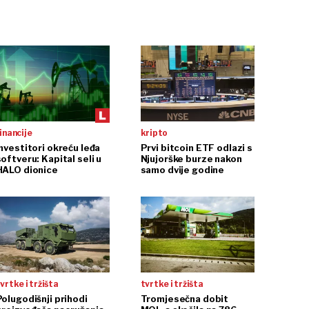
inancije
kripto
Investitori okreću leđa
Prvi bitcoin ETF odlazi s
oftveru: Kapital seli u
Njujorške burze nakon
HALO dionice
samo dvije godine
vrtke i tržišta
tvrtke i tržišta
Polugodišnji prihodi
Tromjesečna dobit