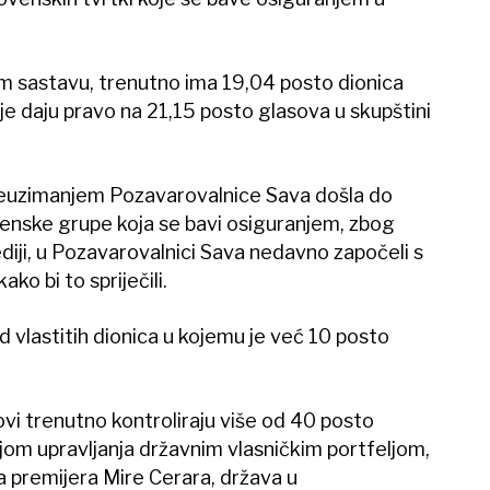
om sastavu, trenutno ima 19,04 posto dionica
je daju pravo na 21,15 posto glasova u skupštini
reuzimanjem Pozavarovalnice Sava došla do
venske grupe koja se bavi osiguranjem, zbog
iji, u Pozavarovalnici Sava nedavno započeli s
o bi to spriječili.
 vlastitih dionica u kojemu je već 10 posto
ovi trenutno kontroliraju više od 40 posto
ijom upravljanja državnim vlasničkim portfeljom,
da premijera Mire Cerara, država u