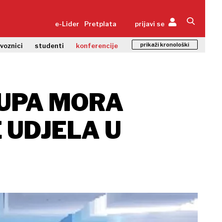
e-Lider
Pretplata
prijavi se
prikaži kronološki
zvoznici
studenti
konferencije
RUPA MORA
 UDJELA U