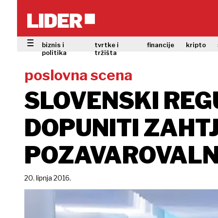
biznis i
tvrtke i
financije
kripto
politika
tržišta
poslovna scena
SLOVENSKI REG
DOPUNITI ZAHT
POZAVAROVALNI
20. lipnja 2016.