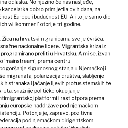
ina odlaska. No njezino će nas nasljeđe,
je kancelarka dobro primijetila ovih dana, na
ćnost Europe i budućnost EU. Ali to je samo dio
lich willkommen!' otprije tri godine.
. Žica na hrvatskim granicama sve je čvršća.
snažne nacionalne lidere. Migrantska kriza iz
rogramirano preliti u Hrvatsku. A mi se, izvan i
mo 'mainstream', prema centru
 pogoršanje sigurnosnog stanja u Njemačkoj i
e migranata, polarizacija društva, slabljenje i
kih stranaka i jačanje lijevih protusistemskih te
reta, snažnije političko okupljanje
timigrantskoj platformi i rast otpora prema
aranju europske naddržave pod njemačkom
stenciju. Potonje je, zapravo, pozitivna
a federacija pod njemačkom dirigentskom
 mora od posljedica politike 'Herzlich