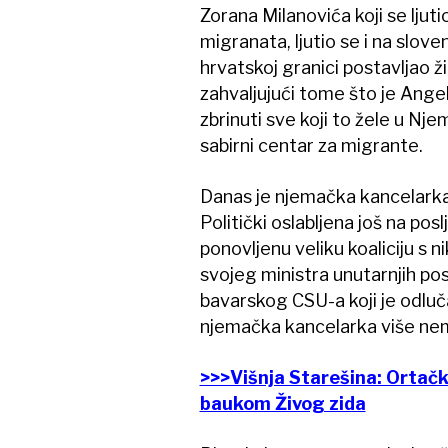
Zorana Milanovića koji se ljutio
migranata, ljutio se i na slove
hrvatskoj granici postavljao ž
zahvaljujući tome što je Ang
zbrinuti sve koji to žele u Nj
sabirni centar za migrante.
Danas je njemačka kancelarka 
Politički oslabljena još na po
ponovljenu veliku koaliciju s
svojeg ministra unutarnjih p
bavarskog CSU-a koji je odluč
njemačka kancelarka više nem
>>>Višnja Starešina: Ortačk
baukom Živog zida