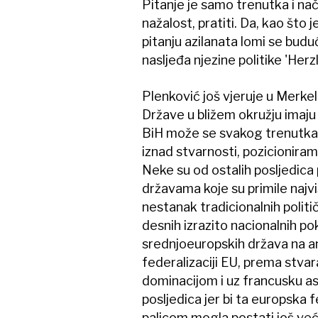
Pitanje je samo trenutka i nač
nažalost, pratiti. Da, kao što 
pitanju azilanata lomi se budu
nasljeđa njezine politike 'Herz
Plenković još vjeruje u Merkel
Države u bližem okružju imaju 
BiH može se svakog trenutka p
iznad stvarnosti, pozicionira
Neke su od ostalih posljedica
državama koje su primile najviš
nestanak tradicionalnih politič
desnih izrazito nacionalnih pok
srednjoeuropskih država na an
federalizaciji EU, prema stv
dominacijom i uz francusku asi
posljedica jer bi ta europsk
palicom mogla postati još veća