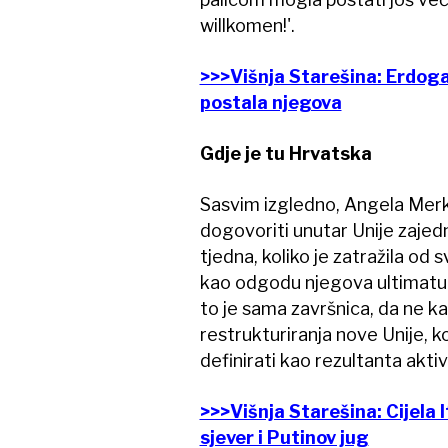
willkomen!'.
>>>Višnja Starešina: Erdoga
postala njegova
Gdje je tu Hrvatska
Sasvim izgledno, Angela Merke
dogovoriti unutar Unije zajedn
tjedna, koliko je zatražila od
kao odgodu njegova ultimatum
to je sama završnica, da ne k
restrukturiranja nove Unije, 
definirati kao rezultanta aktiv
>>>Višnja Starešina: Cijela I
sjever i Putinov jug