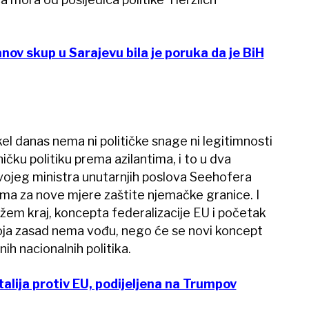
nov skup u Sarajevu bila je poruka da je BiH
l danas nema ni političke snage ni legitimnosti
ičku politiku prema azilantima, i to u dva
 svojeg ministra unutarnjih poslova Seehofera
a za nove mjere zaštite njemačke granice. I
ažem kraj, koncepta federalizacije EU i početak
koja zasad nema vođu, nego će se novi koncept
nih nacionalnih politika.
talija protiv EU, podijeljena na Trumpov