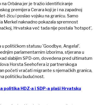
 na Orbána jer je tražio identificiranje
nskog premijera Cerara koji je i na zapadnoj
ilet-žicu i poslao vojsku na granicu. Samo
ela Merkel naknadno pokazala spremnost
emačkoj, Hrvatska već tada nije postala 'hotspot',
u političkom statusu 'Goodbye, Angela!'.
sljednjim parlamentarnim izborima, stjerana u
 nikad slabijim SPD-om, dovedena pred ultimatum
oslova Horsta Seehofera iz partnerskoga
an početi vraćati migrante s njemačkih granica,
a političku budućnost.
a politika HDZ-a i SDP-a plaši Hrvatsku