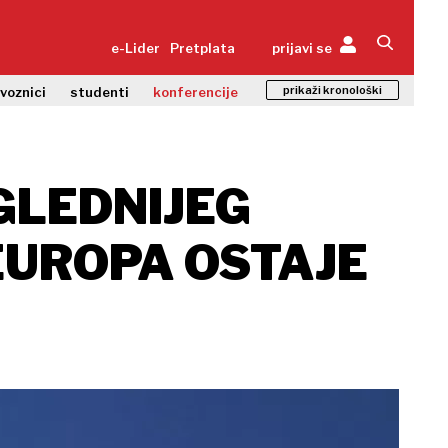
e-Lider
Pretplata
prijavi se
prikaži kronološki
zvoznici
studenti
konferencije
GLEDNIJEG
EUROPA OSTAJE