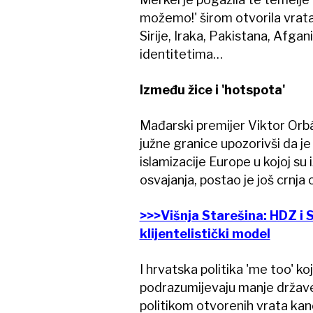
možemo!' širom otvorila vrata
Sirije, Iraka, Pakistana, Afga
identitetima…
Između žice i 'hotspota'
Mađarski premijer Viktor Orbán
južne granice upozorivši da je r
islamizacije Europe u kojoj s
osvajanja, postao je još crnja
>>>Višnja Starešina: HDZ i 
klijentelistički model
I hrvatska politika 'me too' k
podrazumijevaju manje države, 
politikom otvorenih vrata ka