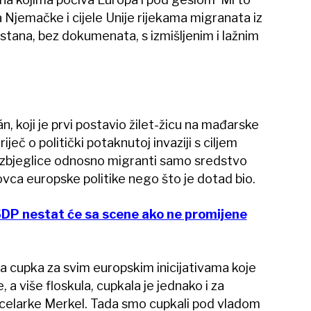
 Njemačke i cijele Unije rijekama migranata iz
nistana, bez dokumenata, s izmišljenim i lažnim
, koji je prvi postavio žilet-žicu na mađarske
iječ o politički potaknutoj invaziji s ciljem
u izbjeglice odnosno migranti samo sredstvo
 ovca europske politike nego što je dotad bio.
SDP nestat će sa scene ako ne promijene
oja cupka za svim europskim inicijativama koje
a više floskula, cupkala je jednako i za
ncelarke Merkel. Tada smo cupkali pod vladom