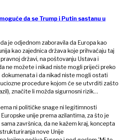
emoguće da se Trump i Putin sastanu u
da je odjednom zaboravila da Europa kao
unija kao zajednica država koje prihvaćaju taj
 pravnoj državi, na poštovanju Ustava i
da ne možete i nikad niste mogli prijeći preko
h dokumenata i da nikad niste mogli ostati
inuciozne procedure kojom će se utvrditi zašto
azil), značite li možda sigurnosni rizik…
ma ni političke snage ni legitimnosti
 Europske unije prema azilantima, za što je
je sama završnica, da ne kažem kraj, koncepta
strukturiranja nove Unije
 na kojima počiva Europa i pod geslom 'Mi to