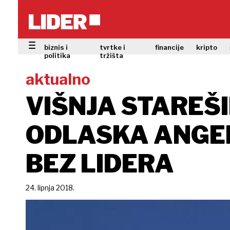
biznis i
tvrtke i
financije
kripto
politika
tržišta
aktualno
VIŠNJA STAREŠI
ODLASKA ANGEL
BEZ LIDERA
24. lipnja 2018.