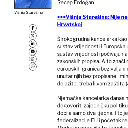
Recep Erdoğan.
Višnja Starešina
>>>Višnja Starešina: Nije n
Hrvatskoj
Širokogrudna kancelarka kao 
sustav vrijednosti i Europska 
sustav vrijednosti počivaju na
zakonskih propisa. A to znači 
europskih granica bez valjani
unutar njih bez propisane i m
dolazite, treba li vam zaštita (
Njemačka kancelarka danas ne
dogovoriti zajedničku politiku
dobila samo dva tjedna. I to 
federalizacije EU i početak re
Merkel je pogazila te temelje