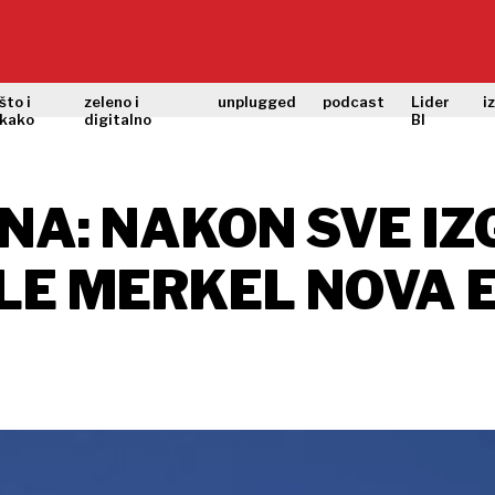
što i
zeleno i
unplugged
podcast
Lider
i
kako
digitalno
BI
NA: NAKON SVE IZ
E MERKEL NOVA 