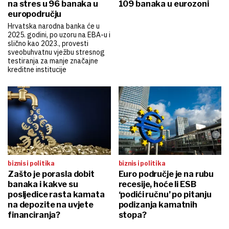
na stres u 96 banaka u
109 banaka u eurozoni
europodručju
Hrvatska narodna banka će u
2025. godini, po uzoru na EBA-u i
slično kao 2023., provesti
sveobuhvatnu vježbu stresnog
testiranja za manje značajne
kreditne institucije
biznis i politika
biznis i politika
Zašto je porasla dobit
Euro područje je na rubu
banaka i kakve su
recesije, hoće li ESB
posljedice rasta kamata
‘podići ručnu’ po pitanju
na depozite na uvjete
podizanja kamatnih
financiranja?
stopa?