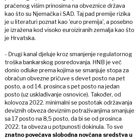
praćenog višim prinosima na obveznice država
kao što su Njemačka i SAD. Taj pad premije rizika
je u literaturi poznat kao 'euro premija', a posebno
je izražena kod visoko euroiziranih zemalja kao što
je Hrvatska.
- Drugi kanal djeluje kroz smanjenje regulatornog
troška bankarskog posredovanja. HNB je već
donio odluke prema kojima se smanjuje stopa za
obračun obvezne pričuve s devet posto na pet
posto, a od 14. prosinca s pet posto na jedan
posto (uz usklađivanje osnovice). Također, od
kolovoza 2022. minimalni se postotak održavanja
deviznih obveza deviznim potraživanjima smanjuje
sa 17 posto na 8,5 posto, da bi se od prosinca
2022. ta obveza u potpunosti dokinula. To sve
znatno povećava slobodna novčana sredstva u