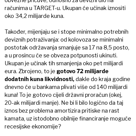
obvezne pričuve, odnosno za devizni dio na
računima u TARGET-u. Ukupan će učinak iznositi
oko 34,2 milijarde kuna.
Također, mijenjaju se i stope minimalno potrebnih
deviznih potraživanja: od kolovoza se minimalni
postotak održavanja smanjuje sa 17 na 8,5 posto,
a u prosincu će se obveza potpunosti ukinuti.
Ukupan je učinak tih smanjenja oko pet milijardi
eura. Zbrojeno, to je
gotovo 72 milijarde
dodatnih kuna likvidnosti,
dakle do kraja godine
dnevno će u bankama plivati više od 140 milijardi
kuna! To je gotovo cijeli državni proračun (okej,
20-ak milijardi manje). Ne bi li bilo logično da taj
iznos bez problema amortizira pritiske na rast
kamata, uz istodobno obilnije financiranje moguće
recesijske ekonomije?