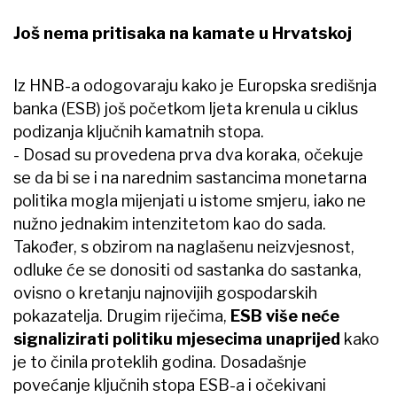
Još nema pritisaka na kamate u Hrvatskoj
Iz HNB-a odogovaraju kako je Europska središnja
banka (ESB) još početkom ljeta krenula u ciklus
podizanja ključnih kamatnih stopa.
- Dosad su provedena prva dva koraka, očekuje
se da bi se i na narednim sastancima monetarna
politika mogla mijenjati u istome smjeru, iako ne
nužno jednakim intenzitetom kao do sada.
Također, s obzirom na naglašenu neizvjesnost,
odluke će se donositi od sastanka do sastanka,
ovisno o kretanju najnovijih gospodarskih
pokazatelja. Drugim riječima,
ESB više neće
signalizirati politiku mjesecima unaprijed
kako
je to činila proteklih godina. Dosadašnje
povećanje ključnih stopa ESB-a i očekivani