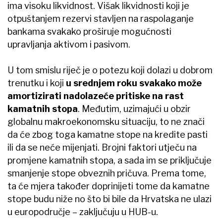
ima visoku likvidnost. Višak likvidnosti koji je
otpuštanjem rezervi stavljen na raspolaganje
bankama svakako proširuje mogućnosti
upravljanja aktivom i pasivom.
U tom smislu riječ je o potezu koji dolazi u dobrom
trenutku i koji
u srednjem roku svakako može
amortizirati nadolazeće pritiske na rast
kamatnih stopa
. Međutim, uzimajući u obzir
globalnu makroekonomsku situaciju, to ne znači
da će zbog toga kamatne stope na kredite pasti
ili da se neće mijenjati. Brojni faktori utječu na
promjene kamatnih stopa, a sada im se priključuje
smanjenje stope obveznih pričuva. Prema tome,
ta će mjera također doprinijeti tome da kamatne
stope budu niže no što bi bile da Hrvatska ne ulazi
u europodručje – zaključuju u HUB-u.