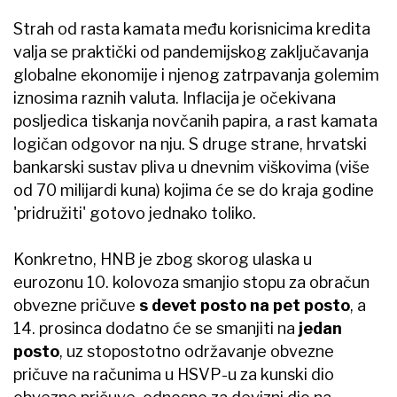
Strah od rasta kamata među korisnicima kredita
valja se praktički od pandemijskog zaključavanja
globalne ekonomije i njenog zatrpavanja golemim
iznosima raznih valuta. Inflacija je očekivana
posljedica tiskanja novčanih papira, a rast kamata
logičan odgovor na nju. S druge strane, hrvatski
bankarski sustav pliva u dnevnim viškovima (više
od 70 milijardi kuna) kojima će se do kraja godine
'pridružiti' gotovo jednako toliko.
Konkretno, HNB je zbog skorog ulaska u
eurozonu 10. kolovoza smanjio stopu za obračun
obvezne pričuve
s devet posto na pet posto
, a
14. prosinca dodatno će se smanjiti na
jedan
posto
, uz stopostotno održavanje obvezne
pričuve na računima u HSVP-u za kunski dio