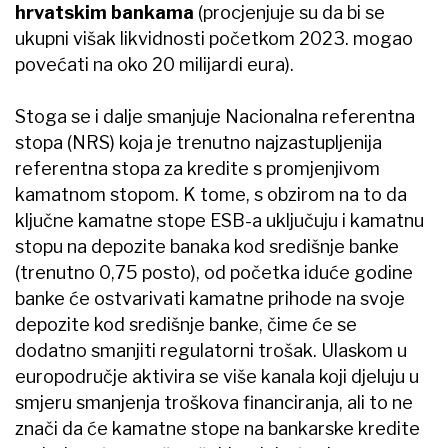
hrvatskim bankama
(procjenjuje su da bi se
ukupni višak likvidnosti početkom 2023. mogao
povećati na oko 20 milijardi eura).
Stoga se i dalje smanjuje Nacionalna referentna
stopa (NRS) koja je trenutno najzastupljenija
referentna stopa za kredite s promjenjivom
kamatnom stopom. K tome, s obzirom na to da
ključne kamatne stope ESB-a uključuju i kamatnu
stopu na depozite banaka kod središnje banke
(trenutno 0,75 posto), od početka iduće godine
banke će ostvarivati kamatne prihode na svoje
depozite kod središnje banke, čime će se
dodatno smanjiti regulatorni trošak. Ulaskom u
europodručje aktivira se više kanala koji djeluju u
smjeru smanjenja troškova financiranja, ali to ne
znači da će kamatne stope na bankarske kredite