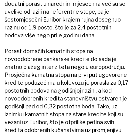
dodatni porast u narednim mjesecima već su se
uvelike odrazili na referentne stope, pa je
šestomjesečni Euribor krajem rujna dosegnuo
razinu od 1,9 posto, što je za 2,4 postotnih
bodova više nego prije godinu dana.
Porast domaćih kamatnih stopa na
novoodobrene bankarske kredite do sada je
znatno blažeg intenziteta nego u europodručju.
Prosječna kamatna stopa na prvi put ugovorene
kredite poduzećima u kolovozu je porasla za 0,17
postotnih bodova na godišnjoj razini, a kod
novoodobrenih kredita stanovništvu ostvaren je
godišnji pad od 0,32 postotna boda. Tako, uz
iznimku kamatnih stopa na stare kredite koji su
vezani uz Euribor, što je otprilike petina svih
kredita odobrenih kućanstvima uz promjenjivu