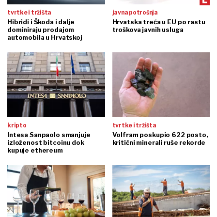
tvrtke i tržišta
javna potrošnja
Hibridi i Škoda i dalje
Hrvatska treća u EU po rastu
dominiraju prodajom
troškova javnih usluga
automobila u Hrvatskoj
kripto
tvrtke i tržišta
Intesa Sanpaolo smanjuje
Volfram poskupio 622 posto,
izloženost bitcoinu dok
kritični minerali ruše rekorde
kupuje ethereum