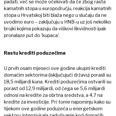
padati, već se može očekivati da će zbog rasta
kamatnih stopa u europodručju, reakcija kamatnih
stopa u Hrvatskoj biti blaža nego u slučaju da ne
uvodimo euro – zaključuju u HNB-u uz još nekoliko
brojki kojima pokazuju da viškovi likvidnosti ipak
pronalaze put do 'kupaca'.
Rastu krediti poduzećima
U prvih osam mjeseci ove godine ukupni krediti
domaćim sektorima (isključujući državu) porasli su
18,5 milijardi kuna. Krediti poduzećima ostvarili su
porast od 12,9 milijardi, od čega se 5,6 milijardi
odnosi na kredite za obrtna sredstva, a 4,7 na
kredite za investicije. Pri tome napominju kako su
tijekom ove godine poduzeća u energetskom
sektoru intenzivirala zaduživanje kod domaćih