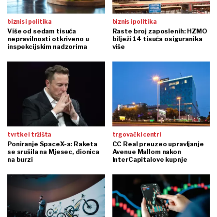
biznis i politika
biznis i politika
Više od sedam tisuća
Raste broj zaposlenih: HZMO
nepravilnosti otkriveno u
bilježi 14 tisuća osiguranika
inspekcijskim nadzorima
više
tvrtke i tržišta
trgovački centri
Poniranje SpaceX-a: Raketa
CC Real preuzeo upravljanje
se srušila na Mjesec, dionica
Avenue Mallom nakon
na burzi
InterCapitalove kupnje