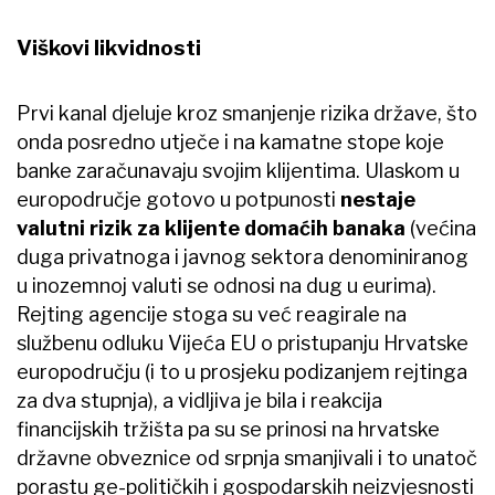
Viškovi likvidnosti
Prvi kanal djeluje kroz smanjenje rizika države, što
onda posredno utječe i na kamatne stope koje
banke zaračunavaju svojim klijentima. Ulaskom u
europodručje gotovo u potpunosti
nestaje
valutni rizik za klijente domaćih banaka
(većina
duga privatnoga i javnog sektora denominiranog
u inozemnoj valuti se odnosi na dug u eurima).
Rejting agencije stoga su već reagirale na
službenu odluku Vijeća EU o pristupanju Hrvatske
europodručju (i to u prosjeku podizanjem rejtinga
za dva stupnja), a vidljiva je bila i reakcija
financijskih tržišta pa su se prinosi na hrvatske
državne obveznice od srpnja smanjivali i to unatoč
porastu ge-političkih i gospodarskih neizvjesnosti