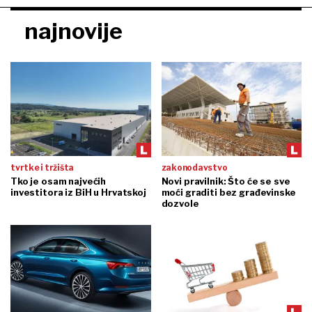
najnovije
tvrtke i tržišta
zakonodavstvo
Tko je osam najvećih
Novi pravilnik: Što će se sve
investitora iz BiH u Hrvatskoj
moći graditi bez građevinske
dozvole