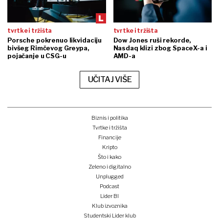
tvrtke i tržišta
tvrtke i tržišta
Porsche pokrenuo likvidaciju
Dow Jones ruši rekorde,
bivšeg Rimčevog Greypa,
Nasdaq klizi zbog SpaceX-a i
pojačanje u CSG-u
AMD-a
UČITAJ VIŠE
Biznis i politika
Tvrtke i tržišta
Financije
Kripto
Što i kako
Zeleno i digitalno
Unplugged
Podcast
Lider BI
Klub izvoznika
Studentski Lider klub