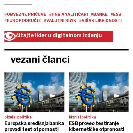
#OBVEZNE PRIČUVE
#HNB ANALITIČARI
#BANKE
#ESB
#EUROPODRUČJE
#VALUTNI RIZIK
#VIŠAK LIKVIDNOSTI
čitajte lider u digitalnom izdanju
vezani članci
biznis i politika
biznis i politika
Europska središnja banka
ESB proveo testiranje
provodi test otpornosti
kibernetičke otpronosti