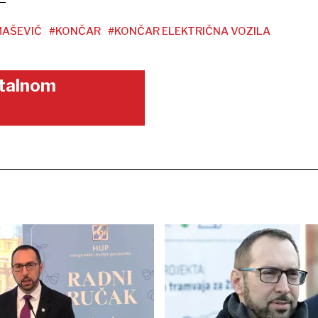
MAŠEVIĆ
#KONČAR
#KONČAR ELEKTRIČNA VOZILA
gitalnom