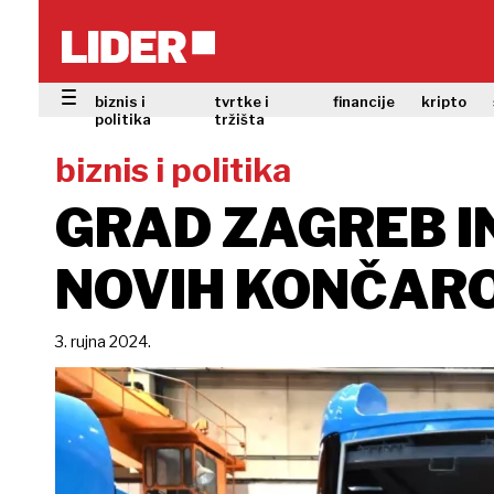
biznis i
tvrtke i
financije
kripto
politika
tržišta
biznis i politika
GRAD ZAGREB IN
NOVIH KONČAR
3. rujna 2024.