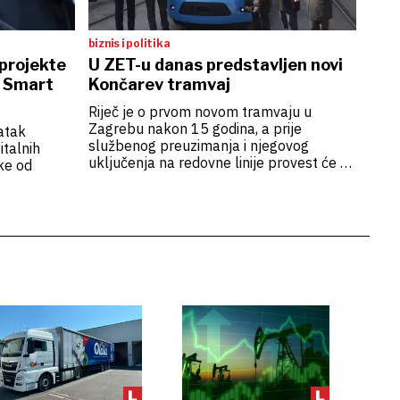
biznis i politika
projekte
U ZET-u danas predstavljen novi
i Smart
Končarev tramvaj
Riječ je o prvom novom tramvaju u
Zagrebu nakon 15 godina, a prije
atak
službenog preuzimanja i njegovog
italnih
uključenja na redovne linije provest će se
ke od
faza ispitivanja i testiranje u realnim
uvjetima na zagrebačkim ulicama