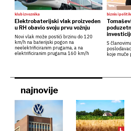
klub izvoznika
biznis i politi
Elektrobaterijski vlak proizveden
Tomaševi
u RH obavio svoju prvu vožnju
poduzetn
investicij
Novi vlak može postići brzinu do 120
km/h na baterijski pogon na
S članovim
neelektrificiranim prugama, a na
poslodavac
elektrificiranim prugama 160 km/h
koje muče 
najnovije