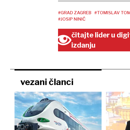
#GRAD ZAGREB
#TOMISLAV TO
#JOSIP NINIĆ
čitajte lider u di
izdanju
vezani članci