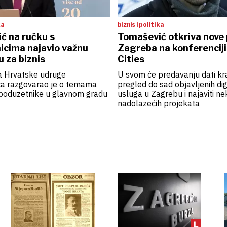
ka
biznis i politika
ć na ručku s
Tomašević otkriva nove 
icima najavio važnu
Zagreba na konferencij
u za biznis
Cities
a Hrvatske udruge
U svom će predavanju dati kr
a razgovarao je o temama
pregled do sad objavljenih dig
poduzetnike u glavnom gradu
usluga u Zagrebu i najaviti ne
nadolazećih projekata