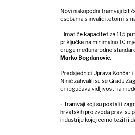
Novi niskopodni tramvaji bit ć
osobama s invaliditetom i sma
- Imat će kapacitet za 115 put
priključke na minimalno 10 mj
druge međunarodne standarde
Marko Bogdanović
.
Predsjednici Uprava Končar i 
Ninić zahvalili su se Gradu Za
omogućava vidljivost na međun
- Tramvaji koji su postali i zag
hrvatskih proizvoda pravi su p
industrije kojoj ćemo težiti i da