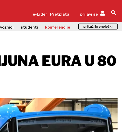
e-Lider
Pretplata
prijavi se
prikaži kronološki
zvoznici
studenti
konferencije
JUNA EURA U 80