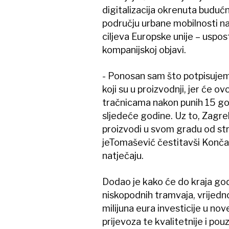
digitalizacija okrenuta buduć
području urbane mobilnosti na
ciljeva Europske unije – uspos
kompanijskoj objavi.
- Ponosan sam što potpisujem
koji su u proizvodnji, jer će o
tračnicama nakon punih 15 go
sljedeće godine. Uz to, Zagreb
proizvodi u svom gradu od s
jeTomašević čestitavši Končar
natječaju.
Dodao je kako će do kraja god
niskopodnih tramvaja, vrijedn
milijuna eura investicije u n
prijevoza te kvalitetnije i po