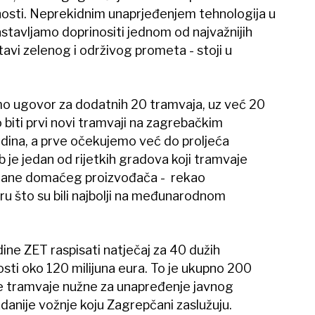
nosti. Neprekidnim unaprjeđenjem tehnologija u
stavljamo doprinositi jednom od najvažnijih
tavi zelenog i održivog prometa - stoji u
o ugovor za dodatnih 20 tramvaja, uz već 20
vo biti prvi novi tramvaji na zagrebačkim
dina, a prve očekujemo već do proljeća
 je jedan od rijetkih gradova koji tramvaje
trane domaćeg proizvođača - rekao
u što su bili najbolji na međunarodnom
ine ZET raspisati natječaj za 40 dužih
osti oko 120 milijuna eura. To je ukupno 200
ove tramvaje nužne za unapređenje javnog
uzdanije vožnje koju Zagrepčani zaslužuju.