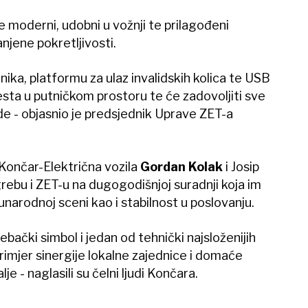
e moderni, udobni u vožnji te prilagođeni
njene pokretljivosti.
nika, platformu za ulaz invalidskih kolica te USB
esta u putničkom prostoru te će zadovoljiti sve
 - objasnio je predsjednik Uprave ZET-a
Končar-Električna vozila
Gordan Kolak
i Josip
grebu i ZET-u na dugogodišnjoj suradnji koja im
arodnoj sceni kao i stabilnost u poslovanju.
rebački simbol i jedan od tehnički najsloženijih
rimjer sinergije lokalne zajednice i domaće
lje - naglasili su čelni ljudi Končara.