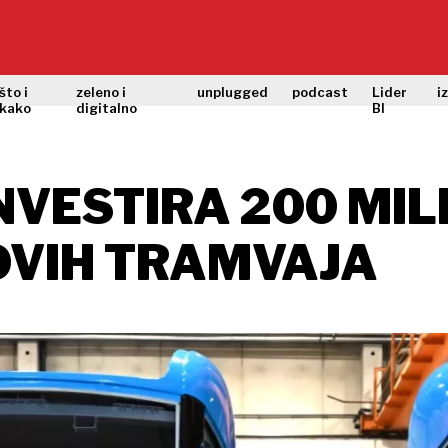
što i
zeleno i
unplugged
podcast
Lider
i
kako
digitalno
BI
VESTIRA 200 MILI
OVIH TRAMVAJA