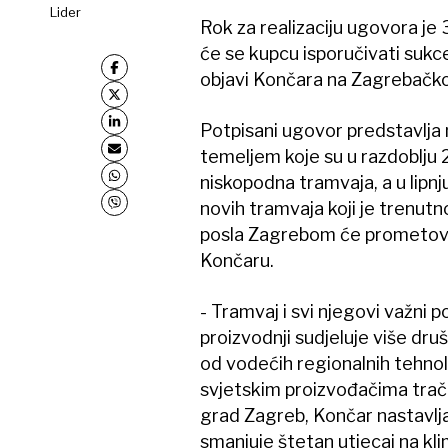
Lider
Rok za realizaciju ugovora je
će se kupcu isporučivati sukc
objavi Končara na Zagrebačkoj
Potpisani ugovor predstavlja
temeljem koje su u razdoblju
niskopodna tramvaja, a u lipnj
novih tramvaja koji je trenutn
posla Zagrebom će prometova
Končaru.
- Tramvaj i svi njegovi važni p
proizvodnji sudjeluje više dru
od vodećih regionalnih tehnol
svjetskim proizvođačima trač
grad Zagreb, Končar nastavlja
smanjuje štetan utjecaj na kl