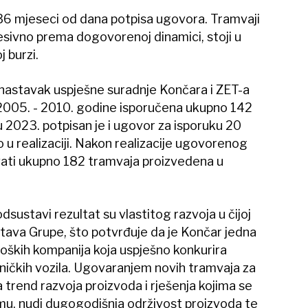
 36 mjeseci od dana potpisa ugovora. Tramvaji
esivno prema dogovorenoj dinamici, stoji u
 burzi.
 nastavak uspješne suradnje Končara i ZET-a
 2005. - 2010. godine isporučena ukupno 142
u 2023. potpisan je i ugovor za isporuku 20
o u realizaciji. Nakon realizacije ugovorenog
ti ukupno 182 tramvaja proizvedena u
odsustavi rezultat su vlastitog razvoja u čijoj
štava Grupe, što potvrđuje da je Končar jedna
oških kompanija koja uspješno konkurira
ničkih vozila. Ugovaranjem novih tramvaja za
 trend razvoja proizvoda i rješenja kojima se
imu, nudi dugogodišnja održivost proizvoda te