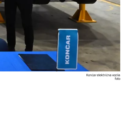
Končar električna vozila
foto