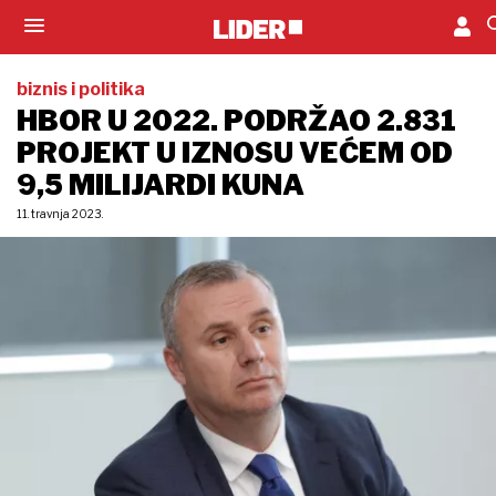
većem od 9,5 milijardi kuna, pri čemu se najveći
dio poslovne aktivnosti odnosio na
kreditiranje
,
izvijestila je u utorak ta institucija.
Prema revidiranom godišnjem financijskom
izvještaju, HBOR je lani ostvario ukupne prihode u
iznosu od
682,07 milijuna kuna
, rashode u iznosu
od 495,9 milijuna kuna i
dobit u iznosu od 186,17
milijuna kuna
.
Izvještajna godina predstavljala je još jednu
izazovnu godinu popraćenu kriznim mjerama za
pomoć poduzetnicima, ali isto tako i godinu u kojoj
je započeta provedba većine financijskih
instrumenata u okviru Nacionalnog plana
oporavka i otpornosti (NPOO), ukupne vrijednosti
1,925 milijardi kuna, naveli su iz HBOR-
a, apostrofirajući da su poslovanje u 2022.
ponajviše obilježile aktivnosti vezane uz