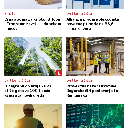
smijenjenog generala do
kafiće doista bile prestroge?
gospodarstvenika
financije
komentari
Rast cijena nekretnina u
Migrantska kriza u Ceuti
Hrvatskoj ne bi srušila ni
razotkrila ranjivost EU
ozbiljna kriza
granica
UČITAJ VIŠE