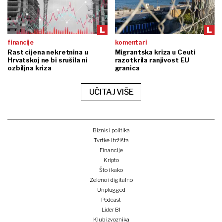
Crna godina za kripto: Bitcoin i Ethereum završili u dubokom minusu