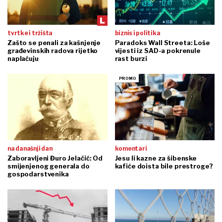
Hrvatske zračne luke u pola godine imale 5,5 milijuna putnika