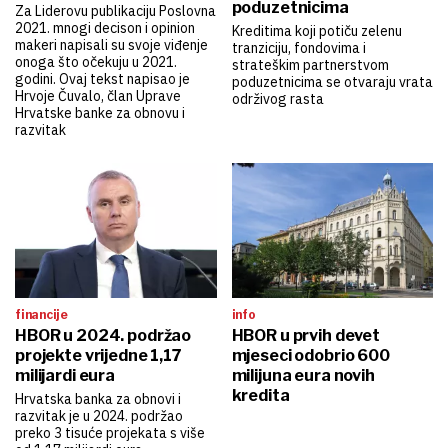
kripto
tvrtke i tržišta
Crna godina za kripto: Bitcoin
Allianz u prvom polugodištu
i Ethereum završili u dubokom
povećao prihode na 98,6
minusu
milijardi eura
tvrtke i tržišta
tvrtke i tržišta
U Zagrebu do kraja 2027.
Provectus nakon Hrvatske i
stiže gotovo 100 tisuća
Bugarske širi poslovanje i u