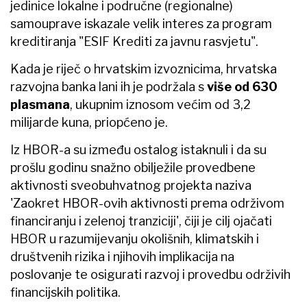
konkurentnosti poduzetnika, ulaganju u nove
tehnologije i proizvodnju te nova zapošljavanja
- rekao je predsjednik Uprave HBOR-a
Hrvoje
Čuvalo
u izjavi koja se prenosi u priopćenju.
#HBOR
#HRVOJE ČUVALO
#POSLOVANJE
#KREDITIRANJE
čitajte lider u digitalnom izdanju
vezani članci