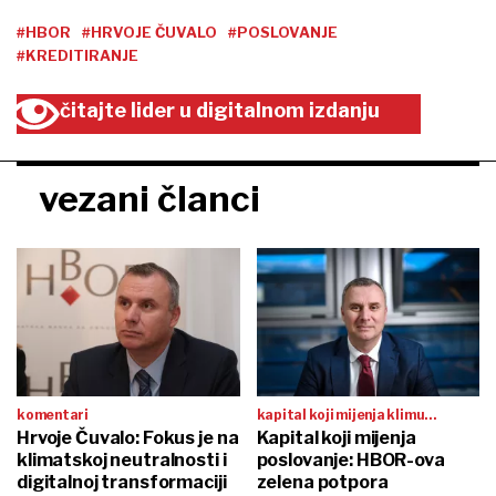
HBOR u 2024. podržao
HBOR u prvih devet
projekte vrijedne 1,17
mjeseci odobrio 600
milijardi eura
milijuna eura novih
kredita
Hrvatska banka za obnovi i
razvitak je u 2024. podržao
preko 3 tisuće projekata s više
od 1,17 milijardi eura
najnovije
tvrtke i tržišta
biznis i politika
Hrvatske zračne luke u pola
Hrvatska ima 62 tisuće
godine imale 5,5 milijuna
nezaposlenih, broj pao 15,2
putnika
posto u godinu dana