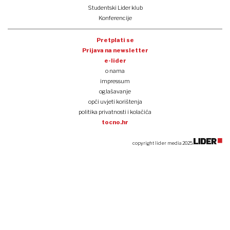
Allianz u prvom polugodištu povećao prihode na 98,6 milijardi eura
Hrvatska ima 62 tisuće nezaposlenih, broj pao 15,2 posto u godinu dana