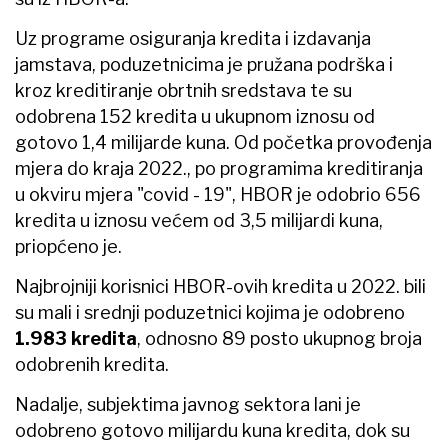
HBOR u razumijevanju okolišnih, klimatskih i
društvenih rizika i njihovih implikacija na
poslovanje te osigurati razvoj i provedbu održivih
financijskih politika.
- Nove mjere i aktivnosti rezultirale su
povećanjem interesa privatnih gospodarskih i
javnih subjekata za HBOR-ovim sredstvima. U
2022. nastavljen je trend smanjenja sklonosti
poduzetnika prema investicijskim ulaganjima te je
godina obilježena povećanjem korištenja kredita
za održavanje likvidnosti. Unatoč navedenim
okolnostima, HBOR je nešto manje od polovice
ukupnog iznosa odobrenih kredita odobrio za
realizaciju investicijskih projekata. Oni su posebno
značajni jer je riječ o ulaganjima koja pridonose
ujednačenom gospodarskom razvoju, povećanju