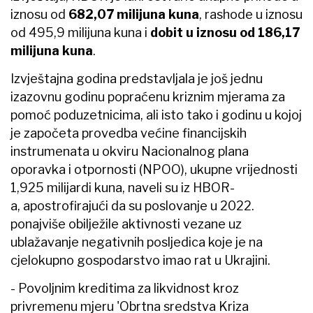
preuzimao do 90 posto iznosa glavnice
kredita. Od početka provođenja tih mjera do kraja
njihova trajanja osigurano je više od 4,4 milijarde
kuna kredita za likvidnost poduzetnicima, naveli
su iz HBOR-a.
Uz programe osiguranja kredita i izdavanja
jamstava, poduzetnicima je pružana podrška i
kroz kreditiranje obrtnih sredstava te su
odobrena 152 kredita u ukupnom iznosu od
gotovo 1,4 milijarde kuna. Od početka provođenja
mjera do kraja 2022., po programima kreditiranja
u okviru mjera "covid - 19", HBOR je odobrio 656
kredita u iznosu većem od 3,5 milijardi kuna,
priopćeno je.
Najbrojniji korisnici HBOR-ovih kredita u 2022. bili
su mali i srednji poduzetnici kojima je odobreno