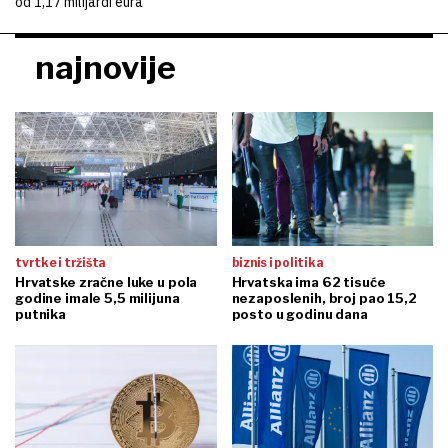
kvadrata novih ureda
Rumunjsku
tvrtke i tržišta
biznis i politika
Zašto se penali za kašnjenje
Paradoks Wall Streeta: Loše
građevinskih radova rijetko
vijesti iz SAD-a pokrenule
naplaćuju
rast burzi
na današnji dan
komentari
Zaboravljeni Đuro Jelačić: Od
Jesu li kazne za šibenske