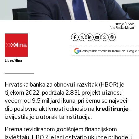
ublažavanje negativnih posljedica koje je na
cjelokupno gospodarstvo imao rat u Ukrajini.
- Povoljnim kreditima za likvidnost kroz
privremenu mjeru 'Obrtna sredstva Kriza
2022' HBOR je poduzetnicima olakšao prevladati
gospodarske posljedice rusko-ukrajinske krize. Od
1. rujna 2022., kada je mjera uvedena, do 31.
prosinca, odobreno je 282 milijuna kuna kredita.
Izuzev toga, mjere pomoći hrvatskom
gospodarstvu obuhvaćaju i Programe portfeljnog
i pojedinačnog osiguranja kredita za likvidnost
izvoznika te Programe subvencioniranja premije
osiguranja - istaknuli su iz HBOR-a.
Lani je nastavljena i provedba mjera 'Covid-19'
kroz programe osiguranja kredita za likvidnost
izvoznika i izdavanja jamstava po kojima je HBOR