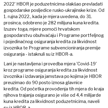
1.983 kredita
, odnosno 89 posto ukupnog broja
odobrenih kredita.
Nadalje, subjektima javnog sektora lani je
odobreno gotovo milijardu kuna kredita, dok su
jedinice lokalne i područne (regionalne)
samouprave iskazale velik interes za program
kreditiranja "ESIF Krediti za javnu rasvjetu".
Kada je riječ o hrvatskim izvoznicima, hrvatska
razvojna banka lani ih je podržala s
više od 630
plasmana
, ukupnim iznosom većim od 3,2
milijarde kuna, priopćeno je.
Iz HBOR-a su između ostalog istaknuli i da su
prošlu godinu snažno obilježile provedbene
aktivnosti sveobuhvatnog projekta naziva
'Zaokret HBOR-ovih aktivnosti prema održivom
financiranju i zelenoj tranziciji', čiji je cilj ojačati