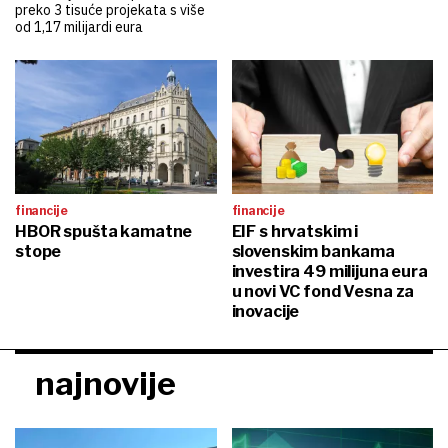
preko 3 tisuće projekata s više
od 1,17 milijardi eura
financije
financije
HBOR spušta kamatne
EIF s hrvatskim i
stope
slovenskim bankama
investira 49 milijuna eura
u novi VC fond Vesna za
inovacije
najnovije