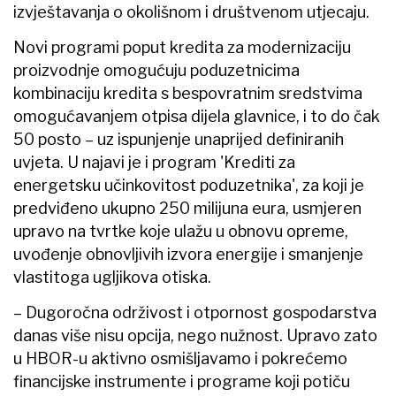
izvještavanja o okolišnom i društvenom utjecaju.
Novi programi poput kredita za modernizaciju
proizvodnje omogućuju poduzetnicima
kombinaciju kredita s bespovratnim sredstvima
omogućavanjem otpisa dijela glavnice, i to do čak
50 posto – uz ispunjenje unaprijed definiranih
uvjeta. U najavi je i program 'Krediti za
energetsku učinkovitost poduzetnika', za koji je
predviđeno ukupno 250 milijuna eura, usmjeren
upravo na tvrtke koje ulažu u obnovu opreme,
uvođenje obnovljivih izvora energije i smanjenje
vlastitoga ugljikova otiska.
– Dugoročna održivost i otpornost gospodarstva
danas više nisu opcija, nego nužnost. Upravo zato
u HBOR-u aktivno osmišljavamo i pokrećemo
financijske instrumente i programe koji potiču