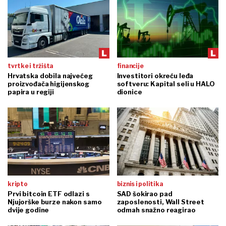
tvrtke i tržišta
financije
Hrvatska dobila najvećeg
Investitori okreću leđa
proizvođača higijenskog
softveru: Kapital seli u HALO
papira u regiji
dionice
kripto
biznis i politika
Prvi bitcoin ETF odlazi s
SAD šokirao pad
Njujorške burze nakon samo
zaposlenosti, Wall Street
dvije godine
odmah snažno reagirao