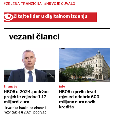
#ZELENA TRANZICIJA
#HRVOJE ČUVALO
čitajte lider u digitalnom izdanju
vezani članci
financije
info
HBOR u 2024. podržao
HBOR u prvih devet
projekte vrijedne 1,17
mjeseci odobrio 600
milijardi eura
milijuna eura novih
kredita
Hrvatska banka za obnovi i
razvitak je u 2024. podržao