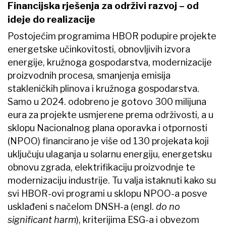
Financijska rješenja za održivi razvoj – od
ideje do realizacije
Postojećim programima HBOR podupire projekte
energetske učinkovitosti, obnovljivih izvora
energije, kružnoga gospodarstva, modernizacije
proizvodnih procesa, smanjenja emisija
stakleničkih plinova i kružnoga gospodarstva.
Samo u 2024. odobreno je gotovo 300 milijuna
eura za projekte usmjerene prema održivosti, a u
sklopu Nacionalnog plana oporavka i otpornosti
(NPOO) financirano je više od 130 projekata koji
uključuju ulaganja u solarnu energiju, energetsku
obnovu zgrada, elektrifikaciju proizvodnje te
modernizaciju industrije. Tu valja istaknuti kako su
svi HBOR-ovi programi u sklopu NPOO-a posve
usklađeni s načelom DNSH-a (engl.
do no
significant harm
), kriterijima ESG-a i obvezom