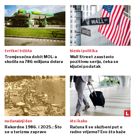
tvrtke i tržišta
biznis i politika
Tromjesečna dobit MOL-a
Wall Street zaustavio
skočila na 786 milijuna dolara
pozitivnu seriju, čeka se
ključni podatak
na današnji dan
što i kako
Rekordne 1986. i 2025.: Što
Računa li se službeni put u
se u turizmu zapravo
radno vrijeme? Evo što kaže