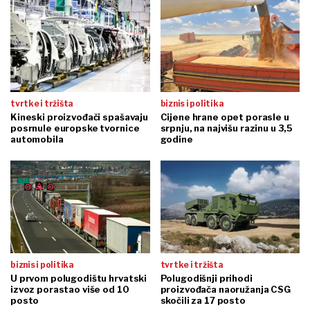
tvrtke i tržišta
biznis i politika
Kineski proizvođači spašavaju
Cijene hrane opet porasle u
posrnule europske tvornice
srpnju, na najvišu razinu u 3,5
automobila
godine
biznis i politika
tvrtke i tržišta
U prvom polugodištu hrvatski
Polugodišnji prihodi
izvoz porastao više od 10
proizvođača naoružanja CSG
posto
skočili za 17 posto