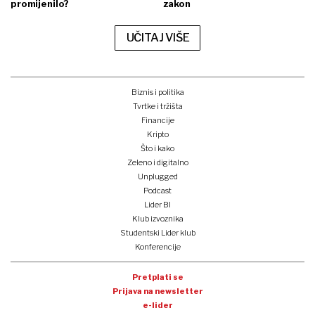
promijenilo?
zakon
UČITAJ VIŠE
Biznis i politika
Tvrtke i tržišta
Financije
Kripto
Što i kako
Zeleno i digitalno
Unplugged
Podcast
Lider BI
Klub izvoznika
Studentski Lider klub
Konferencije
Pretplati se
Prijava na newsletter
e-lider