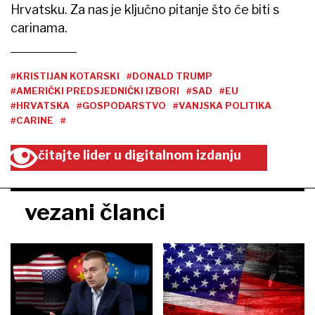
Hrvatsku. Za nas je ključno pitanje što će biti s
carinama.
#KRISTIJAN KOTARSKI
#DONALD TRUMP
#AMERIČKI PREDSJEDNIČKI IZBORI
#SAD
#EU
#HRVATSKA
#GOSPODARSTVO
#VANJSKA POLITIKA
#CARINE
#
čitajte lider u digitalnom izdanju
vezani članci