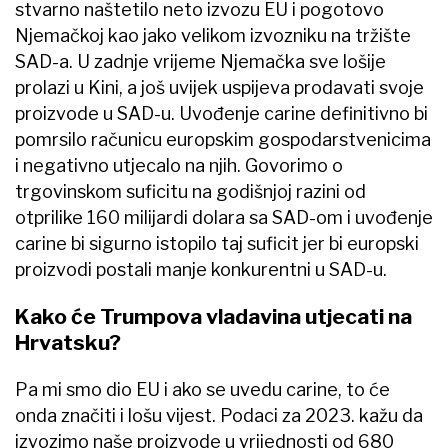
stvarno naštetilo neto izvozu EU i pogotovo
Njemačkoj kao jako velikom izvozniku na tržište
SAD-a. U zadnje vrijeme Njemačka sve lošije
prolazi u Kini, a još uvijek uspijeva prodavati svoje
proizvode u SAD-u. Uvođenje carine definitivno bi
pomrsilo računicu europskim gospodarstvenicima
i negativno utjecalo na njih. Govorimo o
trgovinskom suficitu na godišnjoj razini od
otprilike 160 milijardi dolara sa SAD-om i uvođenje
carine bi sigurno istopilo taj suficit jer bi europski
proizvodi postali manje konkurentni u SAD-u.
Kako će Trumpova vladavina utjecati na
Hrvatsku?
Pa mi smo dio EU i ako se uvedu carine, to će
onda značiti i lošu vijest. Podaci za 2023. kažu da
izvozimo naše proizvode u vrijednosti od 680