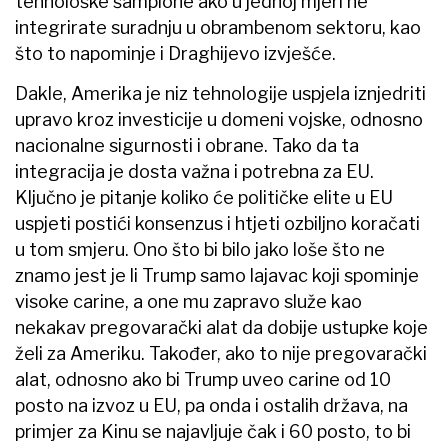
tehnološke šampione ako u jednoj mjeri ne
integrirate suradnju u obrambenom sektoru, kao
što to napominje i Draghijevo izvješće.
Dakle, Amerika je niz tehnologije uspjela iznjedriti
upravo kroz investicije u domeni vojske, odnosno
nacionalne sigurnosti i obrane. Tako da ta
integracija je dosta važna i potrebna za EU.
Ključno je pitanje koliko će političke elite u EU
uspjeti postići konsenzus i htjeti ozbiljno koračati
u tom smjeru. Ono što bi bilo jako loše što ne
znamo jest je li Trump samo lajavac koji spominje
visoke carine, a one mu zapravo služe kao
nekakav pregovarački alat da dobije ustupke koje
želi za Ameriku. Također, ako to nije pregovarački
alat, odnosno ako bi Trump uveo carine od 10
posto na izvoz u EU, pa onda i ostalih država, na
primjer za Kinu se najavljuje čak i 60 posto, to bi