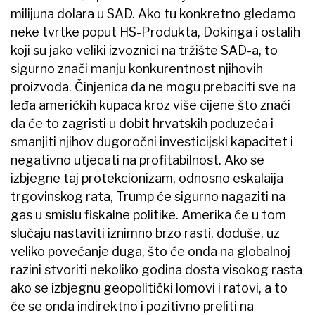
milijuna dolara u SAD. Ako tu konkretno gledamo
neke tvrtke poput HS-Produkta, Dokinga i ostalih
koji su jako veliki izvoznici na tržište SAD-a, to
sigurno znači manju konkurentnost njihovih
proizvoda. Činjenica da ne mogu prebaciti sve na
leđa američkih kupaca kroz više cijene što znači
da će to zagristi u dobit hrvatskih poduzeća i
smanjiti njihov dugoročni investicijski kapacitet i
negativno utjecati na profitabilnost. Ako se
izbjegne taj protekcionizam, odnosno eskalaija
trgovinskog rata, Trump će sigurno nagaziti na
gas u smislu fiskalne politike. Amerika će u tom
slučaju nastaviti iznimno brzo rasti, doduše, uz
veliko povećanje duga, što će onda na globalnoj
razini stvoriti nekoliko godina dosta visokog rasta
ako se izbjegnu geopolitički lomovi i ratovi, a to
će se onda indirektno i pozitivno preliti na