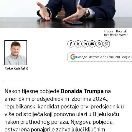
Kristijan Kotarski
foto Ratko Mavar
Dodajte lidermedia.hr u omiljeni Google i
Roko Kalafatić
Nakon tijesne pobjede
Donalda Trumpa
na
američkim predsjedničkim izborima 2024.,
republikanski kandidat postaje prvi predsjednik u
više od stoljeća koji ponovno ulazi u Bijelu kuću
nakon prethodnog poraza. Njegova pobjeda,
ostvarena ponajprije zahvaljujući ključnim