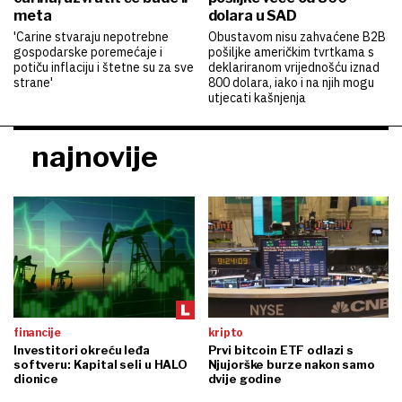
meta
dolara u SAD
'Carine stvaraju nepotrebne
Obustavom nisu zahvaćene B2B
gospodarske poremećaje i
pošiljke američkim tvrtkama s
potiču inflaciju i štetne su za sve
deklariranom vrijednošću iznad
strane'
800 dolara, iako i na njih mogu
utjecati kašnjenja
najnovije
financije
kripto
Investitori okreću leđa
Prvi bitcoin ETF odlazi s
softveru: Kapital seli u HALO
Njujorške burze nakon samo
dionice
dvije godine