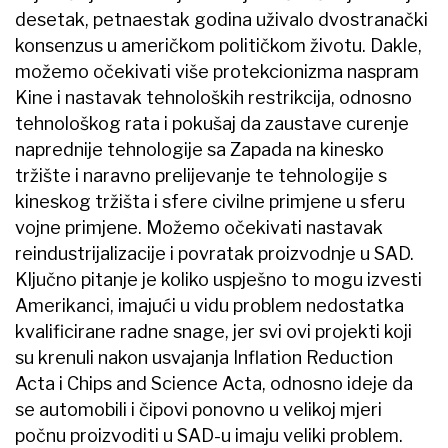
desetak, petnaestak godina uživalo dvostranački
konsenzus u američkom političkom životu. Dakle,
možemo očekivati više protekcionizma naspram
Kine i nastavak tehnoloških restrikcija, odnosno
tehnološkog rata i pokušaj da zaustave curenje
naprednije tehnologije sa Zapada na kinesko
tržište i naravno prelijevanje te tehnologije s
kineskog tržišta i sfere civilne primjene u sferu
vojne primjene. Možemo očekivati nastavak
reindustrijalizacije i povratak proizvodnje u SAD.
Ključno pitanje je koliko uspješno to mogu izvesti
Amerikanci, imajući u vidu problem nedostatka
kvalificirane radne snage, jer svi ovi projekti koji
su krenuli nakon usvajanja Inflation Reduction
Acta i Chips and Science Acta, odnosno ideje da
se automobili i čipovi ponovno u velikoj mjeri
počnu proizvoditi u SAD-u imaju veliki problem.