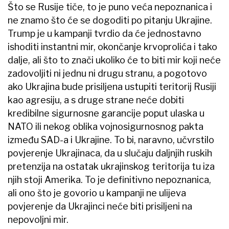
Što se Rusije tiče, to je puno veća nepoznanica i
ne znamo što će se dogoditi po pitanju Ukrajine.
Trump je u kampanji tvrdio da će jednostavno
ishoditi instantni mir, okončanje krvoprolića i tako
dalje, ali što to znači ukoliko će to biti mir koji neće
zadovoljiti ni jednu ni drugu stranu, a pogotovo
ako Ukrajina bude prisiljena ustupiti teritorij Rusiji
kao agresiju, a s druge strane neće dobiti
kredibilne sigurnosne garancije poput ulaska u
NATO ili nekog oblika vojnosigurnosnog pakta
između SAD-a i Ukrajine. To bi, naravno, učvrstilo
povjerenje Ukrajinaca, da u slučaju daljnjih ruskih
pretenzija na ostatak ukrajinskog teritorija tu iza
njih stoji Amerika. To je definitivno nepoznanica,
ali ono što je govorio u kampanji ne ulijeva
povjerenje da Ukrajinci neće biti prisiljeni na
nepovoljni mir.