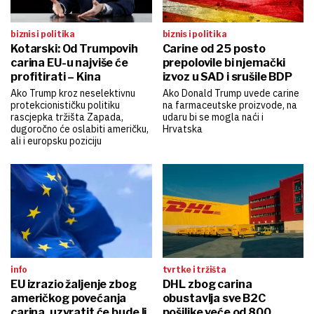
biznis i politika
biznis i politika
Kotarski: Od Trumpovih
Carine od 25 posto
carina EU-u najviše će
prepolovile bi njemački
profitirati – Kina
izvoz u SAD i srušile BDP
Ako Trump kroz neselektivnu
Ako Donald Trump uvede carine
protekcionističku politiku
na farmaceutske proizvode, na
rascjepka tržišta Zapada,
udaru bi se mogla naći i
dugoročno će oslabiti američku,
Hrvatska
ali i europsku poziciju
info
tvrtke i tržišta
EU izrazio žaljenje zbog
DHL zbog carina
američkog povećanja
obustavlja sve B2C
carina, uzvratit će bude li
pošiljke veće od 800