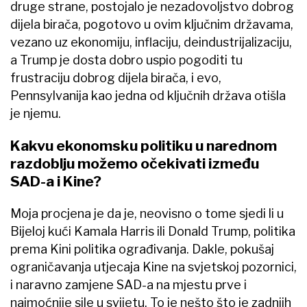
druge strane, postojalo je nezadovoljstvo dobrog
dijela birača, pogotovo u ovim ključnim državama,
vezano uz ekonomiju, inflaciju, deindustrijalizaciju,
a Trump je dosta dobro uspio pogoditi tu
frustraciju dobrog dijela birača, i evo,
Pennsylvanija kao jedna od ključnih država otišla
je njemu.
Kakvu ekonomsku politiku u narednom
razdoblju možemo očekivati između
SAD-a i Kine?
Moja procjena je da je, neovisno o tome sjedi li u
Bijeloj kući Kamala Harris ili Donald Trump, politika
prema Kini politika ograđivanja. Dakle, pokušaj
ograničavanja utjecaja Kine na svjetskoj pozornici,
i naravno zamjene SAD-a na mjestu prve i
najmoćnije sile u svijetu. To je nešto što je zadnjih