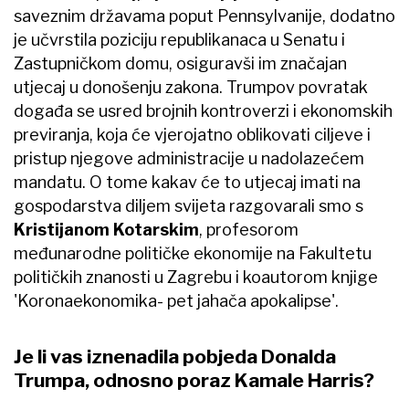
saveznim državama poput Pennsylvanije, dodatno
je učvrstila poziciju republikanaca u Senatu i
Zastupničkom domu, osiguravši im značajan
utjecaj u donošenju zakona. Trumpov povratak
događa se usred brojnih kontroverzi i ekonomskih
previranja, koja će vjerojatno oblikovati ciljeve i
pristup njegove administracije u nadolazećem
mandatu. O tome kakav će to utjecaj imati na
gospodarstva diljem svijeta razgovarali smo s
Kristijanom Kotarskim
, profesorom
međunarodne političke ekonomije na Fakultetu
političkih znanosti u Zagrebu i koautorom knjige
'Koronaekonomika- pet jahača apokalipse'.
Je li vas iznenadila pobjeda Donalda
Trumpa, odnosno poraz Kamale Harris?