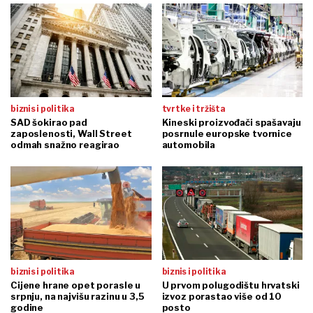
biznis i politika
tvrtke i tržišta
SAD šokirao pad
Kineski proizvođači spašavaju
zaposlenosti, Wall Street
posrnule europske tvornice
odmah snažno reagirao
automobila
biznis i politika
biznis i politika
Cijene hrane opet porasle u
U prvom polugodištu hrvatski
srpnju, na najvišu razinu u 3,5
izvoz porastao više od 10
godine
posto