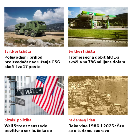
tvrtke i tržišta
tvrtke i tržišta
Polugodišnji prihodi
Tromjesečna dobit MOL-a
proizvođača naoružanja CSG
skočila na 786 milijuna dolara
skočili za 17 posto
biznis i politika
na današnji dan
Wall Street zaustavio
Rekordne 1986. i 2025.: Što
pozitivnu seriju, čeka se
se u turizmu zapravo