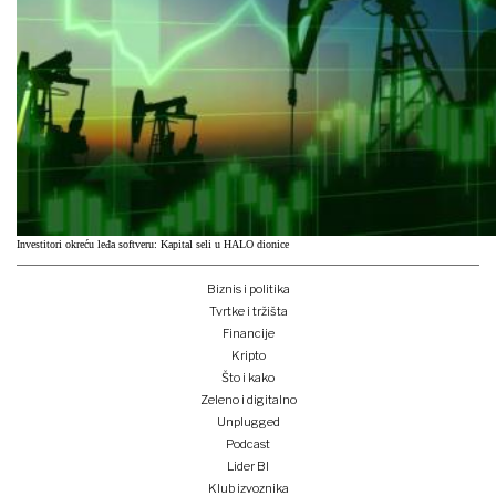
Investitori okreću leđa softveru: Kapital seli u HALO dionice
Biznis i politika
Tvrtke i tržišta
Financije
Kripto
Što i kako
Zeleno i digitalno
Unplugged
Podcast
Lider BI
Klub izvoznika