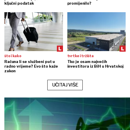
ključni podatak
promijenilo?
što i kako
tvrtke i tržišta
Računa li se službeni put u
Tko je osam najvećih
radno vrijeme? Evo što kaže
investitora iz BiH u Hrvatskoj
zakon
UČITAJ VIŠE