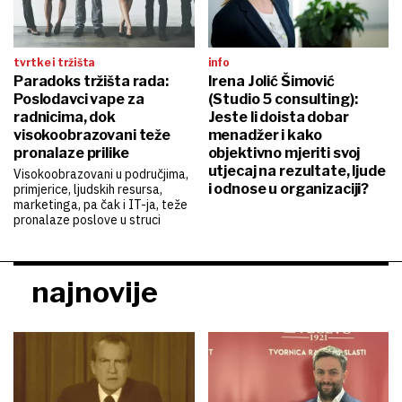
tvrtke i tržišta
info
Paradoks tržišta rada:
Irena Jolić Šimović
Poslodavci vape za
(Studio 5 consulting):
radnicima, dok
Jeste li doista dobar
visokoobrazovani teže
menadžer i kako
pronalaze prilike
objektivno mjeriti svoj
utjecaj na rezultate, ljude
Visokoobrazovani u područjima,
i odnose u organizaciji?
primjerice, ljudskih resursa,
marketinga, pa čak i IT-ja, teže
pronalaze poslove u struci
najnovije