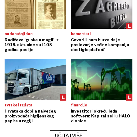
na današnji dan
komentari
Radićeve ‘guske u magli’ iz
Govori li nam burza da je
1918. aktualne su i 108
poslovanje većine kompanija
godina poslije
dostiglo plafon?
tvrtke i tržišta
financije
Hrvatska dobila najvećeg
Investitori okreću leđa
proizvođača higijenskog
softveru: Kapital seli u HALO
papira u regiji
dionice
UČITAJ VIŠE