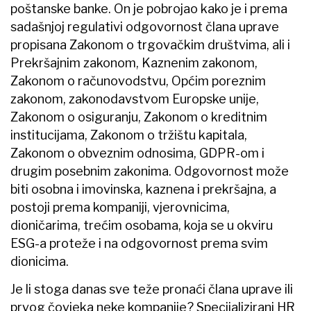
poštanske banke. On je pobrojao kako je i prema
sadašnjoj regulativi odgovornost člana uprave
propisana Zakonom o trgovačkim društvima, ali i
Prekršajnim zakonom, Kaznenim zakonom,
Zakonom o računovodstvu, Općim poreznim
zakonom, zakonodavstvom Europske unije,
Zakonom o osiguranju, Zakonom o kreditnim
institucijama, Zakonom o tržištu kapitala,
Zakonom o obveznim odnosima, GDPR-om i
drugim posebnim zakonima. Odgovornost može
biti osobna i imovinska, kaznena i prekršajna, a
postoji prema kompaniji, vjerovnicima,
dioničarima, trećim osobama, koja se u okviru
ESG-a proteže i na odgovornost prema svim
dionicima.
Je li stoga danas sve teže pronaći člana uprave ili
prvog čovjeka neke kompanije? Specijalizirani HR