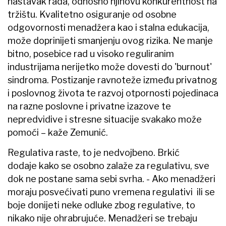
nastavak rada, odnosno njihovu konkurentnost na
tržištu. Kvalitetno osiguranje od osobne
odgovornosti menadžera kao i stalna edukacija,
može doprinijeti smanjenju ovog rizika. Ne manje
bitno, posebice rad u visoko reguliranim
industrijama nerijetko može dovesti do 'burnout'
sindroma. Postizanje ravnoteže između privatnog
i poslovnog života te razvoj otpornosti pojedinaca
na razne poslovne i privatne izazove te
nepredvidive i stresne situacije svakako može
pomoći – kaže Zemunić.
Regulativa raste, to je nedvojbeno. Brkić
dodaje kako se osobno zalaže za regulativu, sve
dok ne postane sama sebi svrha. - Ako menadžeri
moraju posvećivati puno vremena regulativi ili se
boje donijeti neke odluke zbog regulative, to
nikako nije ohrabrujuće. Menadžeri se trebaju