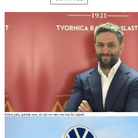
Prihod pada, gubitak raste, ali nije sve tako crno kao što izgleda