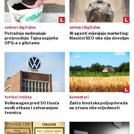
zeleno i digitalno
zeleno i digitalno
Potražnja nadmašuje
AI agenti mijenjaju marketing:
proizvodnju: Tajna uspjeha
Klasični SEO više nije dovoljan
OPG-a s glistama
tvrtke i tržišta
komentari
Volkswagen pred 50 tisuća
Zašto hrvatska poljoprivreda
novih otkaza i zatvaranjem
ne stvara više vrijednosti
tvornica