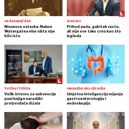
na današnji dan
zvečevo
Nixonova ostavka: Nakon
Prihod pada, gubitak raste,
Watergatea više ništa nije
ali nije sve tako crno kao što
bilo isto
izgleda
tvrtke i tržišta
menadžersko zdravlje
Velik interes za subvencije
Umjetna inteligencija mijenja
puni knjige narudžbi
gastroenterologiju i
proizvođača dizala
endoskopiju