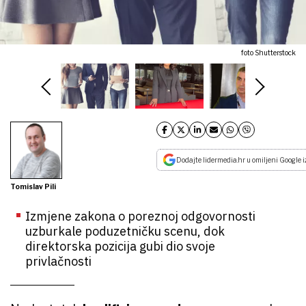
foto Shutterstock
Dodajte lidermedia.hr u omiljeni Google i
Tomislav Pili
Izmjene zakona o poreznoj odgovornosti
uzburkale poduzetničku scenu, dok
direktorska pozicija gubi dio svoje
privlačnosti