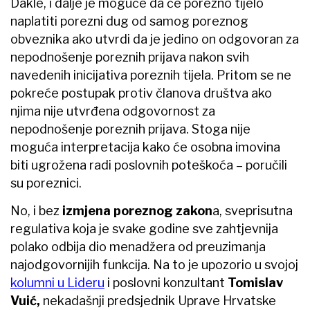
Dakle, i dalje je moguće da će porezno tijelo
naplatiti porezni dug od samog poreznog
obveznika ako utvrdi da je jedino on odgovoran za
nepodnošenje poreznih prijava nakon svih
navedenih inicijativa poreznih tijela. Pritom se ne
pokreće postupak protiv članova društva ako
njima nije utvrđena odgovornost za
nepodnošenje poreznih prijava. Stoga nije
moguća interpretacija kako će osobna imovina
biti ugrožena radi poslovnih poteškoća – poručili
su poreznici.
No, i bez
izmjena poreznog zakon
a, sveprisutna
regulativa koja je svake godine sve zahtjevnija
polako odbija dio menadžera od preuzimanja
najodgovornijih funkcija. Na to je upozorio u svojoj
kolumni u Lideru
i poslovni konzultant
Tomislav
Vuić,
nekadašnji predsjednik Uprave Hrvatske