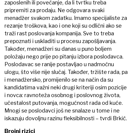
zaposlenih ili povećanje, da li tvrtku treba
pripremiti za prodaju. Ne odgovara svaki
menadžer svakom zadatku. Imamo specijaliste za
rezanje troškova, kao i one koji su odlični ako se
traži rast poslovanja kompanija. Sve to treba
prepoznati i uskladiti u procesu zapošljavanja.
Također, menadžeri su danas u puno boljem
položaju nego prije po pitanju izbora poslodavca.
Poslodavac se ranije postavljao u nadmoćnu
ulogu, što više nije slučaj. Također, tržište rada, pa
i menadžersko, promijenilo se na način da su
kandidatima važni neki drugi kriteriji osim pozicije
i novca: ravnoteža osobnog i poslovnog života,
učestalost putovanja, mogućnost rada od kuće.
Mnogi se poslodavci još ne snalaze u tome i ne
iskazuju dovoljnu razinu fleksibilnosti – tvrdi Brkić.
Brojni rizici