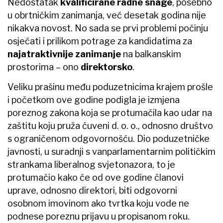
Nedostatak
kvalificirane radne snage
, posebno
u obrtničkim zanimanja, već desetak godina nije
nikakva novost. No sada se prvi problemi počinju
osjećati i prilikom potrage za kandidatima za
najatraktivnije zanimanje
na balkanskim
prostorima – ono
direktorsko
.
Veliku prašinu među poduzetnicima krajem prošle
i početkom ove godine podigla je izmjena
poreznog zakona koja se protumačila kao udar na
zaštitu koju pruža čuveni d. o. o., odnosno društvo
s ograničenom odgovornošću. Dio poduzetničke
javnosti, u suradnji s vanparlamentarnim političkim
strankama liberalnog svjetonazora, to je
protumačio kako će od ove godine članovi
uprave, odnosno direktori, biti odgovorni
osobnom imovinom ako tvrtka koju vode ne
podnese poreznu prijavu u propisanom roku.