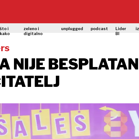
što i
zeleno i
unplugged
podcast
Lider
i
kako
digitalno
BI
rs
 NIJE BESPLATAN,
ČITATELJ