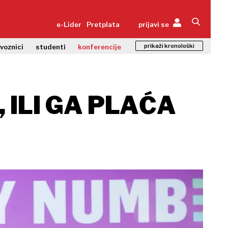
e-Lider
Pretplata
prijavi se
prikaži kronološki
zvoznici
studenti
konferencije
 ILI GA PLAĆA