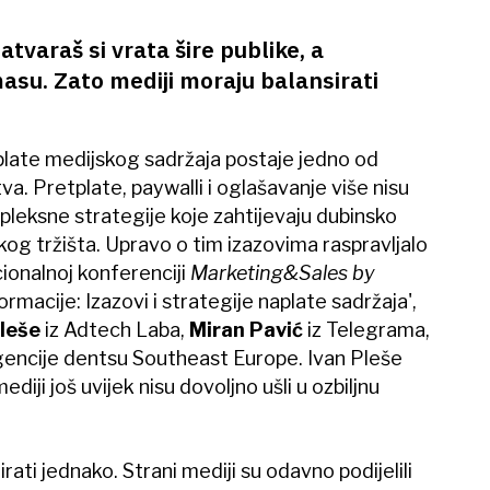
varaš si vrata šire publike, a
 masu. Zato mediji moraju balansirati
plate medijskog sadržaja postaje jedno od
va. Pretplate, paywalli i oglašavanje više nisu
leksne strategije koje zahtijevaju dubinsko
kog tržišta. Upravo o tim izazovima raspravljalo
ionalnoj konferenciji
Marketing&Sales by
ormacije: Izazovi i strategije naplate sadržaja',
Pleše
iz Adtech Laba,
Miran Pavić
iz Telegrama,
gencije dentsu Southeast Europe. Ivan Pleše
diji još uvijek nisu dovoljno ušli u ozbiljnu
ati jednako. Strani mediji su odavno podijelili