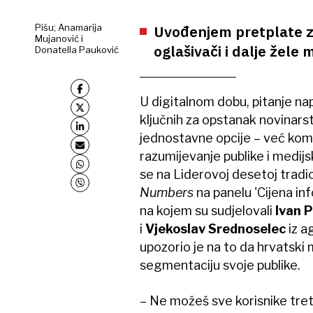
Pišu; Anamarija
Uvođenjem pretplate zat
Mujanović i
oglašivači i dalje žele
Donatella Pauković
U digitalnom dobu, pitanje na
ključnih za opstanak novinarst
jednostavne opcije – već komp
razumijevanje publike i medijs
se na Liderovoj desetoj tradic
Numbers
na panelu 'Cijena inf
na kojem su sudjelovali
Ivan 
i
Vjekoslav Srednoselec
iz a
upozorio je na to da hrvatski me
segmentaciju svoje publike.
– Ne možeš sve korisnike tretir