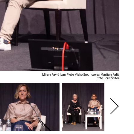
Miran Pavić, Ivan Pleše, Vjeko Srednoselec, Marijan Palić
foto Boris Ščitar