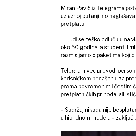
Miran Pavić iz Telegrama potv
uzlaznoj putanji, no naglašava 
pretplatu.
– Ljudi se teško odlučuju na v
oko 50 godina, a studenti i ml
razmišljamo o paketima koji bi 
Telegram već provodi personal
korisničkom ponašanju za preciz
prema povremenim i čestim čit
pretplatničkih prihoda, ali ist
– Sadržaj nikada nije besplatan,
u hibridnom modelu – zaključio