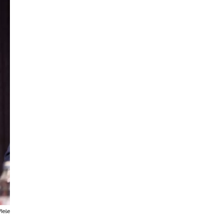
Pleše