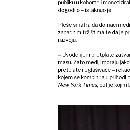
publiku u kohorte i monetizirali
dogodilo – istaknuo je.
Pleše smatra da domaći medij
zapadnim tržištima te da je pr
razvoju.
– Uvođenjem pretplate zatvaraš 
masu. Zato mediji moraju jako 
pretplate i oglašivače – rekao
kojem se kombiniraju prihodi o
New York Times,
put je kojim b