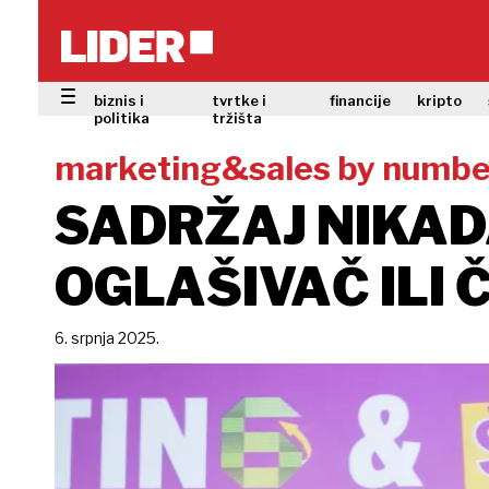
biznis i
tvrtke i
financije
kripto
politika
tržišta
marketing&sales by numbe
SADRŽAJ NIKADA
OGLAŠIVAČ ILI 
6. srpnja 2025.