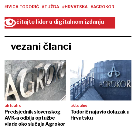
#IVICA TODORIĆ
#TUŽBA
#HRVATSKA
#AGROKOR
čitajte lider u digitalnom izdanju
vezani članci
aktualno
aktualno
Predsjednik slovenskog
Todorić najavio dolazak u
AVK-a odbija optužbe
Hrvatsku
vlade oko slučaja Agrokor