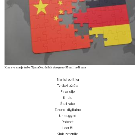
Kina sve manje treba Njemačku, deficit dosegnuo 55 milijardi eura
Biznis i politika
Tvrtke i tržišta
Financije
Kripto
Što i kako
Zeleno i digitalno
Unplugged
Podcast
Lider BI
Klub izvoznika