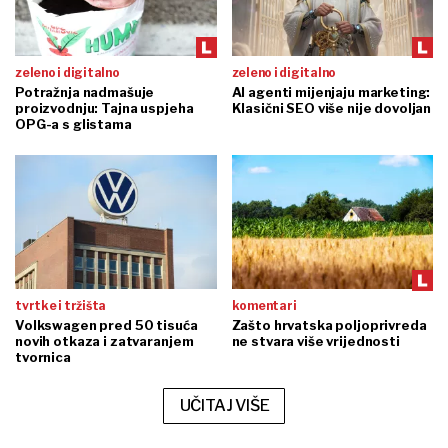
zeleno i digitalno
zeleno i digitalno
Potražnja nadmašuje
AI agenti mijenjaju marketing:
proizvodnju: Tajna uspjeha
Klasični SEO više nije dovoljan
OPG-a s glistama
tvrtke i tržišta
komentari
Volkswagen pred 50 tisuća
Zašto hrvatska poljoprivreda
novih otkaza i zatvaranjem
ne stvara više vrijednosti
tvornica
UČITAJ VIŠE