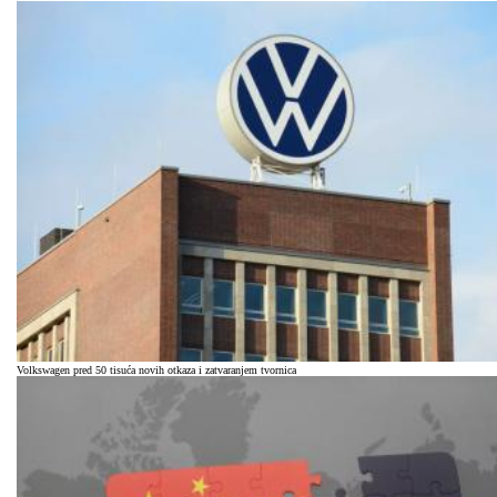
Volkswagen pred 50 tisuća novih otkaza i zatvaranjem tvornica