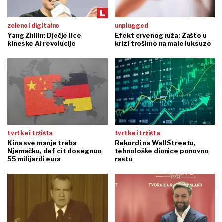
zeleno i digitalno
unplugged
Yang Zhilin: Dječje lice
Efekt crvenog ruža: Zašto u
kineske AI revolucije
krizi trošimo na male luksuze
tvrtke i tržišta
tvrtke i tržišta
Kina sve manje treba
Rekordi na Wall Streetu,
Njemačku, deficit dosegnuo
tehnološke dionice ponovno
55 milijardi eura
rastu