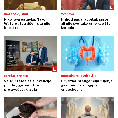
na današnji dan
zvečevo
Nixonova ostavka: Nakon
Prihod pada, gubitak raste,
Watergatea više ništa nije
ali nije sve tako crno kao što
bilo isto
izgleda
tvrtke i tržišta
menadžersko zdravlje
Velik interes za subvencije
Umjetna inteligencija mijenja
puni knjige narudžbi
gastroenterologiju i
proizvođača dizala
endoskopiju