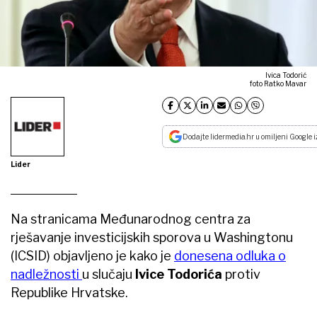
Ivica Todorić
foto Ratko Mavar
Dodajte lidermedia.hr u omiljeni Google i
Lider
Na stranicama Međunarodnog centra za
rješavanje investicijskih sporova u Washingtonu
(ICSID) objavljeno je kako je
donesena odluka o
nadležnosti
u slučaju
Ivice Todorića
protiv
Republike Hrvatske.