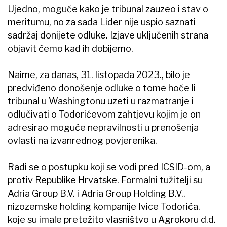
Ujedno, moguće kako je tribunal zauzeo i stav o
meritumu, no za sada Lider nije uspio saznati
sadržaj donijete odluke. Izjave uključenih strana
objavit ćemo kad ih dobijemo.
Naime, za danas, 31. listopada 2023., bilo je
predviđeno donošenje odluke o tome hoće li
tribunal u Washingtonu uzeti u razmatranje i
odlučivati o Todorićevom zahtjevu kojim je on
adresirao moguće nepravilnosti u prenošenja
ovlasti na izvanrednog povjerenika.
Radi se o postupku koji se vodi pred ICSID-om, a
protiv Republike Hrvatske. Formalni tužitelji su
Adria Group B.V. i Adria Group Holding B.V.,
nizozemske holding kompanije Ivice Todorića,
koje su imale pretežito vlasništvo u Agrokoru d.d.