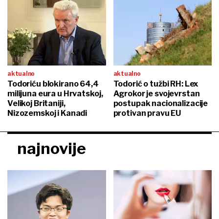
aktualno
aktualno
Todoriću blokirano 64,4
Todorić o tužbi RH: Lex
milijuna eura u Hrvatskoj,
Agrokor je svojevrstan
Velikoj Britaniji,
postupak nacionalizacije
Nizozemskoj i Kanadi
protivan pravu EU
najnovije