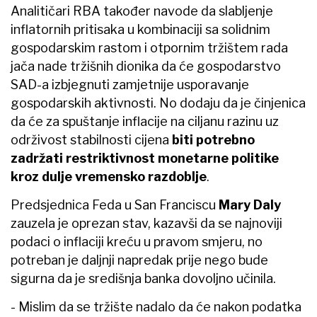
Analitičari RBA također navode da slabljenje
inflatornih pritisaka u kombinaciji sa solidnim
gospodarskim rastom i otpornim tržištem rada
jača nade tržišnih dionika da će gospodarstvo
SAD-a izbjegnuti zamjetnije usporavanje
gospodarskih aktivnosti. No dodaju da je činjenica
da će za spuštanje inflacije na ciljanu razinu uz
održivost stabilnosti cijena
biti potrebno
zadržati restriktivnost monetarne politike
kroz dulje vremensko razdoblje
.
Predsjednica Feda u San Franciscu
Mary Daly
zauzela je oprezan stav, kazavši da se najnoviji
podaci o inflaciji kreću u pravom smjeru, no
potreban je daljnji napredak prije nego bude
sigurna da je središnja banka dovoljno učinila.
- Mislim da se tržište nadalo da će nakon podatka