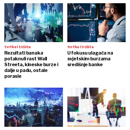
tvrtke i tržišta
tvrtke i tržišta
Rezultati banaka
U fokusu ulagača na
potaknuli rast Wall
svjetskim burzama
Streeta, kineske burze i
središnje banke
dalje u padu, ostale
porasle