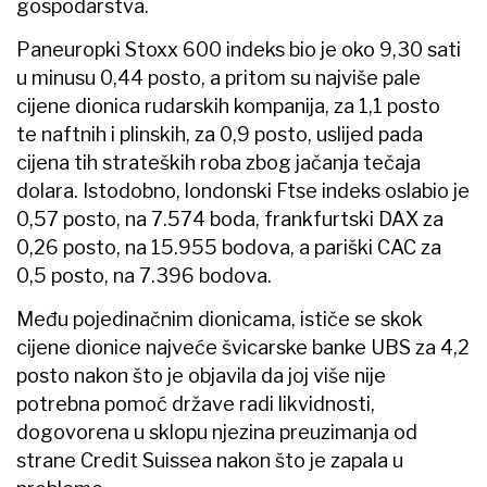
gospodarstva.
Paneuropki Stoxx 600 indeks bio je oko 9,30 sati
u minusu 0,44 posto, a pritom su najviše pale
cijene dionica rudarskih kompanija, za 1,1 posto
te naftnih i plinskih, za 0,9 posto, uslijed pada
cijena tih strateških roba zbog jačanja tečaja
dolara. Istodobno, londonski Ftse indeks oslabio je
0,57 posto, na 7.574 boda, frankfurtski DAX za
0,26 posto, na 15.955 bodova, a pariški CAC za
0,5 posto, na 7.396 bodova.
Među pojedinačnim dionicama, ističe se skok
cijene dionice najveće švicarske banke UBS za 4,2
posto nakon što je objavila da joj više nije
potrebna pomoć države radi likvidnosti,
dogovorena u sklopu njezina preuzimanja od
strane Credit Suissea nakon što je zapala u