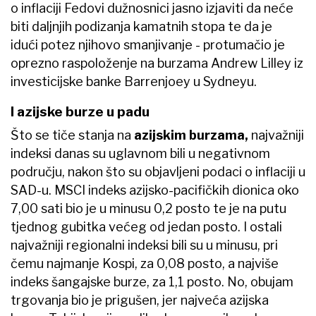
o inflaciji Fedovi dužnosnici jasno izjaviti da neće
biti daljnjih podizanja kamatnih stopa te da je
idući potez njihovo smanjivanje - protumačio je
oprezno raspoloženje na burzama Andrew Lilley iz
investicijske banke Barrenjoey u Sydneyu.
I azijske burze u padu
Što se tiče stanja na
azijskim burzama,
najvažniji
indeksi danas su uglavnom bili u negativnom
području, nakon što su objavljeni podaci o inflaciji u
SAD-u. ​MSCI indeks azijsko-pacifičkih dionica oko
7,00 sati bio je u minusu 0,2 posto te je na putu
tjednog gubitka većeg od jedan posto. I ostali
najvažniji regionalni indeksi bili su u minusu, pri
čemu najmanje Kospi, za 0,08 posto, a najviše
indeks šangajske burze, za 1,1 posto. No, obujam
trgovanja bio je prigušen, jer najveća azijska