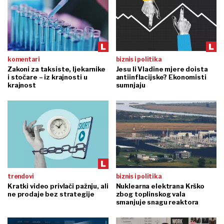
komentari
biznis i politika
Zakoni za taksiste, ljekarnike
Jesu li Vladine mjere doista
i stočare – iz krajnosti u
antiinflacijske? Ekonomisti
krajnost
sumnjaju
trendovi
biznis i politika
Kratki video privlači pažnju, ali
Nuklearna elektrana Krško
ne prodaje bez strategije
zbog toplinskog vala
smanjuje snagu reaktora