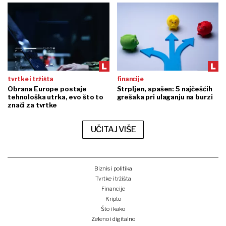
tvrtke i tržišta
financije
Obrana Europe postaje
Strpljen, spašen: 5 najčešćih
tehnološka utrka, evo što to
grešaka pri ulaganju na burzi
znači za tvrtke
UČITAJ VIŠE
Biznis i politika
Tvrtke i tržišta
Financije
Kripto
Što i kako
Zeleno i digitalno