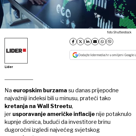
foto Shutterstock
Dodajte lidermedia.hr u omiljeni Google i
Lider
Na
europskim burzama
su danas prijepodne
najvažniji indeksi bili u minusu, prateći tako
kretanja na Wall Streetu
,
jer
usporavanje američke inflacije
nije potaknulo
kupnje dionica, budući da investitore brinu
dugoročni izgledi najvećeg svjetskog