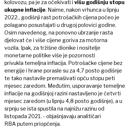
kolovozu, pa je za očekivati i
višu godišnju stopu
ukupne inflacije
. Naime, nakon vrhunca u lipnju
2022., godišnji rast potrošačkih cijena počeo je
polagano posustajati u drugoj polovici godine.
Osim navedenog, na ponovno ubrzanje rasta
djelovat će i više cijene goriva za motorna
vozila. Ipak, za tržišne dionike i nositelje
monetarne politike više je pozornosti
privukla temeljna inflacija. Potrošačke cijene bez
energije i hrane porasle su za 4,7 posto godišnje
te tako nastavile premašivati opću stopu peti
mjesec zaredom. Međutim, usporavanje temeljne
inflacije na godišnjoj razini nastavljeno je četvrti
mjesec zaredom (u lipnju 4,8 posto godišnje), a u
srpnju se ista spustila na najnižu razinu od
listopada 2021. - objašnjavaju analitičari
RBA putem priopćenja.