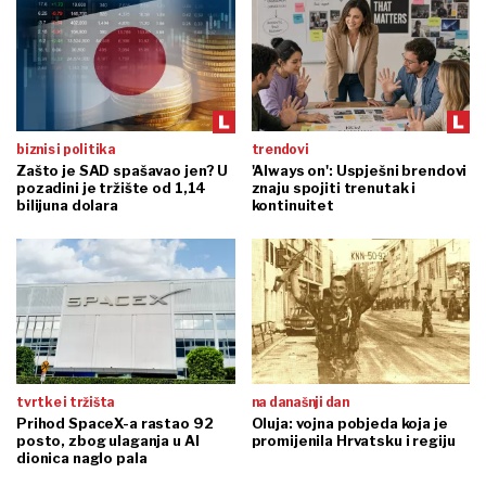
biznis i politika
trendovi
Zašto je SAD spašavao jen? U
'Always on': Uspješni brendovi
pozadini je tržište od 1,14
znaju spojiti trenutak i
bilijuna dolara
kontinuitet
tvrtke i tržišta
na današnji dan
Prihod SpaceX-a rastao 92
Oluja: vojna pobjeda koja je
posto, zbog ulaganja u AI
promijenila Hrvatsku i regiju
dionica naglo pala