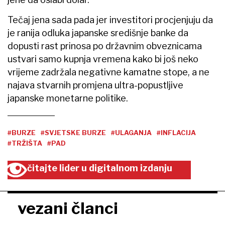
Tečaj jena sada pada jer investitori procjenjuju da
je ranija odluka japanske središnje banke da
dopusti rast prinosa po državnim obveznicama
ustvari samo kupnja vremena kako bi još neko
vrijeme zadržala negativne kamatne stope, a ne
najava stvarnih promjena ultra-popustljive
japanske monetarne politike.
#BURZE
#SVJETSKE BURZE
#ULAGANJA
#INFLACIJA
#TRŽIŠTA
#PAD
čitajte lider u digitalnom izdanju
vezani članci