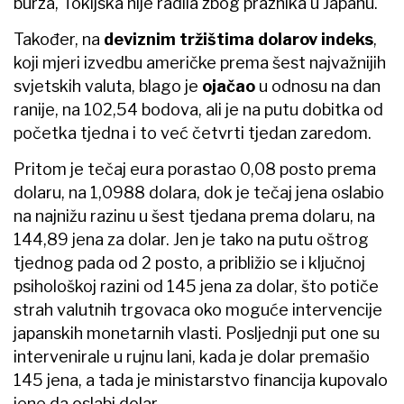
burza, Tokijska nije radila zbog praznika u Japanu.
Također, na
deviznim tržištima dolarov indeks
,
koji mjeri izvedbu američke prema šest najvažnijih
svjetskih valuta, blago je
ojačao
u odnosu na dan
ranije, na 102,54 bodova, ali je na putu dobitka od
početka tjedna i to već četvrti tjedan zaredom.
Pritom je tečaj eura porastao 0,08 posto prema
dolaru, na 1,0988 dolara, dok je tečaj jena oslabio
na najnižu razinu u šest tjedana prema dolaru, na
144,89 jena za dolar. ​Jen je tako na putu oštrog
tjednog pada od 2 posto, a približio se i ključnoj
psihološkoj razini od 145 jena za dolar, što potiče
strah valutnih trgovaca oko moguće intervencije
japanskih monetarnih vlasti. Posljednji put one su
intervenirale u rujnu lani, kada je dolar premašio
145 jena, a tada je ministarstvo financija kupovalo
jene da oslabi dolar.