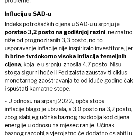
probleme.
Inflacija u SAD-u
Indeks potrošačkih cijena u SAD-u u srpnju je
porstao 3,2 posto na godišnjoj razini
, neznatno
niže od prognoziranih 3,3 posto, no to
usporavanje inflacije nije inspiriralo investitore, jer
ih
brine tvrdokorno visoka inflacija temeljnih
cijena
, koja je u srpnju iznosila 4,7 posto. Nisu
stoga sigurni hoće li Fed zaista zaustaviti ciklus
monetarnog zaoštravanja te od iduće godine čak
i spuštati kamatne stope.
- U odnosu na srpanj 2022., opća stopa
inflacije blago je ubrzala, s 3,0 posto na 3,2 posto,
zbog slabijeg učinka baznog razdoblja kod cijena
energije u odnosu na mjesec ranije. Učinak
baznog razdoblja vjerojatno će dodatno oslabiti u