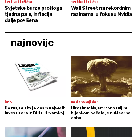
tvrtke i tržišta
tvrtke i tržišta
Svjetske burze prošloga
Wall Street na rekordnim
tjedna pale, inflacija i
razinama, u fokusu Nvidia
dalje povišena
najnovije
info
na današnji dan
Doznajte tko je osam najvećih
Hirošima: Najsmrtonosnijim
investitora iz BiH u Hrvatskoj
bljeskom počelo je nuklearno
doba