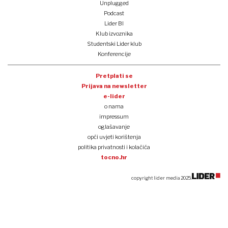
Unplugged
Podcast
Lider BI
Klub izvoznika
Studentski Lider klub
Konferencije
Pretplati se
Prijava na newsletter
e-lider
o nama
impressum
oglašavanje
opći uvjeti korištenja
politika privatnosti i kolačića
tocno.hr
copyright lider media 2025.