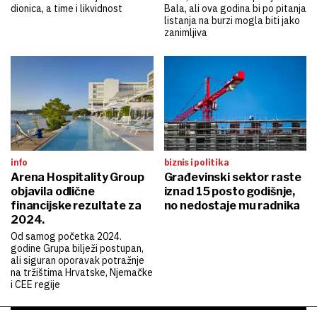
dionica, a time i likvidnost
Bala, ali ova godina bi po pitanja
listanja na burzi mogla biti jako
zanimljiva
info
biznis i politika
Arena Hospitality Group
Građevinski sektor raste
objavila odlične
iznad 15 posto godišnje,
financijske rezultate za
no nedostaje mu radnika
2024.
Od samog početka 2024.
godine Grupa bilježi postupan,
ali siguran oporavak potražnje
na tržištima Hrvatske, Njemačke
i CEE regije