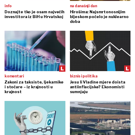
info
na današnji dan
Doznajte tko je osam najvećih
Hirošima: Najsmrtonosnijim
investitora iz BiH u Hrvatskoj
bljeskom počelo je nuklearno
doba
komentari
biznis i politika
Zakoni za taksiste, ljekarnike
Jesu li Vladine mjere doista
i stočare – iz krajnosti u
antiinflacijske? Ekonomisti
krajnost
sumnjaju