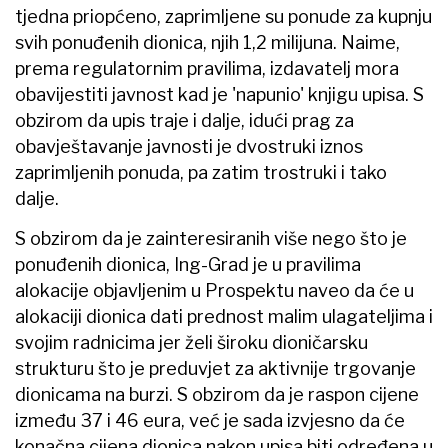
tjedna priopćeno, zaprimljene su ponude za kupnju
svih ponuđenih dionica, njih 1,2 milijuna. Naime,
prema regulatornim pravilima, izdavatelj mora
obavijestiti javnost kad je 'napunio' knjigu upisa. S
obzirom da upis traje i dalje, idući prag za
obavještavanje javnosti je dvostruki iznos
zaprimljenih ponuda, pa zatim trostruki i tako
dalje.
S obzirom da je zainteresiranih više nego što je
ponuđenih dionica, Ing-Grad je u pravilima
alokacije objavljenim u Prospektu naveo da će u
alokaciji dionica dati prednost malim ulagateljima i
svojim radnicima jer želi široku dioničarsku
strukturu što je preduvjet za aktivnije trgovanje
dionicama na burzi. S obzirom da je raspon cijene
između 37 i 46 eura, već je sada izvjesno da će
konačna cijena dionica nakon upisa biti određena u