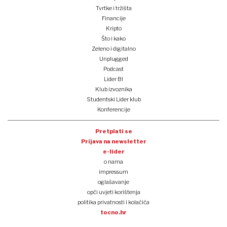
Tvrtke i tržišta
Financije
Kripto
Što i kako
Zeleno i digitalno
Unplugged
Podcast
Lider BI
Klub izvoznika
Studentski Lider klub
Konferencije
Pretplati se
Prijava na newsletter
e-lider
o nama
impressum
oglašavanje
opći uvjeti korištenja
politika privatnosti i kolačića
tocno.hr