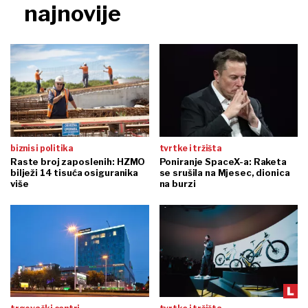
najnovije
biznis i politika
tvrtke i tržišta
Raste broj zaposlenih: HZMO
Poniranje SpaceX-a: Raketa
bilježi 14 tisuća osiguranika
se srušila na Mjesec, dionica
više
na burzi