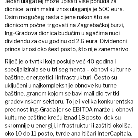
Jedan ulagatelj može upisati više ponuda za
dionice, a minimalni iznos ulaganja je 500 eura.
Osim mogućeg rasta cijene nakon što se
dionicom počne trgovati na Zagrebačkoj burzi,
Ing-Gradova dionica budućim ulagačima nudi
dividendu za ovu godinu od 2,6 eura. Dividendni
prinos iznosi oko šest posto, što nije zanemarivo.
Riječ je o tvrtki koja posluje već 40 godina i
specijalizirala se u tri segmenta – obnovi kulturne
baštine, energetici i infrastrukturi. Često su
uključeni u najkompleksnije obnove kulturne
baštine, granom kojom se bavi mali dio tvrtki
građevinskom sektoru. To je i velika konkurentska
prednost Ing-Grada jer se EBITDA marže u obnovi
kulturne baštine kreću iznad 18 posto, dok su
skromnije u energiji, infrastrukturi i zaštiti okoliša,
oko 10 do 11 posto, tvrde analitičari InterCapitala.