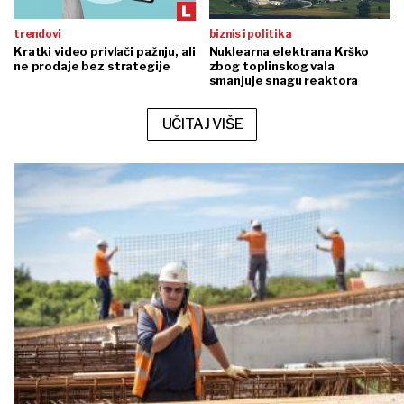
trendovi
biznis i politika
Kratki video privlači pažnju, ali
Nuklearna elektrana Krško
ne prodaje bez strategije
zbog toplinskog vala
smanjuje snagu reaktora
UČITAJ VIŠE