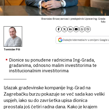
Branislav Brizar, osnivač i predsjednik Uprave Ing-Grada
foto
Dodajte lidermedia.hr u omiljeni Google i
Tomislav Pili
Dionice su ponuđene radnicima Ing-Grada,
građanima, odnosno malim investitorima te
institucionalnim investitorima
Izlazak građevinske kompanije Ing-Grad na
Zagrebačku burzu pokazuje se već sada kao veliki
uspjeh, iako su do završetka upisa dionica
preostala još četiri radna dana. Kako je krajem