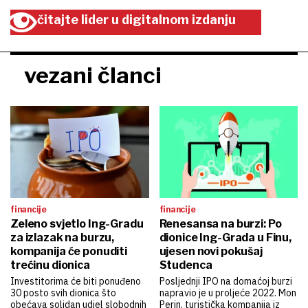
čitajte lider u digitalnom izdanju
vezani članci
financije
financije
Zeleno svjetlo Ing-Gradu
Renesansa na burzi: Po
za izlazak na burzu,
dionice Ing-Grada u Finu,
kompanija će ponuditi
ujesen novi pokušaj
trećinu dionica
Studenca
Investitorima će biti ponuđeno
Posljednji IPO na domaćoj burzi
30 posto svih dionica što
napravio je u proljeće 2022. Mon
obećava solidan udjel slobodnih
Perin, turistička kompanija iz