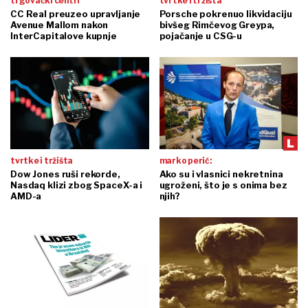
trgovački centri
tvrtke i tržišta
CC Real preuzeo upravljanje
Porsche pokrenuo likvidaciju
Avenue Mallom nakon
bivšeg Rimčevog Greypa,
InterCapitalove kupnje
pojačanje u CSG-u
tvrtke i tržišta
marko perić:
Dow Jones ruši rekorde,
Ako su i vlasnici nekretnina
Nasdaq klizi zbog SpaceX-a i
ugroženi, što je s onima bez
AMD-a
njih?