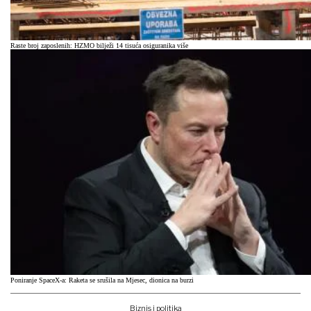
Raste broj zaposlenih: HZMO bilježi 14 tisuća osiguranika više
Poniranje SpaceX-a: Raketa se srušila na Mjesec, dionica na burzi
Biznis i politika