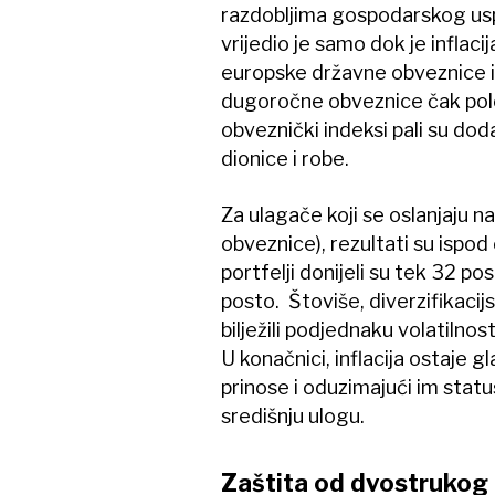
razdobljima gospodarskog usp
vrijedio je samo dok je inflacij
europske državne obveznice iz
dugoročne obveznice čak polo
obveznički indeksi pali su dod
dionice i robe.
Za ulagače koji se oslanjaju 
obveznice), rezultati su ispod
portfelji donijeli su tek 32 
posto. Štoviše, diverzifikacijs
bilježili podjednaku volatilnos
U konačnici, inflacija ostaje g
prinose i oduzimajući im stat
središnju ulogu.
Zaštita od dvostrukog 