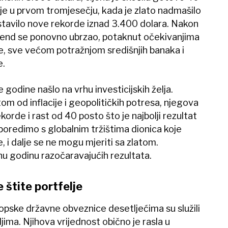
 je u prvom tromjesečju, kada je zlato nadmašilo
stavilo nove rekorde iznad 3.400 dolara. Nakon
 trend se ponovno ubrzao, potaknut očekivanjima
e, sve većom potražnjom središnjih banaka i
e.
 godine našlo na vrhu investicijskih želja.
om od inflacije i geopolitičkih potresa, njegova
korde i rast od 40 posto što je najbolji rezultat
oredimo s globalnim tržištima dionica koje
, i dalje se ne mogu mjeriti sa zlatom.
nu godinu razočaravajućih rezultata.
 štite portfelje
ropske državne obveznice desetljećima su služili
jima. Njihova vrijednost obično je rasla u