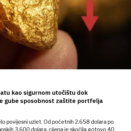
zlatu kao sigurnom utočištu dok
e gube sposobnost zaštite portfelja
elo povijesni uzlet. Od početnih 2.658 dolara po
anskih 3.600 dolara, cijena je skočila gotovo 40