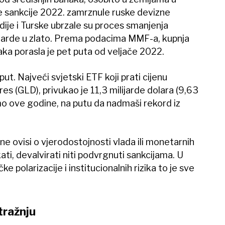
e sankcije 2022. zamrznule ruske devizne
dije i Turske ubrzale su proces smanjenja
ilijarde u zlato. Prema podacima MMF-a, kupnja
aka porasla je pet puta od veljače 2022.
i put. Najveći svjetski ETF koji prati cijenu
es (GLD), privukao je 11,3 milijarde dolara (9,63
mo ove godine, na putu da nadmaši rekord iz
 ne ovisi o vjerodostojnosti vlada ili monetarnih
ati, devalvirati niti podvrgnuti sankcijama. U
ke polarizacije i institucionalnih rizika to je sve
otražnju