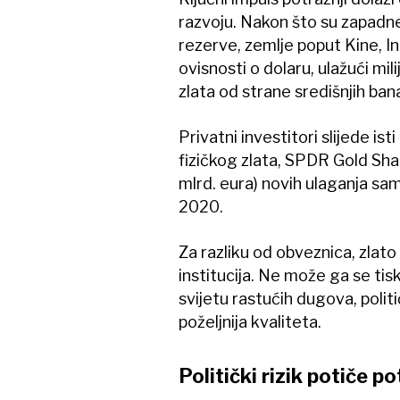
razvoju. Nakon što su zapadn
rezerve, zemlje poput Kine, In
ovisnosti o dolaru, ulažući m
zlata od strane središnjih ban
Privatni investitori slijede ist
fizičkog zlata, SPDR Gold Shar
mlrd. eura) novih ulaganja sa
2020.
Za razliku od obveznica, zlato
institucija. Ne može ga se tisk
svijetu rastućih dugova, politič
poželjnija kvaliteta.
Politički rizik potiče p