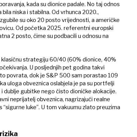
oravanja, kada su dionice padale. No taj odnos
a bila niska i stabilna. Od vrhunca 2020.,
gubile su oko 20 posto vrijednosti, a američke
vicu. Od početka 2025. referentni europski
atna 2 posto, čime su podbacili u odnosu na
na klasičnu strategiju 60/40 (60% dionice, 40%
 očekivanja. U posljednjih pet godina takvi
posto povrata, dok je S&P 500 sam porastao 109
ka uloga obveznica oslabjela je pa su portfelji
t i dublje gubitke nego čisto dioničke alokacije.
lavni neprijatelj obveznica, nagrizajući realne
us “sigurne luke”. U tom vakuumu zlato preuzima
rizika