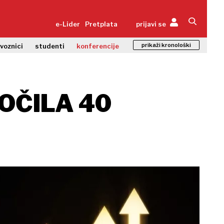
e-Lider
Pretplata
prijavi se
prikaži kronološki
zvoznici
studenti
konferencije
KOČILA 40