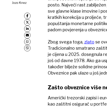
Jozo Knez
posto. Najveći rast zabilježen
sve glavne klase imovine i po
kratkih korekcija u proljeće,
popuštanja monetarne politik
padom povjerenja u obveznic
Zbog svega toga,
zlato
se ove
Tradicionalno smatrano zaštit
je cijena u 2025. dosegnula re
još od davne 1978. Ako ga usp
također bilježe solidne prinose
Obveznice pak ulaze u još jed
Zašto obveznice više ne
Američki trezorski zapisi i eu
kao zaštitni osigurač u portfel