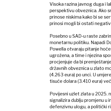
Visoka razina javnog duga i l
perspektivu obveznica. Ako sr
prinose niskima kako bi se servi
prinosi mogli bi ostati negati
Posebno u SAD-u raste zabrin
monetarnu politiku. Napadi 
Powella otvaraju pitanje hoće 
ugrožena, a time i njezina spo
procjenjuje da bi premještanje
državnih obveznica u zlato mo
(4.263 eura) po unci. U umjer
tisuće dolara (3.410 eura) ve
Povijesni uzlet zlata u 2025. 
signalizira dublju promjenu u 
defenzivnu ulogu, a politički 