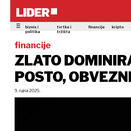
biznis i
tvrtke i
financije
kripto
politika
tržišta
financije
ZLATO DOMINIRA
POSTO, OBVEZN
9. rujna 2025.