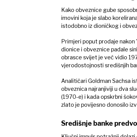
Kako obveznice gube sposobnos
imovini koja je slabo korelira
istodobno iz dioničkog i obv
Primjeri poput prodaje nakon 
dionice i obveznice padale sin
obrasce svijet je već vidio 1970
vjerodostojnosti središnjih ban
Analitičari Goldman Sachsa ist
obveznica najranjiviji u dva sl
(1970-e) i kada opskrbni šokov
zlato je povijesno donosilo iz
Središnje banke predv
Ključni impuls potražnji dolaz