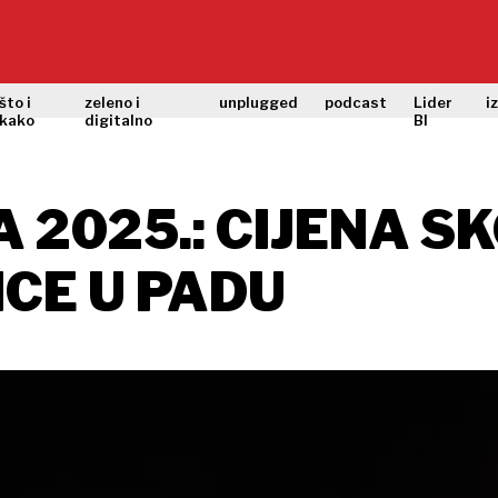
što i
zeleno i
unplugged
podcast
Lider
i
kako
digitalno
BI
 2025.: CIJENA S
ICE U PADU