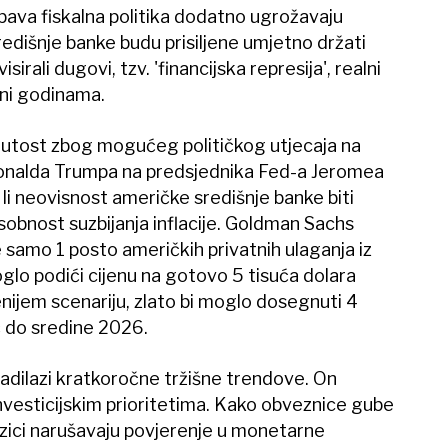
abava fiskalna politika dodatno ugrožavaju
edišnje banke budu prisiljene umjetno držati
sirali dugovi, tzv. 'financijska represija', realni
vni godinama.
utost zbog mogućeg političkog utjecaja na
Donalda Trumpa na predsjednika Fed-a Jeromea
li neovisnost američke središnje banke biti
sobnost suzbijanja inflacije. Goldman Sachs
 samo 1 posto američkih privatnih ulaganja iz
glo podići cijenu na gotovo 5 tisuća dolara
enijem scenariju, zlato bi moglo dosegnuti 4
ć do sredine 2026.
nadilazi kratkoročne tržišne trendove. On
investicijskim prioritetima. Kako obveznice gube
rizici narušavaju povjerenje u monetarne