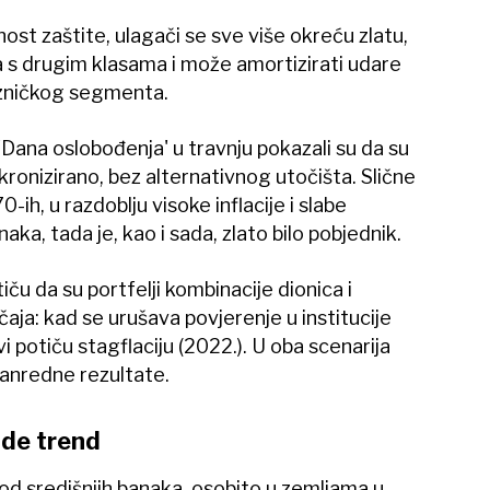
t zaštite, ulagači se sve više okreću zlatu,
na s drugim klasama i može amortizirati udare
ezničkog segmenta.
'Dana oslobođenja' u travnju pokazali su da su
kronizirano, bez alternativnog utočišta. Slične
-ih, u razdoblju visoke inflacije i slabe
aka, tada je, kao i sada, zlato bilo pobjednik.
iču da su portfelji kombinacije dionica i
učaja: kad se urušava povjerenje u institucije
i potiču stagflaciju (2022.). U oba scenarija
vanredne rezultate.
ode trend
i od središnjih banaka, osobito u zemljama u