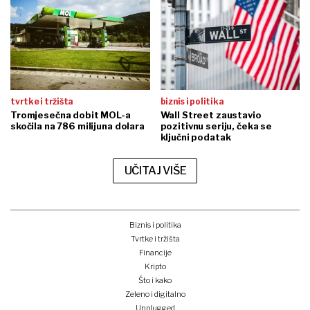
tvrtke i tržišta
biznis i politika
Tromjesečna dobit MOL-a
Wall Street zaustavio
skočila na 786 milijuna dolara
pozitivnu seriju, čeka se
ključni podatak
UČITAJ VIŠE
Biznis i politika
Tvrtke i tržišta
Financije
Kripto
Što i kako
Zeleno i digitalno
Unplugged