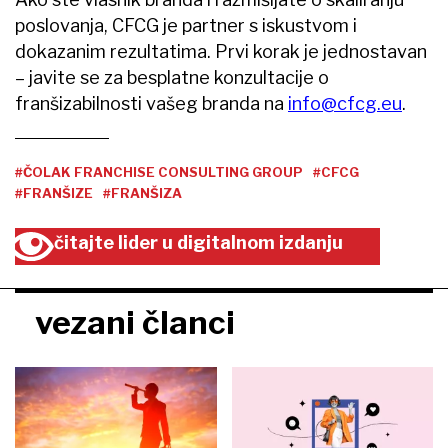
poslovanja, CFCG je partner s iskustvom i
dokazanim rezultatima. Prvi korak je jednostavan
– javite se za besplatne konzultacije o
franšizabilnosti vašeg branda na
info@cfcg.eu
.
#ČOLAK FRANCHISE CONSULTING GROUP
#CFCG
#FRANŠIZE
#FRANŠIZA
čitajte lider u digitalnom izdanju
vezani članci