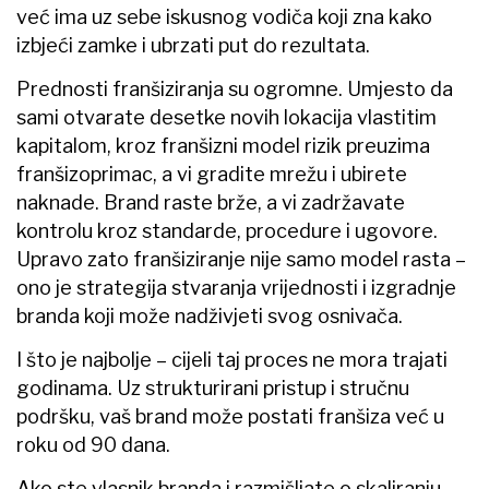
već ima uz sebe iskusnog vodiča koji zna kako
izbjeći zamke i ubrzati put do rezultata.
Prednosti franšiziranja su ogromne. Umjesto da
sami otvarate desetke novih lokacija vlastitim
kapitalom, kroz franšizni model rizik preuzima
franšizoprimac, a vi gradite mrežu i ubirete
naknade. Brand raste brže, a vi zadržavate
kontrolu kroz standarde, procedure i ugovore.
Upravo zato franšiziranje nije samo model rasta –
ono je strategija stvaranja vrijednosti i izgradnje
branda koji može nadživjeti svog osnivača.
I što je najbolje – cijeli taj proces ne mora trajati
godinama. Uz strukturirani pristup i stručnu
podršku, vaš brand može postati franšiza već u
roku od 90 dana.
Ako ste vlasnik branda i razmišljate o skaliranju