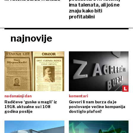
ima talenata, ali još ne
znaju kako biti
profitabilni
najnovije
na današnji dan
komentari
Radićeve ‘guske u magli’ iz
Govori li nam burza da je
1918. aktualne su i 108
poslovanje većine kompanija
godina poslije
dostiglo plafon?