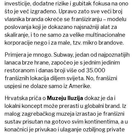
investicije, dodatne rizike i gubitak fokusa na ono
što je već izgrađeno. Upravo zato sve veći broj
vlasnika branda okreće se franšiziranju – modelu
poslovanja koji je dokazano najsnažniji alat za
skaliranje, i to ne samo za velike multinacionalne
korporacije nego i za male, tzv. mikro brandove.
Primjera je mnogo. Subway, jedan od najpoznatijih
lanaca brze hrane, započeo je s jednim jedinim
restoranom i danas broji više od 35.000
franšiznih lokacija diljem svijeta. No, franšizni
uspjesi ne dolaze samo iz Amerike.
Hrvatska priča o
Muzeju Iluzija
dokaz je da i
lokalni koncept može prerasti u globalni brand. Iz
malog zagrebačkog muzeja izrastao je franšizni
sustav prisutan na gotovo svim kontinentima, a u
konačnici je privukao i ulaganje ozbiljnog private