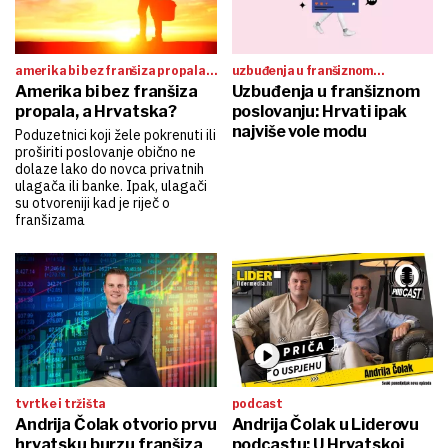
amerika bi bez franšiza propala,
uzbuđenja u franšiznom
a hrvatska…
Amerika bi bez franšiza
poslovanju
Uzbuđenja u franšiznom
propala, a Hrvatska?
poslovanju: Hrvati ipak
najviše vole modu
Poduzetnici koji žele pokrenuti ili
proširiti poslovanje obično ne
dolaze lako do novca privatnih
ulagača ili banke. Ipak, ulagači
su otvoreniji kad je riječ o
franšizama
tvrtke i tržišta
podcast
Andrija Čolak otvorio prvu
Andrija Čolak u Liderovu
hrvatsku burzu franšiza
podcastu: U Hrvatskoj