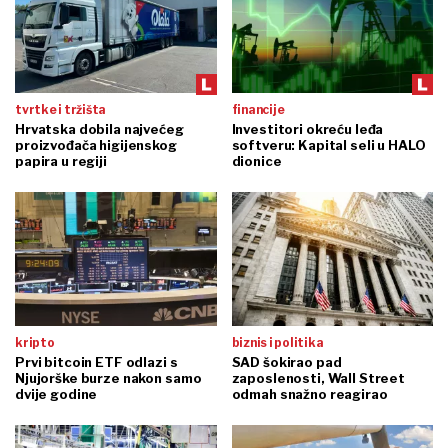
tvrtke i tržišta
financije
Hrvatska dobila najvećeg
Investitori okreću leđa
proizvođača higijenskog
softveru: Kapital seli u HALO
papira u regiji
dionice
kripto
biznis i politika
Prvi bitcoin ETF odlazi s
SAD šokirao pad
Njujorške burze nakon samo
zaposlenosti, Wall Street
dvije godine
odmah snažno reagirao