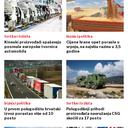
tvrtke i tržišta
biznis i politika
Kineski proizvođači spašavaju
Cijene hrane opet porasle u
posrnule europske tvornice
srpnju, na najvišu razinu u 3,5
automobila
godine
biznis i politika
tvrtke i tržišta
U prvom polugodištu hrvatski
Polugodišnji prihodi
izvoz porastao više od 10
proizvođača naoružanja CSG
posto
skočili za 17 posto