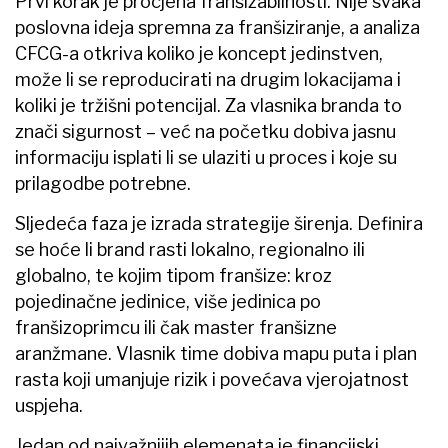
Prvi korak je procjena franšizabilnosti. Nije svaka
poslovna ideja spremna za franšiziranje, a analiza
CFCG-a otkriva koliko je koncept jedinstven,
može li se reproducirati na drugim lokacijama i
koliki je tržišni potencijal. Za vlasnika branda to
znači sigurnost – već na početku dobiva jasnu
informaciju isplati li se ulaziti u proces i koje su
prilagodbe potrebne.
Sljedeća faza je izrada strategije širenja. Definira
se hoće li brand rasti lokalno, regionalno ili
globalno, te kojim tipom franšize: kroz
pojedinačne jedinice, više jedinica po
franšizoprimcu ili čak master franšizne
aranžmane. Vlasnik time dobiva mapu puta i plan
rasta koji umanjuje rizik i povećava vjerojatnost
uspjeha.
Jedan od najvažnijih elemenata je financijski