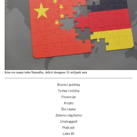
Kina sve manje treba Njemačku, deficit dosegnuo 55 milijardi eura
Biznis i politika
Tvrtke i tržišta
Financije
Kripto
Što i kako
Zeleno i digitalno
Unplugged
Podcast
Lider BI