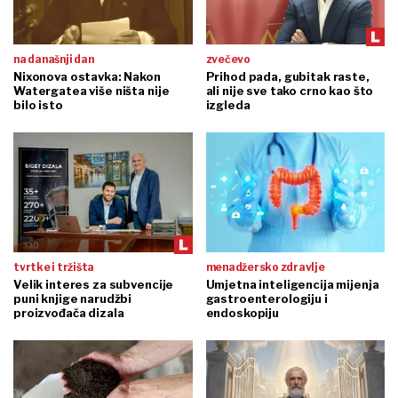
na današnji dan
zvečevo
Nixonova ostavka: Nakon
Prihod pada, gubitak raste,
Watergatea više ništa nije
ali nije sve tako crno kao što
bilo isto
izgleda
tvrtke i tržišta
menadžersko zdravlje
Velik interes za subvencije
Umjetna inteligencija mijenja
puni knjige narudžbi
gastroenterologiju i
proizvođača dizala
endoskopiju