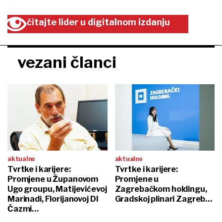
čitajte lider u digitalnom izdanju
vezani članci
aktualno
aktualno
Tvrtke i karijere:
Tvrtke i karijere:
Promjene u Županovom
Promjene u
Ugo groupu, Matijevićevoj
Zagrebačkom holdingu,
Marinadi, Florijanovoj DI
Gradskoj plinari Zagreb…
Čazmi…