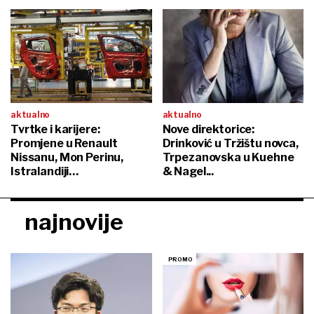
aktualno
aktualno
Tvrtke i karijere:
Nove direktorice:
Promjene u Renault
Drinković u Tržištu novca,
Nissanu, Mon Perinu,
Trpezanovska u Kuehne
Istralandiji…
& Nagel...
najnovije