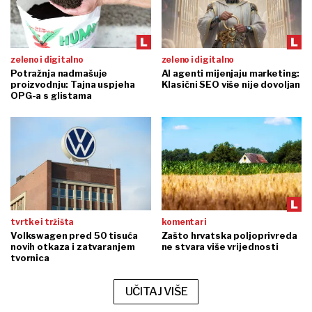
zeleno i digitalno
zeleno i digitalno
Potražnja nadmašuje
AI agenti mijenjaju marketing:
proizvodnju: Tajna uspjeha
Klasični SEO više nije dovoljan
OPG-a s glistama
tvrtke i tržišta
komentari
Volkswagen pred 50 tisuća
Zašto hrvatska poljoprivreda
novih otkaza i zatvaranjem
ne stvara više vrijednosti
tvornica
UČITAJ VIŠE