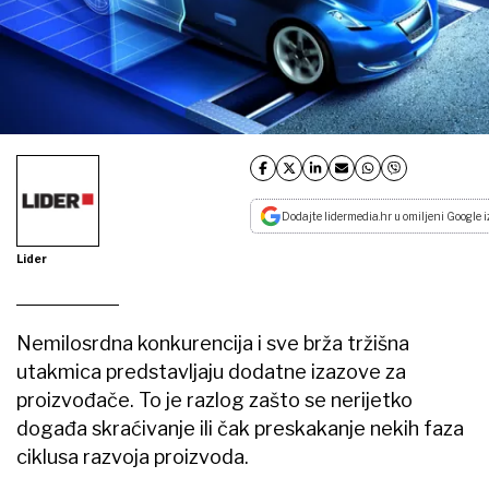
Dodajte lidermedia.hr u omiljeni Google i
Lider
Nemilosrdna konkurencija i sve brža tržišna
utakmica predstavljaju dodatne izazove za
proizvođače. To je razlog zašto se nerijetko
događa skraćivanje ili čak preskakanje nekih faza
ciklusa razvoja proizvoda.