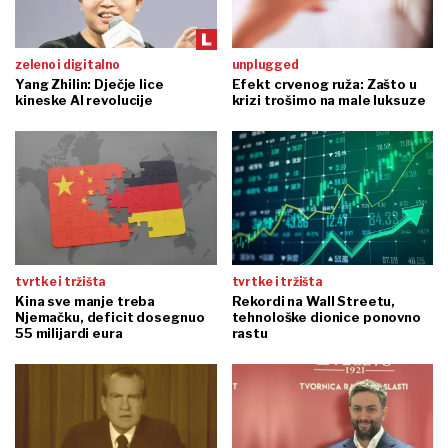
zeleno i digitalno
unplugged
Yang Zhilin: Dječje lice
Efekt crvenog ruža: Zašto u
kineske AI revolucije
krizi trošimo na male luksuze
tvrtke i tržišta
tvrtke i tržišta
Kina sve manje treba
Rekordi na Wall Streetu,
Njemačku, deficit dosegnuo
tehnološke dionice ponovno
55 milijardi eura
rastu