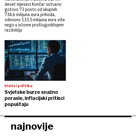
devet mjeseci Končar ostvario
gotovo 73 posto od ukupnih
734,6 milijuna eura prihoda,
odnosno 133,5 milijuna eura više
nego u istome prošlogodišnjem
razdoblju
biznis i politika
Svjetske burze snažno
porasle, inflacijski pritisci
popuštaju
najnovije