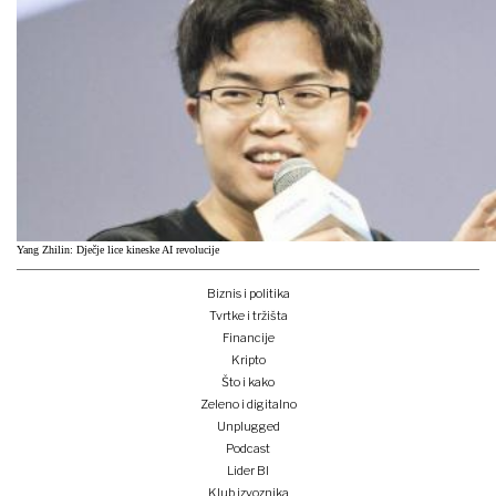
Yang Zhilin: Dječje lice kineske AI revolucije
Biznis i politika
Tvrtke i tržišta
Financije
Kripto
Što i kako
Zeleno i digitalno
Unplugged
Podcast
Lider BI
Klub izvoznika