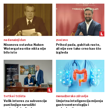
na današnji dan
zvečevo
Nixonova ostavka: Nakon
Prihod pada, gubitak raste,
Watergatea više ništa nije
ali nije sve tako crno kao što
bilo isto
izgleda
tvrtke i tržišta
menadžersko zdravlje
Velik interes za subvencije
Umjetna inteligencija mijenja
puni knjige narudžbi
gastroenterologiju i