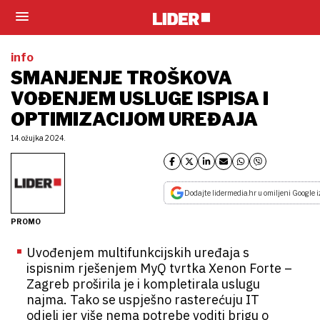
info
SMANJENJE TROŠKOVA
VOĐENJEM USLUGE ISPISA I
OPTIMIZACIJOM UREĐAJA
14. ožujka 2024.
Dodajte lidermedia.hr u omiljeni Google i
PROMO
Uvođenjem multifunkcijskih uređaja s
ispisnim rješenjem MyQ tvrtka Xenon Forte –
Zagreb proširila je i kompletirala uslugu
najma. Tako se uspješno rasterećuju IT
odjeli jer više nema potrebe voditi brigu o