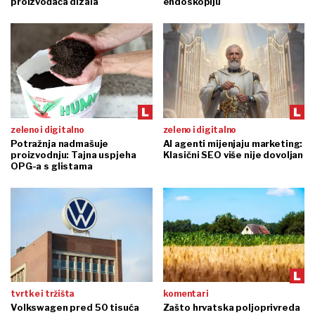
proizvođača dizala
endoskopiju
zeleno i digitalno
zeleno i digitalno
Potražnja nadmašuje
AI agenti mijenjaju marketing:
proizvodnju: Tajna uspjeha
Klasični SEO više nije dovoljan
OPG-a s glistama
tvrtke i tržišta
komentari
Volkswagen pred 50 tisuća
Zašto hrvatska poljoprivreda