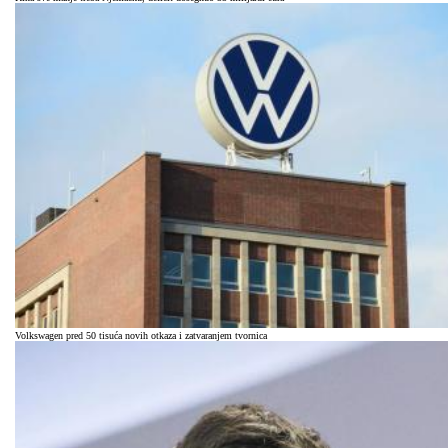
Volkswagen pred 50 tisuća novih otkaza i zatvaranjem tvornica