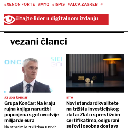
#XENON FORTE
#MYQ
#ISPIS
#ALCA ZAGREB
#
čitajte lider u digitalnom izdanju
vezani članci
grupa končar
info
Grupa Končar: Na kraju
Novi standard kvalitete
rujna knjiga narudžbi
na tržištu investicijskog
popunjena s gotovo dvije
zlata: Zlato s prestižnim
milijarde eura
certifikatima, osigurani
sefovi i osobna dostava
Na stranim je tržištima u prvih