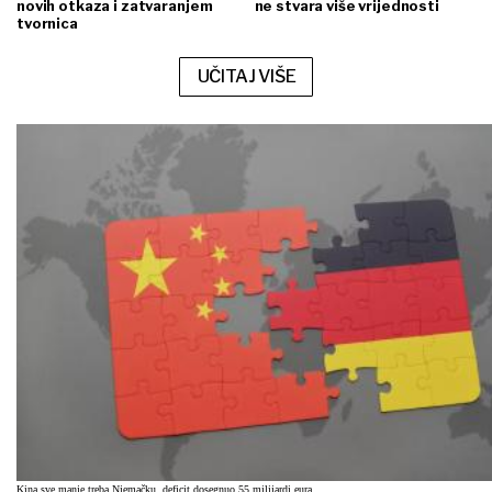
novih otkaza i zatvaranjem
ne stvara više vrijednosti
tvornica
UČITAJ VIŠE
Kina sve manje treba Njemačku, deficit dosegnuo 55 milijardi eura