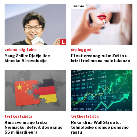
zeleno i digitalno
unplugged
Yang Zhilin: Dječje lice
Efekt crvenog ruža: Zašto u
kineske AI revolucije
krizi trošimo na male luksuze
tvrtke i tržišta
tvrtke i tržišta
Kina sve manje treba
Rekordi na Wall Streetu,
Njemačku, deficit dosegnuo
tehnološke dionice ponovno
55 milijardi eura
rastu