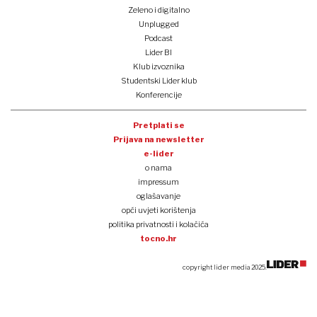
Zeleno i digitalno
Unplugged
Podcast
Lider BI
Klub izvoznika
Studentski Lider klub
Konferencije
Pretplati se
Prijava na newsletter
e-lider
o nama
impressum
oglašavanje
opći uvjeti korištenja
politika privatnosti i kolačića
tocno.hr
copyright lider media 2025.