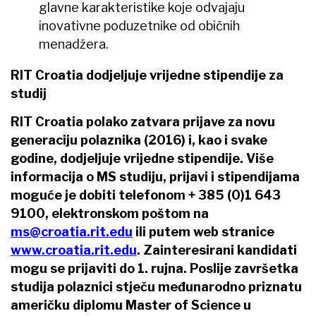
glavne karakteristike koje odvajaju
inovativne poduzetnike od običnih
menadžera.
RIT Croatia dodjeljuje vrijedne stipendije za
studij
RIT Croatia polako zatvara prijave za novu
generaciju polaznika (2016) i, kao i svake
godine, dodjeljuje vrijedne stipendije.
Više
informacija o MS studiju, prijavi i stipendijama
moguće je dobiti telefonom + 385 (0)1 643
9100, elektronskom poštom na
ms@croatia.rit.edu
ili putem web stranice
www.croatia.rit.edu
.
Zainteresirani kandidati
mogu se prijaviti do 1. rujna
.
Poslije završetka
studija polaznici stječu međunarodno priznatu
američku diplomu Master of Science u