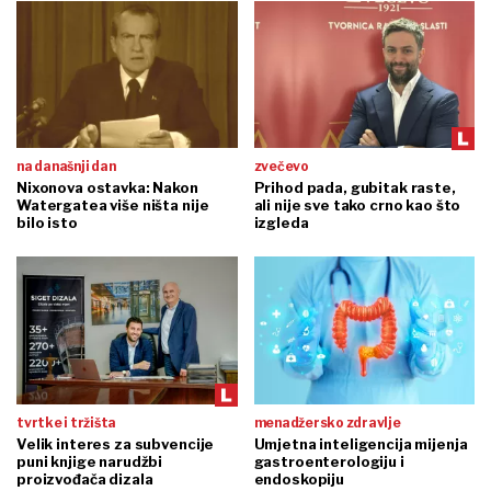
na današnji dan
zvečevo
Nixonova ostavka: Nakon
Prihod pada, gubitak raste,
Watergatea više ništa nije
ali nije sve tako crno kao što
bilo isto
izgleda
tvrtke i tržišta
menadžersko zdravlje
Velik interes za subvencije
Umjetna inteligencija mijenja
puni knjige narudžbi
gastroenterologiju i
proizvođača dizala
endoskopiju