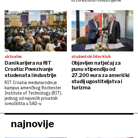
aktualno
studentski lider klub
Dani karijera na RIT
Objavljen natječaj za
Croatia: Povezivanje
punu stipendiju od
studenata i industrije
27.200 eura za američki
studij ugostiteljstva i
RIT Croatia međunarodni je
turizma
kampus američkog Rochester
Institute of Technology (RIT),
jednog od najvećih privatnih
sveučilišta u SAD-u
najnovije