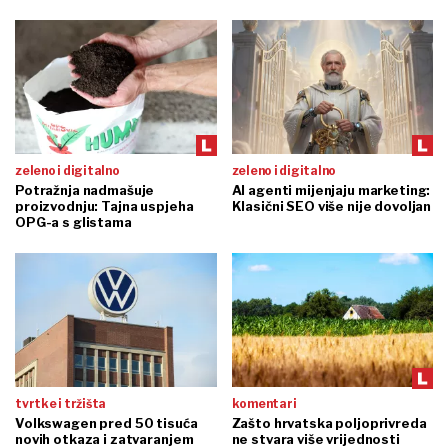
zeleno i digitalno
zeleno i digitalno
Potražnja nadmašuje
AI agenti mijenjaju marketing:
proizvodnju: Tajna uspjeha
Klasični SEO više nije dovoljan
OPG-a s glistama
tvrtke i tržišta
komentari
Volkswagen pred 50 tisuća
Zašto hrvatska poljoprivreda
novih otkaza i zatvaranjem
ne stvara više vrijednosti