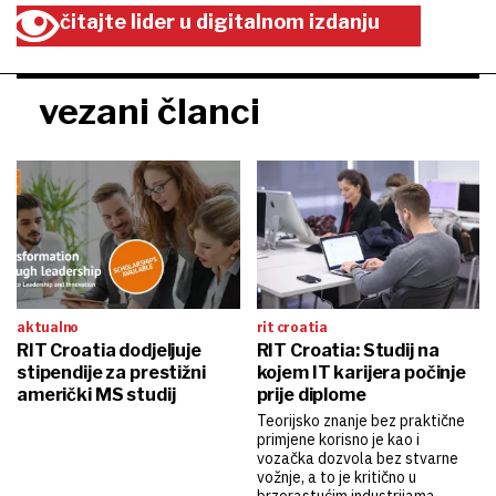
čitajte lider u digitalnom izdanju
vezani članci
aktualno
rit croatia
RIT Croatia dodjeljuje
RIT Croatia: Studij na
stipendije za prestižni
kojem IT karijera počinje
američki MS studij
prije diplome
Teorijsko znanje bez praktične
primjene korisno je kao i
vozačka dozvola bez stvarne
vožnje, a to je kritično u
brzorastućim industrijama