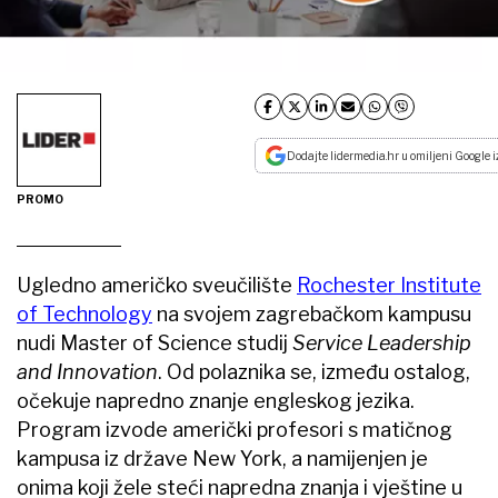
Dodajte lidermedia.hr u omiljeni Google i
PROMO
Ugledno američko sveučilište
Rochester Institute
of Technology
na svojem zagrebačkom kampusu
nudi Master of Science studij
Service Leadership
and Innovation
. Od polaznika se, između ostalog,
očekuje napredno znanje engleskog jezika.
Program izvode američki profesori s matičnog
kampusa iz države New York, a namijenjen je
onima koji žele steći napredna znanja i vještine u