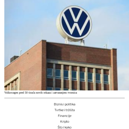
Volkswagen pred 50 tisuća novih otkaza i zatvaranjem tvornica
Biznis i politika
Tvrtke i tržišta
Financije
Kripto
Što i kako