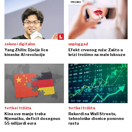
zeleno i digitalno
unplugged
Yang Zhilin: Dječje lice
Efekt crvenog ruža: Zašto u
kineske AI revolucije
krizi trošimo na male luksuze
tvrtke i tržišta
tvrtke i tržišta
Kina sve manje treba
Rekordi na Wall Streetu,
Njemačku, deficit dosegnuo
tehnološke dionice ponovno
55 milijardi eura
rastu