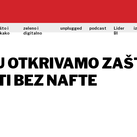
što i
zeleno i
unplugged
podcast
Lider
i
kako
digitalno
BI
U OTKRIVAMO ZAŠT
TI BEZ NAFTE