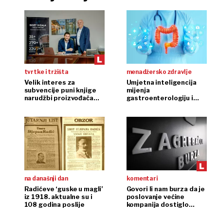
tvrtke i tržišta
menadžersko zdravlje
Velik interes za
Umjetna inteligencija
subvencije puni knjige
mijenja
narudžbi proizvođača
gastroenterologiju i
dizala
endoskopiju
na današnji dan
komentari
Radićeve ‘guske u magli’
Govori li nam burza da je
iz 1918. aktualne su i
poslovanje većine
108 godina poslije
kompanija dostiglo
plafon?