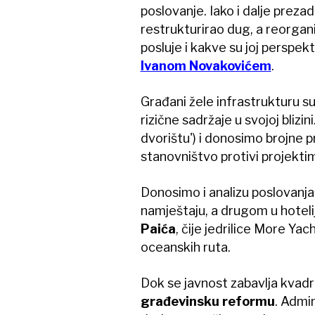
poslovanje. Iako i dalje preza
restrukturirao dug, a reorgan
posluje i kakve su joj perspe
Ivanom Novakovićem
.
Građani žele infrastrukturu su
rizične sadržaje u svojoj bliz
dvorištu') i donosimo brojne p
stanovništvo protivi projektima
Donosimo i analizu poslovanja
namještaju, a drugom u hotelij
Paića
, čije jedrilice More Ya
oceanskih ruta.
Dok se javnost zabavlja kvadra
građevinsku reformu
. Admin