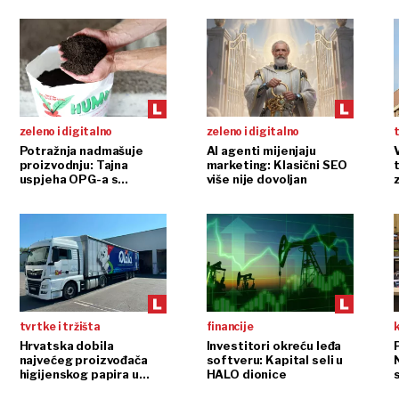
zeleno i digitalno
zeleno i digitalno
t
Potražnja nadmašuje
AI agenti mijenjaju
proizvodnju: Tajna
marketing: Klasični SEO
t
uspjeha OPG-a s
više nije dovoljan
glistama
tvrtke i tržišta
financije
Hrvatska dobila
Investitori okreću leđa
P
najvećeg proizvođača
softveru: Kapital seli u
higijenskog papira u
HALO dionice
regiji