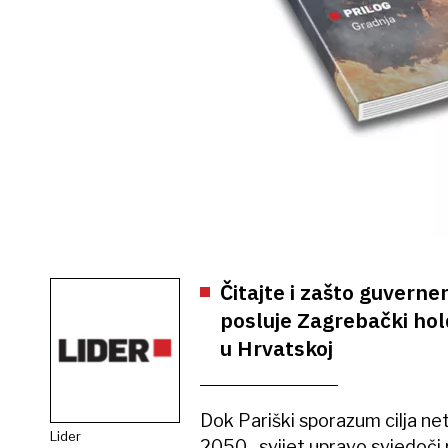
Čitajte i zašto guverner
posluje Zagrebački hold
u Hrvatskoj
Dok Pariški sporazum cilja net
Lider
2050., svijet upravo svjedoči r