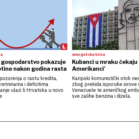
ka
energetska kriza
 gospodarstvo pokazuje
Kubanci u mraku čekaju 
otine nakon godina rasta
Amerikanci'
pozorenja o rastu kredita,
Karipski komunistički otok ne
etninama i deficitima
zbog prekida isporuke sirove n
tanje ulazi li Hrvatska u novo
Venezuele te američkog emba
e
sve zalihe benzina i dizela.