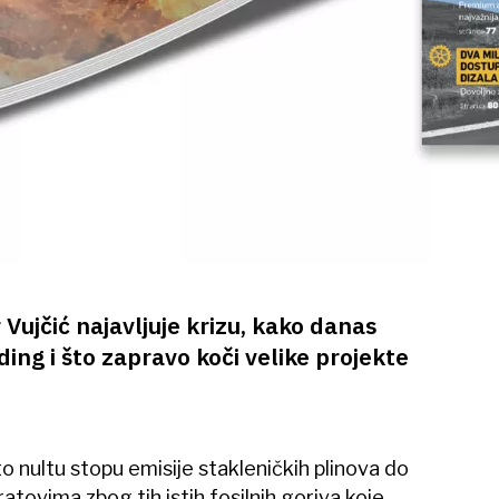
 Vujčić najavljuje krizu, kako danas
ing i što zapravo koči velike projekte
o nultu stopu emisije stakleničkih plinova do
atovima zbog tih istih fosilnih goriva koje