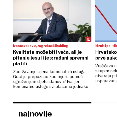
ivan novaković, zagrebački holding
biznis i politi
Kvaliteta može biti veća, ali je
Hrvatsko
pitanje jesu li je građani spremni
prve puk
platiti
Vujčićeva u
skupim nekr
Zadržavanje cijena komunalnih usluga
otvaraju pi
Grad je prepoznao kao mjeru pomoći
usporavanj
ugroženijem dijelu stanovništva, jer
komunalne usluge svi plaćamo jednako
najnovije