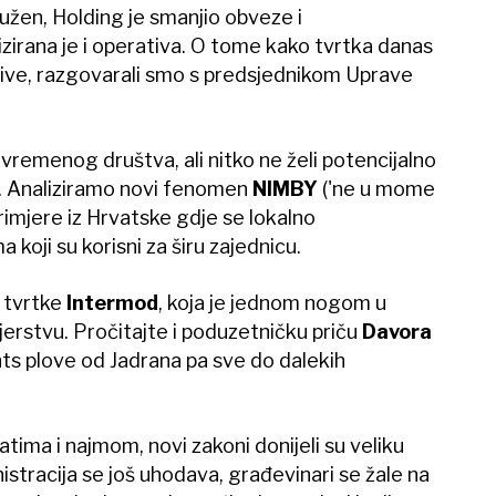
dužen, Holding je smanjio obveze i
izirana je i operativa. O tome kako tvrtka danas
ktive, razgovarali smo s predsjednikom Uprave
vremenog društva, ali nitko ne želi potencijalno
ini. Analiziramo novi fenomen
NIMBY
('ne u mome
rimjere iz Hrvatske gdje se lokalno
 koji su korisni za širu zajednicu.
 tvrtke
Intermod
, koja je jednom nogom u
erstvu. Pročitajte i poduzetničku priču
Davora
chts plove od Jadrana pa sve do dalekih
tima i najmom, novi zakoni donijeli su veliku
istracija se još uhodava, građevinari se žale na