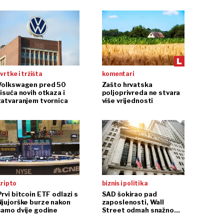
vrtke i tržišta
komentari
Volkswagen pred 50
Zašto hrvatska
isuća novih otkaza i
poljoprivreda ne stvara
zatvaranjem tvornica
više vrijednosti
kripto
biznis i politika
rvi bitcoin ETF odlazi s
SAD šokirao pad
Njujorške burze nakon
zaposlenosti, Wall
samo dvije godine
Street odmah snažno
reagirao