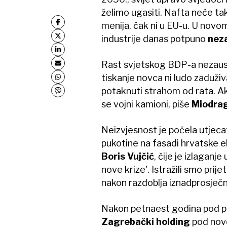
želimo ugasiti. Nafta neće ta
menija, čak ni u EU-u. U novo
industrije danas potpuno
neza
Rast svjetskog BDP-a nezaust
tiskanje novca ni ludo zaduživ
potaknuti strahom od rata. Ak
se vojni kamioni, piše
Miodrag
Neizvjesnost je počela utjecat
pukotine na fasadi hrvatske e
Boris Vujčić
, čije je izlaganj
nove krize'. Istražili smo prijet
nakon razdoblja iznadprosječn
Nakon petnaest godina pod po
Zagrebački holding
pod novo