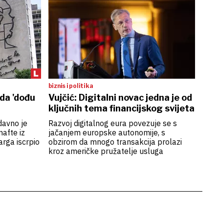
biznis i politika
da 'dođu
Vujčić: Digitalni novac jedna je od
ključnih tema financijskog svijeta
davno je
Razvoj digitalnog eura povezuje se s
afte iz
jačanjem europske autonomije, s
rga iscrpio
obzirom da mnogo transakcija prolazi
kroz američke pružatelje usluga