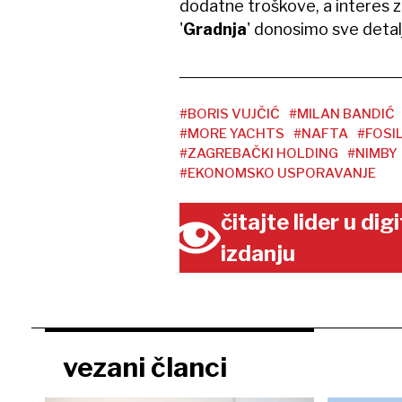
dodatne troškove, a interes z
'
Gradnja
' donosimo sve detalj
#BORIS VUJČIĆ
#MILAN BANDIĆ
#MORE YACHTS
#NAFTA
#FOSI
#ZAGREBAČKI HOLDING
#NIMBY
#EKONOMSKO USPORAVANJE
čitajte lider u di
izdanju
vezani članci