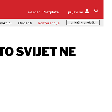
e-Lider
Pretplata
prijavi se
prikaži kronološki
zvoznici
studenti
konferencije
O SVIJET NE