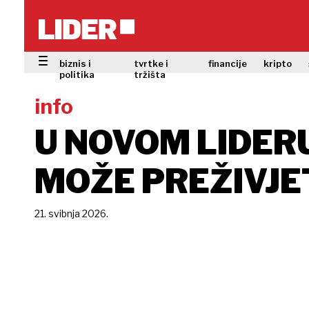
biznis i
tvrtke i
financije
kripto
politika
tržišta
info
U NOVOM LIDER
MOŽE PREŽIVJE
21. svibnja 2026.