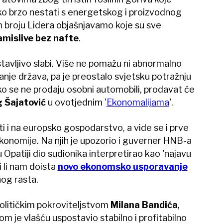
ko brzo nestati s energetskog i proizvodnog
m broju Lidera objašnjavamo koje su sve
mislive bez nafte
.
avljivo slabi. Više ne pomažu ni abnormalno
anje država, pa je preostalo svjetsku potražnju
o se ne prodaju osobni automobili, prodavat će
 Šajatović
u ovotjednim '
Ekonomalijama
'.
i i na europsko gospodarstvo, a vide se i prve
konomije. Na njih je upozorio i guverner HNB-a
e u Opatiji dio sudionika interpretirao kao 'najavu
i li nam doista
novo ekonomsko usporavanje
og rasta.
litičkim pokroviteljstvom
Milana Bandića
,
m je vlašću uspostavio stabilno i profitabilno