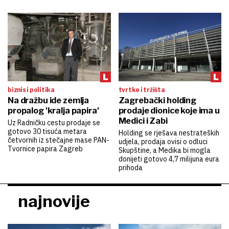
biznis i politika
tvrtke i tržišta
Na dražbu ide zemlja
Zagrebački holding
propalog 'kralja papira'
prodaje dionice koje ima u
Medici i Zabi
Uz Radničku cestu prodaje se
gotovo 30 tisuća metara
Holding se rješava nestrateških
četvornih iz stečajne mase PAN-
udjela, prodaja ovisi o odluci
Tvornice papira Zagreb
Skupštine, a Medika bi mogla
donijeti gotovo 4,7 milijuna eura
prihoda
najnovije