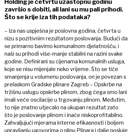
Holding je četvrtu uzastopnu godinu
završio s dobiti, ali lani su mu pali prihodi.
Što se krije iza tih podataka?
– Iza nas uspješna je poslovna godina, četvrta u
nizu s pozitivnim rezultatom poslovanja. Budući da
se primarno bavimo komunalnom djelatnošću, i
naši su prihodi više-manje stabilni na razini svake
godine. Definirani su cijenama komunalnih usluga,
koje se nisu mijenjale neko vrijeme. Što se tiče
smanjenja u volumenu poslovanja, on je povezan s
prelaskom Gradske plinare Zagreb – Opskrbe na
tržišnu uslugu opskrbe plinom, zbog čega smo lani
imali veće oscilacije u trgovanju plinom. Međutim,
to nije znatno utjecalo na ukupan rezultat zato
što je poslovanje plinom i inače niskoprofitabilno.
Zahvaljujući mjerama interne efikasnosti i boljem
upravljanju ugovorima o plinu Plinara i dalje posluje