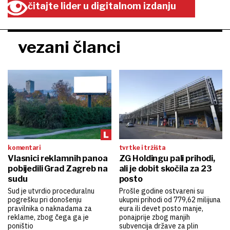
čitajte lider u digitalnom izdanju
vezani članci
komentari
tvrtke i tržišta
Vlasnici reklamnih panoa
ZG Holdingu pali prihodi,
pobijedili Grad Zagreb na
ali je dobit skočila za 23
sudu
posto
Sud je utvrdio proceduralnu
Prošle godine ostvareni su
pogrešku pri donošenju
ukupni prihodi od 779,62 milijuna
pravilnika o naknadama za
eura ili devet posto manje,
reklame, zbog čega ga je
ponajprije zbog manjih
poništio
subvencija države za plin