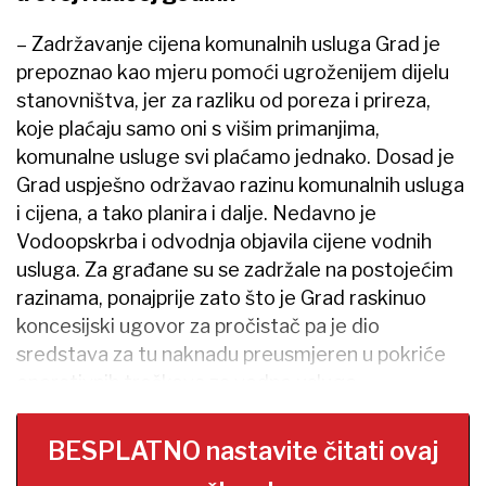
– Zadržavanje cijena komunalnih usluga Grad je
prepoznao kao mjeru pomoći ugroženijem dijelu
stanovništva, jer za razliku od poreza i prireza,
koje plaćaju samo oni s višim primanjima,
komunalne usluge svi plaćamo jednako. Dosad je
Grad uspješno održavao razinu komunalnih usluga
i cijena, a tako planira i dalje. Nedavno je
Vodoopskrba i odvodnja objavila cijene vodnih
usluga. Za građane su se zadržale na postojećim
razinama, ponajprije zato što je Grad raskinuo
koncesijski ugovor za pročistač pa je dio
sredstava za tu naknadu preusmjeren u pokriće
operativnih troškova za vodne usluge.
BESPLATNO nastavite čitati ovaj