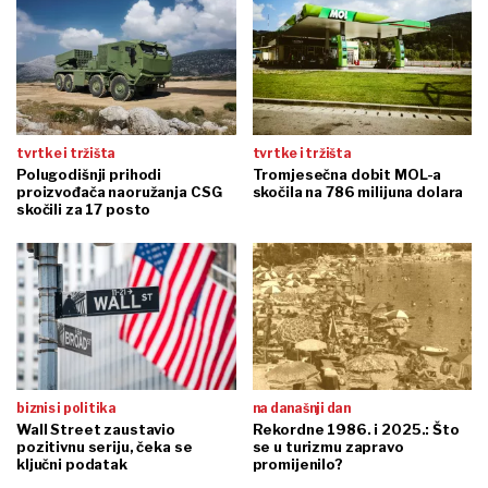
tvrtke i tržišta
tvrtke i tržišta
Polugodišnji prihodi
Tromjesečna dobit MOL-a
proizvođača naoružanja CSG
skočila na 786 milijuna dolara
skočili za 17 posto
biznis i politika
na današnji dan
Wall Street zaustavio
Rekordne 1986. i 2025.: Što
pozitivnu seriju, čeka se
se u turizmu zapravo
ključni podatak
promijenilo?