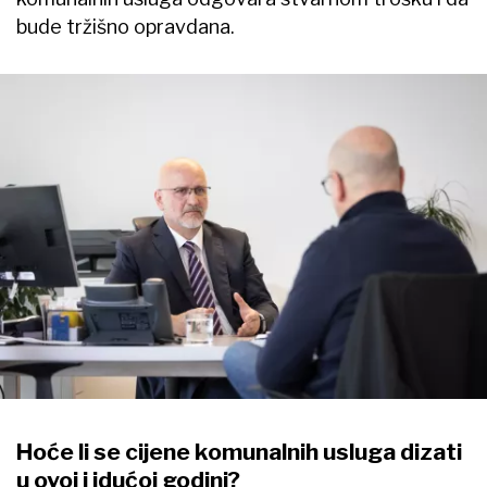
bude tržišno opravdana.
Hoće li se cijene komunalnih usluga dizati
u ovoj i idućoj godini?