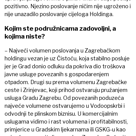
pozitivno. Njezino poslovanje ničim nije​ ugroženo i
nije unazadilo poslovanje cijeloga Holdinga.
Kojim ste podružnicama zadovoljni, a
kojima niste?
– Najveći volumen poslovanja u Zagrebačkom
holdingu vezan je uz Čistoću, koja stabilno posluje
jer je Grad donio odluku da pokriva dio troškova
javne usluge povezanih s gospodarenjem
otpadom. Drugi su prema volumenu Zagrebačke
ceste i Zrinjevac, koji prihod ostvaruju pružanjem
usluga Gradu Zagrebu. Od povezanih poduzeća
najveće volumene ostvarujemo u Vodoopskrbi i
odvodnji te plinskom biznisu. U komercijalnim
uslugama vidimo i rast volumena i profitabilnosti,
primjerice u Gradskim ljekarnama ili GSKG-u kao