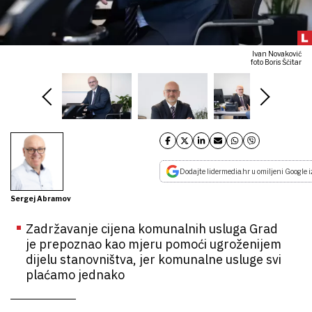
Ivan Novaković
foto Boris Ščitar
Dodajte lidermedia.hr u omiljeni Google i
Sergej Abramov
Zadržavanje cijena komunalnih usluga Grad
je prepoznao kao mjeru pomoći ugroženijem
dijelu stanovništva, jer komunalne usluge svi
plaćamo jednako