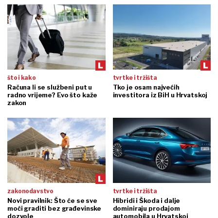
što i kako
tvrtke i tržišta
Računa li se službeni put u
Tko je osam najvećih
radno vrijeme? Evo što kaže
investitora iz BiH u Hrvatskoj
zakon
zakonodavstvo
tvrtke i tržišta
Novi pravilnik: Što će se sve
Hibridi i Škoda i dalje
moći graditi bez građevinske
dominiraju prodajom
dozvole
automobila u Hrvatskoj