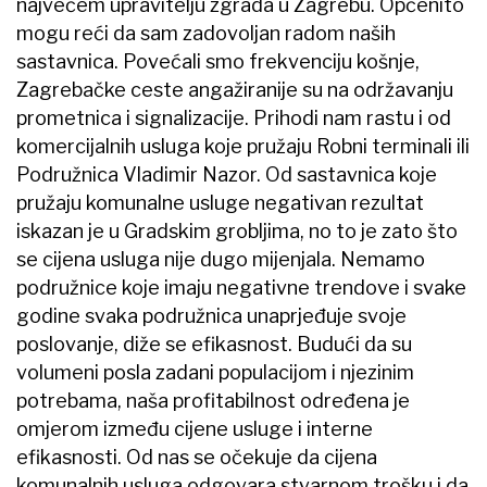
najvećem upravitelju zgrada u Zagrebu. Općenito
mogu reći da sam zadovoljan radom naših
sastavnica. Povećali smo frekvenciju košnje,
Zagrebačke ceste angažiranije su na održavanju
prometnica i signalizacije. Prihodi nam rastu i od
komercijalnih usluga koje pružaju Robni terminali ili
Podružnica Vladimir Nazor. Od sastavnica koje
pružaju komunalne usluge negativan rezultat
iskazan je u Gradskim grobljima, no to je zato što
se cijena usluga nije dugo mijenjala. Nemamo
podružnice koje imaju negativne trendove i svake
godine svaka podružnica unaprjeđuje svoje
poslovanje, diže se efikasnost. Budući da su
volumeni posla zadani populacijom i njezinim
potrebama, naša profitabilnost određena je
omjerom između cijene usluge i interne
efikasnosti. Od nas se očekuje da cijena
komunalnih usluga odgovara stvarnom trošku i da