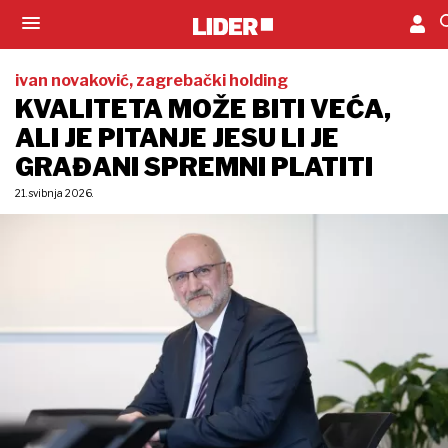
ivan novaković, zagrebački holding
KVALITETA MOŽE BITI VEĆA,
ALI JE PITANJE JESU LI JE
GRAĐANI SPREMNI PLATITI
21. svibnja 2026.