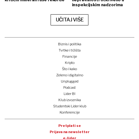
inspekcijskim nadzorima
UČITAJ VIŠE
Biznis i politika
Tvrtke i tržišta
Financije
Kripto
Što i kako
Zeleno i digitalno
Unplugged
Podcast
Lider BI
Klub izvoznika
Studentski Lider klub
Konferencije
Pretplati se
Prijava na newsletter
e-lider