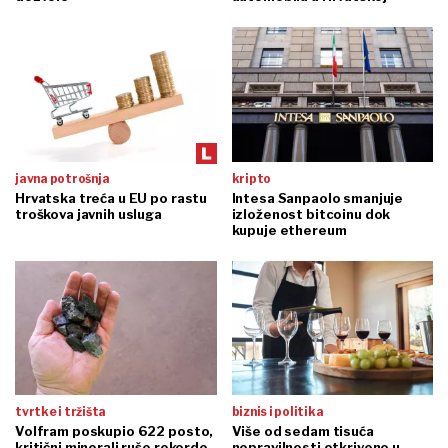
javna potrošnja
kripto
Hrvatska treća u EU po rastu
Intesa Sanpaolo smanjuje
troškova javnih usluga
izloženost bitcoinu dok
kupuje ethereum
tvrtke i tržišta
biznis i politika
Volfram poskupio 622 posto,
Više od sedam tisuća
kritični minerali ruše rekorde
nepravilnosti otkriveno u