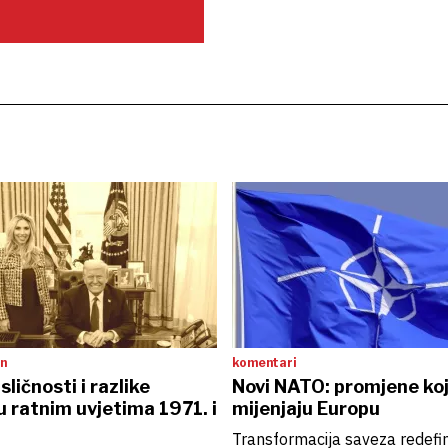
an
komentari
ličnosti i razlike
Novi NATO: promjene ko
u ratnim uvjetima 1971. i
mijenjaju Europu
Transformacija saveza redefi