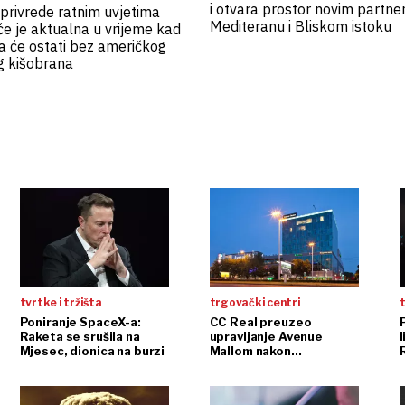
i otvara prostor novim partne
privrede ratnim uvjetima
Mediteranu i Bliskom istoku
e je aktualna u vrijeme kad
a će ostati bez američkog
g kišobrana
tvrtke i tržišta
trgovački centri
t
Poniranje SpaceX-a:
CC Real preuzeo
Raketa se srušila na
upravljanje Avenue
l
Mjesec, dionica na burzi
Mallom nakon
InterCapitalove kupnje