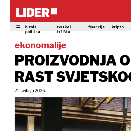
biznis i
tvrtke i
financije
kripto
politika
tržišta
ekonomalije
PROIZVODNJA O
RAST SVJETSKO
21. svibnja 2026.