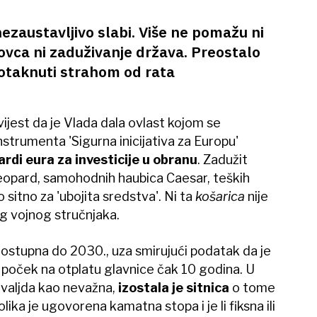
ezaustavljivo slabi. Više ne pomažu ni
vca ni zaduživanje država. Preostalo
potaknuti strahom od rata
ijest da je Vlada dala ovlast kojom se
strumenta 'Sigurna inicijativa za Europu'
ardi eura za investicije u obranu
. Zadužit
opard, samohodnih haubica Caesar, teških
 sitno za 'ubojita sredstva'. Ni ta
košarica
nije
g vojnog stručnjaka.
dostupna do 2030., uza smirujući podatak da je
 poček na otplatu glavnice čak 10 godina. U
, valjda kao nevažna,
izostala je sitnica
o tome
ika je ugovorena kamatna stopa i je li fiksna ili