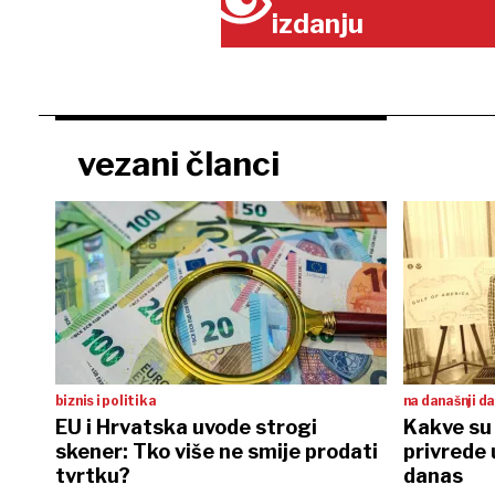
izdanju
vezani članci
biznis i politika
na današnji d
EU i Hrvatska uvode strogi
Kakve su s
skener: Tko više ne smije prodati
privrede 
tvrtku?
danas