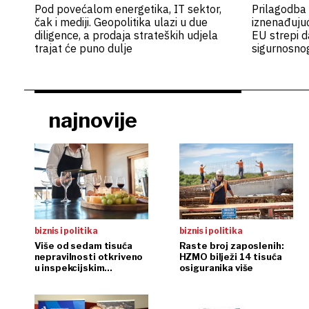
Pod povećalom energetika, IT sektor,
Prilagodba 
čak i mediji. Geopolitika ulazi u due
iznenađujuć
diligence, a prodaja strateških udjela
EU strepi d
trajat će puno dulje
sigurnosno
najnovije
biznis i politika
biznis i politika
Više od sedam tisuća
Raste broj zaposlenih:
nepravilnosti otkriveno
HZMO bilježi 14 tisuća
u inspekcijskim
osiguranika više
nadzorima