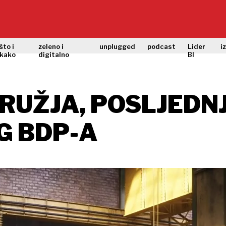
što i
zeleno i
unplugged
podcast
Lider
i
kako
digitalno
BI
RUŽJA, POSLJEDN
G BDP-A