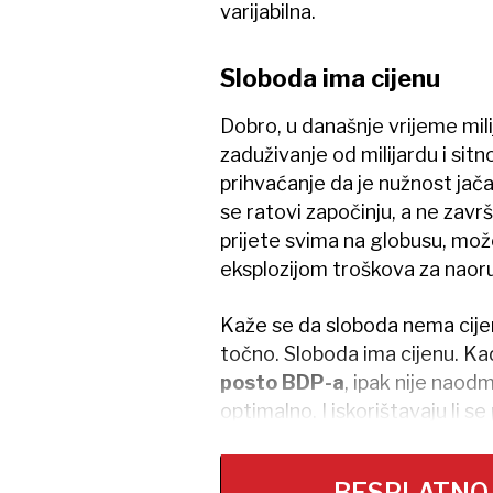
varijabilna.
Sloboda ima cijenu
Dobro, u današnje vrijeme milij
zaduživanje od milijardu i sit
prihvaćanje da je nužnost ja
se ratovi započinju, a ne završa
prijete svima na globusu, mož
eksplozijom troškova za naor
Kaže se da sloboda nema cijen
točno. Sloboda ima cijenu. K
posto BDP-a
, ipak nije naodm
optimalno. I iskorištavaju li se p