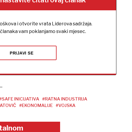
stavite čitati ovaj članak
roškova i otvorite vrata Liderova sadržaja.
h članaka vam poklanjamo svaki mjesec.
PRIJAVI SE
#SAFE INICIJATIVA
#RATNA INDUSTRIJA
ATOVIĆ
#EKONOMALIJE
#VOJSKA
gitalnom