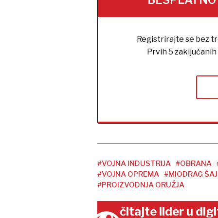
BESPLATNO na
Registrirajte se bez t
Prvih 5 zaključani
#VOJNA INDUSTRIJA
#OBRANA
#VOJNA OPREMA
#MIODRAG ŠAJ
#PROIZVODNJA ORUŽJA
čitajte lider u di