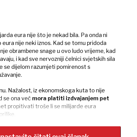
arda eura nije što je nekad bila. Pa onda ni
no eura nije neki iznos. Kad se tomu pridoda
čanje obrambene snage u ovo ludo vrijeme, kad
vaju, i kad sve nervozniji čelnici svjetskih sila
e se dijelom razumjeti pomirenost s
užavanje.
u. Nažalost, iz ekonomskoga kuta to nije
ad se ona već
mora platiti izdvajanjem pet
et propitivati troše li se milijarde eura
rilike.