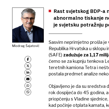
Rast svjetskog BDP-a n
abnormalno tiskanje no
je svjetsku potražnju 
Sasvim neprimjetno prošla je v
Miodrag Šajatović
Republika Hrvatska u sklopu in
(SAFE)
zadužuje za 1,17 milij
ćemo se za kupnju tenkova Le
teretnih kamiona Tetra i nešto
postala predmet analize neko
Objavljeno je da su sredstva 
rok dospijeća do 45 godina, a
priopćenju s​ Vladine sjednice
kad počinje otplata kamata, kol