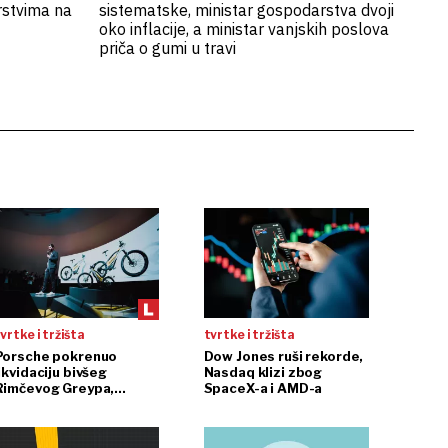
rstvima na
sistematske, ministar gospodarstva dvoji
oko inflacije, a ministar vanjskih poslova
priča o gumi u travi
vrtke i tržišta
tvrtke i tržišta
Porsche pokrenuo
Dow Jones ruši rekorde,
ikvidaciju bivšeg
Nasdaq klizi zbog
Rimčevog Greypa,
SpaceX-a i AMD-a
pojačanje u CSG-u