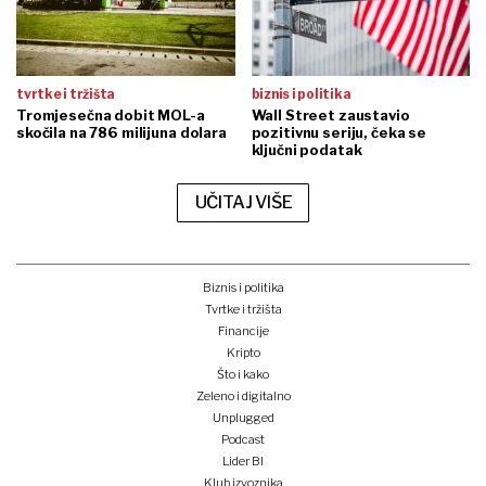
tvrtke i tržišta
biznis i politika
Tromjesečna dobit MOL-a
Wall Street zaustavio
skočila na 786 milijuna dolara
pozitivnu seriju, čeka se
ključni podatak
UČITAJ VIŠE
Biznis i politika
Tvrtke i tržišta
Financije
Kripto
Što i kako
Zeleno i digitalno
Unplugged
Podcast
Lider BI
Klub izvoznika