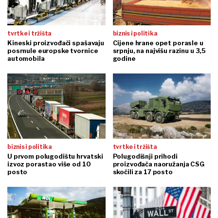
tvrtke i tržišta
biznis i politika
Kineski proizvođači spašavaju
Cijene hrane opet porasle u
posrnule europske tvornice
srpnju, na najvišu razinu u 3,5
automobila
godine
biznis i politika
tvrtke i tržišta
U prvom polugodištu hrvatski
Polugodišnji prihodi
izvoz porastao više od 10
proizvođača naoružanja CSG
posto
skočili za 17 posto