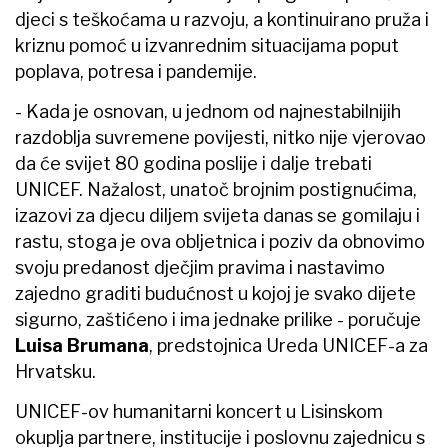
djeci s teškoćama u razvoju, a kontinuirano pruža i
kriznu pomoć u izvanrednim situacijama poput
poplava, potresa i pandemije.
- Kada je osnovan, u jednom od najnestabilnijih
razdoblja suvremene povijesti, nitko nije vjerovao
da će svijet 80 godina poslije i dalje trebati
UNICEF. Nažalost, unatoč brojnim postignućima,
izazovi za djecu diljem svijeta danas se gomilaju i
rastu, stoga je ova obljetnica i poziv da obnovimo
svoju predanost dječjim pravima i nastavimo
zajedno graditi budućnost u kojoj je svako dijete
sigurno, zaštićeno i ima jednake prilike - poručuje
Luisa Brumana
, predstojnica Ureda UNICEF-a za
Hrvatsku.
UNICEF-ov humanitarni koncert u Lisinskom
okuplja partnere, institucije i poslovnu zajednicu s