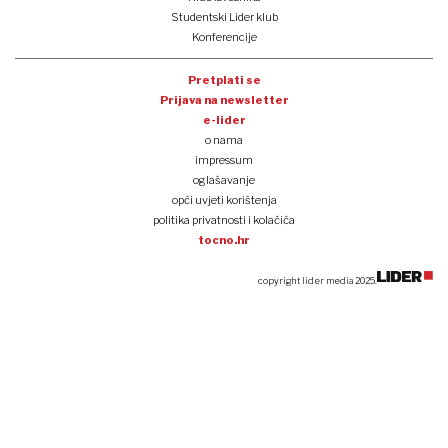
Studentski Lider klub
Konferencije
Pretplati se
Prijava na newsletter
e-lider
o nama
impressum
oglašavanje
opći uvjeti korištenja
politika privatnosti i kolačića
tocno.hr
copyright lider media 2025.