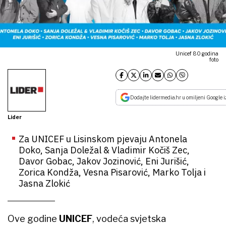
Unicef 80 godina
foto
Dodajte lidermedia.hr u omiljeni Google i
Lider
Za UNICEF u Lisinskom pjevaju Antonela
Doko, Sanja Doležal & Vladimir Kočiš Zec,
Davor Gobac, Jakov Jozinović, Eni Jurišić,
Zorica Kondža, Vesna Pisarović, Marko Tolja i
Jasna Zlokić
Ove godine
UNICEF
, vodeća svjetska