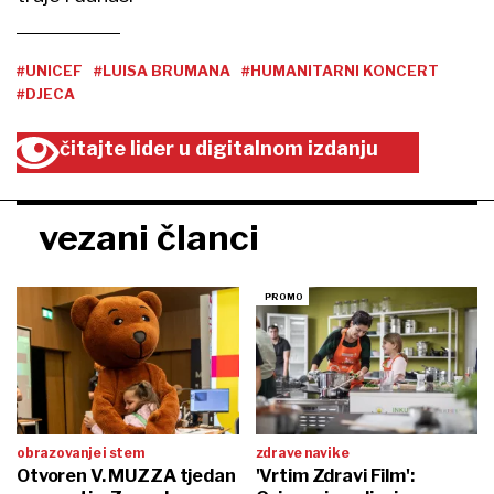
#UNICEF
#LUISA BRUMANA
#HUMANITARNI KONCERT
#DJECA
čitajte lider u digitalnom izdanju
vezani članci
obrazovanje i stem
zdrave navike
Otvoren V. MUZZA tjedan
'Vrtim Zdravi Film':