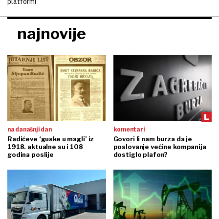
platformi
najnovije
na današnji dan
komentari
Radićeve ‘guske u magli’ iz
Govori li nam burza da je
1918. aktualne su i 108
poslovanje većine kompanija
godina poslije
dostiglo plafon?