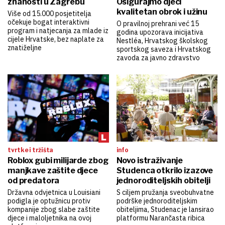
znanosti u Zagrebu
Osigurajmo djeci
kvalitetan obrok i užinu
Više od 15.000 posjetitelja
očekuje bogat interaktivni
O pravilnoj prehrani već 15
program i natjecanja za mlade iz
godina upozorava inicijativa
cijele Hrvatske, bez naplate za
Nestléa, Hrvatskog školskog
znatiželjne
sportskog saveza i Hrvatskog
zavoda za javno zdravstvo
tvrtke i tržišta
info
Roblox gubi milijarde zbog
Novo istraživanje
manjkave zaštite djece
Studenca otkrilo izazove
od predatora
jednoroditeljskih obitelji
Državna odvjetnica u Louisiani
S ciljem pružanja sveobuhvatne
podigla je optužnicu protiv
podrške jednoroditeljskim
kompanije zbog slabe zaštite
obiteljima, Studenac je lansirao
djece i maloljetnika na ovoj
platformu Narančasta ribica