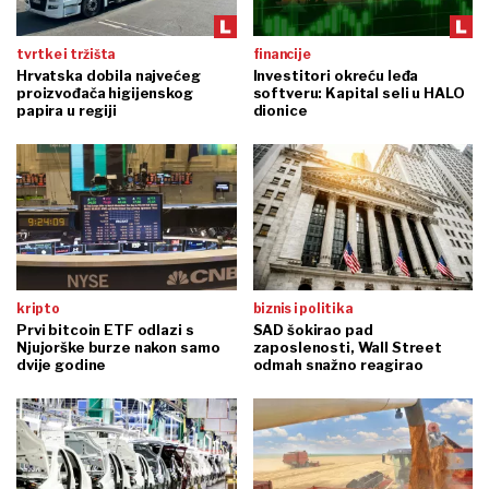
tvrtke i tržišta
financije
Hrvatska dobila najvećeg
Investitori okreću leđa
proizvođača higijenskog
softveru: Kapital seli u HALO
papira u regiji
dionice
kripto
biznis i politika
Prvi bitcoin ETF odlazi s
SAD šokirao pad
Njujorške burze nakon samo
zaposlenosti, Wall Street
dvije godine
odmah snažno reagirao