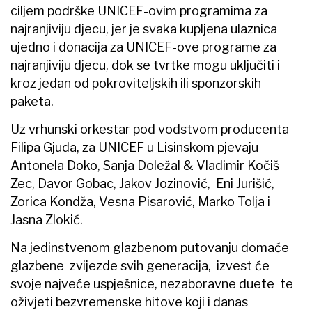
ciljem podrške UNICEF-ovim programima za
najranjiviju djecu, jer je svaka kupljena ulaznica
ujedno i donacija za UNICEF-ove programe za
najranjiviju djecu, dok se tvrtke mogu uključiti i
kroz jedan od pokroviteljskih ili sponzorskih
paketa.
Uz vrhunski orkestar pod vodstvom producenta
Filipa Gjuda, za UNICEF u Lisinskom pjevaju
Antonela Doko, Sanja Doležal & Vladimir Kočiš
Zec, Davor Gobac, Jakov Jozinović, Eni Jurišić,
Zorica Kondža, Vesna Pisarović, Marko Tolja i
Jasna Zlokić.
Na jedinstvenom glazbenom putovanju domaće
glazbene zvijezde svih generacija, izvest će
svoje najveće uspješnice, nezaboravne duete te
oživjeti bezvremenske hitove koji i danas