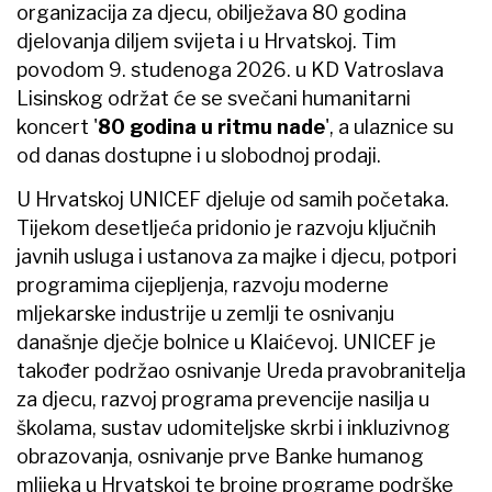
organizacija za djecu, obilježava 80 godina
djelovanja diljem svijeta i u Hrvatskoj. Tim
povodom 9. studenoga 2026. u KD Vatroslava
Lisinskog održat će se svečani humanitarni
koncert '
80 godina u ritmu nade
', a ulaznice su
od danas dostupne i u slobodnoj prodaji.
U Hrvatskoj UNICEF djeluje od samih početaka.
Tijekom desetljeća pridonio je razvoju ključnih
javnih usluga i ustanova za majke i djecu, potpori
programima cijepljenja, razvoju moderne
mljekarske industrije u zemlji te osnivanju
današnje dječje bolnice u Klaićevoj. UNICEF je
također podržao osnivanje Ureda pravobranitelja
za djecu, razvoj programa prevencije nasilja u
školama, sustav udomiteljske skrbi i inkluzivnog
obrazovanja, osnivanje prve Banke humanog
mlijeka u Hrvatskoj te brojne programe podrške