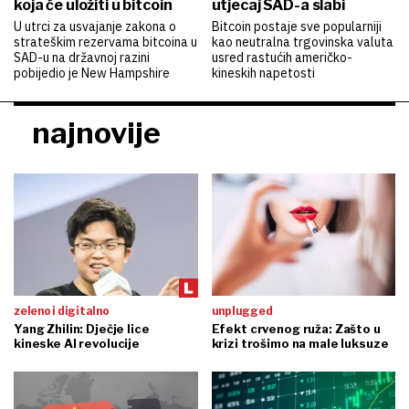
koja će uložiti u bitcoin
utjecaj SAD-a slabi
U utrci za usvajanje zakona o
Bitcoin postaje sve popularniji
strateškim rezervama bitcoina u
kao neutralna trgovinska valuta
SAD-u na državnoj razini
usred rastućih američko-
pobijedio je New Hampshire
kineskih napetosti
najnovije
zeleno i digitalno
unplugged
Yang Zhilin: Dječje lice
Efekt crvenog ruža: Zašto u
kineske AI revolucije
krizi trošimo na male luksuze