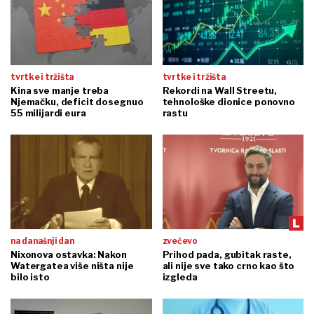
tvrtke i tržišta
tvrtke i tržišta
Kina sve manje treba
Rekordi na Wall Streetu,
Njemačku, deficit dosegnuo
tehnološke dionice ponovno
55 milijardi eura
rastu
na današnji dan
zvečevo
Nixonova ostavka: Nakon
Prihod pada, gubitak raste,
Watergatea više ništa nije
ali nije sve tako crno kao što
bilo isto
izgleda