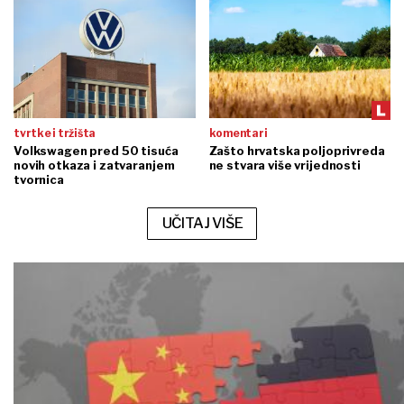
tvrtke i tržišta
komentari
Volkswagen pred 50 tisuća
Zašto hrvatska poljoprivreda
novih otkaza i zatvaranjem
ne stvara više vrijednosti
tvornica
UČITAJ VIŠE