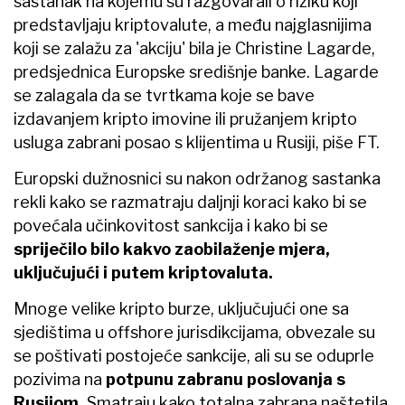
sastanak na kojemu su razgovarali o riziku koji
predstavljaju kriptovalute, a među najglasnijima
koji se zalažu za 'akciju' bila je Christine Lagarde,
predsjednica Europske središnje banke. Lagarde
se zalagala da se tvrtkama koje se bave
izdavanjem kripto imovine ili pružanjem kripto
usluga zabrani posao s klijentima u Rusiji, piše FT.
Europski dužnosnici su nakon održanog sastanka
rekli kako se razmatraju daljnji koraci kako bi se
povećala učinkovitost sankcija i kako bi se
spriječilo bilo kakvo zaobilaženje mjera,
uključujući i putem kriptovaluta.
Mnoge velike kripto burze, uključujući one sa
sjedištima u offshore jurisdikcijama, obvezale su
se poštivati postojeće sankcije, ali su se oduprle
pozivima na
potpunu zabranu poslovanja s
Rusijom.
Smatraju kako totalna zabrana naštetila