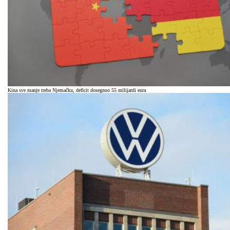
Kina sve manje treba Njemačku, deficit dosegnuo 55 milijardi eura