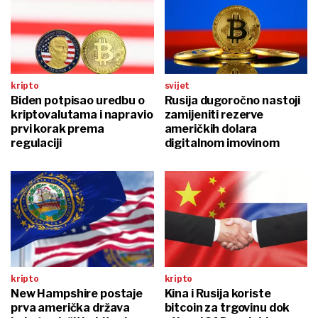
kripto
svijet
Biden potpisao uredbu o
Rusija dugoročno nastoji
kriptovalutama i napravio
zamijeniti rezerve
prvi korak prema
američkih dolara
regulaciji
digitalnom imovinom
kripto
kripto
New Hampshire postaje
Kina i Rusija koriste
prva američka država
bitcoin za trgovinu dok