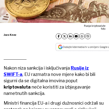
Rusija kriptovalute
foto
Jozo Knez
Dodajte lidermedia.hr u omiljeni Google i
Nakon niza sankcija i isključivanja
Rusije iz
SWIFT-a
, EU razmatra nove mjere kako bi bili
sigurni da se digitalna imovina poput
kriptovaluta
neće koristiti za izbjegavanje
nametnutih sankcija.
Ministri financija EU-a i drugi dužnosnici održali su