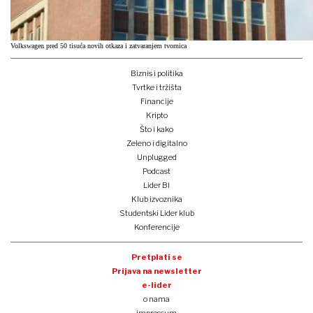
Volkswagen pred 50 tisuća novih otkaza i zatvaranjem tvornica
Biznis i politika
Tvrtke i tržišta
Financije
Kripto
Što i kako
Zeleno i digitalno
Unplugged
Podcast
Lider BI
Klub izvoznika
Studentski Lider klub
Konferencije
Pretplati se
Prijava na newsletter
e-lider
o nama