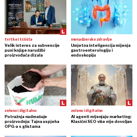
tvrtke i tržišta
menadžersko zdravlje
Velik interes za subvencije
Umjetna inteligencija mijenja
puni knjige narudžbi
gastroenterologiju i
proizvođača dizala
endoskopiju
zeleno i digitalno
zeleno i digitalno
Potražnja nadmašuje
AI agenti mijenjaju marketing:
proizvodnju: Tajna uspjeha
Klasični SEO više nije dovoljan
OPG-a s glistama