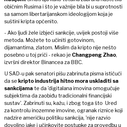
običnim Rusima i što je važnije bila bi u suprotnosti
sa samom libertarijanskom ideologijom koja je
suštini kripta općenito.
- Ako ljudi žele izbjeći sankcije, uvijek postoji više
metoda. Možete to učiniti gotovinom,
dijamantima, zlatom. Mislim da kripto nije nešto
posebno u toj priči - rekao je
Changpeng Zhao
,
izvršni direktor Binancea za BBC.
U SAD-u pak senatori pišu zabrinuta pisma ističući
da se
kripto industrija hitno mora uskladiti sa
sankcijama
te da 'digitalana imovina omogućuje
subjektima da zaobiđu tradicionalni financijski
sustav'. Zabrinuti su, kažu, i zbog toga što Ured
za kontrolu inozemne imovine, ogranak riznice koji
nadzire američku politiku sankcija, 'nije razvio
dovoljno jake i učinkovite postupke za provedbu u