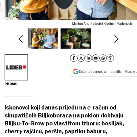
Marina Andrijašević i Krešimir Madunović
Dodajte lidermedia.hr u omiljeni Google i
PROMO
Iskonovci koji danas prijeđu na e-račun od
simpatičnih Biljkoboraca na poklon dobivaju
Biljku-To-Grow po vlastitom izboru: bosiljak,
cherry
rajčicu, peršin, papriku baburu,