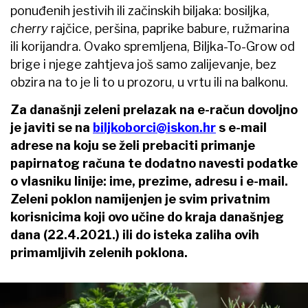
ponuđenih jestivih ili začinskih biljaka: bosiljka,
cherry
rajčice, peršina, paprike babure, ružmarina
ili korijandra. Ovako spremljena, Biljka-To-Grow od
brige i njege zahtjeva još samo zalijevanje, bez
obzira na to je li to u prozoru, u vrtu ili na balkonu.
Za današnji zeleni prelazak na e-račun dovoljno
je javiti se na
biljkoborci@iskon.hr
s e-mail
adrese na koju se želi prebaciti primanje
papirnatog računa te dodatno navesti podatke
o vlasniku linije: ime, prezime, adresu i e-mail.
Zeleni poklon namijenjen je svim privatnim
korisnicima koji ovo učine do kraja današnjeg
dana (22.4.2021.) ili do isteka zaliha ovih
primamljivih zelenih poklona.