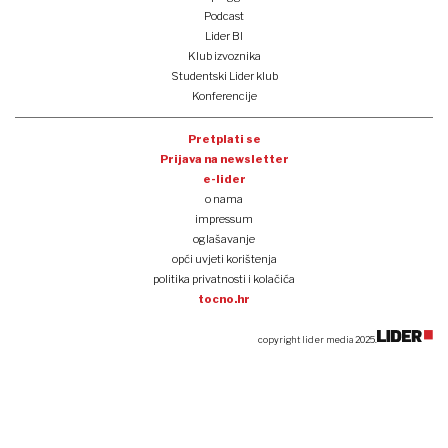
Podcast
Lider BI
Klub izvoznika
Studentski Lider klub
Konferencije
Pretplati se
Prijava na newsletter
e-lider
o nama
impressum
oglašavanje
opći uvjeti korištenja
politika privatnosti i kolačića
tocno.hr
copyright lider media 2025.