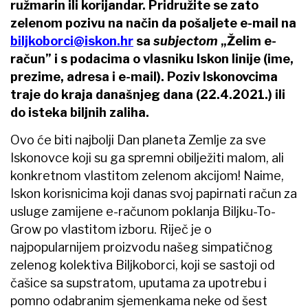
ružmarin ili korijandar. Pridružite se zato
zelenom pozivu na način da pošaljete e-mail na
biljkoborci@iskon.hr
sa
subjectom
„Želim e-
račun” i s podacima o vlasniku Iskon linije (ime,
prezime, adresa i e-mail). Poziv Iskonovcima
traje do kraja današnjeg dana (22.4.2021.) ili
do isteka biljnih zaliha.
Ovo će biti najbolji Dan planeta Zemlje za sve
Iskonovce koji su ga spremni obilježiti malom, ali
konkretnom vlastitom zelenom akcijom! Naime,
Iskon korisnicima koji danas svoj papirnati račun za
usluge zamijene e-računom poklanja Biljku-To-
Grow po vlastitom izboru. Riječ je o
najpopularnijem proizvodu našeg simpatičnog
zelenog kolektiva Biljkoborci, koji se sastoji od
čašice sa supstratom, uputama za upotrebu i
pomno odabranim sjemenkama neke od šest