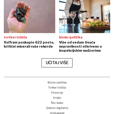
tvrtke i tržišta
biznis i politika
Volfram poskupio 622 posto,
Više od sedam tisuća
kritični minerali ruše rekorde
nepravilnosti otkriveno u
inspekcijskim nadzorima
UČITAJ VIŠE
Biznis i politika
Tvrtke i tržišta
Financije
Kripto
Što i kako
Zeleno i digitalno
Unplugged