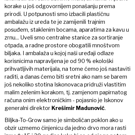
korake u još odgovornijem ponašanju prema
prirodi. U potpunosti smo izbacili plastičnu
ambalažu iz ureda te je zamijenili trajnim
posuđem, staklenim bocama, aparatima za kavu u
zrnu... Uveli smo centralne stanice za sortiranje
otpada, a radne prostore obogatili mnoštvom
biljaka. I ambalaža u kojoj naši uređaji odlaze
korisnicima napravljena je od 90 % ekološki
prihvatljivih materijala, na tome ćemo još nastaviti
raditi, a danas ćemo biti sretni ako nam se barem
još nekoliko stotina Iskonovaca pridruži vlastitim
malim zelenim korakom, tj. zamjenom papirnatog
računa onim elektroničkim
-
pojasnio je Iskonov
generalni direktor
Krešimir Madunović
.
Biljka-To-Grow samo je simboličan poklon ako u
obzir uzmemo činjenicu da jedno drvo mora rasti