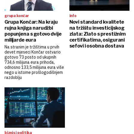
grupa končar
info
Grupa Končar: Na kraju
Novi standard kvalitete
rujna knjiga narudžbi
na tržištu investicijskog
popunjena s gotovo dvije
zlata: Zlato s prestižnim
milijarde eura
certifikatima, osigurani
sefovi i osobna dostava
Na stranim je tržištima u prvih
devet mjeseci Končar ostvario
gotovo 73 posto od ukupnih
734,6 milijuna eura prihoda,
odnosno 133,5 milijuna eura više
nego u istome prošlogodišnjem
razdoblju
biznis i politika