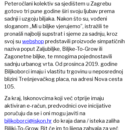
Peteročlani kolektiv sa sjedištem u Zagrebu
gotovo tri pune godine širi svoju ljubav prema
sadnji i uzgoju biljaka. Nakon što su, vođeni
sloganom „Mi u biljke vjerujemo”, istražili te
pronašli najbolji supstrat i sjeme za sadnju, kroz
svoj su
webshop
predstavili proizvode simpatičnih
naziva poput Zaljubiljke, Biljke-To-Grow ili
Zagonetne biljke, te mnogima pojednostavili
sadnju urbanog vrta. Od prosinca 2019. godine
Biljkoborci imaju i vlastitu trgovinu u neposrednoj
blizini Trešnjevačkog placa, na adresi Nova cesta
105.
Za kraj, Iskonovcima koji već otprije imaju
aktiviran e-račun, predvodnici ove inicijative
poručuju da se i oni mogu javiti na
biljkoborci@iskon.hr
do kraja dana / isteka zaliha
Biljki-To-Grow. Bit će im to lijepa zahvala za već