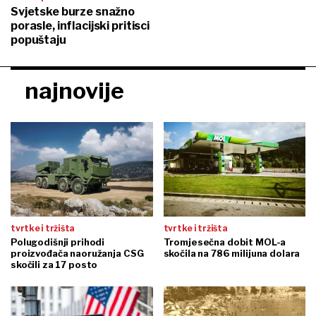
Svjetske burze snažno
porasle, inflacijski pritisci
popuštaju
najnovije
tvrtke i tržišta
tvrtke i tržišta
Polugodišnji prihodi
Tromjesečna dobit MOL-a
proizvođača naoružanja CSG
skočila na 786 milijuna dolara
skočili za 17 posto