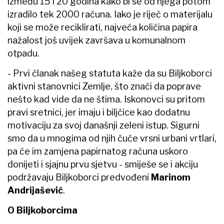
između 15 i 20 godina kako bi se od njega potom
izradilo tek 2000 računa. Iako je riječ o materijalu
koji se može reciklirati, najveća količina papira
nažalost još uvijek završava u komunalnom
otpadu.
- Prvi članak našeg statuta kaže da su Biljkoborci
aktivni stanovnici Zemlje, što znači da poprave
nešto kad vide da ne štima. Iskonovci su pritom
pravi sretnici, jer imaju i biljčice kao dodatnu
motivaciju za svoj današnji zeleni istup. Sigurni
smo da u mnogima od njih čuče vrsni urbani vrtlari,
pa će im zamjena papirnatog računa uskoro
donijeti i sjajnu prvu sjetvu
-
smiješe se i akciju
podržavaju Biljkoborci predvođeni
Marinom
Andrijašević
.
O Biljkoborcima