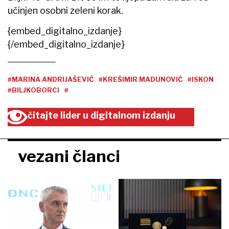
učinjen osobni zeleni korak.
{embed_digitalno_izdanje}
{/embed_digitalno_izdanje}
#MARINA ANDRIJAŠEVIĆ
#KREŠIMIR MADUNOVIĆ
#ISKON
#BILJKOBORCI
#
čitajte lider u digitalnom izdanju
vezani članci