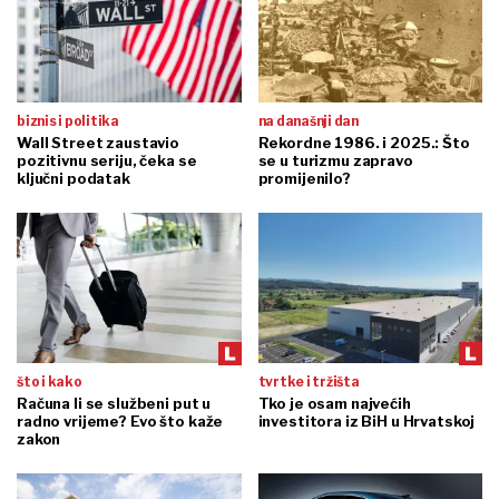
biznis i politika
na današnji dan
Wall Street zaustavio
Rekordne 1986. i 2025.: Što
pozitivnu seriju, čeka se
se u turizmu zapravo
ključni podatak
promijenilo?
što i kako
tvrtke i tržišta
Računa li se službeni put u
Tko je osam najvećih
radno vrijeme? Evo što kaže
investitora iz BiH u Hrvatskoj
zakon