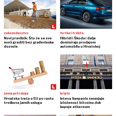
zakonodavstvo
tvrtke i tržišta
Novi pravilnik: Što će se sve
Hibridi i Škoda i dalje
moći graditi bez građevinske
dominiraju prodajom
dozvole
automobila u Hrvatskoj
javna potrošnja
kripto
Hrvatska treća u EU po rastu
Intesa Sanpaolo smanjuje
troškova javnih usluga
izloženost bitcoinu dok
kupuje ethereum