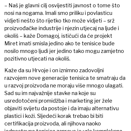
– Naš je glavni cilj osvijestiti javnost o tome što
nosi na nogama. Imali smo priliku i povlasticu
vidjeti nešto što rijetko tko može vidjeti – srž
proizvođačke industrije i njezin utjecaj na ljude i
okoliš – kaže Domagoj, ističući da će projekt
Miret imati smisla jedino ako te tenisice bude
nosilo mnogo ljudi jer jedino tako mogu zamjetno
pozitivno utjecati na okoliš.
Kaže da su Hrvoje i on iznimno zadovoljni
razvojem nove generacije tenisica te smatraju da
u razvoj proizvoda ne moraju više mnogo ulagati.
Sad su im najvažnije stavke na koje su
usredotočeni promidžba i marketing jer žele
objaviti svijetu da postoje i da imaju alternativu
plastici i koži. Sljedeći korak trebao bi biti
certifikacija proizvoda, ali njihova naoko