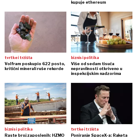
kupuje ethereum
tvrtke i tržišta
biznis i politika
Volfram poskupio 622 posto,
Više od sedam tisuća
kritični minerali ruše rekorde
nepravilnosti otkriveno u
inspekcijskim nadzorima
biznis i politika
tvrtke i tržišta
Raste broj zaposlenih: HZMO
Poniranje SpaceX-a: Raketa