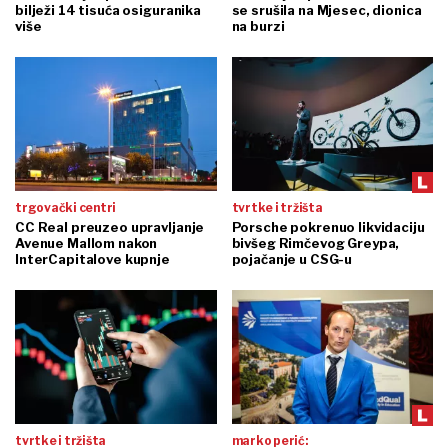
bilježi 14 tisuća osiguranika
se srušila na Mjesec, dionica
više
na burzi
trgovački centri
tvrtke i tržišta
CC Real preuzeo upravljanje
Porsche pokrenuo likvidaciju
Avenue Mallom nakon
bivšeg Rimčevog Greypa,
InterCapitalove kupnje
pojačanje u CSG-u
tvrtke i tržišta
marko perić: