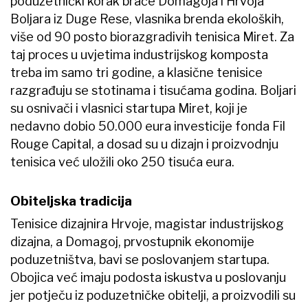
poduzetnički korak braće Domagoja i Hrvoja
Boljara iz Duge Rese, vlasnika brenda ekoloških,
više od 90 posto biorazgradivih tenisica Miret. Za
taj proces u uvjetima industrijskog komposta
treba im samo tri godine, a klasične tenisice
razgrađuju se stotinama i tisućama godina. Boljari
su osnivači i vlasnici startupa Miret, koji je
nedavno dobio 50.000 eura investicije fonda Fil
Rouge Capital, a dosad su u dizajn i proizvodnju
tenisica već uložili oko 250 tisuća eura.
Obiteljska tradicija
Tenisice dizajnira Hrvoje, magistar industrijskog
dizajna, a Domagoj, prvostupnik ekonomije
poduzetništva, bavi se poslovanjem startupa.
Obojica već imaju podosta iskustva u poslovanju
jer potječu iz poduzetničke obitelji, a proizvodili su