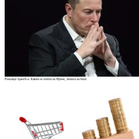
Poniranje SpaceX-a: Raketa se srušila na Mjesec, dionica na burzi