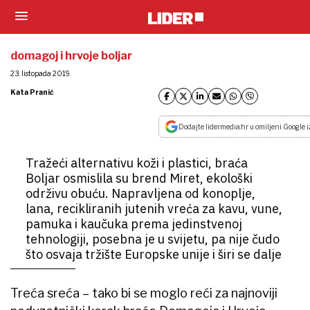
domagoj i hrvoje boljar
23. listopada 2019.
Kata Pranić
Dodajte lidermedia.hr u omiljeni Google i
Tražeći alternativu koži i plastici, braća
Boljar osmislila su brend Miret, ekološki
održivu obuću. Napravljena od konoplje,
lana, recikliranih jutenih vreća za kavu, vune,
pamuka i kaučuka prema jedinstvenoj
tehnologiji, posebna je u svijetu, pa nije čudo
što osvaja tržište Europske unije i širi se dalje
Treća sreća – tako bi se moglo reći za najnoviji