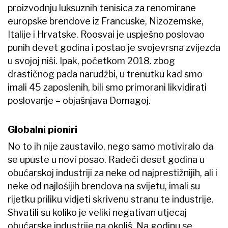
proizvodnju luksuznih tenisica za renomirane
europske brendove iz Francuske, Nizozemske,
Italije i Hrvatske. Roosvai je uspješno poslovao
punih devet godina i postao je svojevrsna zvijezda
u svojoj niši. Ipak, početkom 2018. zbog
drastičnog pada narudžbi, u trenutku kad smo
imali 45 zaposlenih, bili smo primorani likvidirati
poslovanje – objašnjava Domagoj.
Globalni pioniri
No to ih nije zaustavilo, nego samo motiviralo da
se upuste u novi posao. Radeći deset godina u
obućarskoj industriji za neke od najprestižnijih, ali i
neke od najlošijih brendova na svijetu, imali su
rijetku priliku vidjeti skrivenu stranu te industrije.
Shvatili su koliko je veliki negativan utjecaj
obućarske industrije na okoliš. Na godinu se