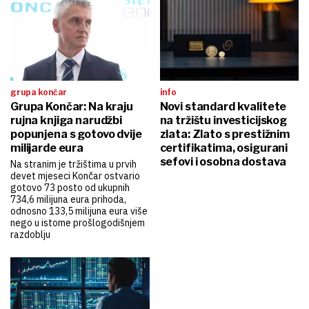
grupa končar
info
Grupa Končar: Na kraju
Novi standard kvalitete
rujna knjiga narudžbi
na tržištu investicijskog
popunjena s gotovo dvije
zlata: Zlato s prestižnim
milijarde eura
certifikatima, osigurani
sefovi i osobna dostava
Na stranim je tržištima u prvih
devet mjeseci Končar ostvario
gotovo 73 posto od ukupnih
734,6 milijuna eura prihoda,
odnosno 133,5 milijuna eura više
nego u istome prošlogodišnjem
razdoblju