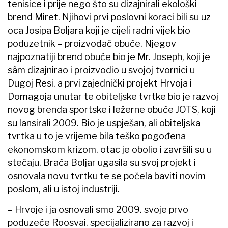
tenisice i prije nego što su dizajnirali ekološki
brend Miret. Njihovi prvi poslovni koraci bili su uz
oca Josipa Boljara koji je cijeli radni vijek bio
poduzetnik – proizvođač obuće. Njegov
najpoznatiji brend obuće bio je Mr. Joseph, koji je
sâm dizajnirao i proizvodio u svojoj tvornici u
Dugoj Resi, a prvi zajednički projekt Hrvoja i
Domagoja unutar te obiteljske tvrtke bio je razvoj
novog brenda sportske i ležerne obuće JOTS, koji
su lansirali 2009. Bio je uspješan, ali obiteljska
tvrtka u to je vrijeme bila teško pogođena
ekonomskom krizom, otac je obolio i završili su u
stečaju. Braća Boljar ugasila su svoj projekt i
osnovala novu tvrtku te se počela baviti novim
poslom, ali u istoj industriji.
–​ Hrvoje i ja osnovali smo 2009. svoje prvo
poduzeće Roosvai, specijalizirano za razvoj i