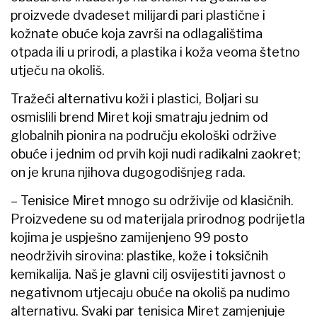
proizvede dvadeset milijardi pari plastične i
kožnate obuće koja završi na odlagalištima
otpada ili u prirodi, a plastika i koža veoma štetno
utječu na okoliš.
Tražeći alternativu koži i plastici, Boljari su
osmislili brend Miret koji smatraju jednim od
globalnih pionira na području ekološki održive
obuće i jednim od prvih koji nudi radikalni zaokret;
on je kruna njihova dugogodišnjeg rada.
–​ Tenisice Miret mnogo su održivije od klasičnih.
Proizvedene su od materijala prirodnog podrijetla
kojima je uspješno zamijenjeno 99 posto
neodrživih sirovina: plastike, kože i toksičnih
kemikalija. Naš je glavni cilj osvijestiti javnost o
negativnom utjecaju obuće na okoliš pa nudimo
alternativu. Svaki par tenisica Miret zamjenjuje