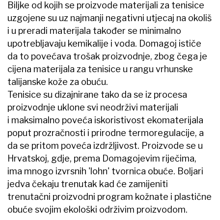
Biljke od kojih se proizvode materijali za tenisice
uzgojene su uz najmanji negativni utjecaj na okoliš
i u preradi materijala također se minimalno
upotrebljavaju kemikalije i voda. Domagoj ističe
da to povećava trošak proizvodnje, zbog čega je
cijena materijala za tenisice u rangu vrhunske
talijanske kože za obuću.
Tenisice su dizajnirane tako da se iz procesa
proizvodnje uklone svi neodrživi materijali
i maksimalno poveća iskoristivost ekomaterijala
poput prozračnosti i prirodne termoregulacije, a
da se pritom poveća izdržljivost. Proizvode se u
Hrvatskoj, gdje, prema Domagojevim riječima,
ima mnogo izvrsnih 'lohn' tvornica obuće. Boljari
jedva čekaju trenutak kad će zamijeniti
trenutačni proizvodni program kožnate i plastične
obuće svojim ekološki održivim proizvodom.