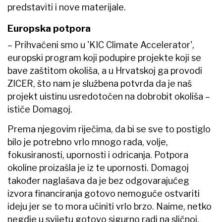
predstaviti i nove materijale.
Europska potpora
– Prihvaćeni smo u 'KIC Climate Accelerator',
europski program koji podupire projekte koji se
bave zaštitom okoliša, a u Hrvatskoj ga provodi
ZICER, što nam je službena potvrda da je naš
projekt uistinu usredotočen na dobrobit okoliša –
ističe Domagoj.
Prema njegovim riječima, da bi se sve to postiglo
bilo je potrebno vrlo mnogo rada, volje,
fokusiranosti, upornosti i odricanja. Potpora
okoline proizašla je iz te upornosti. Domagoj
također naglašava da je bez odgovarajućeg
izvora financiranja gotovo nemoguće ostvariti
ideju jer se to mora učiniti vrlo brzo. Naime, netko
negdje u svijetu gotovo sigurno radi na sličnoj,