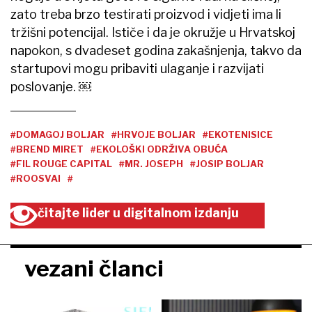
zato treba brzo testirati proizvod i vidjeti ima li
tržišni potencijal. Ističe i da je okružje u Hrvatskoj
napokon, s dvadeset godina zakašnjenja, takvo da
startupovi mogu pribaviti ulaganje i razvijati
poslovanje. ￼
#DOMAGOJ BOLJAR
#HRVOJE BOLJAR
#EKOTENISICE
#BREND MIRET
#EKOLOŠKI ODRŽIVA OBUĆA
#FIL ROUGE CAPITAL
#MR. JOSEPH
#JOSIP BOLJAR
#ROOSVAI
#
čitajte lider u digitalnom izdanju
vezani članci