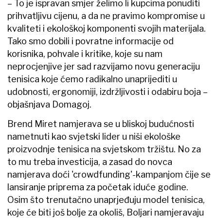
– To je ispravan smjer želimo li kupcima ponuditi
prihvatljivu cijenu, a da ne pravimo kompromise u
kvaliteti i ekološkoj komponenti svojih materijala.
Tako smo dobili i povratne informacije od
korisnika, pohvale i kritike, koje su nam
neprocjenjive jer sad razvijamo novu generaciju
tenisica koje ćemo radikalno unaprijediti u
udobnosti, ergonomiji, izdržljivosti i odabiru boja –
objašnjava Domagoj.
Brend Miret namjerava se u bliskoj budućnosti
nametnuti kao svjetski lider u niši ekološke
proizvodnje tenisica na svjetskom tržištu. No za
to mu treba investicija, a zasad do novca
namjerava doći 'crowdfunding'-kampanjom čije se
lansiranje priprema za početak iduće godine.
Osim što trenutačno unaprjeđuju model tenisica,
koje će biti još bolje za okoliš, Boljari namjeravaju