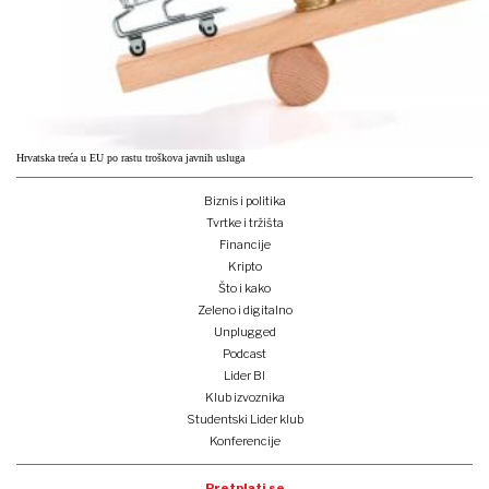
Hrvatska treća u EU po rastu troškova javnih usluga
Biznis i politika
Tvrtke i tržišta
Financije
Kripto
Što i kako
Zeleno i digitalno
Unplugged
Podcast
Lider BI
Klub izvoznika
Studentski Lider klub
Konferencije
Pretplati se