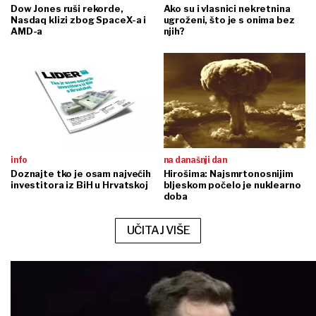
Dow Jones ruši rekorde,
Ako su i vlasnici nekretnina
Nasdaq klizi zbog SpaceX-a i
ugroženi, što je s onima bez
AMD-a
njih?
info
na današnji dan
Doznajte tko je osam najvećih
Hirošima: Najsmrtonosnijim
investitora iz BiH u Hrvatskoj
bljeskom počelo je nuklearno
doba
UČITAJ VIŠE