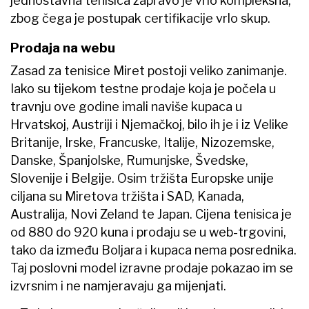
jednostavna tenisica zapravo je vrlo kompleksna,
zbog čega je postupak certifikacije vrlo skup.
Prodaja na webu
Zasad za tenisice Miret postoji veliko zanimanje.
Iako su tijekom testne prodaje koja je počela u
travnju ove godine imali naviše kupaca u
Hrvatskoj, Austriji i Njemačkoj, bilo ih je i iz Velike
Britanije, Irske, Francuske, Italije, Nizozemske,
Danske, Španjolske, Rumunjske, Švedske,
Slovenije i Belgije. Osim tržišta Europske unije
ciljana su Miretova tržišta i SAD, Kanada,
Australija, Novi Zeland te Japan. Cijena tenisica je
od 880 do 920 kuna i prodaju se u web-trgovini,
tako da između Boljara i kupaca nema posrednika.
Taj poslovni model izravne prodaje pokazao im se
izvrsnim i ne namjeravaju ga mijenjati.