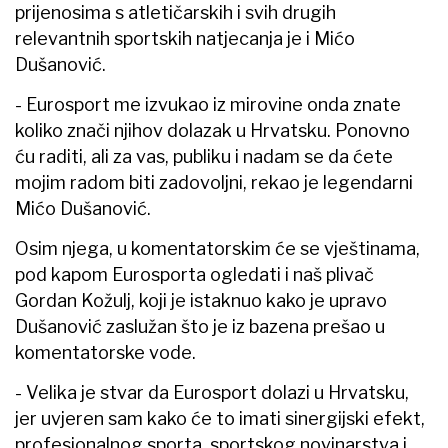
prijenosima s atletičarskih i svih drugih
relevantnih sportskih natjecanja je i Mićo
Dušanović.
- Eurosport me izvukao iz mirovine onda znate
koliko znači njihov dolazak u Hrvatsku. Ponovno
ću raditi, ali za vas, publiku i nadam se da ćete
mojim radom biti zadovoljni, rekao je legendarni
Mićo Dušanović.
Osim njega, u komentatorskim će se vještinama,
pod kapom Eurosporta ogledati i naš plivač
Gordan Kožulj, koji je istaknuo kako je upravo
Dušanović zaslužan što je iz bazena prešao u
komentatorske vode.
- Velika je stvar da Eurosport dolazi u Hrvatsku,
jer uvjeren sam kako će to imati sinergijski efekt,
profesionalnog sporta, sportskog novinarstva i