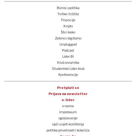
Biznis i politika
Tvrtke i tržišta
Financije
Kripto
Što i kako
Zeleno i digitalno
Unplugged
Podcast
Lider BI
Klub izvoznika
Studentski Lider klub
Konferencije
Pretplati se
Prijava na newsletter
e-lider
o nama
impressum
oglašavanje
opći uvjeti korištenja
politika privatnosti i kolačića