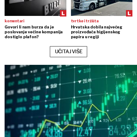
komentari
tvrtke i tržišta
Govori li nam burza da je
Hrvatska dobila najvećeg
poslovanje većine kompanija
proizvođača higijenskog
dostiglo plafon?
papira u regiji
UČITAJ VIŠE