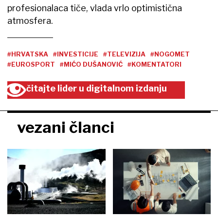
profesionalaca tiče, vlada vrlo optimistična
atmosfera.
#HRVATSKA
#INVESTICIJE
#TELEVIZIJA
#NOGOMET
#EUROSPORT
#MIĆO DUŠANOVIĆ
#KOMENTATORI
čitajte lider u digitalnom izdanju
vezani članci