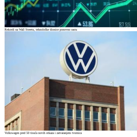
Rekordi na Wall Streetu, tehnološke dionice ponovno rastu
Volkswagen pred 50 tisuća novih otkaza i zatvaranjem tvornica