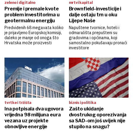
zeleno i digitalno
mrtvi kapital
Premije i premale kvote
Brownfield-investicije i
problem investitorima u
dalje ostaju trn u oku
geotermalnu energiju
Lijepe Naše
Predviđenih 68 megavata koliko
Napuštene tvornice, hoteli i
je prijavljeno Europskoj komisiji,
odmarališta prepušteni su
daleko je manje od onoga što
gradovima i općinama, koji
Hrvatska može proizvesti
samostalno pokušavaju pronaći
investitore
tvrtke i tržišta
biznis i politika
Ina potpisala dva ugovora
Zašto ukidanje
vrijedna 98 milijuna eura
dvostrukog oporezivanja
vezana uz projekte
sa SAD-om još uvijek nije
obnovljive energije
stupilo na snagu?