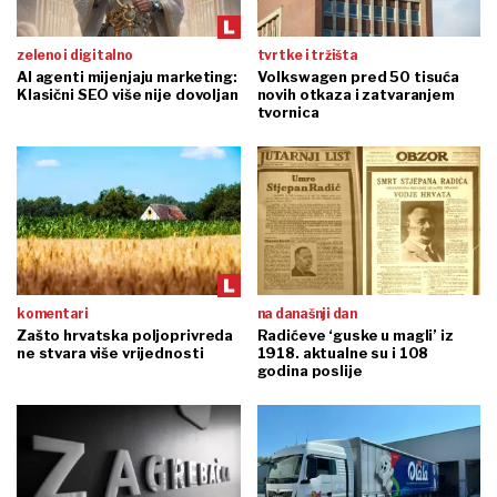
zeleno i digitalno
tvrtke i tržišta
AI agenti mijenjaju marketing:
Volkswagen pred 50 tisuća
Klasični SEO više nije dovoljan
novih otkaza i zatvaranjem
tvornica
komentari
na današnji dan
Zašto hrvatska poljoprivreda
Radićeve ‘guske u magli’ iz
ne stvara više vrijednosti
1918. aktualne su i 108
godina poslije