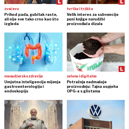
zvečevo
tvrtke i tržišta
Prihod pada, gubitak raste,
Velik interes za subvencije
ali nije sve tako crno kao što
puni knjige narudžbi
izgleda
proizvođača dizala
menadžersko zdravlje
zeleno i digitalno
Umjetna inteligencija mijenja
Potražnja nadmašuje
gastroenterologiju i
proizvodnju: Tajna uspjeha
endoskopiju
OPG-a s glistama