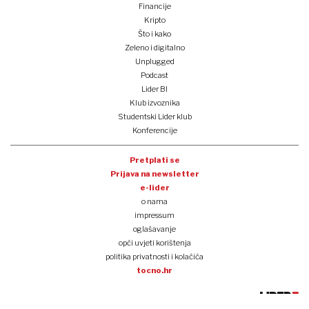
Financije
Kripto
Što i kako
Zeleno i digitalno
Unplugged
Podcast
Lider BI
Klub izvoznika
Studentski Lider klub
Konferencije
Pretplati se
Prijava na newsletter
e-lider
o nama
impressum
oglašavanje
opći uvjeti korištenja
politika privatnosti i kolačića
tocno.hr
copyright lider media 2025.