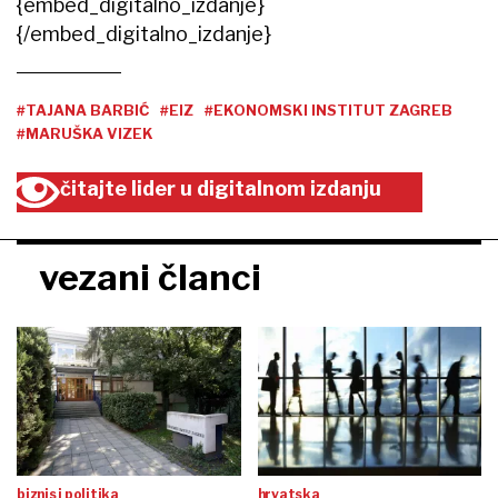
{embed_digitalno_izdanje}
{/embed_digitalno_izdanje}
#TAJANA BARBIĆ
#EIZ
#EKONOMSKI INSTITUT ZAGREB
#MARUŠKA VIZEK
čitajte lider u digitalnom izdanju
vezani članci
biznis i politika
hrvatska