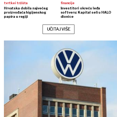
tvrtke i tržišta
financije
Hrvatska dobila najvećeg
Investitori okreću leđa
proizvođača higijenskog
softveru: Kapital seli u HALO
papira u regiji
dionice
UČITAJ VIŠE