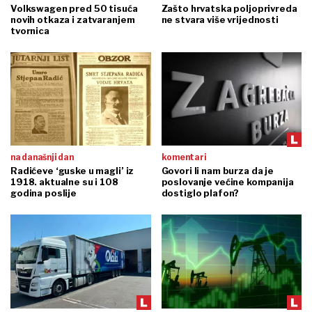
Volkswagen pred 50 tisuća
Zašto hrvatska poljoprivreda
novih otkaza i zatvaranjem
ne stvara više vrijednosti
tvornica
na današnji dan
komentari
Radićeve ‘guske u magli’ iz
Govori li nam burza da je
1918. aktualne su i 108
poslovanje većine kompanija
godina poslije
dostiglo plafon?