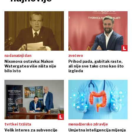
na današnji dan
zvečevo
Nixonova ostavka: Nakon
Prihod pada, gubitak raste,
Watergatea više ništa nije
ali nije sve tako crno kao što
bilo isto
izgleda
tvrtke i tržišta
menadžersko zdravlje
Velik interes za subvencije
Umjetna inteligencija mijenja