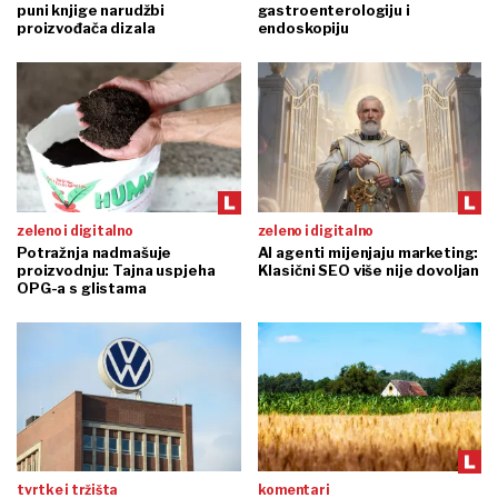
puni knjige narudžbi
gastroenterologiju i
proizvođača dizala
endoskopiju
zeleno i digitalno
zeleno i digitalno
Potražnja nadmašuje
AI agenti mijenjaju marketing:
proizvodnju: Tajna uspjeha
Klasični SEO više nije dovoljan
OPG-a s glistama
tvrtke i tržišta
komentari