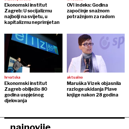
Ekonomski institut
OVI indeks: Godina
Zagreb: U socijalizmu
započinje snažnom
najbolji na svijetu, u
potražnjom za radom
kapitalizmu neprimjetan
hrvatska
aktualno
Ekonomski institut
Maruška Vizek objasnila
Zagreb obilježio 80
razloge ukidanja Plave
godina uspješnog
knjige nakon 28 godina
djelovanja
najnovije