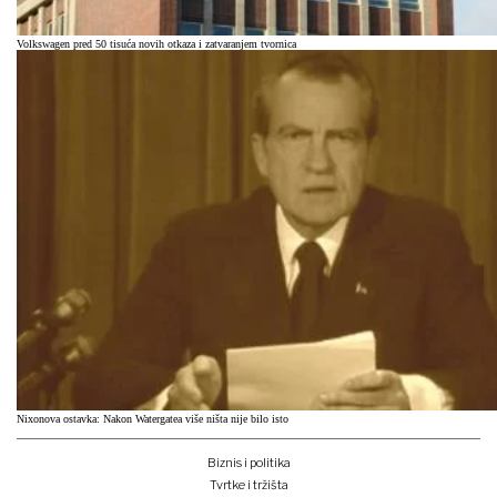
Volkswagen pred 50 tisuća novih otkaza i zatvaranjem tvornica
Nixonova ostavka: Nakon Watergatea više ništa nije bilo isto
Biznis i politika
Tvrtke i tržišta