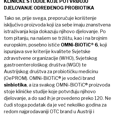
KLINIČKE STUDIJE KOJE POTVRĐUJU
DJELOVANJE ODREĐENOG PROBIOTIKA
Tako se, prije svega, preporučuje korištenje
isključivo proizvoda koji iza sebe imaju znanstvena
istraživanja koja dokazuju njihovo djelovanje. Po
tom pitanju, na našem se tržištu, kao i na brojnim
europskim, posebno ističe
OMNi-BiOTiC® 6
, koji
ispunjava sve kriterije kvalitete Svjetske
zdravstvene organizacije (WHO), Svjetskog
gastroenterološkog društva (WGO) te
Austrijskog društva za probiotičku medicinu
(OePROM). OMNi-BiOTiC® je vodeći brand
sinbiotika
, a iza svakog OMNi-BiOTiC® proizvoda
stoje kliničke studije koje potvrđuju njihovo
djelovanje, a do sad ih je provedeno preko 120. Ne
čudi stoga podatak da je već nekoliko godina za
redom najprodavaniji OTC brand u Austriji i