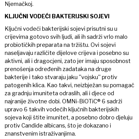
Njemačkoj.
KLJUČNI VODEĆI BAKTERIJSKI SOJEVI
Ključni vodeći bakterijski sojevi prisutni su u
crijevima gotovo svih ljudi, ali ih sadrži vrlo malo
probiotičkih preparata na tržištu. Ovi sojevi
naseljavaju različite dijelove crijeva i posebno su
aktivni, ali i dragocjeni, zato jer imaju sposobnost
prenošenja određenih zadataka na druge
bakterije i tako stvaraju jaku ''vojsku'' protiv
patogenih klica. Kao takvi, neizbježan su pomagač
za gradnju imuniteta odraslih, ali i djece od
najranije životne dobi. OMNi-BiOTiC® 6 sadrži
upravo 6 takvih vodećih ključnih bakterijskih
sojeva koji štite imunitet, a posebno dobro djeluju
protiv Candide albicans, što je dokazano i
znanstvenim istraživanjima.