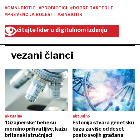
#OMNI-BIOTIC
#PROBIOTICI
#DOBRE BAKTERIJE
#PREVENCIJA BOLESTI
#SINBIOTIK
čitajte lider u digitalnom izdanju
vezani članci
aktualno
aktualno
'Dizajnerske' bebe su
Estonija stvara genetsku
moralno prihvatljive, kažu
bazu za više od deset
britanski stručnjaci
posto svojih građana