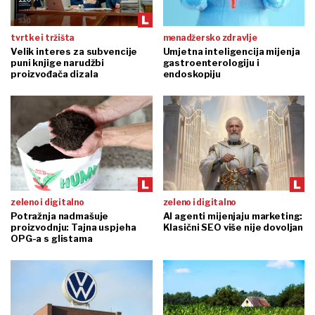
tvrtke i tržišta
menadžersko zdravlje
Velik interes za subvencije
Umjetna inteligencija mijenja
puni knjige narudžbi
gastroenterologiju i
proizvođača dizala
endoskopiju
zeleno i digitalno
zeleno i digitalno
Potražnja nadmašuje
AI agenti mijenjaju marketing:
proizvodnju: Tajna uspjeha
Klasični SEO više nije dovoljan
OPG-a s glistama