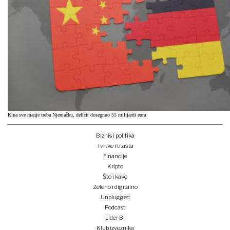
Kina sve manje treba Njemačku, deficit dosegnuo 55 milijardi eura
Biznis i politika
Tvrtke i tržišta
Financije
Kripto
Što i kako
Zeleno i digitalno
Unplugged
Podcast
Lider BI
Klub izvoznika