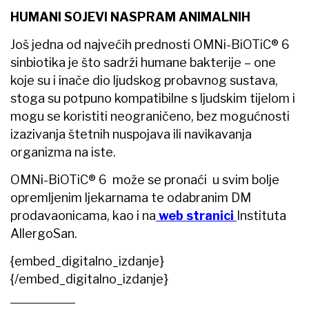
HUMANI SOJEVI NASPRAM ANIMALNIH
Još jedna od najvećih prednosti OMNi-BiOTiC® 6
sinbiotika je što sadrži humane bakterije – one
koje su i inače dio ljudskog probavnog sustava,
stoga su potpuno kompatibilne s ljudskim tijelom i
mogu se koristiti neograničeno, bez mogućnosti
izazivanja štetnih nuspojava ili navikavanja
organizma na iste.
OMNi-BiOTiC® 6 može se pronaći u svim bolje
opremljenim ljekarnama te odabranim DM
prodavaonicama, kao i na
web stranici
Instituta
AllergoSan.
{embed_digitalno_izdanje}
{/embed_digitalno_izdanje}