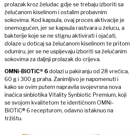
prolazak kroz želudac gdje se trebaju izboriti sa
želučanom kiselinom i ostalim probavnim
sokovima. Kod kapsula, ovaj proces aktivacije je
onemogućen, jer se kapsula rastvara u želucu, a
bakterije koje se ne stignu aktivirati i ojačati,
dolaze u doticaj sa želučanom kiselinom te pritom
odumiru, jer se ne uspijevaju izboriti sa želučanim
sokovima za daljnji prolazak do crijeva.
OMNi-BiOTiC® 6
dolazi u pakiranju od 28 vrećica,
60 g i 300 g praha. Zanimljivo je napomenuti i
kako se ovim putem napravila svojevrsna nova
inačica sinbiotika Vitality Synbiotic Premium, koji
se svojom kvalitetom te identičnom OMNi-
BiOTiC® 6 recepturom, odavno istaknuo na
tržištu.