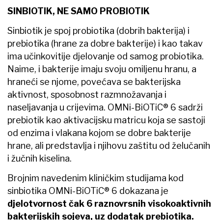
SINBIOTIK, NE SAMO PROBIOTIK
Sinbiotik je spoj probiotika (dobrih bakterija) i
prebiotika (hrane za dobre bakterije) i kao takav
ima učinkovitije djelovanje od samog probiotika.
Naime, i bakterije imaju svoju omiljenu hranu, a
hraneći se njome, povećava se bakterijska
aktivnost, sposobnost razmnožavanja i
naseljavanja u crijevima. OMNi-BiOTiC® 6 sadrži
prebiotik kao aktivacijsku matricu koja se sastoji
od enzima i vlakana kojom se dobre bakterije
hrane, ali predstavlja i njihovu zaštitu od želučanih
i žučnih kiselina.
Brojnim navedenim kliničkim studijama kod
sinbiotika OMNi-BiOTiC® 6 dokazana je
djelotvornost čak 6 raznovrsnih visokoaktivnih
bakterijskih sojeva, uz dodatak prebiotika.