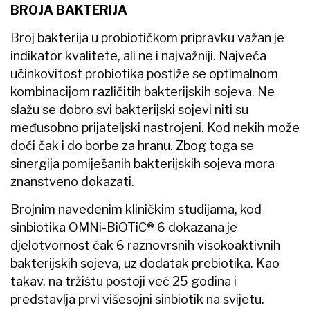
BROJA BAKTERIJA
Broj bakterija u probiotičkom pripravku važan je
indikator kvalitete, ali ne i najvažniji. Najveća
učinkovitost probiotika postiže se optimalnom
kombinacijom različitih bakterijskih sojeva. Ne
slažu se dobro svi bakterijski sojevi niti su
međusobno prijateljski nastrojeni. Kod nekih može
doći čak i do borbe za hranu. Zbog toga se
sinergija pomiješanih bakterijskih sojeva mora
znanstveno dokazati.
Brojnim navedenim kliničkim studijama, kod
sinbiotika OMNi-BiOTiC® 6 dokazana je
djelotvornost čak 6 raznovrsnih visokoaktivnih
bakterijskih sojeva, uz dodatak prebiotika. Kao
takav, na tržištu postoji već 25 godina i
predstavlja prvi višesojni sinbiotik na svijetu.