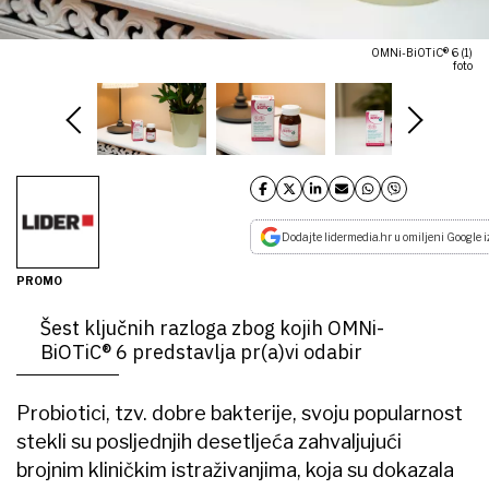
OMNi-BiOTiC® 6 (1)
foto
Dodajte lidermedia.hr u omiljeni Google i
PROMO
Šest ključnih razloga zbog kojih OMNi-
BiOTiC® 6 predstavlja pr(a)vi odabir
Probiotici, tzv. dobre bakterije, svoju popularnost
stekli su posljednjih desetljeća zahvaljujući
brojnim kliničkim istraživanjima, koja su dokazala