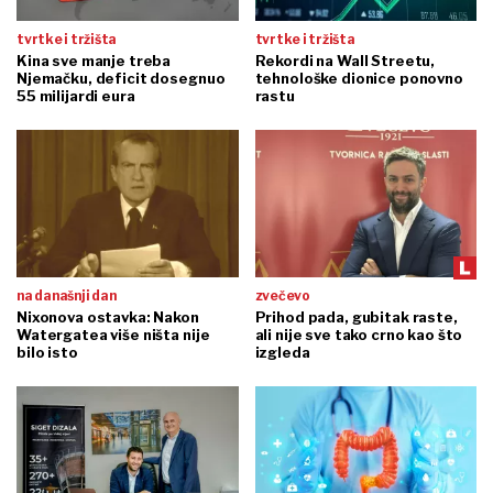
tvrtke i tržišta
tvrtke i tržišta
Kina sve manje treba
Rekordi na Wall Streetu,
Njemačku, deficit dosegnuo
tehnološke dionice ponovno
55 milijardi eura
rastu
na današnji dan
zvečevo
Nixonova ostavka: Nakon
Prihod pada, gubitak raste,
Watergatea više ništa nije
ali nije sve tako crno kao što
bilo isto
izgleda