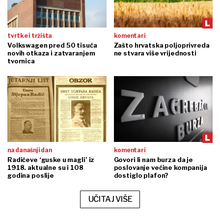
tvrtke i tržišta
komentari
Volkswagen pred 50 tisuća
Zašto hrvatska poljoprivreda
novih otkaza i zatvaranjem
ne stvara više vrijednosti
tvornica
na današnji dan
komentari
Radićeve ‘guske u magli’ iz
Govori li nam burza da je
1918. aktualne su i 108
poslovanje većine kompanija
godina poslije
dostiglo plafon?
UČITAJ VIŠE