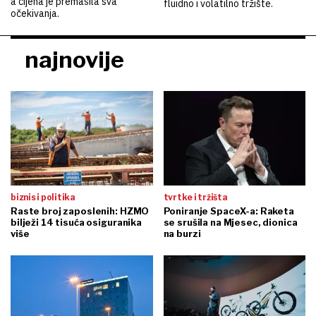
a cijena je premašila sva
fluidno i volatilno tržište.
očekivanja.
najnovije
biznis i politika
tvrtke i tržišta
Raste broj zaposlenih: HZMO
Poniranje SpaceX-a: Raketa
bilježi 14 tisuća osiguranika
se srušila na Mjesec, dionica
više
na burzi