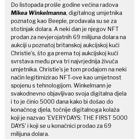
Do listopada prošle godine većina radova
Mikea Winkelmanna
, digitalnog umjetnika
poznatog kao Beeple, prodavala su se za
stotinjak dolara. A neki dan je njegov NFT
prodan za nevjerojatnih 69 milijuna dolara na
aukciji u poznatoj britanskoj aukcijskoj kući
Christie's, što ga prema toj aukcijskoj kući
svrstava među prva tri najvrjednija živuća
umjetnika. Christie's je tom prodajom na neki
način legitimizirao NFT-ove kao umjetnost
spojenu s tehnologijom. Winkelmann je
svakodnevno objavljivao svoja digitalna djela
i to je činio 5000 dana kako bi došao do
konačnog djela, točnije digitalnoga kolaža
koji je nazvao 'EVERYDAYS: THE FIRST 5000
DAYS' i koji se u konačnici prodao za 69
milijuna dolara.