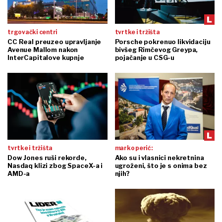
trgovački centri
tvrtke i tržišta
CC Real preuzeo upravljanje
Porsche pokrenuo likvidaciju
Avenue Mallom nakon
bivšeg Rimčevog Greypa,
InterCapitalove kupnje
pojačanje u CSG-u
tvrtke i tržišta
marko perić:
Dow Jones ruši rekorde,
Ako su i vlasnici nekretnina
Nasdaq klizi zbog SpaceX-a i
ugroženi, što je s onima bez
AMD-a
njih?