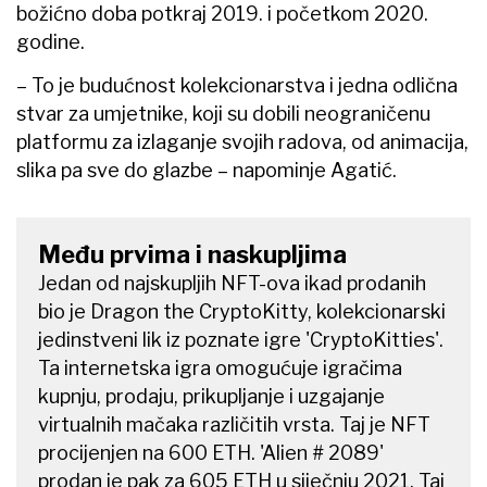
božićno doba potkraj 2019. i početkom 2020.
godine.
– To je budućnost kolekcionarstva i jedna odlična
stvar za umjetnike, koji su dobili neograničenu
platformu za izlaganje svojih radova, od animacija,
slika pa sve do glazbe – napominje Agatić.
Među prvima i naskupljima
Jedan od najskupljih NFT-ova ikad prodanih
bio je Dragon the CryptoKitty, kolekcionarski
jedinstveni lik iz poznate igre 'CryptoKitties'.
Ta internetska igra omogućuje igračima
kupnju, prodaju, prikupljanje i uzgajanje
virtualnih mačaka različitih vrsta. Taj je NFT
procijenjen na 600 ETH. 'Alien # 2089'
prodan je pak za 605 ETH u siječnju 2021. Taj