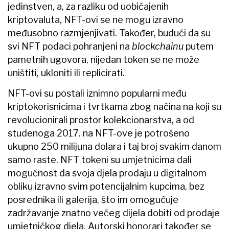
jedinstven, a, za razliku od uobičajenih
kriptovaluta, NFT-ovi se ne mogu izravno
međusobno razmjenjivati. Također, budući da su
svi NFT podaci pohranjeni na
blockchainu
putem
pametnih ugovora, nijedan token se ne može
uništiti, ukloniti ili replicirati.
NFT-ovi su postali iznimno popularni među
kriptokorisnicima i tvrtkama zbog načina na koji su
revolucionirali prostor kolekcionarstva, a od
studenoga 2017. na NFT-ove je potrošeno
ukupno 250 milijuna dolara i taj broj svakim danom
samo raste. NFT tokeni su umjetnicima dali
mogućnost da svoja djela prodaju u digitalnom
obliku izravno svim potencijalnim kupcima, bez
posrednika ili galerija, što im omogućuje
zadržavanje znatno većeg dijela dobiti od prodaje
umjetničkog djela. Autorski honorari također se