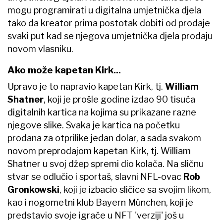
mogu programirati u digitalna umjetnička djela
tako da kreator prima postotak dobiti od prodaje
svaki put kad se njegova umjetnička djela prodaju
novom vlasniku.
Ako može kapetan Kirk...
Upravo je to napravio kapetan Kirk, tj.
William
Shatner
, koji je prošle godine izdao 90 tisuća
digitalnih kartica na kojima su prikazane razne
njegove slike. Svaka je kartica na početku
prodana za otprilike jedan dolar, a sada svakom
novom preprodajom kapetan Kirk, tj. William
Shatner u svoj džep spremi dio kolača. Na sličnu
stvar se odlučio i sportaš, slavni NFL-ovac
Rob
Gronkowski
, koji je izbacio sličice sa svojim likom,
kao i nogometni klub Bayern München, koji je
predstavio svoje igrače u NFT 'verziji' još u