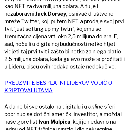
kao NFT za dva milijuna dolara. A tu je i
nezaboravni
Jack Dorsey
, osnivač društvene
mreže Twitter, koji putem NFT-a prodaje svoj prvi
tvit 'just setting up my twtrr', kojemu se
trenutačna cijena vrti oko 2,5 milijuna dolara. E,
sad, hoće li u digitalnoj budućnosti netko htjeti
vidjeti taj prvi tvit i zašto bi netko za njega platio
2,5 milijuna dolara, kada ga evo možete pročitati i
u Lideru, piscu ovih redaka ostaje nedokučivo.
PREUZMITE BESPLATNI LIDEROV VODIČ O
KRIPTOVALUTAMA
A da ne bi sve ostalo na digitalu i u
online
sferi,
pobrinuo se dotični američki investitor, a možda i
naše gore list
Ivan Malpica
, koji je nedavno na
jednu od NFT tržnica uvrstio i dio nekretnine.