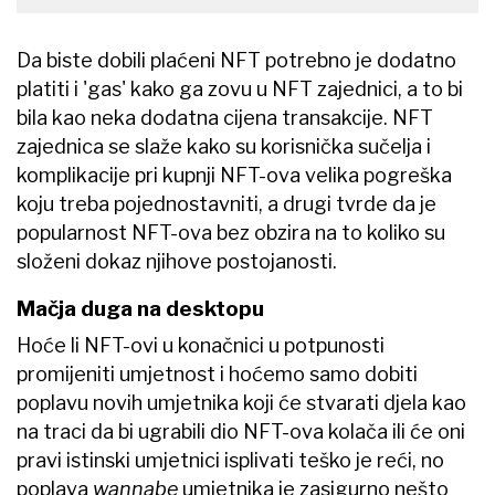
Da biste dobili plaćeni NFT potrebno je dodatno
platiti i 'gas' kako ga zovu u NFT zajednici, a to bi
bila kao neka dodatna cijena transakcije. NFT
zajednica se slaže kako su korisnička sučelja i
komplikacije pri kupnji NFT-ova velika pogreška
koju treba pojednostavniti, a drugi tvrde da je
popularnost NFT-ova bez obzira na to koliko su
složeni dokaz njihove postojanosti.
Mačja duga na desktopu
Hoće li NFT-ovi u konačnici u potpunosti
promijeniti umjetnost i hoćemo samo dobiti
poplavu novih umjetnika koji će stvarati djela kao
na traci da bi ugrabili dio NFT-ova kolača ili će oni
pravi istinski umjetnici isplivati teško je reći, no
poplava
wannabe
umjetnika je zasigurno nešto