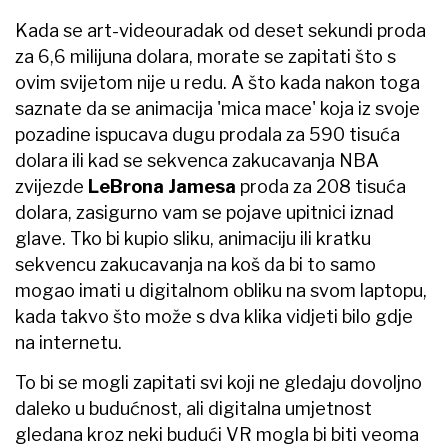
Kada se art-videouradak od deset sekundi proda
za 6,6 milijuna dolara, morate se zapitati što s
ovim svijetom nije u redu. A što kada nakon toga
saznate da se animacija 'mica mace' koja iz svoje
pozadine ispucava dugu prodala za 590 tisuća
dolara ili kad se sekvenca zakucavanja NBA
zvijezde
LeBrona Jamesa
proda za 208 tisuća
dolara, zasigurno vam se pojave upitnici iznad
glave. Tko bi kupio sliku, animaciju ili kratku
sekvencu zakucavanja na koš da bi to samo
mogao imati u digitalnom obliku na svom laptopu,
kada takvo što može s dva klika vidjeti bilo gdje
na internetu.
To bi se mogli zapitati svi koji ne gledaju dovoljno
daleko u budućnost, ali digitalna umjetnost
gledana kroz neki budući VR mogla bi biti veoma