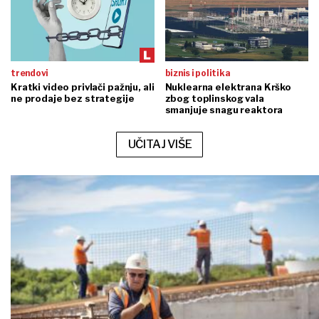
trendovi
biznis i politika
Kratki video privlači pažnju, ali
Nuklearna elektrana Krško
ne prodaje bez strategije
zbog toplinskog vala
smanjuje snagu reaktora
UČITAJ VIŠE