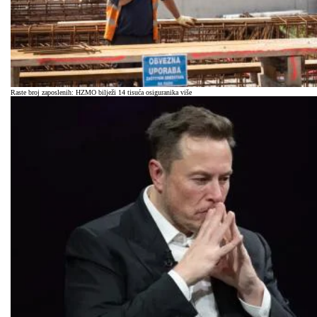
Raste broj zaposlenih: HZMO bilježi 14 tisuća osiguranika više