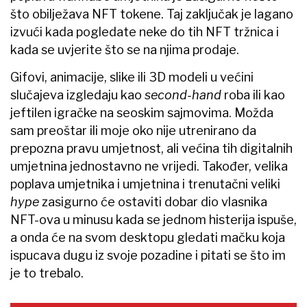
što obilježava NFT tokene. Taj zaključak je lagano
izvući kada pogledate neke do tih NFT tržnica i
kada se uvjerite što se na njima prodaje.
Gifovi, animacije, slike ili 3D modeli u većini
slučajeva izgledaju kao
second-hand
roba ili kao
jeftilen igračke na seoskim sajmovima. Možda
sam preoštar ili moje oko nije utrenirano da
prepozna pravu umjetnost, ali većina tih digitalnih
umjetnina jednostavno ne vrijedi. Također, velika
poplava umjetnika i umjetnina i trenutačni veliki
hype
zasigurno će ostaviti dobar dio vlasnika
NFT-ova u minusu kada se jednom histerija ispuše,
a onda će na svom desktopu gledati mačku koja
ispucava dugu iz svoje pozadine i pitati se što im
je to trebalo.