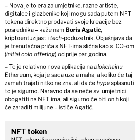
– Nova je to era za umjetnike, razne artiste,
digitalce i glazbenike koji mogu sada putem NFT
tokena direktno prodavati svoje kreacije bez
posrednika – kaže nam
Boris Agatić
,
kriptoentuzijast i
tech-
poduzetnik. Objašnjava da
je trenutačna priča s NFT-ima slična kao s ICO-om
(
initial coin offering
) od prije par godina.
– To je relativno nova aplikacija na
blokchainu
Ethereum, koja je sada uzela maha, a koliko će taj
zamah trajati nitko ne zna, ali da će
hype
splasnuti
to je sigurno. Naravno da se neće svi umjetnici
obogatiti na NFT-ima, ali sigurno će biti onih koji
će zaraditi milijune – ističe Agatić.
NFT token
NFT token ili nezamjenjivi token označava