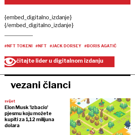
{embed_digitalno_izdanje}
{/embed_digitalno_izdanje}
#NFT TOKENI
#NFT
#JACK DORSEY
#BORIS AGATIĆ
čitajte lider u digitalnom izdanju
vezani članci
svijet
Elon Musk 'izbacio'
pjesmu koju možete
kupiti za 1,12 milijuna
dolara