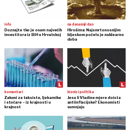
info
na današnji dan
Doznajte tko je osam najvećih
Hirošima: Najsmrtonosnijim
investitora iz BiH u Hrvatskoj
bljeskom počelo je nuklearno
doba
komentari
biznis i politika
Zakoni za taksiste, ljekarnike
Jesu li Vladine mjere doista
i stočare – iz krajnosti u
antiinflacijske? Ekonomisti
krajnost
sumnjaju