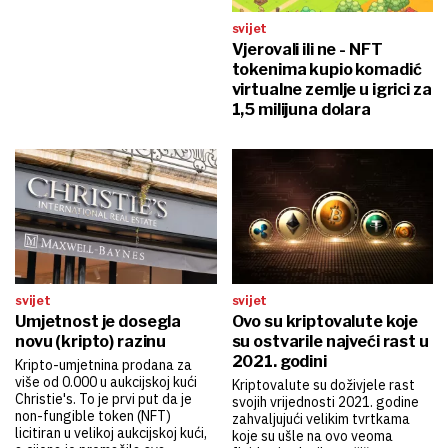
svijet
Vjerovali ili ne - NFT
tokenima kupio komadić
virtualne zemlje u igrici za
1,5 milijuna dolara
svijet
svijet
Umjetnost je dosegla
Ovo su kriptovalute koje
novu (kripto) razinu
su ostvarile najveći rast u
2021. godini
Kripto-umjetnina prodana za
više od 0.000 u aukcijskoj kući
Kriptovalute su doživjele rast
Christie's. To je prvi put da je
svojih vrijednosti 2021. godine
non-fungible token (NFT)
zahvaljujući velikim tvrtkama
licitiran u velikoj aukcijskoj kući,
koje su ušle na ovo veoma