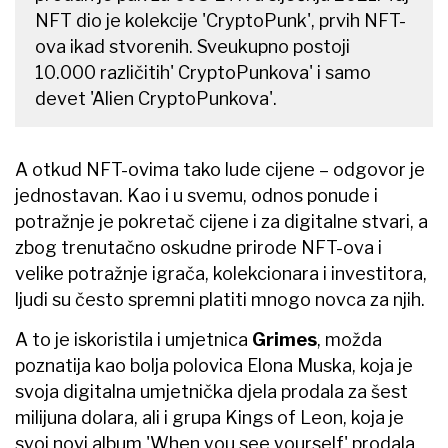
NFT dio je kolekcije 'CryptoPunk', prvih NFT-
ova ikad stvorenih. Sveukupno postoji
10.000 različitih' CryptoPunkova' i samo
devet 'Alien CryptoPunkova'.
A otkud NFT-ovima tako lude cijene – odgovor je
jednostavan. Kao i u svemu, odnos ponude i
potražnje je pokretač cijene i za digitalne stvari, a
zbog trenutačno oskudne prirode NFT-ova i
velike potražnje igrača, kolekcionara i investitora,
ljudi su često spremni platiti mnogo novca za njih.
A to je iskoristila i umjetnica
Grimes
, možda
poznatija kao bolja polovica Elona Muska, koja je
svoja digitalna umjetnička djela prodala za šest
milijuna dolara, ali i grupa Kings of Leon, koja je
svoj novi album 'When you see yourself' prodala