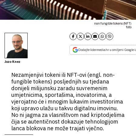
non fungible tokens (NFT)
foto
Dodajte lidermedia.hr u omiljeni Google i
Jozo Knez
Nezamjenjivi tokeni ili NFT-ovi (engl. non-
fungible tokens) posljednjih su tjedana
donijeli milijunsku zaradu suvremenim
umjetnicima, sportašima, inovatorima, a
vjerojatno će i mnogim lukavim investitorima
koji upravo ulažu u takvu digitalnu imovinu.
No ni jagma za vlasništvom nad kriptodjelima
čija se autentičnost dokazuje tehnologijom
lanca blokova ne može trajati vječno.