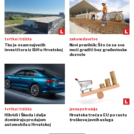
tvrtke i tržišta
zakonodavstvo
Tko je osam najvećih
Novi pravilnik: Što će se sve
investitora iz BiH u Hrvatskoj
moći graditi bez građevinske
dozvole
tvrtke i tržišta
javna potrošnja
Hibridi i Škoda i dalje
Hrvatska treća u EU po rastu
dominiraju prodajom
troškova javnih usluga
automobila u Hrvatskoj