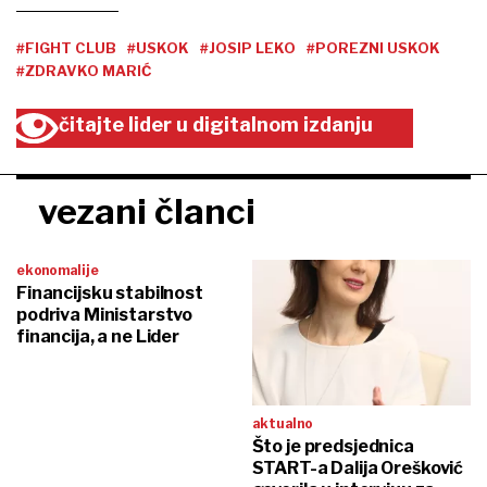
#FIGHT CLUB
#USKOK
#JOSIP LEKO
#POREZNI USKOK
#ZDRAVKO MARIĆ
čitajte lider u digitalnom izdanju
vezani članci
ekonomalije
Financijsku stabilnost
podriva Ministarstvo
financija, a ne Lider
aktualno
Što je predsjednica
START-a Dalija Orešković