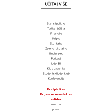
UČITAJ VIŠE
Biznis i politika
Tvrtke i tržišta
Financije
Kripto
Što i kako
Zeleno i digitalno
Unplugged
Podcast
Lider BI
Klub izvoznika
Studentski Lider klub
Konferencije
Pretplati se
Prijava na newsletter
e-lider
o nama
impressum