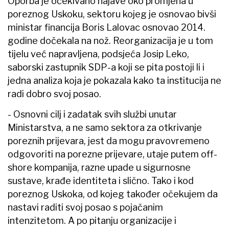
Oporba je očekivano najave oko promjena u
poreznog Uskoku, sektoru kojeg je osnovao bivši
ministar financija Boris Lalovac osnovao 2014.
godine dočekala na nož. Reorganizacija je u tom
tijelu već napravljena, podsjeća Josip Leko,
saborski zastupnik SDP-a koji se pita postoji li i
jedna analiza koja je pokazala kako ta institucija ne
radi dobro svoj posao.
- Osnovni cilj i zadatak svih službi unutar
Ministarstva, a ne samo sektora za otkrivanje
poreznih prijevara, jest da mogu pravovremeno
odgovoriti na porezne prijevare, utaje putem off-
shore kompanija, razne upade u sigurnosne
sustave, krađe identiteta i slično. Tako i kod
poreznog Uskoka, od kojeg također očekujem da
nastavi raditi svoj posao s pojačanim
intenzitetom. A po pitanju organizacije i