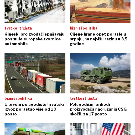
tvrtke i tržišta
biznis i politika
Kineski proizvođači spašavaju
Cijene hrane opet porasle u
posrnule europske tvornice
srpnju, na najvišu razinu u 3,5
automobila
godine
biznis i politika
tvrtke i tržišta
U prvom polugodištu hrvatski
Polugodišnji prihodi
izvoz porastao više od 10
proizvođača naoružanja CSG
posto
skočili za 17 posto