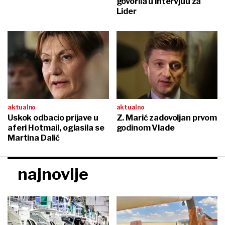
govorila u intervjuu za
Lider
aktualno
aktualno
Uskok odbacio prijave u
Z. Marić zadovoljan prvom
aferi Hotmail, oglasila se
godinom Vlade
Martina Dalić
najnovije