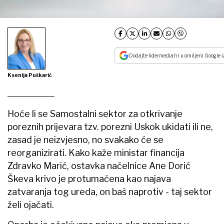
Dodajte lidermedia.hr u omiljeni Google i
Ksenija Puškarić
Hoće li se Samostalni sektor za otkrivanje
poreznih prijevara tzv. porezni Uskok ukidati ili ne,
zasad je neizvjesno, no svakako će se
reorganizirati. Kako kaže ministar financija
Zdravko Marić, ostavka načelnice Ane Dorić
Škeva krivo je protumačena kao najava
zatvaranja tog ureda, on baš naprotiv - taj sektor
želi ojačati.