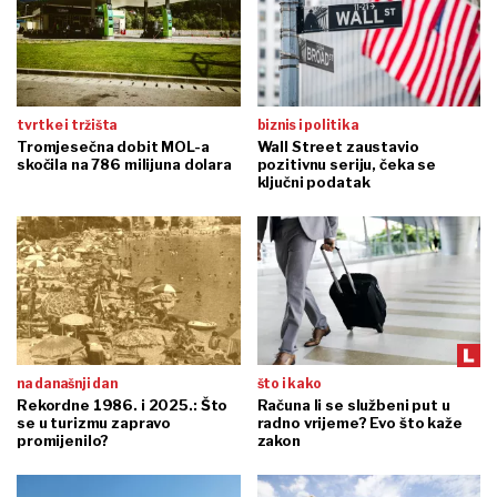
tvrtke i tržišta
biznis i politika
Tromjesečna dobit MOL-a
Wall Street zaustavio
skočila na 786 milijuna dolara
pozitivnu seriju, čeka se
ključni podatak
na današnji dan
što i kako
Rekordne 1986. i 2025.: Što
Računa li se službeni put u
se u turizmu zapravo
radno vrijeme? Evo što kaže
promijenilo?
zakon