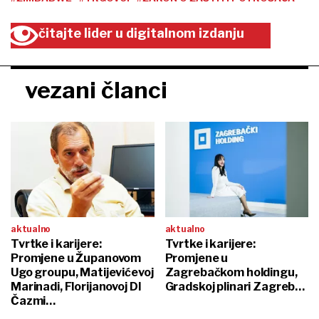
čitajte lider u digitalnom izdanju
vezani članci
aktualno
aktualno
Tvrtke i karijere:
Tvrtke i karijere:
Promjene u Županovom
Promjene u
Ugo groupu, Matijevićevoj
Zagrebačkom holdingu,
Marinadi, Florijanovoj DI
Gradskoj plinari Zagreb…
Čazmi…