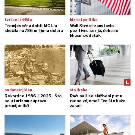
tvrtke i tržišta
biznis i politika
Tromjesečna dobit MOL-a
Wall Street zaustavio
skočila na 786 milijuna dolara
pozitivnu seriju, čeka se
ključni podatak
na današnji dan
što i kako
Rekordne 1986. i 2025.: Što
Računa li se službeni put u
se u turizmu zapravo
radno vrijeme? Evo što kaže
promijenilo?
zakon