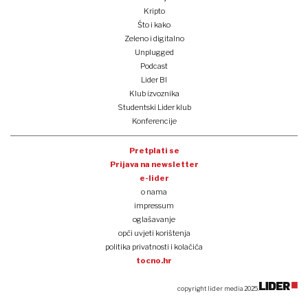
Kripto
Što i kako
Zeleno i digitalno
Unplugged
Podcast
Lider BI
Klub izvoznika
Studentski Lider klub
Konferencije
Pretplati se
Prijava na newsletter
e-lider
o nama
impressum
oglašavanje
opći uvjeti korištenja
politika privatnosti i kolačića
tocno.hr
copyright lider media 2025.