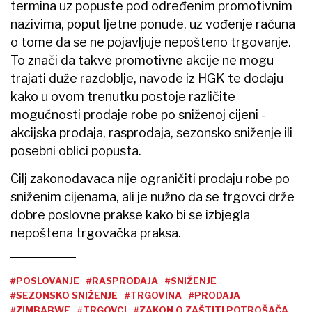
termina uz popuste pod određenim promotivnim
nazivima, poput ljetne ponude, uz vođenje računa
o tome da se ne pojavljuje nepošteno trgovanje.
To znači da takve promotivne akcije ne mogu
trajati duže razdoblje, navode iz HGK te dodaju
kako u ovom trenutku postoje različite
mogućnosti prodaje robe po sniženoj cijeni -
akcijska prodaja, rasprodaja, sezonsko sniženje ili
posebni oblici popusta.
Cilj zakonodavaca nije ograničiti prodaju robe po
sniženim cijenama, ali je nužno da se trgovci drže
dobre poslovne prakse kako bi se izbjegla
nepoštena trgovačka praksa.
#POSLOVANJE
#RASPRODAJA
#SNIŽENJE
#SEZONSKO SNIŽENJE
#TRGOVINA
#PRODAJA
#ZIMBABWE
#TRGOVCI
#ZAKON O ZAŠTITI POTROŠAČA