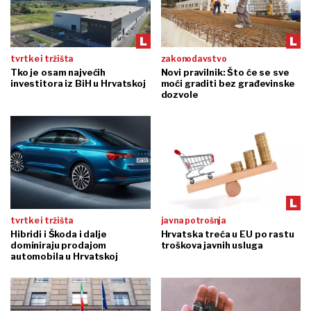
tvrtke i tržišta
zakonodavstvo
Tko je osam najvećih
Novi pravilnik: Što će se sve
investitora iz BiH u Hrvatskoj
moći graditi bez građevinske
dozvole
tvrtke i tržišta
javna potrošnja
Hibridi i Škoda i dalje
Hrvatska treća u EU po rastu
dominiraju prodajom
troškova javnih usluga
automobila u Hrvatskoj