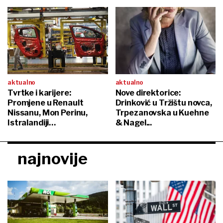
aktualno
aktualno
Tvrtke i karijere:
Nove direktorice:
Promjene u Renault
Drinković u Tržištu novca,
Nissanu, Mon Perinu,
Trpezanovska u Kuehne
Istralandiji…
& Nagel...
najnovije