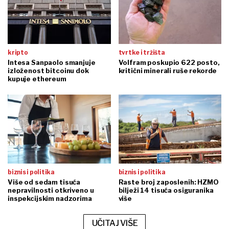
kripto
tvrtke i tržišta
Intesa Sanpaolo smanjuje
Volfram poskupio 622 posto,
izloženost bitcoinu dok
kritični minerali ruše rekorde
kupuje ethereum
biznis i politika
biznis i politika
Više od sedam tisuća
Raste broj zaposlenih: HZMO
nepravilnosti otkriveno u
bilježi 14 tisuća osiguranika
inspekcijskim nadzorima
više
UČITAJ VIŠE