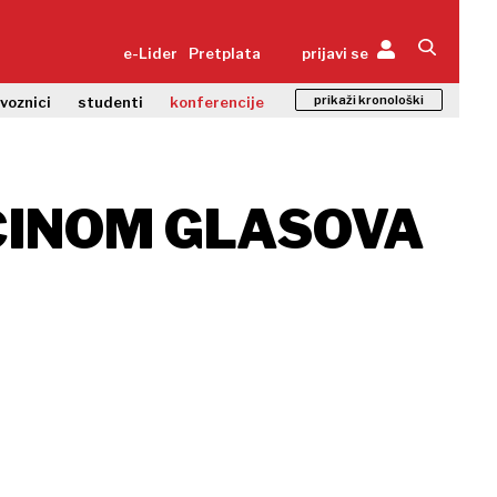
e-Lider
Pretplata
prijavi se
prikaži kronološki
zvoznici
studenti
konferencije
ĆINOM GLASOVA