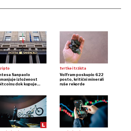
kripto
tvrtke i tržišta
Intesa Sanpaolo
Volfram poskupio 622
smanjuje izloženost
posto, kritični minerali
bitcoinu dok kupuje
ruše rekorde
ethereum