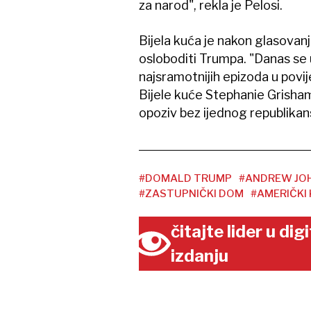
za narod", rekla je Pelosi.
Bijela kuća je nakon glasovanj
osloboditi Trumpa. "Danas se
najsramotnijih epizoda u povije
Bijele kuće Stephanie Grisham
opoziv bez ijednog republikan
#DOMALD TRUMP
#ANDREW JO
#ZASTUPNIČKI DOM
#AMERIČKI
čitajte lider u di
izdanju