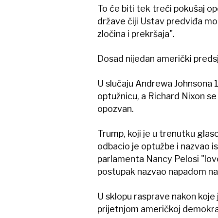
To će biti tek treći pokušaj o
države čiji Ustav predviđa mo
zločina i prekršaja".
Dosad nijedan američki preds
U slučaju Andrewa Johnsona 18
optužnicu, a Richard Nixon se
opozvan.
Trump, koji je u trenutku gla
odbacio je optužbe i nazvao is
parlamenta Nancy Pelosi "lovo
postupak nazvao napadom na 
U sklopu rasprave nakon koje j
prijetnjom američkoj demokra