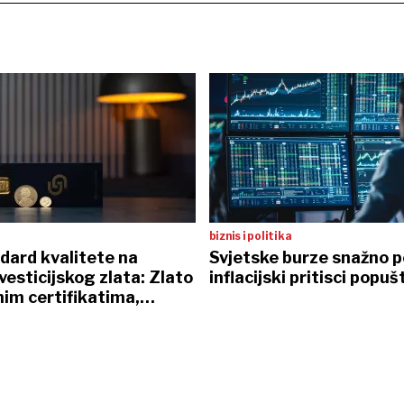
biznis i politika
dard kvalitete na
Svjetske burze snažno p
nvesticijskog zlata: Zlato
inflacijski pritisci popuš
nim certifikatima,
 sefovi i osobna dostava