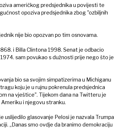
poziva američkog predsjednika u povijesti te
gućnost opoziva predsjednika zbog "ozbiljnih
jednik nije bio opozvan po tim osnovama.
68. i Billa Clintona 1998. Senat je odbacio
 1974. sam povukao s dužnosti prije nego što je
sovanja bio sa svojim simpatizerima u Michiganu
tragu koju je u rujnu pokrenula predsjednica
m na vještice". Tijekom dana na Twitteru je
Ameriku i njegovu stranku.
e uslijedilo glasovanje Pelosi je nazvala Trumpa
ciji. „Danas smo ovdje da branimo demokraciju