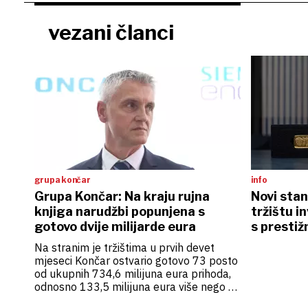
vezani članci
grupa končar
info
Grupa Končar: Na kraju rujna
Novi stan
knjiga narudžbi popunjena s
tržištu i
gotovo dvije milijarde eura
s prestiž
osigurani
Na stranim je tržištima u prvih devet
mjeseci Končar ostvario gotovo 73 posto
od ukupnih 734,6 milijuna eura prihoda,
odnosno 133,5 milijuna eura više nego u
istome prošlogodišnjem razdoblju