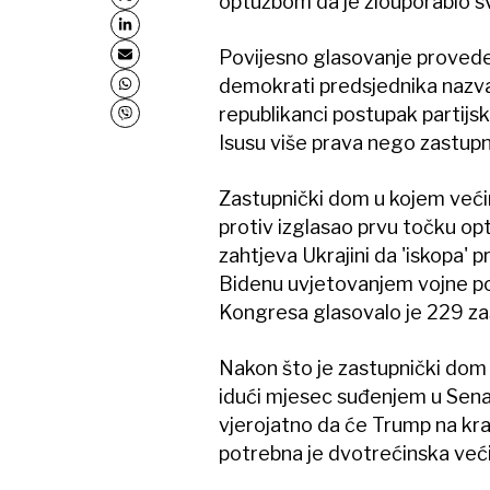
optužbom da je zlouporabio svo
Povijesno glasovanje provede
demokrati predsjednika nazval
republikanci postupak partijsk
Isusu više prava nego zastupn
Zastupnički dom u kojem većin
protiv izglasao prvu točku op
zahtjeva Ukrajini da 'iskopa' 
Bidenu uvjetovanjem vojne po
Kongresa glasovalo je 229 zast
Nakon što je zastupnički dom 
idući mjesec suđenjem u Senat
vjerojatno da će Trump na kra
potrebna je dvotrećinska većin