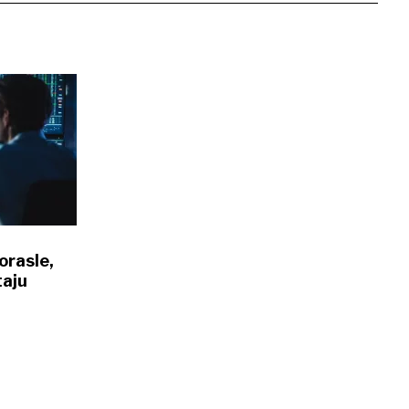
orasle,
taju