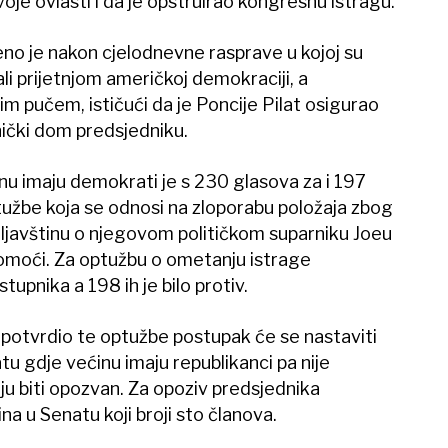
je ovlasti i da je opstruirao kongresnu istragu.
no je nakon cjelodnevne rasprave u kojoj su
i prijetnjom američkoj demokraciji, a
im pučem, ističući da je Poncije Pilat osigurao
ički dom predsjedniku.
u imaju demokrati je s 230 glasova za i 197
tužbe koja se odnosi na zloporabu položaja zbog
prljavštinu o njegovom političkom suparniku Joeu
moći. Za optužbu o ometanju istrage
upnika a 198 ih je bilo protiv.
potvrdio te optužbe postupak će se nastaviti
u gdje većinu imaju republikanci pa nije
ju biti opozvan. Za opoziv predsjednika
a u Senatu koji broji sto članova.