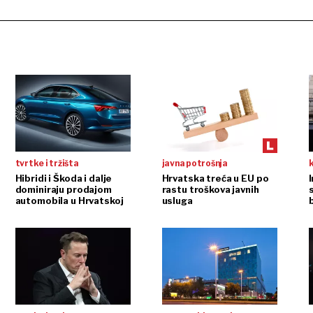
tvrtke i tržišta
javna potrošnja
Hibridi i Škoda i dalje
Hrvatska treća u EU po
dominiraju prodajom
rastu troškova javnih
automobila u Hrvatskoj
usluga