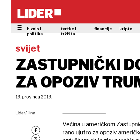
biznis i
tvrtke i
financije
kripto
politika
tržišta
svijet
ZASTUPNIČKI 
ZA OPOZIV TRU
19. prosinca 2019.
Lider/Hina
Većina u američkom Zastupni
rano ujutro za opoziv američ