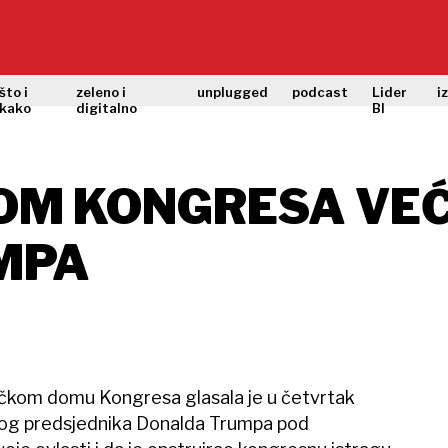
što i
zeleno i
unplugged
podcast
Lider
i
kako
digitalno
BI
DOM KONGRESA VE
MPA
čkom domu Kongresa glasala je u četvrtak
kog predsjednika Donalda Trumpa pod