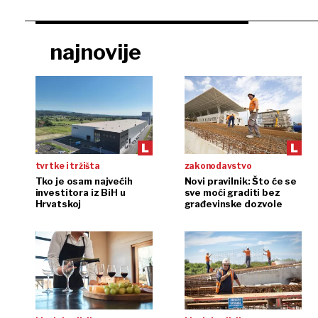
najnovije
tvrtke i tržišta
zakonodavstvo
Tko je osam najvećih
Novi pravilnik: Što će se
investitora iz BiH u
sve moći graditi bez
Hrvatskoj
građevinske dozvole